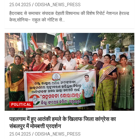
25.04.2025
ODISHA_NEWS_PRESS
हैदराबाद से समाचार संपादक देहाती विश्वनाथ की विशेष रिपोर्ट नेशनल हेराल्ड
केस,सोनिया– राहुल को नोटिस से…
POLITICAL
पहलगाम में हुए आतंकी हमले के खिलाफ जिला कांग्रेस का
संबलपुर में मोमबत्ती प्रदर्शन
25.04.2025
ODISHA_NEWS_PRESS