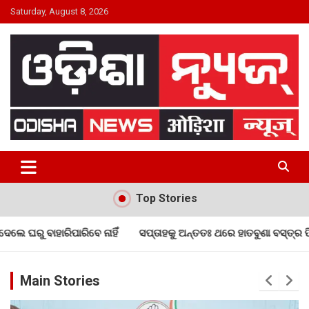
Skip
Saturday, August 8, 2026
to
content
24×7 Live
ODISHA NEWS
Top Stories
େ ନାହିଁ
ସପ୍ତାହକୁ ଅନ୍ତତଃ ଥରେ ହାତବୁଣା ବସ୍ତ୍ର ପିନ୍ଧନ୍ତୁ
ମେଧାବୀ ଛ
Main Stories