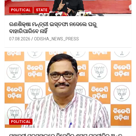
POLITICAL
STATE
ଗଣଶିକ୍ଷା ମନ୍ତ୍ରୀ ଇସ୍ତଫା ନଦେଲେ ଘରୁ
ବାହାରିପାରିବେ ନାହିଁ
07.08.2026
ODISHA_NEWS_PRESS
POLITICAL
ମହାନଦୀ ପ୍ରସଙ୍ଗରେ ବିଜେଡିର ଶସ୍ତା ରାଜନୀତିର ଅନ୍ତ