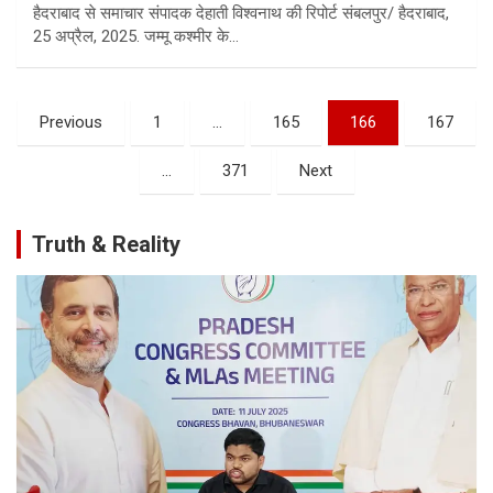
हैदराबाद से समाचार संपादक देहाती विश्वनाथ की रिपोर्ट संबलपुर/ हैदराबाद,
25 अप्रैल, 2025. जम्मू कश्मीर के…
Posts
Previous
1
…
165
166
167
pagination
…
371
Next
Truth & Reality