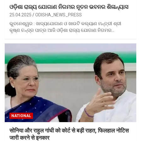
ଓଡ଼ିଶା ରାଜ୍ୟ ଯୋଗାଣ ନିଗମର ନୂତନ ଭବନର ଶିଳାନ୍ୟାସ
25.04.2025
ODISHA_NEWS_PRESS
ଭୁବନେଶ୍ୱର : ଖାଦ୍ୟଯୋଗାଣ ଓ ଖାଉଟି କଲ୍ୟାଣ ମନ୍ତ୍ରୀ ଶ୍ରୀ
କୃଷ୍ଣ ଚନ୍ଦ୍ର ପାତ୍ର ଆଜି ଓଡ଼ିଶା ରାଜ୍ୟ ଯୋଗାଣ ନିଗମର…
NATIONAL
सोनिया और राहुल गांधी को कोर्ट से बड़ी राहत, फिलहाल नोटिस
जारी करने से इनकार