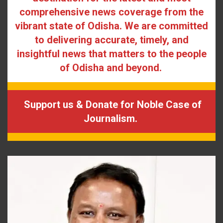
comprehensive news coverage from the
vibrant state of Odisha. We are committed
to delivering accurate, timely, and
insightful news that matters to the people
of Odisha and beyond.
Support us & Donate for Noble Case of
Journalism.