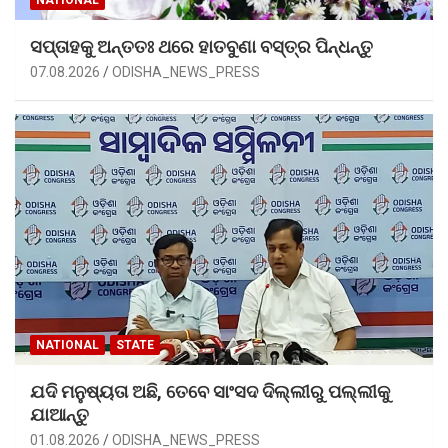
ସପ୍ତାହକୁ ଅନ୍ତତଃ ଥରେ ହାତବୁଣା ବସ୍ତ୍ର ପିନ୍ଧନ୍ତୁ
07.08.2026
ODISHA_NEWS_PRESS
NATIONAL
STATE
ଯଦି ମନୁଷ୍ୟତା ଅଛି, ତେବେ ସାଂସଦ ଦିଲ୍ଲୀରୁ ପଲ୍ଲୀକୁ
ଯାଆନ୍ତୁ
01.08.2026
ODISHA_NEWS_PRESS