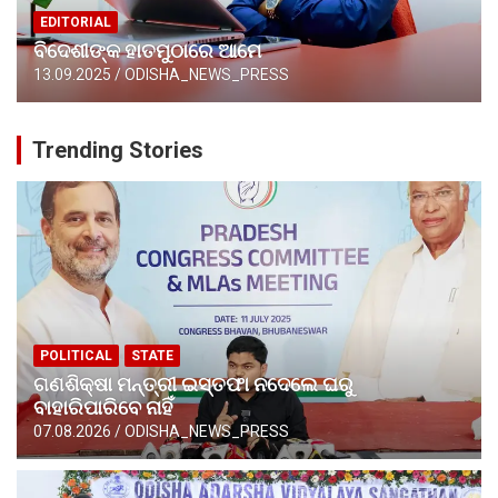
EDITORIAL
ବିଦେଶୀଙ୍କ ହାତମୁଠାରେ ଆମେ
13.09.2025
ODISHA_NEWS_PRESS
Trending Stories
POLITICAL
STATE
ଗଣଶିକ୍ଷା ମନ୍ତ୍ରୀ ଇସ୍ତଫା ନଦେଲେ ଘରୁ
ବାହାରିପାରିବେ ନାହିଁ
07.08.2026
ODISHA_NEWS_PRESS