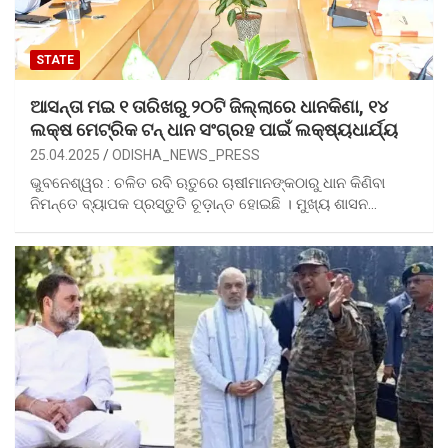
STATE
ଆସନ୍ତା ମଇ ୧ ତାରିଖରୁ ୨୦ଟି ଜିଲ୍ଲାରେ ଧାନକିଣା, ୧୪
ଲକ୍ଷ ମେଟ୍ରିକ ଟନ୍‌ ଧାନ ସଂଗ୍ରହ ପାଇଁ ଲକ୍ଷ୍ୟଧାର୍ଯ୍ୟ
25.04.2025
ODISHA_NEWS_PRESS
ଭୁବନେଶ୍ୱର : ଚଳିତ ରବି ଋତୁରେ ଚାଷୀମାନଙ୍କଠାରୁ ଧାନ କିଣିବା
ନିମନ୍ତେ ବ୍ୟାପକ ପ୍ରସ୍ତୁତି ଚୂଡ଼ାନ୍ତ ହୋଇଛି । ମୁଖ୍ୟ ଶାସନ…