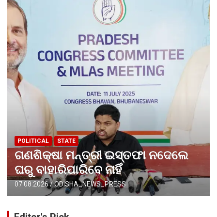
POLITICAL
STATE
ଗଣଶିକ୍ଷା ମନ୍ତ୍ରୀ ଇସ୍ତଫା ନଦେଲେ
ଘରୁ ବାହାରିପାରିବେ ନାହିଁ
07.08.2026
ODISHA_NEWS_PRESS
Editor's Pick