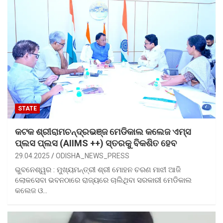
STATE
କଟକ ଶ୍ରୀରାମଚନ୍ଦ୍ରଭଞ୍ଜ ମେଡିକାଲ କଲେଜ ଏମ୍‌ସ
ପ୍ଲସ ପ୍ଲସ (AIIMS ++) ସ୍ତରକୁ ବିକଶିତ ହେବ
29.04.2025
ODISHA_NEWS_PRESS
ଭୁବନେଶ୍ୱର : ମୁଖ୍ୟମନ୍ତ୍ରୀ ଶ୍ରୀ ମୋହନ ଚରଣ ମାଝୀ ଆଜି
ଲୋକସେବା ଭବନଠାରେ ରାଜ୍ୟରେ ଚାଲିଥିବା ସରକାରୀ ମେଡିକାଲ
କଲେଜ ଓ…