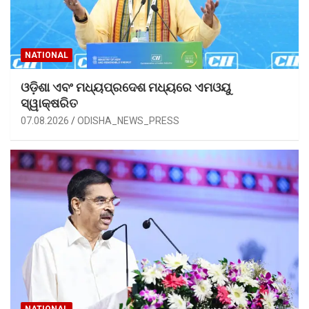
NATIONAL
ଓଡ଼ିଶା ଏବଂ ମଧ୍ୟପ୍ରଦେଶ ମଧ୍ୟରେ ଏମଓୟୁ
ସ୍ୱାକ୍ଷରିତ
07.08.2026
ODISHA_NEWS_PRESS
NATIONAL