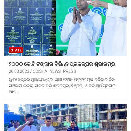
STATE
୨୦୦୦ କୋଟି ଟଙ୍କାର ବିଭିନ୍ନ ପ୍ରକଳ୍ପର ଶୁଭାରମ୍ଭ
26.03.2023
ODISHA_NEWS_PRESS
ଭୁଵନେଶ୍ବର:ମୁଖ୍ୟମନ୍ତ୍ରୀ ଶ୍ରୀ ନବୀନ ପଟ୍ଟନାୟକ ରବିବାର ଦିନ
ଗଞ୍ଜାମ ଜିଲ୍ଲା ଗସ୍ତ କରି ଛତ୍ରପୁର, ହିଞ୍ଜିଳି, ଓ କବି ସୂର୍ଯ୍ୟନଗର
ଆଦି…