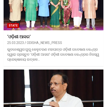
STATE
‘ଓଡ଼ିଶୀ ଆସର’
25.03.2023
ODISHA_NEWS_PRESS
ଭୁବନେଶ୍ୱର:ଗୁରୁ କେଳୁଚରଣ ମହାପାତ୍ର ଓଡ଼ିଶୀ ଗବେଷଣା କେନ୍ଦ୍ର
ଦ୍ୱାରା ପ୍ରସ୍ତୁତ ‘ଓଡ଼ିଶୀ ଆସର’ ଓଡ଼ିଶୀ ଗବେଷଣା କେନ୍ଦ୍ରର ନିଜସ୍ୱ
ପ୍ରେକ୍ଷାଳୟ ଉତ୍କଳ…