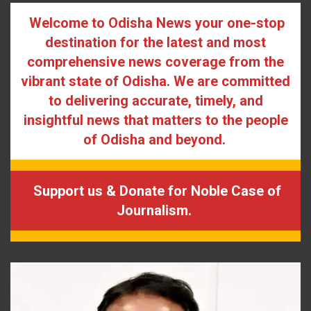
Welcome to Odisha News your one-stop
destination for the latest and most
comprehensive news coverage from the
vibrant state of Odisha. We are committed
to delivering accurate, timely, and
insightful news that matters to the people
of Odisha and beyond.
Support us & Donate for Noble Case of
Journalism.