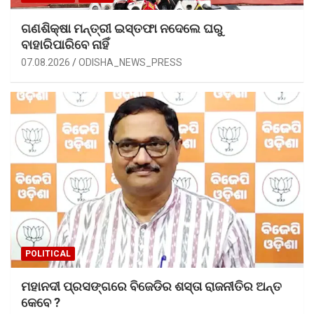
ଗଣଶିକ୍ଷା ମନ୍ତ୍ରୀ ଇସ୍ତଫା ନଦେଲେ ଘରୁ
ବାହାରିପାରିବେ ନାହିଁ
07.08.2026
ODISHA_NEWS_PRESS
POLITICAL
ମହାନଦୀ ପ୍ରସଙ୍ଗରେ ବିଜେଡିର ଶସ୍ତା ରାଜନୀତିର ଅନ୍ତ
କେବେ ?