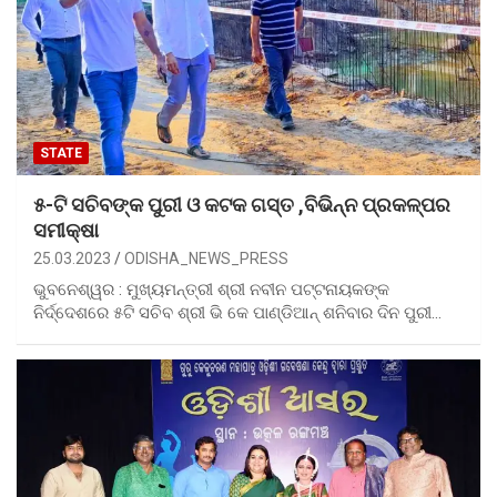
STATE
୫-ଟି ସଚିବଙ୍କ ପୁରୀ ଓ କଟକ ଗସ୍ତ ,ବିଭିନ୍ନ ପ୍ରକଳ୍ପର
ସମୀକ୍ଷା
25.03.2023
ODISHA_NEWS_PRESS
ଭୁବନେଶ୍ୱର : ମୁଖ୍ୟମନ୍ତ୍ରୀ ଶ୍ରୀ ନବୀନ ପଟ୍ଟନାୟକଙ୍କ
ନିର୍ଦ୍ଦେଶରେ ୫ଟି ସଚିବ ଶ୍ରୀ ଭି କେ ପାଣ୍ଡିଆନ୍ ଶନିବାର ଦିନ ପୁରୀ…