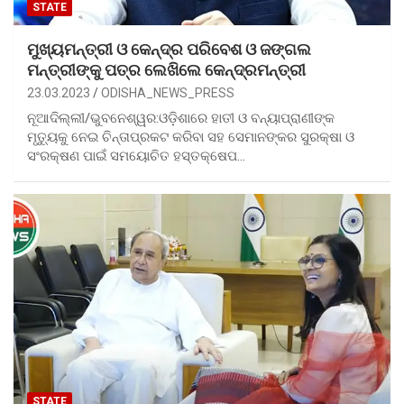
STATE
ମୁଖ୍ୟମନ୍ତ୍ରୀ ଓ କେନ୍ଦ୍ର ପରିବେଶ ଓ ଜଙ୍ଗଲ
ମନ୍ତ୍ରୀଙ୍କୁ ପତ୍ର ଲେଖିଲେ କେନ୍ଦ୍ରମନ୍ତ୍ରୀ
23.03.2023
ODISHA_NEWS_PRESS
ନୂଆଦିଲ୍ଲୀ/ଭୁବନେଶ୍ୱର:ଓଡ଼ିଶାରେ ହାତୀ ଓ ବନ୍ୟାପ୍ରାଣୀଙ୍କ
ମୃତ୍ୟୁକୁ ନେଇ ଚିନ୍ତାପ୍ରକଟ କରିବା ସହ ସେମାନଙ୍କର ସୁରକ୍ଷା ଓ
ସଂରକ୍ଷଣ ପାଇଁ ସମୟୋଚିତ ହସ୍ତକ୍ଷେପ…
STATE