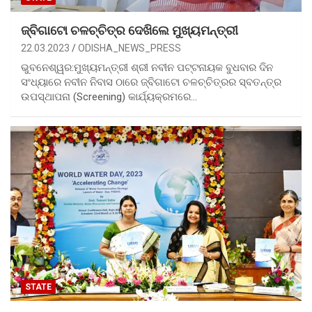
ଜ୍ବିଗାଟୋ ଚଳଚ୍ଚିତ୍ର ଦେଖିଲେ ମୁଖ୍ୟମନ୍ତ୍ରୀ
22.03.2023
ODISHA_NEWS_PRESS
ଭୁବନେଶ୍ୱର:ମୁଖ୍ୟମନ୍ତ୍ରୀ ଶ୍ରୀ ନବୀନ ପଟ୍ଟନାୟକ ବୁଧବାର ଦିନ
ସଂଧ୍ୟାରେ ନବୀନ ନିବାସ ଠାରେ ଜ୍ବିଗାଟୋ ଚଳଚ୍ଚିତ୍ରର ସ୍ବତନ୍ତ୍ର
ଉପସ୍ଥାପନା (Screening) କାର୍ଯ୍ୟକ୍ରମରେ…
STATE