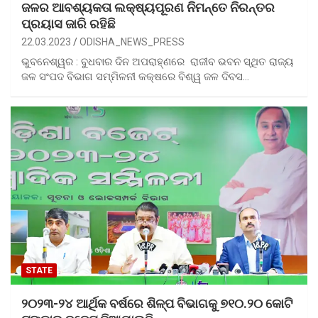
ଜଳର ଆବଶ୍ୟକତା ଲକ୍ଷ୍ୟପୂରଣ ନିମନ୍ତେ ନିରନ୍ତର
ପ୍ରୟାସ ଜାରି ରହିଛି
22.03.2023
ODISHA_NEWS_PRESS
ଭୁବନେଶ୍ୱର : ବୁଧବାର ଦିନ ଅପରାହ୍ଣରେ ରାଜୀବ ଭବନ ସ୍ଥିତ ରାଜ୍ୟ
ଜଳ ସଂପଦ ବିଭାଗ ସମ୍ମିଳନୀ କକ୍ଷରେ ବିଶ୍ୱ ଜଳ ଦିବସ…
STATE
୨୦୨୩-୨୪ ଆର୍ଥିକ ବର୍ଷରେ ଶିଳ୍ପ ବିଭାଗକୁ ୭୧୦.୨୦ କୋଟି