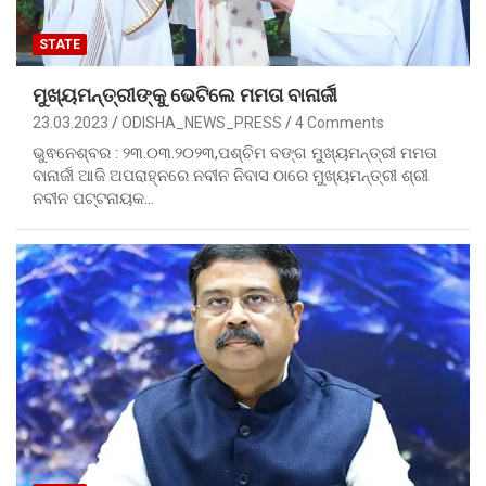
STATE
ମୁଖ୍ୟମନ୍ତ୍ରୀଙ୍କୁ ଭେଟିଲେ ମମତା ବାନାର୍ଜୀ
23.03.2023
ODISHA_NEWS_PRESS
4 Comments
ଭୁଵନେଶ୍ବର : ୨୩.୦୩.୨୦୨୩,ପଶ୍ଚିମ ବଙ୍ଗ ମୁଖ୍ୟମନ୍ତ୍ରୀ ମମତା
ବାନାର୍ଜୀ ଆଜି ଅପରାହ୍ନରେ ନବୀନ ନିବାସ ଠାରେ ମୁଖ୍ୟମନ୍ତ୍ରୀ ଶ୍ରୀ
ନବୀନ ପଟ୍ଟନାୟକ…