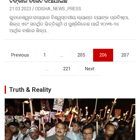
ଟଙ୍କାର ବଜେଟ ଦିଆଯାଇଛି
21.03.2023
ODISHA_NEWS_PRESS
ଭୁବନେଶ୍ୱର:ରାଜ୍ୟରେ ବିଶ୍ୱସ୍ତରୀୟ ଲ୍ୟାଣ୍ଡ ବ୍ୟାଙ୍କ ପ୍ରତିଷ୍ଠା,
ଶିଳ୍ପ ଏବଂ ସମର୍ଥିତ ଭିତ୍ତିଭୂମି ଓ ପୁଞ୍ଜିନିବେଶ ପାଇଁ ୨୦୨୩-୨୪
ଆର୍ଥିକ ବର୍ଷରେ ଶିଳ୍ପ…
Posts
Previous
1
…
205
206
207
pagination
…
221
Next
Truth & Reality