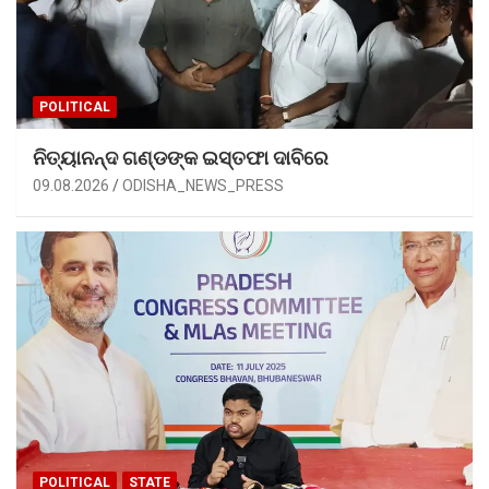
POLITICAL
ନିତ୍ୟାନନ୍ଦ ଗଣ୍ଡଙ୍କ ଇସ୍ତଫା ଦାବିରେ
09.08.2026
ODISHA_NEWS_PRESS
POLITICAL
STATE