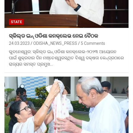
STATE
ସ୍କିଲ୍ଡ ଇନ୍‌ ଓଡିଶା କନକ୍ଲେଭ ନେଇ ବୈଠକ
24.03.2023
ODISHA_NEWS_PRESS
5 Comments
ଭୁବନେଶ୍ୱର: ସ୍କିଲ୍ଡ ଇନ୍‌ ଓଡିଶା କନକ୍ଲେଭ-୨୦୨୩ ଆୟୋଜନ
ପାଇଁ ଶୁକ୍ରବାର ଦିନ ମଞ୍ଚେଶ୍ୱରସ୍ଥିତ ବିଶ୍ୱ ଦକ୍ଷତା କେନ୍ଦ୍ରଠାରେ
ରାଜ୍ୟର ସମସ୍ତ ପ୍ରମୁଖ…