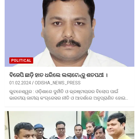
POLITICAL
ବିଜେପି ଛାଡ଼ି ହାତ ଧରିଲେ ଲଲାଟେନ୍ଦୁ ଶତପଥୀ ।
01.02.2024
ODISHA_NEWS_PRESS
ଭୁବନେଶ୍ୱର : ଓଡ଼ିଶାରେ ଦୁର୍ନୀତି ଓ ଭ୍ରଷ୍ଟାଚାରର ବିଲୋପ ପାଇଁ
ଭାରତୀୟ ଜାତୀୟ କଂଗ୍ରେସର ନୀତି ଓ ଆଦର୍ଶରେ ଅନୁପ୍ରାଣିତ ହୋଇ…