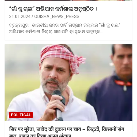
“ଗାଁ କୁ ଚାଲ” ଅଭିଯାନ କର୍ମଶାଳା ଅନୁଷ୍ଠିତ ।
31.01.2024
ODISHA_NEWS_PRESS
ବ୍ରହ୍ମପୁର : ଭାରତୀୟ ଜନତା ପାର୍ଟି ଗଞ୍ଜାମ ଜିଲ୍ଲାର “ଗାଁ କୁ ଚାଲ”
ଅଭିଯାନ କର୍ମଶାଳା ଜିଲ୍ଲା ସଭାପତି ଡ଼ା.ସୁବାଷ ସାହୁଙ୍କ…
POLITICAL
सिर पर मुरेठा, जावेद की दुकान पर चाय – लिट्टी, किसानों संग
बात, राहुल का दिखा अलग अंदाज.