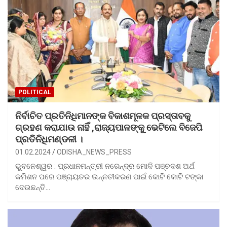
POLITICAL
ନିର୍ବାଚିତ ପ୍ରତିନିଧିମାନଙ୍କ ବିକାଶମୂଳକ ପ୍ରସ୍ତାବକୁ
ଗ୍ରହଣ କରାଯାଉ ନାହିଁ ,ରାଜ୍ୟପାଳଙ୍କୁ ଭେଟିଲେ ବିଜେପି
ପ୍ରତିନିଧିମଣ୍ଡଳୀ ।
01.02.2024
ODISHA_NEWS_PRESS
ଭୁବନେଶ୍ୱର : ପ୍ରଧାନମନ୍ତ୍ରୀ ନରେନ୍ଦ୍ର ମୋଦି ପଞ୍ଚଦଶ ଅର୍ଥ
କମିଶନ ପରେ ପଞ୍ଚାୟତର ଉନ୍ନତୀକରଣ ପାଇଁ କୋଟି କୋଟି ଟଙ୍କା
ଦେଉଛନ୍ତି…