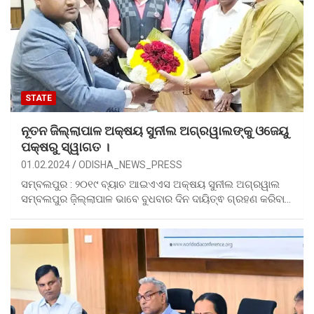
STATE
ନୂତନ ଜିଲ୍ଲାପାଳ ଅକ୍ଷୟ ସୁନୀଲ ଅଗ୍ରୱାଲଙ୍କୁ ଓଜେୟୁ
ପକ୍ଷରୁ ସ୍ୱାଗତ ।
01.02.2024
ODISHA_NEWS_PRESS
ସମ୍ବଲପୁର : ୨୦୧୯ ବ୍ୟାଚ ଆଇଏଏସ ଅକ୍ଷୟ ସୁନୀଲ ଅଗ୍ରୱାଲ
ସମ୍ବଲପୁର ଜ଼ିଲ୍ଲାପାଳ ଭାବେ ବୁଧବାର ଦିନ ଦାୟିତ୍ଵ ଗ୍ରହଣ କରିବା…