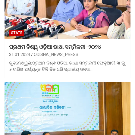
STATE
ପ୍ରଥମ ବିଶ୍ୱ ଓଡ଼ିଆ ଭାଷା ସମ୍ମିଳନୀ -୨୦୨୪
31.01.2024
ODISHA_NEWS_PRESS
ଭୁବନେଶ୍ୱର:ପ୍ରଥମ ବିଶ୍ଵ ଓଡିଆ ଭାଷା ସମ୍ମିଳନୀ ଫେବୃଆରୀ ୩ ରୁ
୫ ତାରିଖ ପର୍ଯ୍ୟନ୍ତ ତିନି ଦିନ ଧରି ସ୍ଥାନୀୟ ଜନତା…