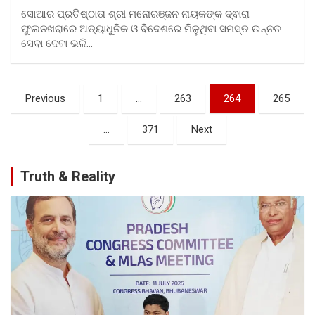
ସୋଆର ପ୍ରତିଷ୍ଠାତା ଶ୍ରୀ ମନୋରଞ୍ଜନ ନାୟକଙ୍କ ଦ୍ଵାରା
ଫୁଲନଖରାରେ ଅତ୍ୟାଧୁନିକ ଓ ବିଦେଶରେ ମିଳୁଥିବା ସମସ୍ତ ଉନ୍ନତ
ସେବା ଦେବା ଭଳି…
Posts
Previous
1
…
263
264
265
pagination
…
371
Next
Truth & Reality