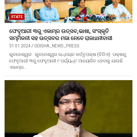
STATE
ଫେବୃଆରୀ ୩ରୁ ଏକାମ୍ର ଉତ୍ସବ,ଭାଷା, ସଂସ୍କୃତି
ସମ୍ମିଳନୀ ସହ ଉତ୍ସବର ମଜା ନେବେ ରାଜଧାନୀବାସୀ
31.01.2024
ODISHA_NEWS_PRESS
ଭୁବନେଶ୍ୱର : ଭୁବନେଶ୍ୱର ଉନ୍ନୟନ କର୍ତ୍ତୃପକ୍ଷ (ବିଡିଏ) ପକ୍ଷରୁ
ଫେବୃଆରୀ ୩ରୁ ଫେବୃଆରୀ ୯ ପର୍ଯ୍ୟନ୍ତ ଆୟୋଜିତ ହେବାକୁ ଯାଉଛି
ଏକାମ୍ର…