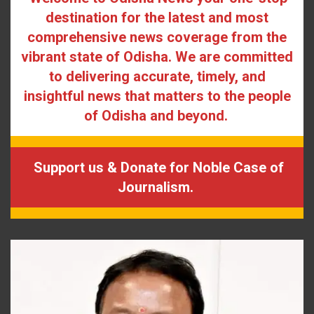
destination for the latest and most
comprehensive news coverage from the
vibrant state of Odisha. We are committed
to delivering accurate, timely, and
insightful news that matters to the people
of Odisha and beyond.
Support us & Donate for Noble Case of
Journalism.