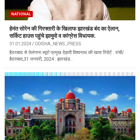
NATIONAL
हेमंत सोरेन की गिरफ्तारी के खिलाफ झारखंड बंद का ऐलान,
सर्किट हाउस पहुंचे झामुमो व कांग्रेस विधायक.
31.01.2024
ODISHA_NEWS_PRESS
हैदराबाद से तेलंगाना ब्यूरो प्रमुख देहाती विश्वनाथ की खास रिपोर्ट . रांची/
हैदराबाद,31 जनवरी, 2024 : झारखंड…