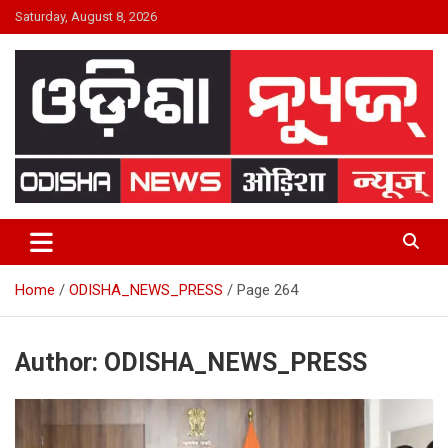
Skip
Saturday, August 8, 2026
to
content
24×7 Live
ODISHA NEWS
Home
ODISHA_NEWS_PRESS
Page 264
Author:
ODISHA_NEWS_PRESS