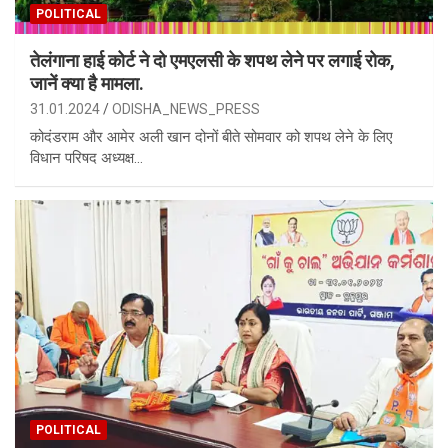
POLITICAL
तेलंगाना हाई कोर्ट ने दो एमएलसी के शपथ लेने पर लगाई रोक,
जानें क्या है मामला.
31.01.2024
ODISHA_NEWS_PRESS
कोदंडराम और आमेर अली खान दोनों बीते सोमवार को शपथ लेने के लिए
विधान परिषद अध्यक्ष…
POLITICAL