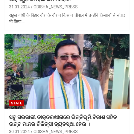
31.01.2024
ODISHA_NEWS_PRESS
राहुल गांधी के बिहार दौरा के दौरान किसान चौपाल में उन्होंने किसानों से संवाद
भी किया.…
STATE
ସବୁ ସରକାରୀ ଡାକ୍ତରଖାନାରେ ଭିତ୍ତିଭୂମି ବିକାଶ ସହିତ
ଉଚ୍ଚ ମାନର ଚିକିତ୍ସା ବ୍ୟବସ୍ଥା ହେଉ ।
30.01.2024
ODISHA_NEWS_PRESS