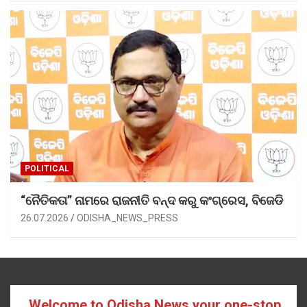
POLITICAL
“ନୈତିକତା” ନାମରେ ରାଜନୀତି ବନ୍ଦ କରୁ କଂଗ୍ରେସ, ବିଜେଡି
26.07.2026
ODISHA_NEWS_PRESS
Welcome to Odisha News your one-stop