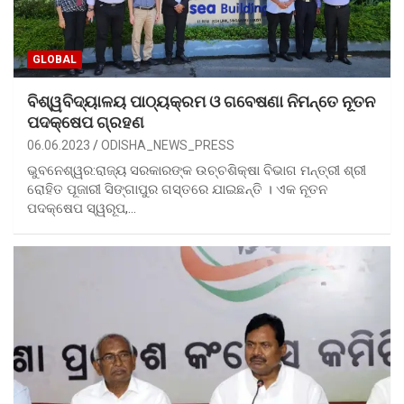
GLOBAL
ବିଶ୍ୱବିଦ୍ୟାଳୟ ପାଠ୍ୟକ୍ରମ ଓ ଗବେଷଣା ନିମନ୍ତେ ନୂତନ
ପଦକ୍ଷେପ ଗ୍ରହଣ
06.06.2023
ODISHA_NEWS_PRESS
ଭୁବନେଶ୍ୱର:ରାଜ୍ୟ ସରକାରଙ୍କ ଉଚ୍ଚଶିକ୍ଷା ବିଭାଗ ମନ୍ତ୍ରୀ ଶ୍ରୀ
ରୋହିତ ପୂଜାରୀ ସିଙ୍ଗାପୁର ଗସ୍ତରେ ଯାଇଛନ୍ତି । ଏକ ନୂତନ
ପଦକ୍ଷେପ ସ୍ୱରୂପ,…