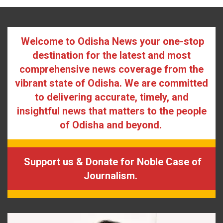
Welcome to Odisha News your one-stop
destination for the latest and most
comprehensive news coverage from the
vibrant state of Odisha. We are committed
to delivering accurate, timely, and
insightful news that matters to the people
of Odisha and beyond.
Support us & Donate for Noble Case of
Journalism.