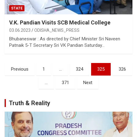
STATE
V.K. Pandian Visits SCB Medical College
03.06.2023
ODISHA_NEWS_PRESS
Bhubaneswar : As directed by Chief Minister Sri Naveen
Patnaik 5-T Secretary Sri VK Pandian Saturday…
Posts
Previous
1
…
324
325
326
pagination
…
371
Next
Truth & Reality