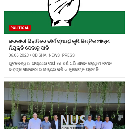
POLITICAL
ସରକାରୀ ରିହାତିରେ ଦୀର୍ଘ ସ୍ଥାୟୀ କୃଷି ଭିତ୍ତିକ ଆତ୍ମ
ନିଯୁକ୍ତି ଦେବାକୁ ଦାବି
06.06.2023
ODISHA_NEWS_PRESS
ଭୁବନେଶ୍ୱର: ରାଜ୍ୟରେ ଦୀର୍ଘ ୨୪ ବର୍ଷ ଧରି ଶାସନ କରୁଥିବା ନବୀନ
ବାବୁଙ୍କ ସରକାରରେ ରାଜ୍ୟର କୃଷି ଓ କୃଷକଙ୍କ ପ୍ରଗତି…