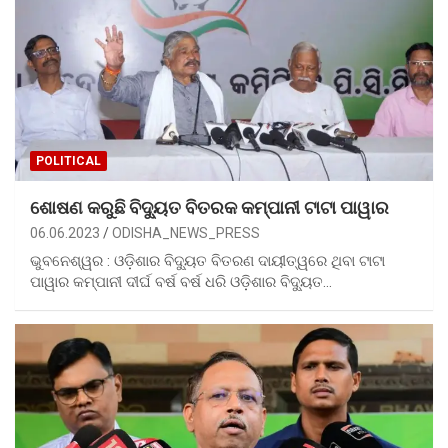
POLITICAL
ଶୋଷଣ କରୁଛି ବିଦ୍ୟୁତ ବିତରକ କମ୍ପାନୀ ଟାଟା ପାୱାର
06.06.2023
ODISHA_NEWS_PRESS
ଭୁବନେଶ୍ୱର : ଓଡ଼ିଶାର ବିଦ୍ୟୁତ ବିତରଣ ଦାୟୀତ୍ୱରେ ଥିବା ଟାଟା
ପାୱାର କମ୍ପାନୀ ଦୀର୍ଘ ବର୍ଷ ବର୍ଷ ଧରି ଓଡ଼ିଶାର ବିଦ୍ୟୁତ…