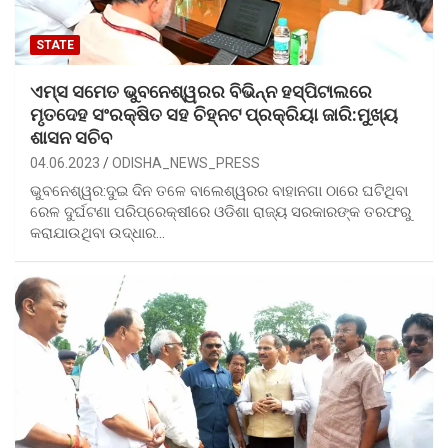
STATE
ଏମ୍ସ ସମେତ ଭୁବନେଶ୍ୱରର ବିଭିନ୍ନ ହସ୍ପିଟାଲରେ
ମୃତଦେହ ସଂରକ୍ଷିତ ସହ ଚିହ୍ନଟ ପ୍ରକ୍ରିୟା ଜାରି:ମୁଖ୍ୟ
ଶାସନ ସଚିବ
04.06.2023
ODISHA_NEWS_PRESS
ଭୁବନେଶ୍ୱର:ଦୁଇ ଦିନ ତଳେ ବାଲେଶ୍ୱରର ବାହାନଗା ଠାରେ ଘଟିଥିବା
ରେଳ ଦୁର୍ଘଟଣା ପରିପ୍ରେକ୍ଷୀରେ ଓଡିଶା ରାଜ୍ୟ ସରକାରଙ୍କ ତରଫରୁ
କରାଯାଉଥିବା ଉଦ୍ଧାର…