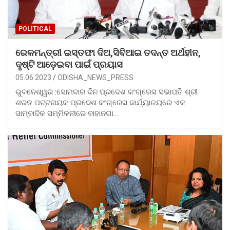
POLITICAL
ରେଳମନ୍ତ୍ରୀ ଇସ୍ତଫା ଦିଅ,ସିବିଆଇ ତଦନ୍ତ ଅର୍ଥହୀନ,
ଦୃଷ୍ଟି ଆଡ଼େଇବା ପାଇଁ ପ୍ରୟାସ
05.06.2023
ODISHA_NEWS_PRESS
ଭୁବନେଶ୍ୱର :ସୋମବାର ଦିନ ପ୍ରଦେଶ କଂଗ୍ରେସ ସଭାପତି ଶ୍ରୀ
ଶରତ ପଟ୍ଟନାୟକ ପ୍ରଦେଶ କଂଗ୍ରେସ କାର୍ଯ୍ୟାଳୟରେ ଏକ
ସାମ୍ବାଦିକ ସମ୍ମିଳନୀରେ ବାହାନଗା…