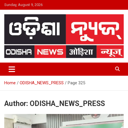
Skip
Sunday, August 9, 2026
to
content
24×7 Live
ODISHA NEWS
Home
ODISHA_NEWS_PRESS
Page 325
Author:
ODISHA_NEWS_PRESS