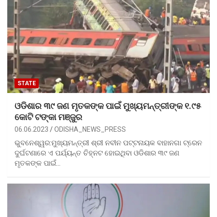
STATE
ଓଡିଶାର ୩୯ ଜଣ ମୃତକଙ୍କ ପାଇଁ ମୁଖ୍ୟମନ୍ତ୍ରୀଙ୍କ ୧.୯୫
କୋଟି ଟଙ୍କା ମଞ୍ଜୁର
06.06.2023
ODISHA_NEWS_PRESS
ଭୁବନେଶ୍ୱର:ମୁଖ୍ୟମନ୍ତ୍ରୀ ଶ୍ରୀ ନବୀନ ପଟ୍ଟନାୟକ ବାହାନଗା ଟ୍ରେନ
ଦୁର୍ଘଟଣାରେ ଏ ପର୍ଯ୍ୟନ୍ତ ଚିହ୍ନଟ ହୋଇଥିବା ଓଡିଶାର ୩୯ ଜଣ
ମୃତକଙ୍କ ପାଇଁ…