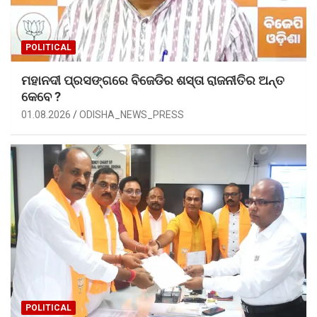
POLITICAL
ମହାନଦୀ ପ୍ରସଙ୍ଗରେ ବିଜେଡିର ଶସ୍ତା ରାଜନୀତିର ଅନ୍ତ
କେବେ ?
01.08.2026
ODISHA_NEWS_PRESS
POLITICAL