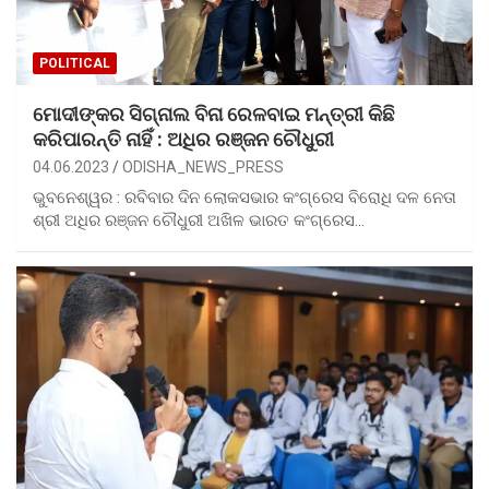
POLITICAL
ମୋଦୀଙ୍କର ସିଗ୍‌ନାଲ ବିନା ରେଳବାଇ ମନ୍ତ୍ରୀ କିଛି
କରିପାରନ୍ତି ନାହିଁ : ଅଧିର ରଞ୍ଜନ ଚୌଧୁରୀ
04.06.2023
ODISHA_NEWS_PRESS
ଭୁବନେଶ୍ୱର : ରବିବାର ଦିନ ଲୋକସଭାର କଂଗ୍ରେସ ବିରୋଧି ଦଳ ନେତା
ଶ୍ରୀ ଅଧିର ରଞ୍ଜନ ଚୌଧୁରୀ ଅଖିଳ ଭାରତ କଂଗ୍ରେସ…