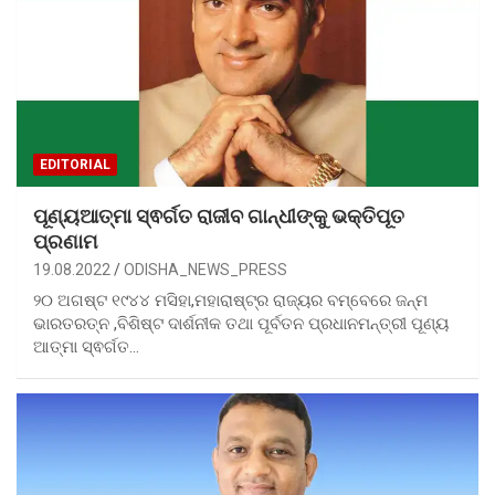
EDITORIAL
ପୂଣ୍ୟଆତ୍ମା ସ୍ଵର୍ଗତ ରାଜୀବ ଗାନ୍ଧୀଙ୍କୁ ଭକ୍ତିପୂତ
ପ୍ରଣାମ
19.08.2022
ODISHA_NEWS_PRESS
୨୦ ଅଗଷ୍ଟ ୧୯୪୪ ମସିହା,ମହାରାଷ୍ଟ୍ର ରାଜ୍ୟର ବମ୍ବେରେ ଜନ୍ମ
ଭାରତରତ୍ନ ,ବିଶିଷ୍ଟ ଦାର୍ଶନୀକ ତଥା ପୂର୍ବତନ ପ୍ରଧାନମନ୍ତ୍ରୀ ପୂଣ୍ୟ
ଆତ୍ମା ସ୍ଵର୍ଗତ…