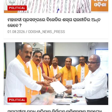
POLITICAL
ମହାନଦୀ ପ୍ରସଙ୍ଗରେ ବିଜେଡିର ଶସ୍ତା ରାଜନୀତିର ଅନ୍ତ
କେବେ ?
01.08.2026
ODISHA_NEWS_PRESS
POLITICAL
ସମୟସୀମା ବୃଦ୍ଧି କରିବାକୁ ନିର୍ବାଚନ କମିଶନଙ୍କୁ ଅନୁରୋଧ