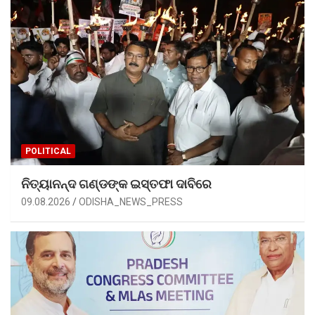
POLITICAL
ନିତ୍ୟାନନ୍ଦ ଗଣ୍ଡଙ୍କ ଇସ୍ତଫା ଦାବିରେ
09.08.2026
ODISHA_NEWS_PRESS