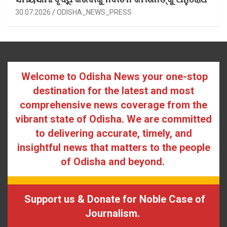
30.07.2026
ODISHA_NEWS_PRESS
Welcome to Odisha News your one-stop
destination for the latest and most
comprehensive news coverage from the
vibrant state of Odisha. We are committed
to delivering accurate, timely, and
insightful news that matters to the people
of Odisha and beyond.
Support us & Donate for Noble Case of
Journalism.