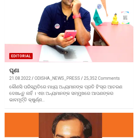
EDITORIAL
ଘୃଣା
21.08.2022
ODISHA_NEWS_PRESS
25,352 Comments
କୌଣସି ପରିସ୍ଥିତିରେ ମଧ୍ୟ ଅନ୍ୟମାନଙ୍କ ପ୍ରତି ହିଂସ୍ର ଆଚରଣ
ଦେଖାନ୍ତୁ ନାହିଁ । ଏହା ଅନ୍ୟମାନଙ୍କ ସମ୍ମୁଖରେ ଆପଣଙ୍କର
ଭାବମୂର୍ତ୍ତି କ୍ଷୁର୍ଣ୍ଣ…