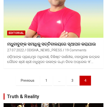
EDITORIAL
ମଧୁବାବୁଙ୍କ ସମାଧିକୁ ସଚ୍ଚିବାଳୟରେ ସ୍ଥାପନ କରାଯାଉ
27.07.2022
ODISHA_NEWS_PRESS
19 Comments
ଓଡ଼ିଆଙ୍କ ପ୍ରାଣ,ମୂଳ ଅଧିବାସୀ, ବିଶିଷ୍ଟ ଦାର୍ଶନୀକ, ମହାପୁରଷ ଉତ୍କଳ
ଗୌରବ ଶ୍ରୀ ଶ୍ରୀ ମଧୁସୂଦନ ଦାସଙ୍କ ଜନ୍ମ ଦିବସ ଅପ୍ରେଲ ୨୮…
Posts
Previous
1
…
3
4
pagination
Truth & Reality