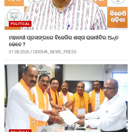
POLITICAL
ମହାନଦୀ ପ୍ରସଙ୍ଗରେ ବିଜେଡିର ଶସ୍ତା ରାଜନୀତିର ଅନ୍ତ
କେବେ ?
01.08.2026
ODISHA_NEWS_PRESS