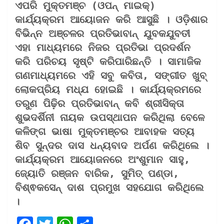
ଏପରି ମୁକ୍ତମଞ୍ଚ (ଓପନ୍ ମାଇକ୍) 
କାର୍ଯ୍ୟକ୍ରମ ଆୟୋଜନ କରି ଆସୁଛି । ଓଡ଼ିଶାର 
ବିଭିନ୍ନ ଅଞ୍ଚଳର ପ୍ରତିଭାବାନ୍ ଯୁବକଯୁବତୀ 
ଏହା ମାଧ୍ୟମରେ ନିଜର ପ୍ରତିଭା ପ୍ରଦର୍ଶନ 
କରି ପରିଚୟ ସୃଷ୍ଟି କରିପାରିଛନ୍ତି । ସାମାଜିକ 
ଗଣମାଧ୍ୟମରେ ଏହି ସବୁ କବିତା, ସଙ୍ଗୀତ ଖୁବ୍ 
ଲୋକପ୍ରିୟ ମଧ୍ଯ ହୋଇଛି । କାର୍ଯ୍ୟକ୍ରମରେ 
ତରୁଣ ପିଢ଼ିର ପ୍ରତିଭାବାନ୍ କବି ଶ୍ରୀସିକ୍ତା 
ଶୁଭଦର୍ଶିନୀ ନାୟକ ଉପସ୍ଥାପନ କରିଥିଲା ବେଳେ 
କଳିଙ୍ଗ ଭାଷା ମୁକ୍ତମଞ୍ଚର ଆବାହକ ସତ୍ୟ 
ଶିବ ସୁନ୍ଦର ଦାସ ଧନ୍ୟବାଦ ଅର୍ପଣ କରିଥିଲେ । 
କାର୍ଯ୍ୟକ୍ରମ ଆୟୋଜନରେ ଅଂଶୁମାନ ସାହୁ, 
ଜ୍ୟୋତି ରଞ୍ଜନ ବାରିକ, ସୁମିତ୍ ପଣ୍ଡା, 
ବିଶ୍ଵକସେନ୍ ଦାଶ ପ୍ରମୁଖ ସହଯୋଗ କରିଥିଲେ 
।