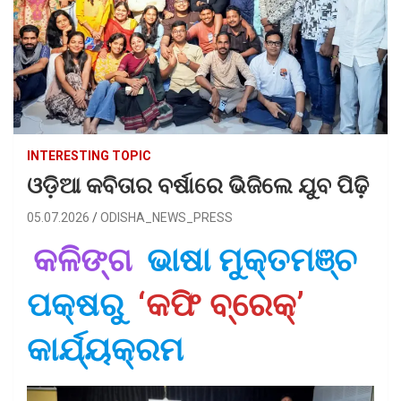
INTERESTING TOPIC
ଓଡ଼ିଆ କବିତାର ବର୍ଷାରେ ଭିଜିଲେ ଯୁବ ପିଢ଼ି
05.07.2026
ODISHA_NEWS_PRESS
କଳିଙ୍ଗ
ଭାଷା ମୁକ୍ତମଞ୍ଚ
ପକ୍ଷରୁ
‘କଫି ବ୍ରେକ୍’
କାର୍ଯ୍ୟକ୍ରମ