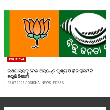
POLITICAL
ରଥଯାତ୍ରାକୁ ନେଇ ଅତ୍ୟନ୍ତ ଘୃଣ୍ୟ ଓ ହୀନ ରାଜନୀତି
କରୁଛି ବିଜେଡି
25.07.2026
ODISHA_NEWS_PRESS