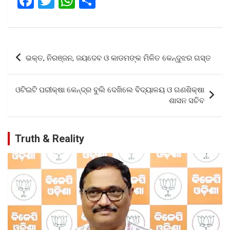
F
T
W
S
a
wi
h
h
ce
tt
at
ar
b
er
s
e
Post
ଭକ୍ତ, ନିରଞ୍ଜନ, ଜୟଦେବ ଓ କାଡମଙ୍କ ମିଳିତ କେନ୍ଦୁଝର ଗସ୍ତ
o
A
navigation
o
p
ଓଟିଇଟି ପରୀକ୍ଷା କେନ୍ଦ୍ର ବୁଲି ଦେଖିଲେ ବିଦ୍ୟାଳୟ ଓ ଗଣଶିକ୍ଷା
k
p
ଶାସନ ସଚିବ
Truth & Reality