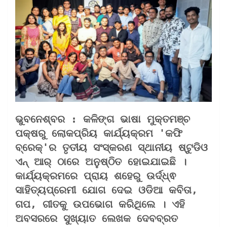
ଭୁବନେଶ୍ବର : କଳିଙ୍ଗ ଭାଷା ମୁକ୍ତମଞ୍ଚ 
ପକ୍ଷରୁ ଲୋକପ୍ରିୟ କାର୍ଯ୍ୟକ୍ରମ 'କଫି 
ବ୍ରେକ୍'ର ତୃତୀୟ ସଂସ୍କରଣ ସ୍ଥାନୀୟ ଷ୍ଟୁଡିଓ 
ଏନ୍ ଆର୍ ଠାରେ ଅନୁଷ୍ଠିତ ହୋଇଯାଇଛି । 
କାର୍ଯ୍ୟକ୍ରମରେ ପ୍ରାୟ ଶହେରୁ ଉର୍ଦ୍ଧ୍ଵ 
ସାହିତ୍ୟପ୍ରେମୀ ଯୋଗ ଦେଇ ଓଡିଆ କବିତା, 
ଗପ, ଗୀତକୁ ଉପଭୋଗ କରିଥିଲେ । ଏହି 
ଅବସରରେ ସୁଖ୍ୟାତ ଲେଖକ ଦେବବ୍ରତ 