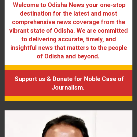
Welcome to Odisha News your one-stop
destination for the latest and most
comprehensive news coverage from the
vibrant state of Odisha. We are committed
to delivering accurate, timely, and
insightful news that matters to the people
of Odisha and beyond.
Support us & Donate for Noble Case of
Journalism.