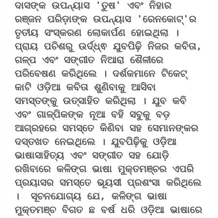
ଦାସଙ୍କ ଉପନ୍ୟାସ 'ତୁଷ' ଏବଂ ନିହାର 
ରଞ୍ଜନ ପରିଡ଼ାଙ୍କ ଉପନ୍ୟାସ 'ରେନକୋଟ୍'ର 
ତୃତୀୟ ସଂସ୍କରଣ ଲୋକାର୍ପଣ ହୋଇଥିଲା । 
ପ୍ରାୟ ପଚିଶରୁ ଉର୍ଦ୍ଧ୍ଵ ଯୁବପିଢ଼ି ନିଜର କବିତା, 
ଗଳ୍ପ ଏବଂ ସଙ୍ଗୀତ ନିଆରା ଶୈଳୀରେ 
ପରିବେଷଣ କରିଥିଲେ । ଦର୍ଶକମାନେ ଟିକେଟ୍ 
କାଟି ଓଡ଼ିଆ କବିତା ଶୁଣିବାକୁ ଆସିବା 
ସମସ୍ତଙ୍କୁ ଉତ୍ସାହିତ କରିଥିଲା । ଯୁବ କବି 
ଏବଂ ଗାଳ୍ପିକଙ୍କ ନୂଆ ବହି ସବୁକୁ ବଡ଼ 
ଆଗ୍ରହରେ ସମସ୍ତେ କିଣିବା ସହ ସେମାନଙ୍କର 
ଦସ୍ତଖତ ନେଇଥିଲେ । ଯୁବପିଢ଼ିକୁ ଓଡ଼ିଆ 
ଭାଷାସାହିତ୍ୟ ଏବଂ ସଙ୍ଗୀତ ସହ ଯୋଡ଼ି 
ରଖିବାରେ କଳିଙ୍ଗ ଭାଷା ମୁକ୍ତମଞ୍ଚର ଏପରି 
ପ୍ରୟାସର ସମସ୍ତେ ଭୂୟସୀ ପ୍ରଶଂସା କରିଥିଲେ 
।  ସୂଚନଯୋଗ୍ୟ ଯେ, କଳିଙ୍ଗ ଭାଷା 
ମୁକ୍ତମଞ୍ଚ ବିଗତ ଛ ବର୍ଷ ଧରି ଓଡ଼ିଆ ଭାଷାରେ 