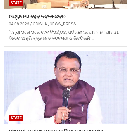
STATE
ଓଡ୍ରାଫର ହେବ ନବକଳେବର
04.08.2026
ODISHA_NEWS_PRESS
“ବନ୍ୟା ପରେ ପରେ ହେବ ବିପର୍ଯ୍ୟୟ ପରିଚାଳନାର ଆକଳନ ; ଆଗାମୀ
ଦିନରେ ଆହୁରି ସୁଦୃଢ଼ ହେବ ବ୍ୟବସ୍ଥା ଓ ଭିତ୍ତିଭୂମି”…
STATE