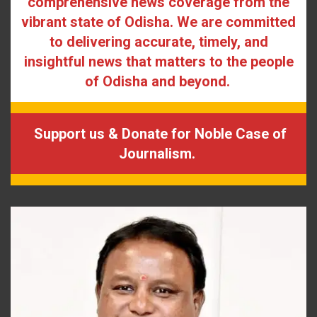
comprehensive news coverage from the
vibrant state of Odisha. We are committed
to delivering accurate, timely, and
insightful news that matters to the people
of Odisha and beyond.
Support us & Donate for Noble Case of
Journalism.