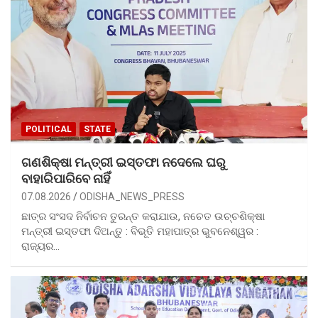
POLITICAL
STATE
ଗଣଶିକ୍ଷା ମନ୍ତ୍ରୀ ଇସ୍ତଫା ନଦେଲେ ଘରୁ
ବାହାରିପାରିବେ ନାହିଁ
07.08.2026
ODISHA_NEWS_PRESS
ଛାତ୍ର ସଂସଦ ନିର୍ବାଚନ ତୁରନ୍ତ କରାଯାଉ, ନଚେତ ଉଚ୍ଚଶିକ୍ଷା
ମନ୍ତ୍ରୀ ଇସ୍ତଫା ଦିଅନ୍ତୁ : ବିଭୂତି ମହାପାତ୍ର ଭୁବନେଶ୍ୱର :
ରାଜ୍ୟର…