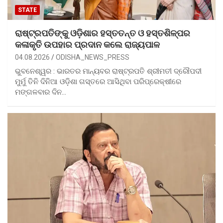
STATE
ରାଷ୍ଟ୍ରପତିଙ୍କୁ ଓଡ଼ିଶାର ହସ୍ତତନ୍ତ ଓ ହସ୍ତଶିଳ୍ପର
କଳାକୃତି ଉପହାର ପ୍ରଦାନ କଲେ ରାଜ୍ୟପାଳ
04.08.2026
ODISHA_NEWS_PRESS
ଭୁବନେଶ୍ୱର : ଭାରତର ମାନ୍ୟବର ରାଷ୍ଟ୍ରପତି ଶ୍ରୀମତୀ ଦ୍ରୌପଦୀ
ମୁର୍ମୁ ତିନି ଦିନିଆ ଓଡ଼ିଶା ଗସ୍ତରେ ଆସିଥିବା ପରିପ୍ରେକ୍ଷୀରେ
ମଙ୍ଗଳବାର ଦିନ…