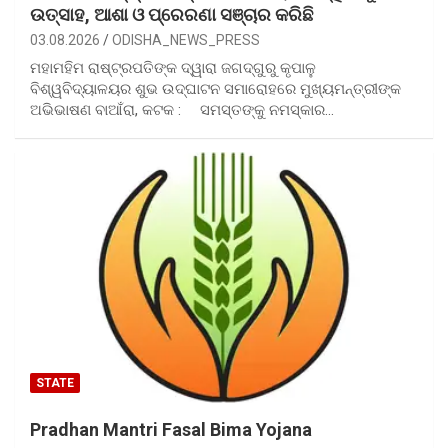
ଉତ୍ସାହ, ଆଶା ଓ ପ୍ରେରଣା ସଞ୍ଚାର କରିଛି
03.08.2026
ODISHA_NEWS_PRESS
ମହାମହିମ ରାଷ୍ଟ୍ରପତିଙ୍କ ଦ୍ୱାରା ଜଗଦ୍‌ଗୁରୁ କୃପାଳୁ
ବିଶ୍ୱବିଦ୍ୟାଳୟର ଶୁଭ ଉଦ୍‌ଘାଟନ ସମାରୋହରେ ମୁଖ୍ୟମନ୍ତ୍ରୀଙ୍କ
ଅଭିଭାଷଣ ବାଆଁରା, କଟକ : ସମସ୍ତଙ୍କୁ ନମସ୍କାର…
STATE
Pradhan Mantri Fasal Bima Yojana