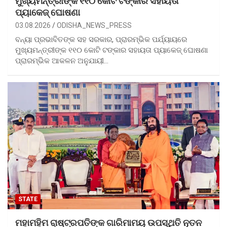
ମୁଖ୍ୟମନ୍ତ୍ରୀଙ୍କ ୧୧୦ କୋଟି ଟଙ୍କାର ସହାୟତା
ପ୍ୟାକେଜ୍ ଘୋଷଣା
03.08.2026
ODISHA_NEWS_PRESS
ବନ୍ୟା ପ୍ରଭାବିତଙ୍କ ସହ ସରକାର, ପ୍ରାରମ୍ଭିକ ପର୍ଯ୍ୟାୟରେ
ମୁଖ୍ୟମନ୍ତ୍ରୀଙ୍କ ୧୧୦ କୋଟି ଟଙ୍କାର ସହାୟତା ପ୍ୟାକେଜ୍ ଘୋଷଣା
ପ୍ରାରମ୍ଭିକ ଆକଳନ ଅନୁଯାୟୀ…
STATE
ମହାମହିମ ରାଷ୍ଟ୍ରପତିଙ୍କ ଗାରିମାମୟ ଉପସ୍ଥିତି ନୂତନ