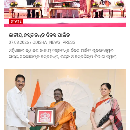
STATE
ଜାତୀୟ ହସ୍ତତନ୍ତ ଦିବସ ପାଳିତ
07.08.2026
ODISHA_NEWS_PRESS
ଓଡ଼ିଶାରେ ଦ୍ୱାଦଶ ଜାତୀୟ ହସ୍ତତନ୍ତ ଦିବସ ପାଳିତ ଭୁବନେଶ୍ୱର :
ରାଜ୍ୟ ସରକାରଙ୍କ ହସ୍ତତନ୍ତ, ବୟନ ଓ ହସ୍ତଶିଳ୍ପ ବିଭାଗ ଦ୍ୱାରା…