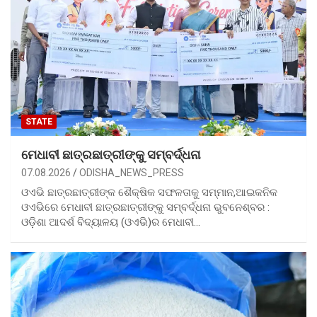
STATE
ମେଧାବୀ ଛାତ୍ରଛାତ୍ରୀଙ୍କୁ ସମ୍ବର୍ଦ୍ଧନା
07.08.2026
ODISHA_NEWS_PRESS
ଓଏଭି ଛାତ୍ରଛାତ୍ରୀଙ୍କ ଶୈକ୍ଷିକ ସଫଳତାକୁ ସମ୍ମାନ,ଆଇକନିକ
ଓଏଭିରେ ମେଧାବୀ ଛାତ୍ରଛାତ୍ରୀଙ୍କୁ ସମ୍ବର୍ଦ୍ଧନା ଭୁବନେଶ୍ବର :
ଓଡ଼ିଶା ଆଦର୍ଶ ବିଦ୍ୟାଳୟ (ଓଏଭି)ର ମେଧାବୀ…