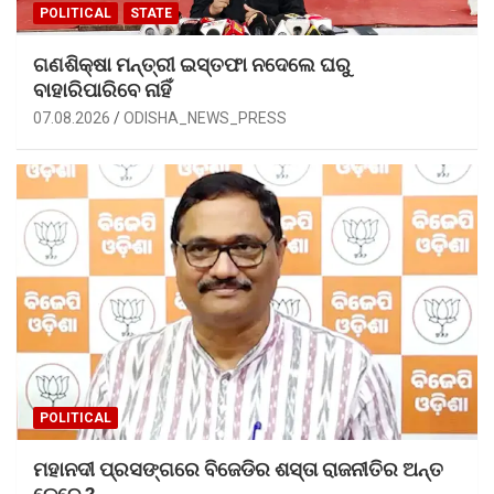
POLITICAL
STATE
ଗଣଶିକ୍ଷା ମନ୍ତ୍ରୀ ଇସ୍ତଫା ନଦେଲେ ଘରୁ
ବାହାରିପାରିବେ ନାହିଁ
07.08.2026
ODISHA_NEWS_PRESS
POLITICAL
ମହାନଦୀ ପ୍ରସଙ୍ଗରେ ବିଜେଡିର ଶସ୍ତା ରାଜନୀତିର ଅନ୍ତ