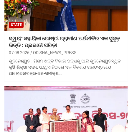
STATE
ସ୍ୱୟଂ ସହାୟିକା ଗୋଷ୍ଠୀ ଗ୍ରାମୀଣ ଅର୍ଥନୀତିର ଏକ ସୁଦୃଢ଼
ଭିତ୍ତି : ପ୍ରଭାତୀ ପରିଡ଼ା
07.08.2026
ODISHA_NEWS_PRESS
ଭୁବନେଶ୍ୱର : ମିଶନ ଶକ୍ତି ବିଭାଗ ପକ୍ଷରୁ ଆଜି ଭୁବନେଶ୍ୱରସ୍ଥିତ
କୃଷି ଶିକ୍ଷା ସଦନ, ଓ.ୟୁ.ଏ.ଟିଠାରେ ଏକ ଦିବସୀୟ ରାଜ୍ୟସ୍ତରୀୟ
ଆଲୋଚନାଚକ୍ର-ସହ-ସମୀକ୍ଷା…