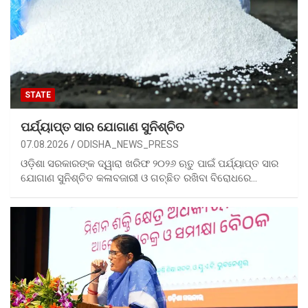
STATE
ପର୍ଯ୍ୟାପ୍ତ ସାର ଯୋଗାଣ ସୁନିଶ୍ଚିତ
07.08.2026
ODISHA_NEWS_PRESS
ଓଡ଼ିଶା ସରକାରଙ୍କ ଦ୍ୱାରା ଖରିଫ ୨୦୨୬ ଋତୁ ପାଇଁ ପର୍ଯ୍ୟାପ୍ତ ସାର
ଯୋଗାଣ ସୁନିଶ୍ଚିତ କଳାବଜାରୀ ଓ ଗଚ୍ଛିତ ରଖିବା ବିରୋଧରେ…