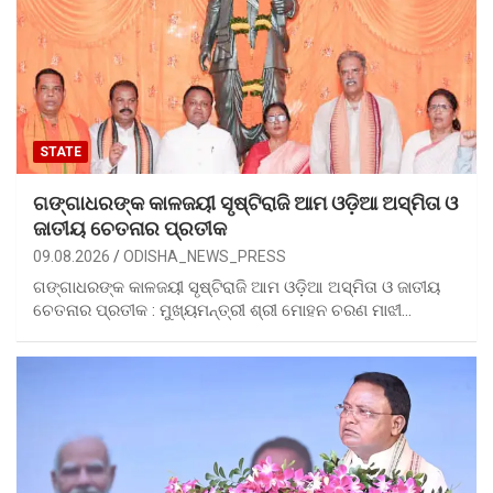
STATE
ଗଙ୍ଗାଧରଙ୍କ କାଳଜୟୀ ସୃଷ୍ଟିରାଜି ଆମ ଓଡ଼ିଆ ଅସ୍ମିତା ଓ
ଜାତୀୟ ଚେତନାର ପ୍ରତୀକ
09.08.2026
ODISHA_NEWS_PRESS
ଗଙ୍ଗାଧରଙ୍କ କାଳଜୟୀ ସୃଷ୍ଟିରାଜି ଆମ ଓଡ଼ିଆ ଅସ୍ମିତା ଓ ଜାତୀୟ
ଚେତନାର ପ୍ରତୀକ : ମୁଖ୍ୟମନ୍ତ୍ରୀ ଶ୍ରୀ ମୋହନ ଚରଣ ମାଝୀ…