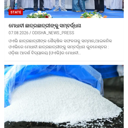
STATE
ମେଧାବୀ ଛାତ୍ରଛାତ୍ରୀଙ୍କୁ ସମ୍ବର୍ଦ୍ଧନା
07.08.2026
ODISHA_NEWS_PRESS
ଓଏଭି ଛାତ୍ରଛାତ୍ରୀଙ୍କ ଶୈକ୍ଷିକ ସଫଳତାକୁ ସମ୍ମାନ,ଆଇକନିକ
ଓଏଭିରେ ମେଧାବୀ ଛାତ୍ରଛାତ୍ରୀଙ୍କୁ ସମ୍ବର୍ଦ୍ଧନା ଭୁବନେଶ୍ବର :
ଓଡ଼ିଶା ଆଦର୍ଶ ବିଦ୍ୟାଳୟ (ଓଏଭି)ର ମେଧାବୀ…