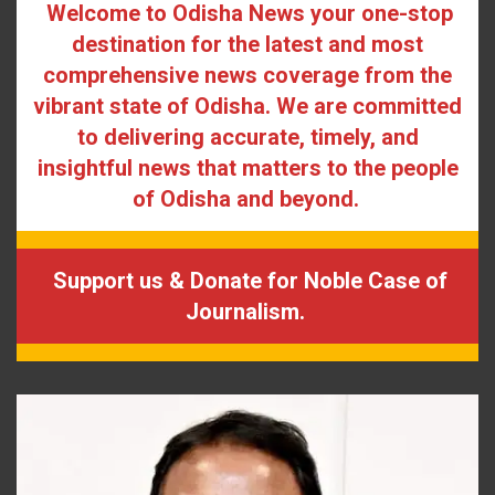
Welcome to Odisha News your one-stop
destination for the latest and most
comprehensive news coverage from the
vibrant state of Odisha. We are committed
to delivering accurate, timely, and
insightful news that matters to the people
of Odisha and beyond.
Support us & Donate for Noble Case of
Journalism.