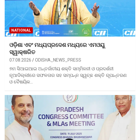
NATIONAL
ଓଡ଼ିଶା ଏବଂ ମଧ୍ୟପ୍ରଦେଶ ମଧ୍ୟରେ ଏମଓୟୁ
ସ୍ୱାକ୍ଷରିତ
07.08.2026
ODISHA_NEWS_PRESS
୭ମ ସିଆଇଆଇ ଅନ୍ତର୍ଜାତୀୟ ଶକ୍ତି ସମ୍ମିଳନୀ ଓ ପ୍ରଦର୍ଶନୀ
ନୂଆଦିଲ୍ଲୀରେ ସଫଳତାର ସହ ସମ୍ପନ୍ନ ସ୍ୱଚ୍ଛ ଶକ୍ତି ରୂପାନ୍ତରଣ
ଓ ବୈଷୟିକ…