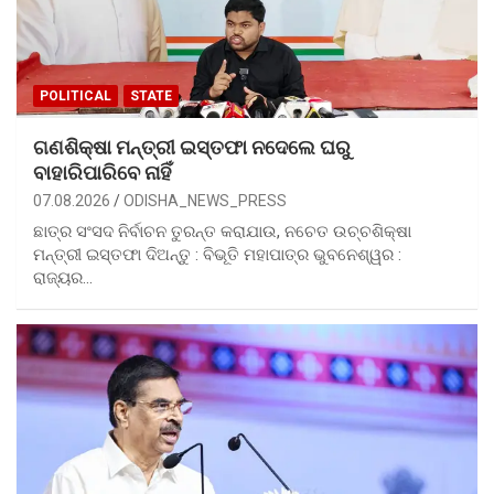
POLITICAL
STATE
ଗଣଶିକ୍ଷା ମନ୍ତ୍ରୀ ଇସ୍ତଫା ନଦେଲେ ଘରୁ
ବାହାରିପାରିବେ ନାହିଁ
07.08.2026
ODISHA_NEWS_PRESS
ଛାତ୍ର ସଂସଦ ନିର୍ବାଚନ ତୁରନ୍ତ କରାଯାଉ, ନଚେତ ଉଚ୍ଚଶିକ୍ଷା
ମନ୍ତ୍ରୀ ଇସ୍ତଫା ଦିଅନ୍ତୁ : ବିଭୂତି ମହାପାତ୍ର ଭୁବନେଶ୍ୱର :
ରାଜ୍ୟର…