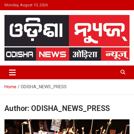
Skip
Monday, August 10, 2026
to
content
24×7 Live
ODISHA NEWS
Home
ODISHA_NEWS_PRESS
Author:
ODISHA_NEWS_PRESS