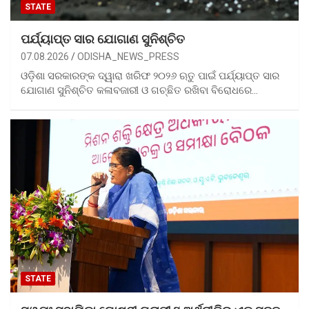
STATE
ପର୍ଯ୍ୟାପ୍ତ ସାର ଯୋଗାଣ ସୁନିଶ୍ଚିତ
07.08.2026
ODISHA_NEWS_PRESS
ଓଡ଼ିଶା ସରକାରଙ୍କ ଦ୍ୱାରା ଖରିଫ ୨୦୨୬ ଋତୁ ପାଇଁ ପର୍ଯ୍ୟାପ୍ତ ସାର
ଯୋଗାଣ ସୁନିଶ୍ଚିତ କଳାବଜାରୀ ଓ ଗଚ୍ଛିତ ରଖିବା ବିରୋଧରେ…
STATE