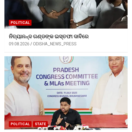
POLITICAL
ନିତ୍ୟାନନ୍ଦ ଗଣ୍ଡଙ୍କ ଇସ୍ତଫା ଦାବିରେ
09.08.2026
ODISHA_NEWS_PRESS
POLITICAL
STATE