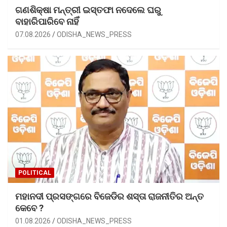
ଗଣଶିକ୍ଷା ମନ୍ତ୍ରୀ ଇସ୍ତଫା ନଦେଲେ ଘରୁ
ବାହାରିପାରିବେ ନାହିଁ
07.08.2026
ODISHA_NEWS_PRESS
POLITICAL
ମହାନଦୀ ପ୍ରସଙ୍ଗରେ ବିଜେଡିର ଶସ୍ତା ରାଜନୀତିର ଅନ୍ତ
କେବେ ?
01.08.2026
ODISHA_NEWS_PRESS