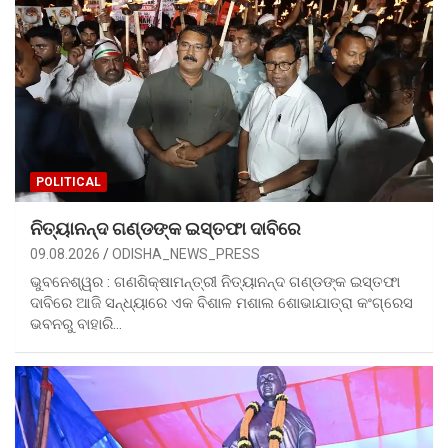
POLITICAL
ନିତ୍ୟାନନ୍ଦ ଗଣ୍ଡଙ୍କ ଇସ୍ତଫା ଦାବିରେ
09.08.2026
ODISHA_NEWS_PRESS
ଭୁବନେଶ୍ୱର : ଗଣଶିକ୍ଷାମନ୍ତ୍ରୀ ନିତ୍ୟାନନ୍ଦ ଗଣ୍ଡଙ୍କ ଇସ୍ତଫା
ଦାବିରେ ଆଜି ସନ୍ଧ୍ୟାରେ ଏକ ବିଶାଳ ମଶାଲ ଶୋଭାଯାତ୍ରା କଂଗ୍ରେସ
ଭବନରୁ ବାହାରି…