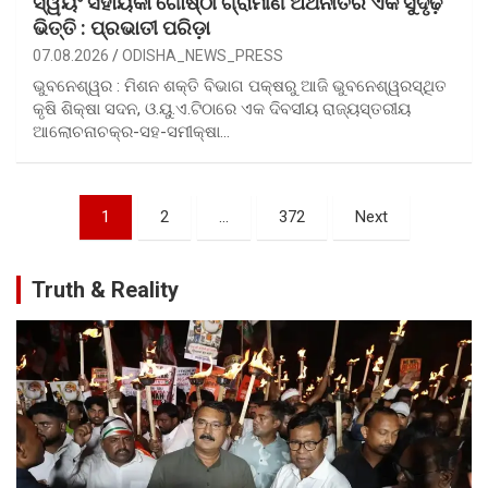
ସ୍ୱୟଂ ସହାୟିକା ଗୋଷ୍ଠୀ ଗ୍ରାମୀଣ ଅର୍ଥନୀତିର ଏକ ସୁଦୃଢ଼
ଭିତ୍ତି : ପ୍ରଭାତୀ ପରିଡ଼ା
07.08.2026
ODISHA_NEWS_PRESS
ଭୁବନେଶ୍ୱର : ମିଶନ ଶକ୍ତି ବିଭାଗ ପକ୍ଷରୁ ଆଜି ଭୁବନେଶ୍ୱରସ୍ଥିତ
କୃଷି ଶିକ୍ଷା ସଦନ, ଓ.ୟୁ.ଏ.ଟିଠାରେ ଏକ ଦିବସୀୟ ରାଜ୍ୟସ୍ତରୀୟ
ଆଲୋଚନାଚକ୍ର-ସହ-ସମୀକ୍ଷା…
Posts
1
2
…
372
Next
pagination
Truth & Reality