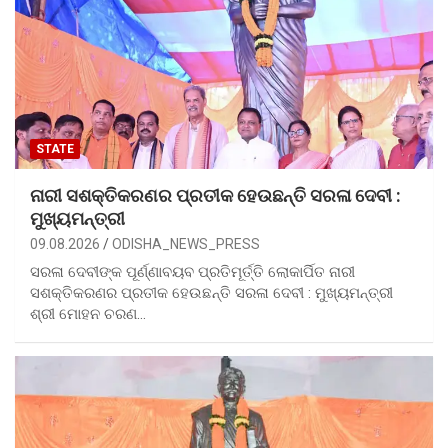
STATE
ନାରୀ ସଶକ୍ତିକରଣର ପ୍ରତୀକ ହେଉଛନ୍ତି ସରଳା ଦେବୀ :
ମୁଖ୍ୟମନ୍ତ୍ରୀ
09.08.2026
ODISHA_NEWS_PRESS
ସରଳା ଦେବୀଙ୍କ ପୂର୍ଣ୍ଣାବୟବ ପ୍ରତିମୂର୍ତ୍ତି ଲୋକାର୍ପିତ ନାରୀ
ସଶକ୍ତିକରଣର ପ୍ରତୀକ ହେଉଛନ୍ତି ସରଳା ଦେବୀ : ମୁଖ୍ୟମନ୍ତ୍ରୀ
ଶ୍ରୀ ମୋହନ ଚରଣ…