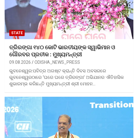
STATE
ତ୍ରିରଙ୍ଗା ୧୪୦ କୋଟି ଭାରତୀୟଙ୍କ ସ୍ୱାଭିମାନ ଓ
ଗୌରବର ପ୍ରତୀକ : ମୁଖ୍ୟମନ୍ତ୍ରୀ
09.08.2026
ODISHA_NEWS_PRESS
ଭୁବନେଶ୍ୱର:ପବିତ୍ର ଅଗଷ୍ଟ କ୍ରାନ୍ତି ଦିବସ ଅବସରରେ
ଭୁବନେଶ୍ୱରଠାରେ ‘ଘରେ ଘରେ ତ୍ରିରଙ୍ଗା’ ଅଭିଯାନର ଐତିହାସିକ
ଶୁଭାରମ୍ଭ କରିଛନ୍ତି ମୁଖ୍ୟମନ୍ତ୍ରୀ ଶ୍ରୀ ମୋହନ…