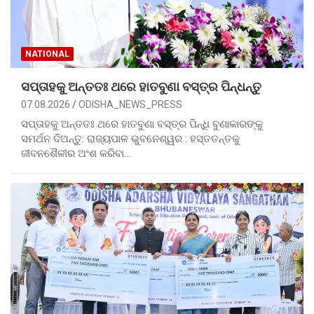
NATIONAL
ସପ୍ତାହକୁ ଅନ୍ତତଃ ଥରେ ହାତବୁଣା ବସ୍ତ୍ର ପିନ୍ଧନ୍ତୁ
07.08.2026
ODISHA_NEWS_PRESS
ସପ୍ତାହକୁ ଅନ୍ତତଃ ଥରେ ହାତବୁଣା ବସ୍ତ୍ର ପିନ୍ଧି ବୁଣାକାରଙ୍କୁ
ସମର୍ଥନ ଦିଅନ୍ତୁ: ରାଜ୍ୟପାଳ ଭୁବନେଶ୍ୱର : ହସ୍ତତନ୍ତକୁ
ଜୀବନଶୈଳୀର ଅଂଶ କରିବା…