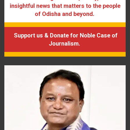
insightful news that matters to the people
of Odisha and beyond.
Support us & Donate for Noble Case of
Journalism.