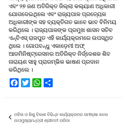
ଏବଂ ୨୭ ଜଣ ଅତିରିକ୍ତ ଜିଲ୍ଲା କଲ୍ୟାଣ ଅଧିକାରୀ
ଯୋଗଦେଇଥିଲେ ଏବଂ ରାଜ୍ୟପାଳ ପ୍ରତ୍ୟେକ
ଅଧିକାରୀଙ୍କ ସହ ବ୍ୟକ୍ତିଗତ ଭାବେ ଭାବ ବିନିମୟ
କରିଥିଲେ । ରାଜ୍ୟପାଳଙ୍କ ପ୍ରମୁଖ ଶାସନ ସଚିବ
ଏନ୍‌ବିଏସ୍ ରାଜପୁତ ଏହି କାର୍ଯ୍ୟକ୍ରମରେ ଉପସ୍ଥିତ
ଥିଲେ । ଗୋପବନ୍ଧୁ ଏକାଡ଼େମୀ ଅଫ୍
ଆଡମିନିଷ୍ଟ୍ରେସନର ଅତିରିକ୍ତ ନିର୍ଦ୍ଦେଶକ ଶିବ
ନାରାୟଣ ସାହୁ ପ୍ରାରମ୍ଭିକ ଭାଷଣ ପ୍ରଦାନ
କରିଥିଲେ ।
F
T
W
S
a
wi
h
h
ce
tt
at
ar
b
er
s
e
Post
ମହିଳା ଓ ଶିଶୁ ବିକାଶ ବିଭିନ୍ନ କାର୍ଯ୍ୟକ୍ରମର ସମୀକ୍ଷା କଲେ
o
A
navigation
ଉପମୁଖ୍ୟମନ୍ତ୍ରୀ ଶ୍ରୀମତୀ ପରିଡା