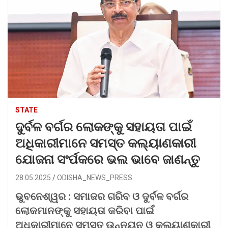
STATE
ଦୁର୍ବଳ ବର୍ଗର ଲୋକଙ୍କୁ ସହାୟତା ପାଇଁ
ଅଧିକାରୀମାନେ ସମସ୍ତ କଲ୍ୟାଣକାରୀ
ଯୋଜନା ସଂର୍ପକରେ ଭଲ ଭାବେ ଜାଣନ୍ତୁ
28.05.2025
ODISHA_NEWS_PRESS
ଭୁବନେଶ୍ୱର : ସମାଜର ଗରିବ ଓ ଦୁର୍ବଳ ବର୍ଗର
ଲୋକମାନଙ୍କୁ ସହାୟତା କରିବା ପାଇଁ
ଅଧିକାରୀମାନେ ସମସ୍ତ ଉନ୍ନୟନ ଓ କଲ୍ୟାଣକାରୀ