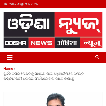
Skip
Thursday, August 6, 2026
to
content
24×7 Live
ODISHA NEWS
Home
ଦୁର୍ବଳ ବର୍ଗର ଲୋକଙ୍କୁ ସହାୟତା ପାଇଁ ଅଧିକାରୀମାନେ ସମସ୍ତ
କଲ୍ୟାଣକାରୀ ଯୋଜନା ସଂର୍ପକରେ ଭଲ ଭାବେ ଜାଣନ୍ତୁ