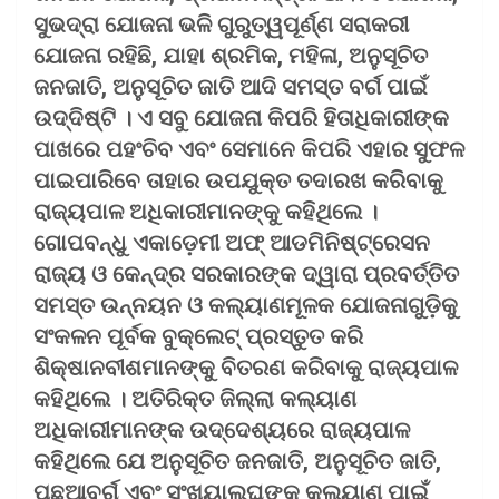
ସୁଭଦ୍ରା ଯୋଜନା ଭଳି ଗୁରୁତ୍ୱପୂର୍ଣ୍ଣ ସରାକରୀ
ଯୋଜନା ରହିଛି, ଯାହା ଶ୍ରମିକ, ମହିଳା, ଅନୁସୂଚିତ
ଜନଜାତି, ଅନୁସୂଚିତ ଜାତି ଆଦି ସମସ୍ତ ବର୍ଗ ପାଇଁ
ଉଦ୍ଦିଷ୍ଟି । ଏ ସବୁ ଯୋଜନା କିପରି ହିତାଧିକାରୀଙ୍କ
ପାଖରେ ପହଂଚିବ ଏବଂ ସେମାନେ କିପରି ଏହାର ସୁଫଳ
ପାଇପାରିବେ ତାହାର ଉପଯୁକ୍ତ ତଦାରଖ କରିବାକୁ
ରାଜ୍ୟପାଳ ଅଧିକାରୀମାନଙ୍କୁ କହିଥିଲେ ।
ଗୋପବନ୍ଧୁ ଏକାଡ଼େମୀ ଅଫ୍ ଆଡମିନିଷ୍ଟ୍ରେସନ
ରାଜ୍ୟ ଓ କେନ୍ଦ୍ର ସରକାରଙ୍କ ଦ୍ୱାରା ପ୍ରବର୍ତ୍ତିତ
ସମସ୍ତ ଉନ୍ନୟନ ଓ କଲ୍ୟାଣମୂଳକ ଯୋଜନାଗୁଡ଼ିକୁ
ସଂକଳନ ପୂର୍ବକ ବୁକ୍‌ଲେଟ୍ ପ୍ରସ୍ତୁତ କରି
ଶିକ୍ଷାନବୀଶମାନଙ୍କୁ ବିତରଣ କରିବାକୁ ରାଜ୍ୟପାଳ
କହିଥିଲେ । ଅତିରିକ୍ତ ଜିଲ୍ଲା କଲ୍ୟାଣ
ଅଧିକାରୀମାନଙ୍କ ଉଦ୍ଦେଶ୍ୟରେ ରାଜ୍ୟପାଳ
କହିଥିଲେ ଯେ ଅନୁସୂଚିତ ଜନଜାତି, ଅନୁସୂଚିତ ଜାତି,
ପଛୁଆବର୍ଗ ଏବଂ ସଂଖ୍ୟାଲଘୁଙ୍କ କଲ୍ୟାଣ ପାଇଁ