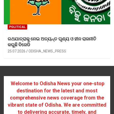
POLITICAL
ରଥଯାତ୍ରାକୁ ନେଇ ଅତ୍ୟନ୍ତ ଘୃଣ୍ୟ ଓ ହୀନ ରାଜନୀତି
କରୁଛି ବିଜେଡି
25.07.2026
ODISHA_NEWS_PRESS
Welcome to Odisha News your one-stop
destination for the latest and most
comprehensive news coverage from the
vibrant state of Odisha. We are committed
to delivering accurate, timely, and