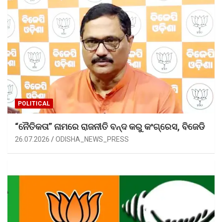
POLITICAL
“ନୈତିକତା” ନାମରେ ରାଜନୀତି ବନ୍ଦ କରୁ କଂଗ୍ରେସ, ବିଜେଡି
26.07.2026
ODISHA_NEWS_PRESS