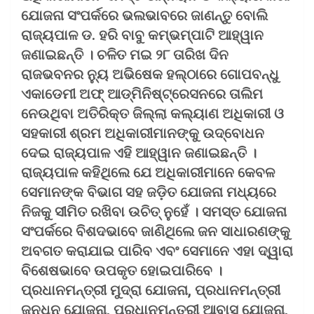
ଯୋଜନା ସଂପର୍କରେ ଭଲଭାବରେ ଜାଣନ୍ତୁ ବୋଲି
ରାଜ୍ୟପାଳ ଡ. ହରି ବାବୁ କମ୍ଭମ୍‌ପାଟି ଆହ୍ୱାନ
ଜଣାଇଛନ୍ତି । ଚଳିତ ମଇ ୨୮ ତାରିଖ ଦିନ
ରାଜଭବନର ନ୍ୟୁ ଅଭିଷେକ ହଲ୍‌ଠାରେ ଗୋପବନ୍ଧୁ
ଏକାଡେମୀ ଅଫ୍ ଆଡ୍‌ମିନିଷ୍ଟ୍ରେସନରେ ତାଲିମ
ନେଉଥିବା ଅତିରିକ୍ତ ଜିଲ୍ଲା କଲ୍ୟାଣ ଅଧିକାରୀ ଓ
ସହକାରୀ ଶ୍ରମ ଅଧିକାରୀମାନଙ୍କୁ ଉଦ୍‌ବୋଧନ
ଦେଇ ରାଜ୍ୟପାଳ ଏହି ଆହ୍ୱାନ ଜଣାଇଛନ୍ତି ।
ରାଜ୍ୟପାଳ କହିଥିଲେ ଯେ ଅଧିକାରୀମାନେ କେବଳ
ସେମାନଙ୍କ ବିଭାଗ ସହ ଜଡ଼ିତ ଯୋଜନା ମଧ୍ୟରେ
ନିଜକୁ ସୀମିତ ରଖିବା ଉଚିତ୍ ନୁହେଁ । ସମସ୍ତ ଯୋଜନା
ସଂପର୍କରେ ବିଶଦଭାବେ ଜାଣିଥିଲେ ଜନ ସାଧାରଣଙ୍କୁ
ଅବଗତ କରାଯାଇ ପାରିବ ଏବଂ ସେମାନେ ଏହା ଦ୍ୱାରା
ବିଶେଷଭାବେ ଉପକୃତ ହୋଇପାରିବେ ।
ପ୍ରଧାନମନ୍ତ୍ରୀ ମୁଦ୍ରା ଯୋଜନା, ପ୍ରଧାନମନ୍ତ୍ରୀ
ଜନଧନ ଯୋଜନା, ପ୍ରଧାନମନ୍ତ୍ରୀ ଆବାସ ଯୋଜନା,