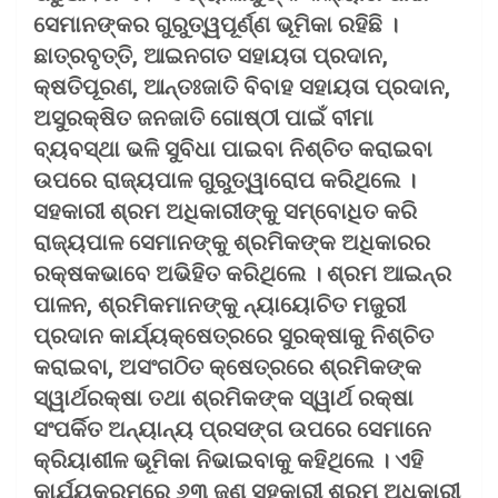
ସେମାନଙ୍କର ଗୁରୁତ୍ୱପୂର୍ଣ୍ଣ ଭୂମିକା ରହିଛି ।
ଛାତ୍ରବୃତ୍ତି, ଆଇନଗତ ସହାୟତା ପ୍ରଦାନ,
କ୍ଷତିପୂରଣ, ଆନ୍ତଃଜାତି ବିବାହ ସହାୟତା ପ୍ରଦାନ,
ଅସୁରକ୍ଷିତ ଜନଜାତି ଗୋଷ୍ଠୀ ପାଇଁ ବୀମା
ବ୍ୟବସ୍ଥା ଭଳି ସୁବିଧା ପାଇବା ନିଶ୍ଚିତ କରାଇବା
ଉପରେ ରାଜ୍ୟପାଳ ଗୁରୁତ୍ୱାରୋପ କରିଥିଲେ ।
ସହକାରୀ ଶ୍ରମ ଅଧିକାରୀଙ୍କୁ ସମ୍ବୋଧିତ କରି
ରାଜ୍ୟପାଳ ସେମାନଙ୍କୁ ଶ୍ରମିକଙ୍କ ଅଧିକାରର
ରକ୍ଷକଭାବେ ଅଭିହିତ କରିଥିଲେ । ଶ୍ରମ ଆଇନ୍‌ର
ପାଳନ, ଶ୍ରମିକମାନଙ୍କୁ ନ୍ୟାୟୋଚିତ ମଜୁରୀ
ପ୍ରଦାନ କାର୍ଯ୍ୟକ୍ଷେତ୍ରରେ ସୁରକ୍ଷାକୁ ନିଶ୍ଚିତ
କରାଇବା, ଅସଂଗଠିତ କ୍ଷେତ୍ରରେ ଶ୍ରମିକଙ୍କ
ସ୍ୱାର୍ଥରକ୍ଷା ତଥା ଶ୍ରମିକଙ୍କ ସ୍ୱାର୍ଥ ରକ୍ଷା
ସଂପର୍କିତ ଅନ୍ୟାନ୍ୟ ପ୍ରସଙ୍ଗ ଉପରେ ସେମାନେ
କ୍ରିୟାଶୀଳ ଭୂମିକା ନିଭାଇବାକୁ କହିଥିଲେ । ଏହି
କାର୍ଯ୍ୟକ୍ରମରେ ୬୩ ଜଣ ସହକାରୀ ଶ୍ରମ ଅଧିକାରୀ