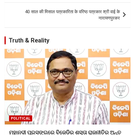
o
p
k
p
40 साल की मिसाल पत्रकारिता के वरिष्ठ पत्रकार श्री वाई के
नारायणपुरकर
Truth & Reality
POLITICAL
ମହାନଦୀ ପ୍ରସଙ୍ଗରେ ବିଜେଡିର ଶସ୍ତା ରାଜନୀତିର ଅନ୍ତ