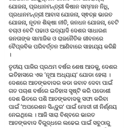
ଯୋଜନା, ପ୍ରଧାନମନ୍ତ୍ରୀ କିଷାନ ସମ୍ମାନ ନିଧି,
ପ୍ରଧାନମନ୍ତ୍ରୀ ଆବାସ ଯୋଜନା, ସ୍ଵଚ୍ଛ ଭାରତ
ଯୋଜନା, ନୂତନ ଶିକ୍ଷା ନୀତି, ଜନଧନ ଯୋଜନା, ବେଟି
ବଚାଓ ବେଟି ପଢାଓ ଇତ୍ୟାଦି ଦେଶର ସାଧାରଣ
ଜନତାଙ୍କ ସାମାଜିକ ଓ ରାଜନୈତିକ ଜୀବନରେ
ବୈପ୍ଳବିକ ପରିବର୍ତ୍ତନ ଆଣିବାରେ ସାହାଯ୍ୟ କରିଛି
।
ତୃତୀୟ ପାଳିର ପ୍ରଥମ ବର୍ଷର ଶେଷ ଆଡକୁ, ଦେଶର
ଇତିହାସରେ ଏକ ‘ନୂଆ ଅଧ୍ୟାୟ’ ଯୋଡା ହେଲା ।
ଦେଶରେ ଆତଙ୍କବାଦର କଡା ଜବାବ ଦେବା ପାଇଁ
ଗତ ପଚାଶ ବର୍ଷରେ ଇତିହାସ ସୃଷ୍ଟି କରି ପଡୋଶୀ
ଦେଶ ଭିତରେ ପଶି ଆତଙ୍କବାଦକୁ ସଫା କରିବା
ପାଇଁ ‘ଅପରେଶନ ସିନ୍ଦୁର’ ପାଇଁ ମୋଦୀ ଜୀ ନିର୍ଣ୍ଣୟ
ନେଇଥିଲେ । ଆଜି ସାରା ବିଶ୍ବରେ ଭାରତ
ଆତଙ୍କବାଦ ବିରୁଦ୍ଧରେ ଲଢେଇ ପାଇଁ ସବୁଠାରୁ