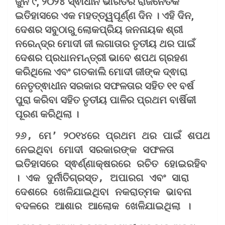
ଜୁନ ୯, ୨୦୨୪ ସ୍ଵାଧୀନ ଭାରତର ରାଜନୈତିକ
ଇତିହାସରେ ଏକ ମହତ୍ତ୍ୱପୂର୍ଣ୍ଣ ଦିନ । ଏହି ଦିନ,
ଦେଶର ସବୁଠାରୁ ଲୋକପ୍ରିୟ ଜନନାୟକ ଶ୍ରୀ
ନରେନ୍ଦ୍ର ମୋଦୀ ଜୀ ଲଗାତାର ତୃତୀୟ ଥର ପାଇଁ
ଦେଶର ପ୍ରଧାନମନ୍ତ୍ରୀ ଭାବେ ଶପଥ ଗ୍ରହଣ
କରିଥିଲେ ଏବଂ ଗତକାଲି ମୋଦୀ ଜୀଙ୍କ ଦ୍ଵାରା
ନେତୃତ୍ଵାଧୀନ ସରକାର ସଫଳତାର ସହିତ ୧୧ ବର୍ଷ
ପୁରା କରିବା ସହିତ ତୃତୀୟ ପାଳିର ପ୍ରଥମ ବାର୍ଷିକୀ
ପୂରଣ କରିଥିଲା ।
୨୬, ମେ’ ୨୦୧୪ରେ ପ୍ରଥମ ଥର ପାଇଁ ଶପଥ 
ନେଇଥିବା ମୋଦୀ ସରକାରଙ୍କ ସଫଳତା 
ଇତିହାସରେ ସ୍ଵର୍ଣ୍ଣାକ୍ଷରରେ ରଚିତ ହୋଇରହିବ 
। ଏକ ଦୁର୍ନୀତିଗ୍ରସ୍ତ, ଅପାରଗ ଏବଂ ସାରା 
ଦେଶରେ ଖେଳିଯାଇଥିବା ନକରାତ୍ମକ ଭାବନା 
ବଦଳରେ ଆଶାର ଆଲୋକ ଖେଳିଯାଇଥିଲା । 