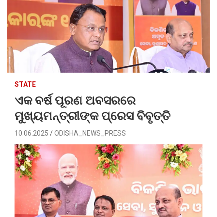
STATE
ଏକ ବର୍ଷ ପୂରଣ ଅବସରରେ
ମୁଖ୍ୟମନ୍ତ୍ରୀଙ୍କ ପ୍ରେସ ବିବୃତ୍ତି
10.06.2025
ODISHA_NEWS_PRESS