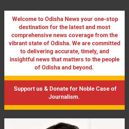
Welcome to Odisha News your one-stop
destination for the latest and most
comprehensive news coverage from the
vibrant state of Odisha. We are committed
to delivering accurate, timely, and
insightful news that matters to the people
of Odisha and beyond.
Support us & Donate for Noble Case of
Journalism.