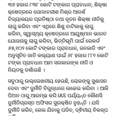
୩୭ ହଜାର ୮୩୮ କୋଟି ଟଙ୍କାର ପ୍ରାବଧାନ, ଶିକ୍ଷା
କ୍ଷେତ୍ରରେ ଗୋଦାବରୀଶ ମିଶ୍ର ଆଦର୍ଶ
ବିଦ୍ୟାଳୟର ପ୍ରତିଷ୍ଠା ତଥା ନୂତନ ଶିକ୍ଷା ନୀତିକୁ
ଲାଗୁ କରିବା ଏବଂ ଏଥିରେ ଶିଶୁ ବାଟିକାକୁ ଲାଗୁ
କରିବା, ସ୍ୱାସ୍ଥ୍ୟ କ୍ଷେତ୍ରରେ ଆୟୁଷ୍ମାନ ଭାରତ
ଯୋଜନାକୁ ଲାଗୁ କରିବା, ଭିତ୍ତିଭୂମି ପାଇଁ ରେକର୍ଡ
୬୫,୧୦୨ କୋଟି ଟଙ୍କାର ପ୍ରାବଧାନ, ଜନଜାତି ଏବଂ
ଅନୁସୂଚିତ ଜାତି କଲ୍ୟାଣ ପାଇଁ ୬୮ ହଜାର ୮୮୧ କୋଟି
ଟଙ୍କା ପ୍ରାବଧାନ ଆମ ସରକାରଙ୍କ ନୀତି ଓ
ନିୟତକୁ ଦର୍ଶାଉଛି ।
ସବୁଠାରୁ ଉଲ୍ଲେଖନୀୟ ହେଉଛି, ଲୋକଙ୍କୁ ସୁଶାସନ
ଦେବା ଏବଂ ଦୁର୍ନୀତି ବିରୁଦ୍ଧରେ ଲଢେଇ କରିବା । ଆଜି
ପିଅନ ଠାରୁ ଆରମ୍ଭ କରି IAS ପର୍ଯ୍ୟନ୍ତ କୌଣସି
ଦୁର୍ନୀତିଗ୍ରସ୍ତ ଅଫିସର ସୁରକ୍ଷିତ ନୁହନ୍ତି । ଯଦି
ଦୁର୍ନୀତି କରିବ, ଜେଲ ଯିବାକୁ ପଡିବ, ଦ୍ଵିତୀୟ ବିକଳ୍ପ