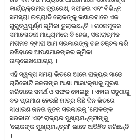
କାର୍ଯ୍ୟକ୍ରମର ରୂପରେଖ, ସଫଳତା ଏବଂ ବିଭିନ୍ନ
ସମସ୍ୟା ଇତ୍ୟାଦି ଲୋକଙ୍କୁ ଜଣାଇବାରେ ଏକ
ଗୁରୁତ୍ୱପୂର୍ଣ୍ଣ ଭୂମିକା ତୁଲାଇଛନ୍ତି । ଗଠନମୂଳକ
ସମାଲୋଚନା ମାଧ୍ୟମରେ ବି ହେଉ, ସକାରାତ୍ମକ
ମତାମତ ଦ୍ଵାରା ଆମ ସରକାରଙ୍କୁ ଚଳ ଚଞ୍ଚଳ କରି
ରଖିବାରେ ଆପଣମାନଙ୍କର ଭୂମିକା
ଉଲ୍ଲେଖଯୋଗ୍ୟ ।
ଏହି ସ୍ୱଳ୍ପ ସମୟ ଭିତରେ ଆମେ ରାଜ୍ୟର ସାଢେ
ଚାରିକୋଟି ଜନତାଙ୍କ ଆଶା ଆକାଂକ୍ଷାକୁ ପୂରଣ
କରିବାରେ ସମର୍ଥ ଓ ସଫଳ ହୋଇଛୁ । ଏହାର ସବୁଠାରୁ
ବଡ ପ୍ରମାଣ ହେଉଛି ମାତ୍ର କିଛି ଦିନ ଭିତରେ
ସାଧାରଣ ଜନତା ନୂତନ ସରକାରକୁ ‘ଲୋକଙ୍କ
ସରକାର’ ଏବଂ ରାଜ୍ୟର ମୁଖ୍ୟମନ୍ତ୍ରୀଙ୍କୁ
‘ଲୋକଙ୍କ ମୁଖ୍ୟମନ୍ତ୍ରୀ’ ଭାବେ ଅଭିହିତ କରିଛନ୍ତି
।