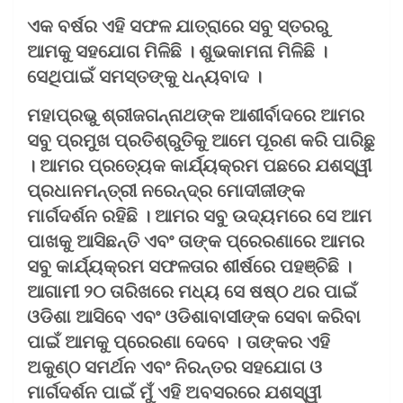
ଏକ ବର୍ଷର ଏହି ସଫଳ ଯାତ୍ରାରେ ସବୁ ସ୍ତରରୁ
ଆମକୁ ସହଯୋଗ ମିଳିଛି । ଶୁଭକାମନା ମିଳିଛି ।
ସେଥିପାଇଁ ସମସ୍ତଙ୍କୁ ଧନ୍ୟବାଦ ।
ମହାପ୍ରଭୁ ଶ୍ରୀଜଗନ୍ନାଥଙ୍କ ଆଶୀର୍ବାଦରେ ଆମର
ସବୁ ପ୍ରମୁଖ ପ୍ରତିଶ୍ରୁତିକୁ ଆମେ ପୂରଣ କରି ପାରିଛୁ
। ଆମର ପ୍ରତ୍ୟେକ କାର୍ଯ୍ୟକ୍ରମ ପଛରେ ଯଶସ୍ୱୀ
ପ୍ରଧାନମନ୍ତ୍ରୀ ନରେନ୍ଦ୍ର ମୋଦୀଜୀଙ୍କ
ମାର୍ଗଦର୍ଶନ ରହିଛି । ଆମର ସବୁ ଉଦ୍ୟମରେ ସେ ଆମ
ପାଖକୁ ଆସିଛନ୍ତି ଏବଂ ତାଙ୍କ ପ୍ରେରଣାରେ ଆମର
ସବୁ କାର୍ଯ୍ୟକ୍ରମ ସଫଳତାର ଶୀର୍ଷରେ ପହଞ୍ଚିଛି ।
ଆଗାମୀ ୨୦ ତାରିଖରେ ମଧ୍ୟ ସେ ଷଷ୍ଠ ଥର ପାଇଁ
ଓଡିଶା ଆସିବେ ଏବଂ ଓଡିଶାବାସୀଙ୍କ ସେବା କରିବା
ପାଇଁ ଆମକୁ ପ୍ରେରଣା ଦେବେ । ତାଙ୍କର ଏହି
ଅକୁଣ୍ଠ ସମର୍ଥନ ଏବଂ ନିରନ୍ତର ସହଯୋଗ ଓ
ମାର୍ଗଦର୍ଶନ ପାଇଁ ମୁଁ ଏହି ଅବସରରେ ଯଶସ୍ୱୀ