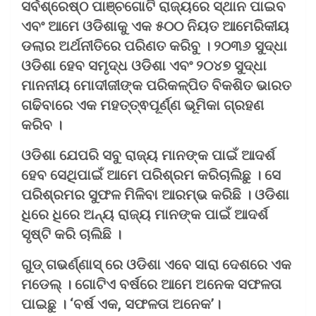
ସର୍ବଶ୍ରେଷ୍ଠ ପାଞ୍ଚଗୋଟି ରାଜ୍ୟରେ ସ୍ଥାନ ପାଇବ
ଏବଂ ଆମେ ଓଡିଶାକୁ ଏକ ୫୦୦ ନିୟତ ଆମେରିକୀୟ
ଡଲାର ଅର୍ଥନୀତିରେ ପରିଣତ କରିବୁ । ୨୦୩୬ ସୁଦ୍ଧା
ଓଡିଶା ହେବ ସମୃଦ୍ଧ ଓଡିଶା ଏବଂ ୨୦୪୭ ସୁଦ୍ଧା
ମାନନୀୟ ମୋଦୀଜୀଙ୍କ ପରିକଳ୍ପିତ ବିକଶିତ ଭାରତ
ଗଢିବାରେ ଏକ ମହତ୍ତ୍ଵପୂର୍ଣ୍ଣ ଭୂମିକା ଗ୍ରହଣ
କରିବ ।
ଓଡିଶା ଯେପରି ସବୁ ରାଜ୍ୟ ମାନଙ୍କ ପାଇଁ ଆଦର୍ଶ
ହେବ ସେଥିପାଇଁ ଆମେ ପରିଶ୍ରମ କରିଚାଲିଛୁ । ସେ
ପରିଶ୍ରମର ସୁଫଳ ମିଳିବା ଆରମ୍ଭ କରିଛି । ଓଡିଶା
ଧିରେ ଧିରେ ଅନ୍ୟ ରାଜ୍ୟ ମାନଙ୍କ ପାଇଁ ଆଦର୍ଶ
ସୃଷ୍ଟି କରି ଚାଲିଛି ।
ଗୁଡ୍ ଗଭର୍ଣ୍ଣାସ୍ ରେ ଓଡିଶା ଏବେ ସାରା ଦେଶରେ ଏକ
ମଡେଲ୍ । ଗୋଟିଏ ବର୍ଷରେ ଆମେ ଅନେକ ସଫଳତା
ପାଇଛୁ । ‘ବର୍ଷ ଏକ, ସଫଳତା ଅନେକ’।