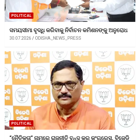
POLITICAL
ସମୟସୀମା ବୃଦ୍ଧି କରିବାକୁ ନିର୍ବାଚନ କମିଶନଙ୍କୁ ଅନୁରୋଧ
30.07.2026
ODISHA_NEWS_PRESS
POLITICAL
“ନୈତିକତା” ନାମରେ ରାଜନୀତି ବନ୍ଦ କରୁ କଂଗ୍ରେସ, ବିଜେଡି