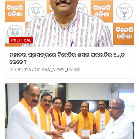
POLITICAL
ମହାନଦୀ ପ୍ରସଙ୍ଗରେ ବିଜେଡିର ଶସ୍ତା ରାଜନୀତିର ଅନ୍ତ
କେବେ ?
01.08.2026
ODISHA_NEWS_PRESS