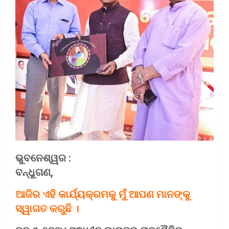
ଭୁବନେଶ୍ୱର :
ବନ୍ଧୁଗଣ,
ଆଜିର ଏହି କାର୍ଯ୍ୟକ୍ରମକୁ ମୁଁ ଆପଣ ମାନଙ୍କୁ
ସ୍ୱାଗତ କରୁଛି ।