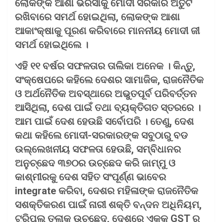
ଲୋକଙ୍କ ଆଶା ଭରସାକୁ ମୋଦୀ ସରକାର ଅତୁଟ
ରଖିବାରେ ସମର୍ଥ ହୋଇଥିଲା, ଲୋକଙ୍କ ଆଶା
ଆକାଂକ୍ଷାକୁ ପୂରଣ କରିବାରେ ମାନନୀୟ ମୋଦୀ ଜୀ
ସମର୍ଥ ହୋଇଥିଲେ ।
ଏହି ୧୧ ବର୍ଷର ସଫଳତାର ତାଲିକା ଅନେକ । କିନ୍ତୁ,
ସଂକ୍ଷେପରେ କହିଲେ ଦେଶର ସାମାଜିକ, ରାଜନୈତିକ
ଓ ଅର୍ଥନୈତିକ ଅବସ୍ଥାରେ ଅଭୁତପୂର୍ବ ପରିବର୍ତ୍ତନ
ଆସିଥିଲା, ଦେଶ ପାଇଁ ତଥା ବ୍ୟକ୍ତିଗତ ସ୍ତରରେ ।
ଆମ ପାଇଁ ଦେଶ ହେଉଛି ସର୍ବୋପରି । ତେଣୁ, ଦେଶ
କଥା କହିଲେ ମୋଦୀ-ସରକାରଙ୍କ ସବୁଠାରୁ ବଡ
ଉଲ୍ଲେଖନୀୟ ସଫଳତା ହେଉଛି, ସମ୍ବିଧାନର
ଅନୁଚ୍ଛେଦ ୩୭୦ର ଉଚ୍ଛେଦ କରି ଜାମ୍ମୁ ଓ
କାଶ୍ମୀରକୁ ଦେଶ ସହିତ ସଂପୂର୍ଣ୍ଣ ଭାବେର
integrate କରିବା, ଦେଶର ମହିଳାଙ୍କ ରାଜନୈତିକ
ସଶକ୍ତିକରଣ ପାଇଁ ନାରୀ ଶକ୍ତି ବନ୍ଦନ ଅଧିନିୟମ,
ଟ୍ରିପଲ ତଲାକ ଉଚ୍ଛେଦ, ଦେଶରେ ଏକକ GST ର