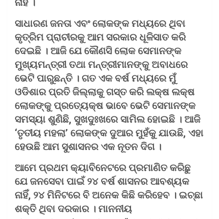
ନାହିଁ ।
ସାଧାରଣ ଜନତା ଏବଂ ଲୋକଙ୍କ ମଧ୍ୟରେ ଥିବା
କୃତ୍ରିମ ପ୍ରାଚୀରକୁ ଆମ ସରକାର ଧୂଳିସାତ କରି
ଦେଇଛି । ଆଜି ଯେ କୌଣସି ଲୋକ ସେମାନଙ୍କ
ମୁଖ୍ୟମନ୍ତ୍ରୀ ତଥା ମନ୍ତ୍ରୀମାନଙ୍କୁ ଅବାଧରେ
ଭେଟି ପାରୁଛନ୍ତି । ଗତ ଏକ ବର୍ଷ ମଧ୍ୟରେ ମୁଁ
ଓଡିଶାର ପ୍ରତି ଜିଲ୍ଲାକୁ ଗସ୍ତ କରି ଲକ୍ଷ ଲକ୍ଷ
ଲୋକଙ୍କୁ ପ୍ରତ୍ୟେକ୍ଷ ଭାବେ ଭେଟି ସେମାନଙ୍କ
ସମସ୍ୟା ଶୁଣିଛି, ସୁଖଦୁଃଖରେ ସାମିଲ ହୋଇଛି । ଆଜି
‘ତୃତୀୟ ମହଲା’ ଲୋକଙ୍କ ଦୁଆର ମୁହଁକୁ ଯାଉଛି, ଏହା
ହେଉଛି ଆମ ସୁଶାସନର ଏକ ନୂତନ ଦିଗ ।
ଆମେ ପ୍ରଥମ କ୍ୟାବିନେଟରେ ପ୍ରମାଣିତ କରିଛୁ
ଯେ ଜନସେବା ପାଇଁ ୨୪ ବର୍ଷ ଶାସନର ଆବଶ୍ୟକ
ନାହିଁ, ୨୪ ମିନିଟରେ ବି ଅନେକ କିଛି କରିହେବ । ଇଚ୍ଛା
ଶକ୍ତି ଥିବା ଦରକାର । ମାନନୀୟ