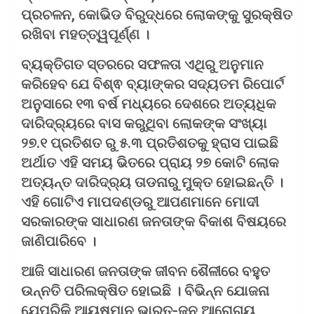
ପ୍ରଚଳନ, କୋଭିଡ ବିରୁଦ୍ଧରେ ଲୋକଙ୍କୁ ସୁରକ୍ଷିତ
ରଖିବା ମହତ୍ତ୍ୱପୂର୍ଣ୍ଣ ।
ବ୍ୟକ୍ତିଗତ ସ୍ତରରେ ସଫଳତା ଏଥିରୁ ଅନୁମାନ
କରିହେବ ଯେ ବିଶ୍ଵ ବ୍ୟାଙ୍କର ସଦ୍ୟତମ ରିପୋର୍ଟ
ଅନୁସାରେ ୧୩ ବର୍ଷ ମଧ୍ୟରେ ଦେଶରେ ଅତ୍ୟଧିକ
ଦାରିଦ୍ର୍ୟରେ ବାସ କରୁଥିବା ଲୋକଙ୍କ ସଂଖ୍ୟା
୨୭.୧ ପ୍ରତିଶତ ରୁ ୫.୩ ପ୍ରତିଶତକୁ ହ୍ରାସ ପାଇଛି
ଅର୍ଥାତ ଏହି ସମୟ ଭିତରେ ପ୍ରାୟ ୨୭ କୋଟି ଲୋକ
ଅତ୍ୟନ୍ତ ଦାରିଦ୍ର୍ୟ ତାଡନାରୁ ମୁକ୍ତ ହୋଇଛନ୍ତି ।
ଏହି ଗୋଟିଏ ମାପଦଣ୍ଡରୁ ଆପଣମାନେ ମୋଦୀ
ସରକାରଙ୍କ ସାଧାରଣ ଜନତାଙ୍କ ବିକାଶ ବିଷୟରେ
ଜାଣିପାରିବେ ।
ଆଜି ସାଧାରଣ ଜନତାଙ୍କ ଜୀବନ ଶୈଳୀରେ ବହୁତ
ଉନ୍ନତି ପରିଲକ୍ଷିତ ହୋଇଛି । ବିଭିନ୍ନ ଯୋଜନା
ଯେପରିକି ଆୟୁଷ୍ମାନ ଭାରତ-ଜନ ଆରୋଗ୍ୟ