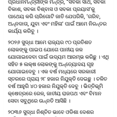
ପ୍ରଧାନମନ୍ତ୍ରୀଙ୍କ ମନ୍ତ୍ର, “ସବକା ସାଥ, ସବକା
ବିକାଶ, ସବକା ବିଶ୍ବାସ ଓ ସବକା ପ୍ରୟାସ’କୁ
ପାଥେୟ କରି ଚାରିଗୋଟି ଜାତି ଯେପରିକି, ‘ଗରିବ,
ଅନ୍ନଦାତା, ଯୁବା ଏବଂ ମହିଳା’ ପାଇଁ ଆମେ ନିରନ୍ତର
କାର୍ଯ୍ୟ କରିବୁ ।
୨୦୨୬ ସୁଦ୍ଧା ଆମେ ରାଜ୍ୟର ୯୦ ପ୍ରତିଶତ
ଲୋକଙ୍କୁ ପାଇପ ଯୋଗେ ପାନୀୟ ଜଳ
ଯୋଗାଇଦେବା ପାଇଁ ଉଦ୍ୟମ ଆରମ୍ଭ କରିଛୁ । ଏଥି
ସହିତ ୫ ଲକ୍ଷ ଲୋକଙ୍କୁ ଅନ୍ତ୍ୟୋଦୟ ଗୃହ
ଯୋଗାଇଦେବୁ । ଏକ ବର୍ଷ ମଧ୍ୟରେ ସରକାରୀ
ସ୍ତରରେ ପ୍ରାୟ ୨୮ ହଜାର ନିଯୁକ୍ତି ଦେଇଛୁ । ଚଳିତ
ବର୍ଷ ଆହୁରି ୪୦ ହଜାର ନିଯୁକ୍ତି ଦେବୁ । ଭିତ୍ତିଭୂମି
କ୍ଷେତ୍ରରେ ରେଳ, ଜାତୀୟ ରାଜପଥ ଏବଂ ବିମାନ
ସେବା ସବୁଥିରେ ଉନ୍ନତି ଆସିଛି ।
୨୦୩୬ ସୁଦ୍ଧା ନିଶ୍ଚିତ ଭାବେ ଓଡିଶା ଦେଶର