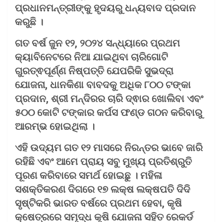
ପ୍ରଧାନମନ୍ତ୍ରୀଙ୍କୁ ହୃଦୟରୁ ଧନ୍ୟବାଦ ପ୍ରଦାନ
କରୁଛି ।
ଗତ ବର୍ଷ ଜୁନ ୧୨, ୨୦୨୪ ସନ୍ଧ୍ୟାରେ ପ୍ରଥମ
କ୍ୟାବିନେଟରେ ନିଆ ଯାଇଥିବା ଚାରିଗୋଟି
ଗୁରତ୍ଵପୂର୍ଣ୍ଣ ନିଷ୍ପତ୍ତି ଯେପରିକି ସୁଭଦ୍ରା
ଯୋଜନା, ଧାନକିଣା ବାବଦକୁ ଅଧିକ ୮୦୦ ଟଙ୍କା
ପ୍ରଦାନ, ଶ୍ରୀ ମନ୍ଦିରର ଚାରି ଦ୍ଵାର ଖୋଲିବା ଏବଂ
୫୦୦ କୋଟି ଟଙ୍କାର କର୍ପସ ଫଣ୍ଡ ଗଠନ କରିବାରୁ
ଆରମ୍ଭ ହୋଇଥିଲା ।
ଏହି ଉଦ୍ୟମ ଗତ ୧୨ ମାସରେ ନିରନ୍ତର ଭାବେ ଜାରି
ରହିଛି ଏବଂ ଆମେ ପ୍ରାୟ ସବୁ ମୁଖ୍ୟ ପ୍ରତିଶ୍ରୁତି
ପୂରଣ କରିବାରେ ସମର୍ଥ ହୋଇଛୁ । ମହିଳା
ସଶକ୍ତିକରଣ ଦିଗରେ ୧୭ ଲକ୍ଷ ଲକ୍ଷପତି ଦିଦି
ସୃଷ୍ଟିକରି ଭାରତ ବର୍ଷରେ ପ୍ରଥମ ହେବା, କୃଷି
କ୍ଷେତ୍ରରେ ସମୃଦ୍ଧ କୃଷି ଯୋଜନା ସହିତ ରେକର୍ଡ