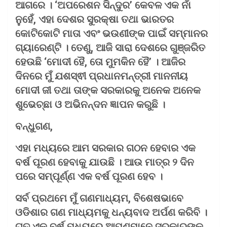
ଆଗରେ । ‘ଅପରେଶନ ସିନ୍ଦୁର’ କେବଳ ଏକ ନାଁ
ନୁହେଁ, ଏହା ଦେଶର ସୁରକ୍ଷା ତଥା ଭାରତର
କୋଟିକୋଟି ମାତା ଏବଂ ଭଉଣୀଙ୍କ ପାଇଁ ସମ୍ମାନର
ଗ୍ୟାରେଣ୍ଟି । ତେଣୁ, ଆଜି ସାରା ଦେଶରେ ଗୁଞ୍ଜରିତ
ହେଉଛି ‘ମୋଦୀ ହୈ, ତୋ ମୁମକିନ ହୈ’ । ଆଜିର
ଦିନରେ ମୁଁ ଯଶସ୍ଵୀ ପ୍ରଧାନମନ୍ତ୍ରୀ ମାନନୀୟ
ମୋଦୀ ଜୀ ତଥା ତାଙ୍କ ସରକାରକୁ ଅନେକ ଅନେକ
ଶୁଭେଚ୍ଛା ଓ ଅଭିନନ୍ଦନ ଜ୍ଞାପନ କରୁଛି ।
ବନ୍ଧୁଗଣ,
ଏହା ମଧ୍ୟରେ ଆମ ସରକାର ଗଠନ ହେବାର ଏକ
ବର୍ଷ ପୂରଣ ହେବାକୁ ଯାଉଛି । ଆଉ ମାତ୍ର ୨ ଦିନ
ପରେ ସମ୍ପୂର୍ଣ୍ଣ ଏକ ବର୍ଷ ପୂରଣ ହେବ ।
ସର୍ବ ପ୍ରଥମେ ମୁଁ ଗଣମାଧ୍ୟମ, ବିଶେଷଭାବେ
ଓଡିଶାର ଗଣ ମାଧ୍ୟମକୁ ଧନ୍ୟବାଦ ଅର୍ପଣ କରିବି ।
ଗତ ଏକ ବର୍ଷ ମଧ୍ୟରେ ଆପଣମାନେ ସରକାରଙ୍କ