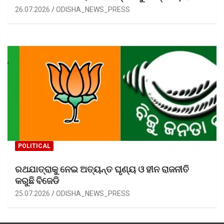
26.07.2026
ODISHA_NEWS_PRESS
POLITICAL
ରଥଯାତ୍ରାକୁ ନେଇ ଅତ୍ୟନ୍ତ ଘୃଣ୍ୟ ଓ ହୀନ ରାଜନୀତି
କରୁଛି ବିଜେଡି
25.07.2026
ODISHA_NEWS_PRESS