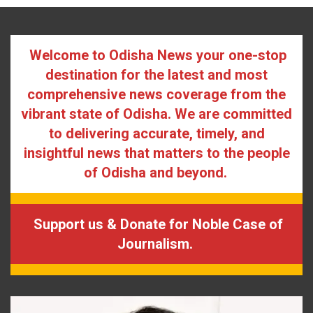
Welcome to Odisha News your one-stop
destination for the latest and most
comprehensive news coverage from the
vibrant state of Odisha. We are committed
to delivering accurate, timely, and
insightful news that matters to the people
of Odisha and beyond.
Support us & Donate for Noble Case of
Journalism.