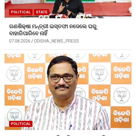
POLITICAL
STATE
ଗଣଶିକ୍ଷା ମନ୍ତ୍ରୀ ଇସ୍ତଫା ନଦେଲେ ଘରୁ
ବାହାରିପାରିବେ ନାହିଁ
07.08.2026
ODISHA_NEWS_PRESS
POLITICAL