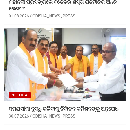
ମହାନଦୀ ପ୍ରସଙ୍ଗରେ ବିଜେଡିର ଶସ୍ତା ରାଜନୀତିର ଅନ୍ତ
କେବେ ?
01.08.2026
ODISHA_NEWS_PRESS
POLITICAL
ସମୟସୀମା ବୃଦ୍ଧି କରିବାକୁ ନିର୍ବାଚନ କମିଶନଙ୍କୁ ଅନୁରୋଧ
30.07.2026
ODISHA_NEWS_PRESS