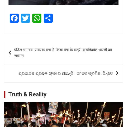
F
T
W
S
a
wi
h
h
ce
tt
at
ar
b
er
s
e
Post
पंडित गंगाराम स्मारक मंच ने किया मंच के मंत्री श्रुतिकांत भारती का
o
A
navigation
सम्मान
o
p
k
p
ପ୍ରଶାସନ ପ୍ରବଳ ଚାପରେ ଅଛନ୍ତି : ସାଂସଦ ପ୍ରଣିତୀ ସିନ୍ଦେ
Truth & Reality