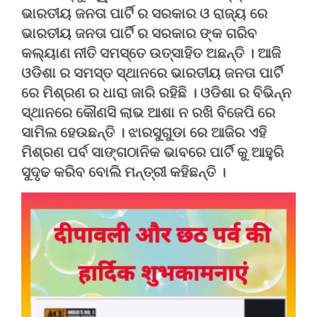
ଭାରତୀୟ ଜନତା ପାର୍ଟି ର ସରକାର ଓ ରାଜ୍ୟ ରେ
ଭାରତୀୟ ଜନତା ପାର୍ଟି ର ସରକାର ଙ୍କ ଗରିବ
କଲ୍ୟାଣ ନୀତି ସମସ୍ତେ ଉତ୍ସାହିତ ଅଛନ୍ତି । ଆଜି
ଓଡିଶା ର ସମସ୍ତ ସ୍ଥାନରେ ଭାରତୀୟ ଜନତା ପାର୍ଟି
ରେ ମିଶ୍ରଣ ର ଧାରା ଜାରି ରହିଛି । ଓଡିଶା ର ବିଭିନ୍ନ
ସ୍ଥାନରେ କୌଣସି ଲାଭ ଆଶା ନ ରଖି ବିଜେପି ରେ
ସାମିଲ ହେଉଛନ୍ତି । ଝାରସୁଗୁଡା ରେ ଆଜିର ଏହି
ମିଶ୍ରଣ ପର୍ବ ସାଙ୍ଗଠାନିକ ଭାବରେ ପାର୍ଟି କୁ ଆହୁରି
ସୁଦୃଢ କରିବ ବୋଲି ମନ୍ତ୍ରୀ କହିଛନ୍ତି ।