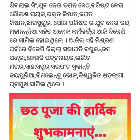
ଶିବଲାଲ ସିଂ,ଯୁବ ନେତା ତପନ ସେଠ,ବରିଷ୍ଟ ନେତା
କୌଳାଶ ନାୟକ,ଭକ୍ତ କିଷାନ,ଜପନ
କିଷାନ,ଝାରସୁଗୁଡା ପୌର ପରିଷଦ ର ଯୁବ ନେତା ଜୟ
ମହାନନ୍ଦିଆ ସହିତ ଅନେକ କର୍ମକର୍ତ୍ତା ଆଜି ବିଜେପି
ରେ ସାମିଲ ହୋଇଥିଲେ । ଆଜିର ଏହି ମିଶ୍ରଣ
ପର୍ବରେ ବିଜେପି ଜିଲ୍ଲା ସଭାପତି ରଘୁନନ୍ଦନ
ପଣ୍ଡା,ନେତାଜି ପଟ୍ଟନାୟକ,ଲଲିତ
ମଗର,ସାହାସପୁର ସରପଂଚ ସୁକାନ୍ତି
ଜୟପୁରିଆ,ବିମଲେନ୍ଦୁ ଭୋଳ,ବିଶ୍ୱଜିତ ଷଡଙ୍ଗୀ
ପ୍ରମୁଖ ସାମିଲ ଥିଲେ ।