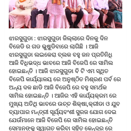
ଝାରସୁଗୁଡା : ଝାରସୁଗୁଡା ଜିଲ୍ଲାରେ ଦିନକୁ ଦିନ
ବିଜେଡି ର ଗଡ ଭୁଷୁଡିବାରେ ଲାଗିଛି । ଆଜି
ଝାରସୁଗୁଡା ଲଇକେରା ବ୍ଲକ ବହୁ ଜନ ପ୍ରତିନିଧି
ଆଜି ବିଧିଭଦ୍ଧ ଭାବରେ ଆଜି ବିଜେପି ରେ ସାମିଲ
ହୋଇଛନ୍ତି । ଆଜି ଝାରସୁଗୁଡା ବି ଟି ଏମ ସ୍ଥିତ
ବିଜେପି କାର୍ଯ୍ୟାଳୟ ରେ ଅନୁଷ୍ଠିତ ମିଶ୍ରଣ ପର୍ବ ରେ
ଅନ୍ୟ ଦଳ ଛାଡି ଆଜି ବିଜେପି ରେ ବହୁ ସମର୍ଥକ
ସାମିଲ ହୋଇଛନ୍ତି । ଆଜିର ଏହି କାର୍ଯ୍ୟକ୍ରମ ରେ
ମୁଖ୍ୟ ଅତିଥି ଭାବରେ ଉଚ୍ଚ ଶିକ୍ଷା,କ୍ରୀଡା ଓ ଯୁବ
ବ୍ୟାପାର ମନ୍ତ୍ରୀ ସୂର୍ଯ୍ୟବଂଶୀ ସୁରଜ ଯୋଗ ଦେଇ
ଯେଉଁମାନେ ଆଜି ବିଜେପି ରେ ସାମିଲ ହୋଇଛନ୍ତି
ସେମାନଙ୍କୁ ସ୍ୱାଗତ କରିବା ସହିତ କେନ୍ଦ୍ର ରେ