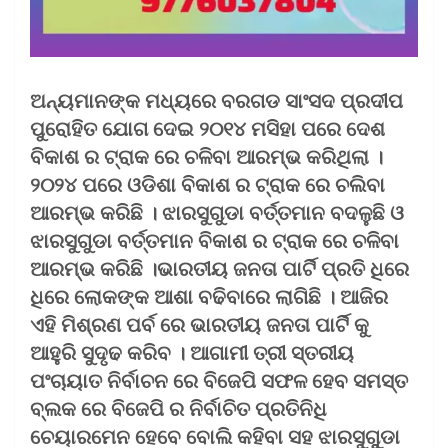
ଅନ୍ୟମାନଙ୍କ ମଧ୍ୟରେ ବରଗଡ ସାଂସଦ ପ୍ରଦୀପ
ପୁରୋହିତ ଯୋଗ ଦେଇ ୨୦୧୪ ମସିହା ପରେ ଦେଶ
ବିକାଶ ର ଟ୍ରାକ ରେ ଚଳିବା ଆରମ୍ଭ କରିଥିଲା ।
୨୦୨୪ ପରେ ଓଡିଶା ବିକାଶ ର ଟ୍ରାକ ରେ ଚଲିବା
ଆରମ୍ଭ କରିଛି । ଝାରସୁଗୁଡା ବର୍ତ୍ତମାନ ବଦଳୁଛି ଓ
ଝାରସୁଗୁଡା ବର୍ତ୍ତମାନ ବିକାଶ ର ଟ୍ରାକ ରେ ଚଳିବା
ଆରମ୍ଭ କରିଛି ।ଭାରତୀୟ ଜନତା ପାର୍ଟି ପ୍ରତି ଧିରେ
ଧିରେ ଲୋକଙ୍କ ଆଶା ବଢିବାରେ ଲାଗିଛି । ଆଜିର
ଏହି ମିଶ୍ରଣ ପର୍ବ ରେ ଭାରତୀୟ ଜନତା ପାର୍ଟି କୁ
ଆହୁରି ସୁଦୃଢ କରିବ । ଆଗାମୀ ତ୍ରୀ ସ୍ତରୀୟ
ପଂଚାୟାତ ନିର୍ବାଚନ ରେ ବିଜେପି ସଫଳ ହେବ ସମସ୍ତ
ବ୍ଲକ ରେ ବିଜେପି ର ନିର୍ବାଚିତ ପ୍ରତିନିଧି
ଚେୟାରମେନ ହେବେ ବୋଲି କହିବା ସହ ଝାରସୁଗୁୁଡା