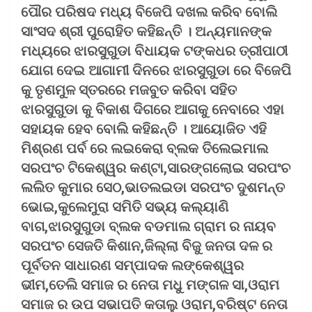
ପୌର ପରିଷଦ ମଧ୍ୟ ବିଜେପି ଦଖଲ କରିବ ବୋଲି
ସାଂସଦ ଶ୍ରୀ ପୁରୋହିତ କହିଛନ୍ତି । ଅନ୍ୟମାନଙ୍କ
ମଧ୍ୟରେ ଝାରସୁଗୁଡା ବିଧାୟକ ଟଙ୍କଧର ତ୍ରୀପାଠୀ
ଯୋଗ ଦେଇ ଆଗାମୀ ଦିନରେ ଝାରସୁଗୁଡା ରେ ବିଜେପି
କୁ ତୃଣମୁଳ ସ୍ତରରେ ମଜବୁତ କରିବା ସହିତ
ଝାରସୁଗୁଡା କୁ ବିକାଶ ଦିଗରେ ଆଗକୁ ନେବାରେ ଏହା
ସହାୟକ ହେବ ବୋଲି କହିଛନ୍ତି । ଆୟୋଜିତ ଏହି
ମିଶ୍ରଣ ପର୍ବ ରେ ଲଇକେରା ବ୍ଲକ ତିଲେଇମାଲ
ସରପଂଚ ଟିକେଶ୍ୱର କଣ୍ଟା,ସାରଙ୍ଗଲୋଇ ସରପଂଚ
ଲଲିତ କୁମାର ସେଠ,ଭାତଲଇଡା ସରପଂଚ ଦୁଶମନ୍ତ
ଭୋଇ,କୁଲେମୁରା ସମିତି ସଭ୍ୟ କଲ୍ୟାଣି
ବାଗ,ଝାରସୁଗୁଡା ବ୍ଲକ ବଡମାଲ ଗ୍ରାମ ର ନାୟବ
ସରପଂଚ ସେଜତି କିଶାନ,ଜିଲ୍ଲା ବିଜୁ ଜନତା ଦଳ ର
ପୂର୍ବତନ ସାଧାରଣ ସମ୍ପାଦକ ଲଙ୍କେଶ୍ୱର
ଭୀମ,ତେଲି ସମାଜ ର ନେତା ମଧୁ ମଙ୍ଗଳ ସା,ଓରାମ
ସମାଜ ର ଉପ ସଭାପତି କତାଲୁ ଓରାମ,ବରିଷ୍ଟ ନେତା