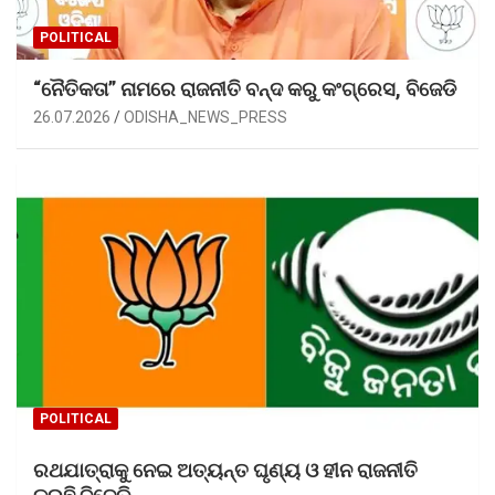
POLITICAL
“ନୈତିକତା” ନାମରେ ରାଜନୀତି ବନ୍ଦ କରୁ କଂଗ୍ରେସ, ବିଜେଡି
26.07.2026
ODISHA_NEWS_PRESS
POLITICAL
ରଥଯାତ୍ରାକୁ ନେଇ ଅତ୍ୟନ୍ତ ଘୃଣ୍ୟ ଓ ହୀନ ରାଜନୀତି