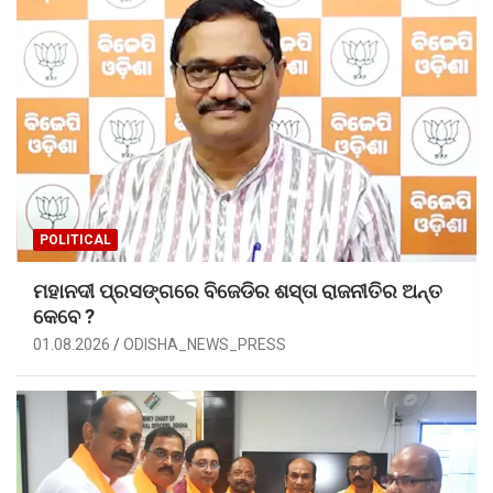
POLITICAL
ମହାନଦୀ ପ୍ରସଙ୍ଗରେ ବିଜେଡିର ଶସ୍ତା ରାଜନୀତିର ଅନ୍ତ
କେବେ ?
01.08.2026
ODISHA_NEWS_PRESS