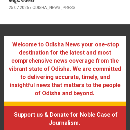
କରୁଛି ବିଜେଡି
25.07.2026
ODISHA_NEWS_PRESS
Welcome to Odisha News your one-stop
destination for the latest and most
comprehensive news coverage from the
vibrant state of Odisha. We are committed
to delivering accurate, timely, and
insightful news that matters to the people
of Odisha and beyond.
Support us & Donate for Noble Case of
Journalism.