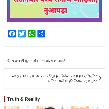
F
T
W
S
a
wi
h
h
ce
tt
at
ar
b
er
s
e
Post
चक्रवाती तूफान और भारी बारिश का अलर्ट
o
A
navigation
o
p
ବାତ୍ୟା ‘ମୋନ୍ଥା’ ସମୟରେ ବିଦ୍ୟୁତ ନିର୍ଭରଯୋଗ୍ୟତା ସୁନିଶ୍ଚିତ
k
p
କରିବା ପାଇଁ ଶକ୍ତି ବିଭାଗ ପ୍ରସ୍ତୁତ
Truth & Reality