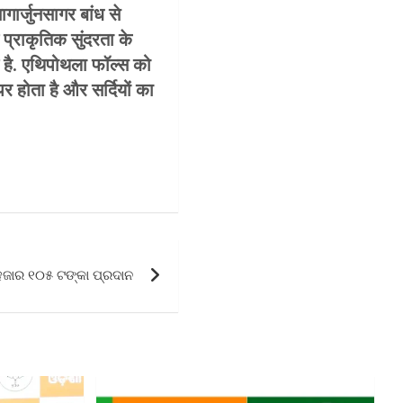
गार्जुनसागर बांध से
प्राकृतिक सुंदरता के
य है. एथिपोथला फॉल्स को
 होता है और सर्दियों का
ହଜାର ୧୦୫ ଟଙ୍କା ପ୍ରଦାନ