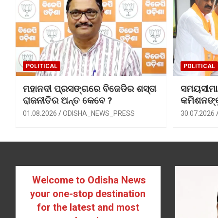
POLITICAL
POLITICAL
ମହାନଦୀ ପ୍ରସଙ୍ଗରେ ବିଜେଡିର ଶସ୍ତା
ସମୟସୀମା ବ
ରାଜନୀତିର ଅନ୍ତ କେବେ ?
କମିଶନଙ୍
01.08.2026
ODISHA_NEWS_PRESS
30.07.2026
Welcome to Odisha News
your one-stop destination
for the latest and most