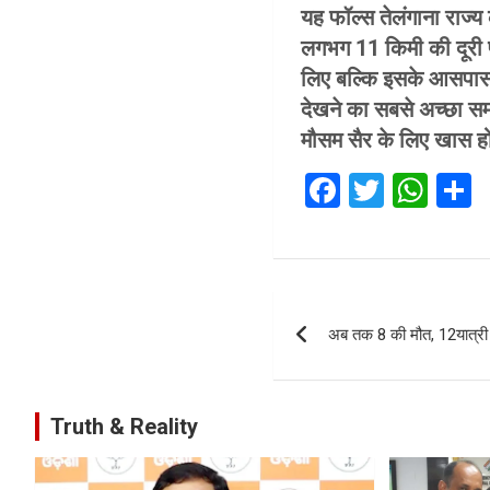
यह फॉल्स तेलंगाना राज्य 
लगभग 11 किमी की दूरी प
लिए बल्कि इसके आसपास ब
देखने का सबसे अच्छा सम
मौसम सैर के लिए खास होता
F
T
W
a
wi
h
ce
tt
at
a
b
er
s
e
Post
o
A
अब तक 8 की मौत, 12यात्र
navigation
o
p
k
p
Truth & Reality