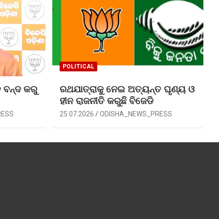
POLITICAL
 ବନ୍ଦ କରୁ
ରଥଯାତ୍ରାକୁ ନେଇ ଅତ୍ୟନ୍ତ ଘୃଣ୍ୟ ଓ
ହୀନ ରାଜନୀତି କରୁଛି ବିଜେଡି
RESS
25.07.2026
ODISHA_NEWS_PRESS