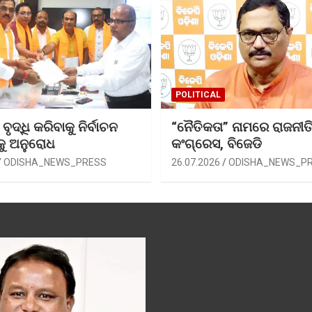
POLITICAL
ୃଦ୍ଧି କରିବାକୁ ନିର୍ବାଚନ
“ନୈତିକତା” ନାମରେ ରାଜନୀତି
କୁ ଅନୁରୋଧ
କଂଗ୍ରେସ, ବିଜେଡି
ODISHA_NEWS_PRESS
26.07.2026
ODISHA_NEWS_P