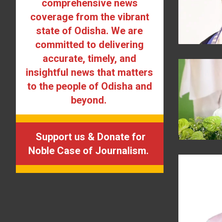
comprehensive news
coverage from the vibrant
state of Odisha. We are
committed to delivering
accurate, timely, and
insightful news that matters
to the people of Odisha and
beyond.
Support us & Donate for
Noble Case of Journalism.