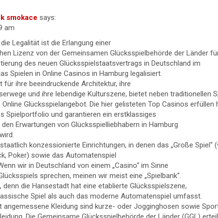
hek smokace
says:
19 am
die Legalität ist die Erlangung einer
schen Lizenz von der Gemeinsamen Glücksspielbehörde der Länder für
tierung des neuen Glücksspielstaatsvertrags in Deutschland im
as Spielen in Online Casinos in Hamburg legalisiert.
t für ihre beeindruckende Architektur, ihre
serwege und ihre lebendige Kulturszene, bietet neben traditionellen 
Online Glücksspielangebot. Die hier gelisteten Top Casinos erfüllen
 Spielportfolio und garantieren ein erstklassiges
as den Erwartungen von Glücksspielliebhabern in Hamburg
wird.
staatlich konzessionierte Einrichtungen, in denen das „Große Spiel“ 
ack, Poker) sowie das Automatenspiel
Wenn wir in Deutschland von einem „Casino“ im Sinne
Glücksspiels sprechen, meinen wir meist eine „Spielbank“.
 denn die Hansestadt hat eine etablierte Glücksspielszene,
lassische Spiel als auch das moderne Automatenspiel umfasst.
cht angemessene Kleidung sind kurze- oder Jogginghosen sowie Sport
kleidung. Die Gemeinsame Glücksspielbehörde der Länder (GGL) ertei