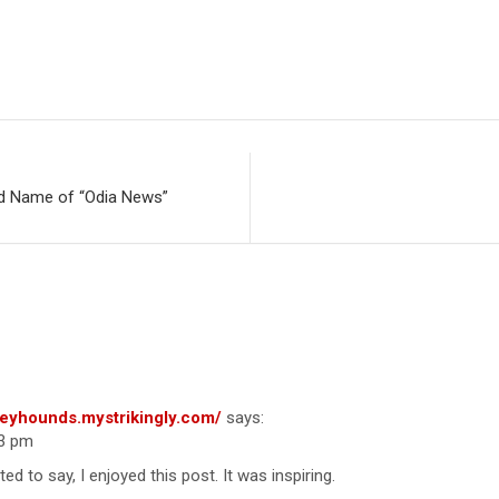
S
h
r
nd Name of “Odia News”
n “
ମଧୁବାବୁଙ୍କ ସମାଧିକୁ ସଚ୍ଚିବାଳୟରେ 
greyhounds.mystrikingly.com/
says:
33 pm
ted to say, I enjoyed this post. It was inspiring.