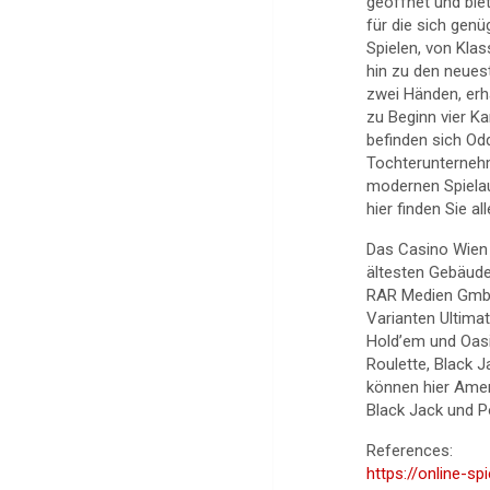
geöffnet und biet
für die sich genü
Spielen, von Klas
hin zu den neues
zwei Händen, erh
zu Beginn vier K
befinden sich Od
Tochterunternehm
modernen Spiela
hier finden Sie a
Das Casino Wien 
ältesten Gebäude
RAR Medien GmbH
Varianten Ultima
Hold’em und Oasi
Roulette, Black 
können hier Amer
Black Jack und P
References:
https://online-s