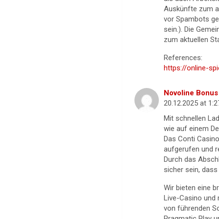
Auskünfte zum ak
vor Spambots ges
sein.). Die Geme
zum aktuellen Sta
References:
https://online-sp
Novoline Bonus
20.12.2025 at 1:
Mit schnellen La
wie auf einem De
Das Conti Casino
aufgerufen und r
Durch das Abschl
sicher sein, dass
Wir bieten eine br
Live-Casino und 
von führenden So
Pragmatic Play un