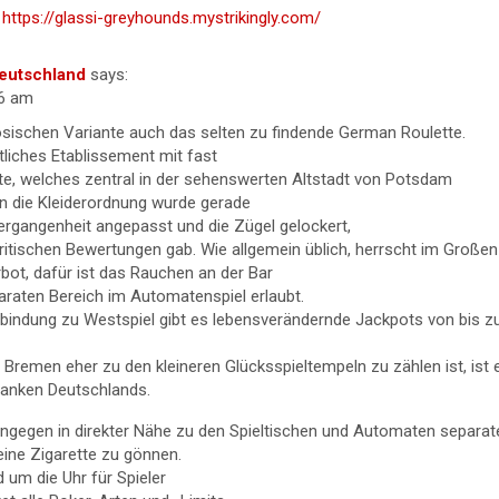
!
https://glassi-greyhounds.mystrikingly.com/
eutschland
says:
46 am
sischen Variante auch das selten zu findende German Roulette.
tliches Etablissement mit fast
e, welches zentral in der sehenswerten Altstadt von Potsdam
nn die Kleiderordnung wurde gerade
Vergangenheit angepasst und die Zügel gelockert,
kritischen Bewertungen gab. Wie allgemein üblich, herrscht im Großen
rbot, dafür ist das Rauchen an der Bar
araten Bereich im Automatenspiel erlaubt.
bindung zu Westspiel gibt es lebensverändernde Jackpots von bis zu 
Bremen eher zu den kleineren Glücksspieltempeln zu zählen ist, ist 
banken Deutschlands.
ingegen in direkter Nähe zu den Spieltischen und Automaten separat
ine Zigarette zu gönnen.
 um die Uhr für Spieler