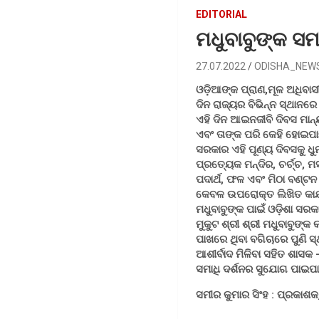
EDITORIAL
ମଧୁବାବୁଙ୍କ ସମ
27.07.2022
ODISHA_NEW
ଓଡ଼ିଆଙ୍କ ପ୍ରାଣ,ମୂଳ ଅଧିବାସ
ଦିନ ରାଜ୍ୟର ବିଭିନ୍ନ ସ୍ଥାନ
ଏହି ଦିନ ଆଇନଜୀବି ଦିବସ ମାନ୍
ଏବଂ ତାଙ୍କ ପରି କେହି ହୋଇପାର
ସରକାର ଏହି ପୂଣ୍ୟ ଦିବସକୁ ଧ
ପ୍ରତ୍ୟେକ ମନ୍ଦିର, ଚର୍ଚ୍ଚ, ମ
ପଦାର୍ଥ, ଫଳ ଏବଂ ମିଠା ବଣ୍ଟନ
କେବଳ ଉପରୋକ୍ତ ଲିଖିତ କାର୍
ମଧୁବାବୁଙ୍କ ପାଇଁ ଓଡ଼ିଶା ସରକା
ମୁକୁଟ ଶ୍ରୀ ଶ୍ରୀ ମଧୁବାବୁଙ
ପାଖରେ ଥିବା ବଗିଚାରେ ପୁଣି ସ
ଆଶୀର୍ବାଦ ମିଳିବା ସହିତ ଶାସକ
ସମାଧି ଦର୍ଶନର ସୁଯୋଗ ପାଇପାର
ସମୀର କୁମାର ସିଂହ : ପ୍ରକାଶ