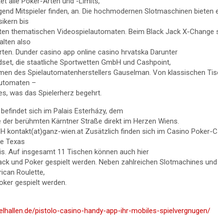
et alle Poker-Arten und -Limits,
gend Mitspieler finden, an. Die hochmodernen Slotmaschinen bieten e
sikern bis
ten thematischen Videospielautomaten. Beim Black Jack X-Change s
alten also
arten. Dunder casino app online casino hrvatska Darunter
dset, die staatliche Sportwetten GmbH und Cashpoint,
en des Spielautomatenherstellers Gauselman. Von klassischen Tisc
utomaten –
lles, was das Spielerherz begehrt.
befindet sich im Palais Esterházy, dem
 der berühmten Kärntner Straße direkt im Herzen Wiens.
 kontakt(at)ganz-wien.at Zusätzlich finden sich im Casino Poker-
te Texas
s. Auf insgesamt 11 Tischen können auch hier
Jack und Poker gespielt werden. Neben zahlreichen Slotmachines un
ican Roulette,
oker gespielt werden.
pielhallen.de/pistolo-casino-handy-app-ihr-mobiles-spielvergnugen/