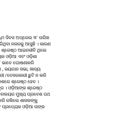
ଜନ୍ମ ଦିବସ ଅପ୍ରେଲ ୨୮ ତାରିଖ
ରିଥିବା ନଜରକୁ ଆସୁଛି । କାରଣ
ିତ ଶ୍ରେଷ୍ଠ ଆଇନଜୀବି ଥିଲେ
୍ୟେକ ଓଡ଼ିଆ ଏବଂ ଓଡ଼ିଶା
ବସ” ଭାବେ ଘୋଷଣାକରି
ଚନା , ଜୟଗାନ ସଭା, ଖାଦ୍ୟ
ରୀ /ବେସରକାରୀ ଛୁଟି ନ କରି
େଶରେ ଶ୍ରେଷ୍ଠ ହେବ ।
ାତ୍ର । ଓଡ଼ିଆଙ୍କ ଶ୍ରେଷ୍ଠ
୍ଚିବାଳୟର ମୁଖ୍ୟ ପ୍ରବେଶ ପଥ
 କରି ରଖିଲେ ଶାସକଙ୍କୁ
ବଂ ପ୍ରତ୍ୟେକ ଓଡ଼ିଆ ତାଙ୍କ