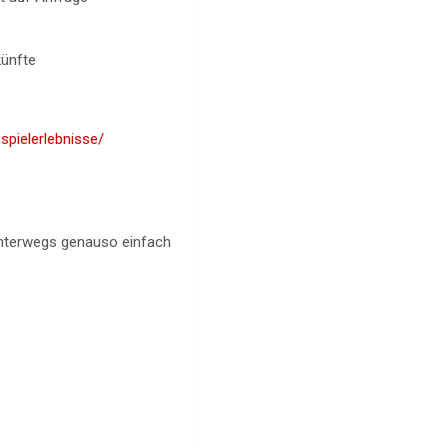
künfte
-spielerlebnisse/
 unterwegs genauso einfach