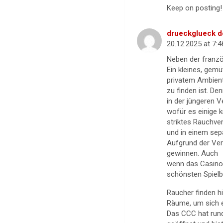
Keep on posting
drueckglueck d
20.12.2025 at 7:
Neben der franzö
Ein kleines, gemü
privatem Ambient
zu finden ist. De
in der jüngeren 
wofür es einige 
striktes Rauchve
und in einem sep
Aufgrund der Ver
gewinnen. Auch
wenn das Casino 
schönsten Spiel
Raucher finden h
Räume, um sich e
Das CCC hat rund