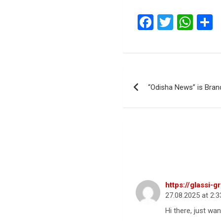
F
T
W
a
wi
h
ce
tt
at
a
b
er
s
e
Post
o
A
“Odisha News” is Bra
navigation
o
p
k
p
19 thoughts o
କରାଯାଉ
”
https://glassi-
27.08.2025 at 2:
Hi there, just wan