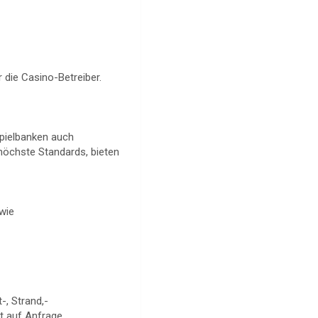
 die Casino-Betreiber.
Spielbanken auch
 höchste Standards, bieten
(wie
-, Strand,-
lt auf Anfrage