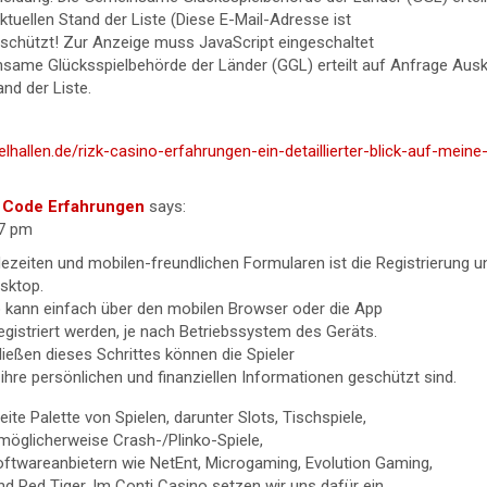
tuellen Stand der Liste (Diese E-Mail-Adresse ist
chützt! Zur Anzeige muss JavaScript eingeschaltet
insame Glücksspielbehörde der Länder (GGL) erteilt auf Anfrage Aus
nd der Liste.
ielhallen.de/rizk-casino-erfahrungen-ein-detaillierter-blick-auf-meine
 Code Erfahrungen
says:
27 pm
dezeiten und mobilen-freundlichen Formularen ist die Registrierung
sktop.
 kann einfach über den mobilen Browser oder die App
egistriert werden, je nach Betriebssystem des Geräts.
ießen dieses Schrittes können die Spieler
 ihre persönlichen und finanziellen Informationen geschützt sind.
eite Palette von Spielen, darunter Slots, Tischspiele,
möglicherweise Crash-/Plinko-Spiele,
ftwareanbietern wie NetEnt, Microgaming, Evolution Gaming,
d Red Tiger. Im Conti Casino setzen wir uns dafür ein,