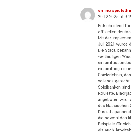
online spielot
20.12.2025 at 9:
Entscheidend für 
offiziellen deut
Mit der Implemen
Juli 2021 wurde d
Die Stadt, bekann
weitläufigen Was
ein umfassendes 
ein umfangreiches
Spielerlebnis, d
vollends gerecht 
Spielbanken sind 
Roulette, Blackj
angeboten wird. 
des klassischen 
Das ist spannend,
die sowohl das k
Beispiele für ni
als auch Arbeits