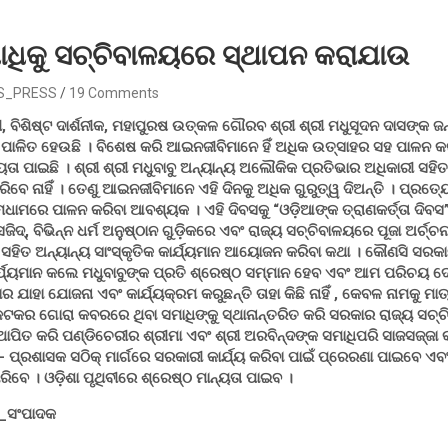
ାଧିକୁ ସଚ୍ଚିବାଳୟରେ ସ୍ଥାପନ କରାଯାଉ
S_PRESS
19 Comments
ୀ, ବିଶିଷ୍ଟ ଦାର୍ଶନୀକ, ମହାପୁରଷ ଉତ୍କଳ ଗୌରବ ଶ୍ରୀ ଶ୍ରୀ ମଧୁସୂଦନ ଦାସଙ୍କ 
ରେ ପାଳିତ ହେଉଛି । ବିଶେଷ କରି ଆଇନଜୀବିମାନେ ହିଁ ଅଧିକ ଉତ୍ସାହର ସହ ପାଳନ କ
ୟତା ପାଇଛି । ଶ୍ରୀ ଶ୍ରୀ ମଧୁବାବୁ ଅନ୍ୟାନ୍ୟ ଅଲୌକିକ ପ୍ରତିଭାର ଅଧିକାରୀ ସହ
ିବେ ନାହିଁ । ତେଣୁ ଆଇନଜୀବିମାନେ ଏହି ଦିନକୁ ଅଧିକ ଗୁରୁତ୍ୱ ଦିଅନ୍ତି । ପ୍ରତ
ୁମଧାମରେ ପାଳନ କରିବା ଆବଶ୍ୟକ । ଏହି ଦିବସକୁ “ଓଡ଼ିଆଙ୍କ ତ୍ରାଣକର୍ତ୍ତା ଦି
ସଜିଦ୍‌, ବିଭିନ୍ନ ଧର୍ମ ଅନୁଷ୍ଠାନ ଗୁଡ଼ିକରେ ଏବଂ ରାଜ୍ୟ ସଚ୍ଚିବାଳୟରେ ପୂଜା ଅର୍ଚ୍
 ସହିତ ଅନ୍ୟାନ୍ୟ ସାଂସ୍କୃତିକ କାର୍ଯ୍ୟମାନ ଆୟୋଜନ କରିବା କଥା । କୌଣସି ସରକା
ଯ୍ୟମାନ କଲେ ମଧୁବାବୁଙ୍କ ପ୍ରତି ଶ୍ରେଷ୍ଠ ସମ୍ମାନ ହେବ ଏବଂ ଆମ ପରିଚୟ ଦ
ର ଯାହା ଯୋଜନା ଏବଂ କାର୍ଯ୍ୟକ୍ରମ କରୁଛନ୍ତି ତାହା କିଛି ନାହିଁ , କେବଳ ନାମକୁ ମ
୍କ କଟକର ଗୋରା କବରରେ ଥିବା ସମାଧିଙ୍କୁ ସ୍ଥାନାନ୍ତରିତ କରି ସରକାର ରାଜ୍ୟ ସଚ
୍ଥାପିତ କରି ପଣ୍ଡିଚେରୀର ଶ୍ରୀମା ଏବଂ ଶ୍ରୀ ଅରବିନ୍ଦଙ୍କ ସମାଧିପରି ସାଜସଜ୍ଜା
 – ପ୍ରଶାସକ ସଠିକ୍ ମାର୍ଗରେ ସରକାରୀ କାର୍ଯ୍ୟ କରିବା ପାଇଁ ପ୍ରେରଣା ପାଇବେ ଏ
ିବେ । ଓଡ଼ିଶା ପୃଥିବୀରେ ଶ୍ରେଷ୍ଠ ମାନ୍ୟତା ପାଇବ ।
କ_ସଂପାଦକ