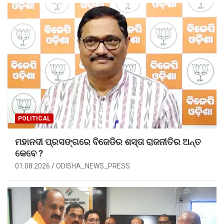
POLITICAL
ମହାନଦୀ ପ୍ରସଙ୍ଗରେ ବିଜେଡିର ଶସ୍ତା ରାଜନୀତିର ଅନ୍ତ
କେବେ ?
01.08.2026
ODISHA_NEWS_PRESS