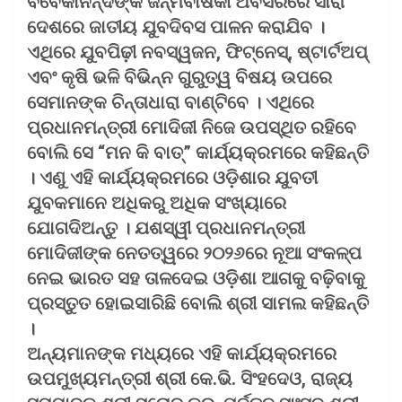
ବିବେକାନନ୍ଦଙ୍କ ଜନ୍ମବାର୍ଷିକୀ ଅବସରରେ ସାରା
ଦେଶରେ ଜାତୀୟ ଯୁବଦିବସ ପାଳନ କରାଯିବ ।
ଏଥିରେ ଯୁବପିଢ଼ୀ ନବସ୍ୱଜନ, ଫିଟ୍‌ନେସ୍‌, ଷ୍ଟାର୍ଟଅପ୍
ଏବଂ କୃଷି ଭଳି ବିଭିନ୍ନ ଗୁରୁତ୍ୱ ବିଷୟ ଉପରେ
ସେମାନଙ୍କ ଚିନ୍ତାଧାରା ବାଣ୍ଟିବେ । ଏଥିରେ
ପ୍ରଧାନମନ୍ତ୍ରୀ ମୋଦିଜୀ ନିଜେ ଉପସ୍ଥିତ ରହିବେ
ବୋଲି ସେ “ମନ କି ବାତ୍‌” କାର୍ଯ୍ୟକ୍ରମରେ କହିଛନ୍ତି
। ଏଣୁ ଏହି କାର୍ଯ୍ୟକ୍ରମରେ ଓଡ଼ିଶାର ଯୁବତୀ
ଯୁବକମାନେ ଅଧିକରୁ ଅଧିକ ସଂଖ୍ୟାରେ
ଯୋଗଦିଅନ୍ତୁ । ଯଶସ୍ୱୀ ପ୍ରଧାନମନ୍ତ୍ରୀ
ମୋଦିଜୀଙ୍କ ନେତତ୍ୱରେ ୨୦୨୬ରେ ନୂଆ ସଂକଳ୍ପ
ନେଇ ଭାରତ ସହ ତାଳଦେଇ ଓଡ଼ିଶା ଆଗକୁ ବଢ଼ିବାକୁ
ପ୍ରସ୍ତୁତ ହୋଇସାରିଛି ବୋଲି ଶ୍ରୀ ସାମଲ କହିଛନ୍ତି
।
ଅନ୍ୟମାନଙ୍କ ମଧ୍ୟରେ ଏହି କାର୍ଯ୍ୟକ୍ରମରେ
ଉପମୁଖ୍ୟମନ୍ତ୍ରୀ ଶ୍ରୀ କେ.ଭି. ସିଂହଦେଓ, ରାଜ୍ୟ