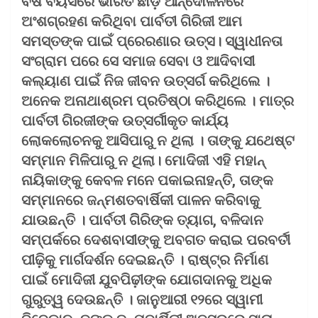
ବର୍ଷ ବୟସରେ ଭାରତ ଛାଡ଼ ଆନ୍ଦୋଳନରେ
ଅଂଶଗ୍ରହଣ କରିଥିବା ପାର୍ବତୀ ଗିରିଜୀ ଆମ
ସମସ୍ତଙ୍କ ପାଇଁ ପ୍ରେରଣାର ଉତ୍ସ। ସ୍ୱାଧୀନତା
ସଂଗ୍ରାମ ପରେ ସେ ସମାଜ ସେବା ଓ ଆଦିବାସୀ
କଲ୍ୟାଣ ପାଇଁ ନିଜ ଜୀବନ ଉତ୍ସର୍ଗ କରିଥିଲେ ।
ଅନେକ ଅନାଥାଶ୍ରମ ପ୍ରତିଷ୍ଠା କରିଥିଲେ । ମାତ୍ର
ପାର୍ବତୀ ଗିରଜୀଙ୍କ ଉତ୍ସର୍ଗୀକୃତ କାର୍ଯ୍ୟ
ଲୋକଲୋଚନକୁ ଆସିପାରୁ ନ ଥିଲା । ତାଙ୍କୁ ଯଥେଷ୍ଟ
ସମ୍ମାନ ମିଳିପାରୁ ନ ଥିଲା। ମୋଦିଜୀ ଏହି ମହାନ୍
ନାୟିକାଙ୍କୁ କେବଳ ମନେ ପକାଇନାହନ୍ତି, ତାଙ୍କ
ସମ୍ମାନରେ ଜନ୍ମଶତବାର୍ଷିକୀ ପାଳନ କରିବାକୁ
ଯାଉଛନ୍ତି । ପାର୍ବତୀ ଗିିରିଙ୍କ ତ୍ୟାଗ, ବଳିଦାନ
ସମ୍ପର୍କରେ ଦେଶବାସୀଙ୍କୁ ଅବଗତ କରାଇ ପରବର୍ତୀ
ପୀଢ଼ିକୁ ମାର୍ଗଦର୍ଶନ ଦେଇଛନ୍ତି । ରାଷ୍ଟ୍ର ନିର୍ମାଣ
ପାଇଁ ମୋଦିଜୀ ଯୁବପିଢ଼ୀଙ୍କ ଯୋଗଦାନକୁ ଅଧିକ
ଗୁରୁତ୍ୱ ଦେଉଛନ୍ତି । ଜାନୁଆରୀ ୧୨ରେ ସ୍ୱାମୀ