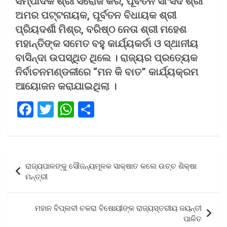
ସମ୍ପାଦକ ଶ୍ରୀ ସରୋଜ କର, ପୂର୍ବତନ ସାଂସଦ ଶ୍ରୀ
ଅମର ପଟ୍ଟନାୟକ, ପୂର୍ବତନ ବିଧାୟକ ଶ୍ରୀ
ପ୍ରିୟଦର୍ଶୀ ମିଶ୍ର, ବରିଷ୍ଠ ନେତା ଶ୍ରୀ ମହେଶ
ମହାନ୍ତିଙ୍କ ସମେତ ବହୁ କାର୍ଯ୍ୟକର୍ତା ଓ ସ୍ଥାନୀୟ
ବାସିନ୍ଦା ଉପସ୍ଥିତ ଥିଲେ । ରାଜ୍ୟର ପ୍ରତ୍ୟେକ
ନିର୍ବାଚନମଣ୍ଡଳୀରେ “ମନ କି ବାତ” କାର୍ଯ୍ୟକ୍ରମ
ଆୟୋଜନ କରାଯାଇଥିଲା ।
F
T
W
S
a
wi
h
h
ce
tt
at
ar
b
er
s
e
Post
ରାଜ୍ୟପାଳଙ୍କୁ ସୌଜନ୍ୟମୂଳକ ସାକ୍ଷାତ କଲେ ଉଚ୍ଚ ଶିକ୍ଷା
o
A
navigation
ମନ୍ତ୍ରୀ
o
p
k
p
ମହାନ ବିପ୍ଲବୀ ଚକରା ବିଷୋୟୀଙ୍କ ରାଜ୍ୟସ୍ତରୀୟ ଜୟନ୍ତୀ
ପାଳିତ