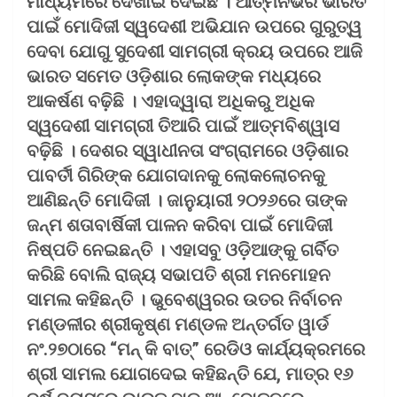
ମାଧ୍ୟମରେ ଦେଖାଇ ଦେଇଛି । ଆତ୍ମନିର୍ଭର ଭାରତ
ପାଇଁ ମୋଦିଜୀ ସ୍ୱଦେଶୀ ଅଭିଯାନ ଉପରେ ଗୁରୁତ୍ୱ
ଦେବା ଯୋଗୁ ସୁଦେଶୀ ସାମଗ୍ରୀ କ୍ରୟ ଉପରେ ଆଜି
ଭାରତ ସମେତ ଓଡ଼ିଶାର ଲୋକଙ୍କ ମଧ୍ୟରେ
ଆକର୍ଷଣ ବଢ଼ିଛି । ଏହାଦ୍ୱାରା ଅଧିକରୁ ଅଧିକ
ସ୍ୱଦେଶୀ ସାମଗ୍ରୀ ତିଆରି ପାଇଁ ଆତ୍ମବିଶ୍ୱାସ
ବଢ଼ିଛି । ଦେଶର ସ୍ୱାଧୀନତା ସଂଗ୍ରାମରେ ଓଡ଼ିଶାର
ପାବର୍ତୀ ଗିରିଙ୍କ ଯୋଗଦାନକୁ ଲୋକଲୋଚନକୁ
ଆଣିଛନ୍ତି ମୋଦିଜୀ । ଜାନୁୟାରୀ ୨୦୨୬ରେ ତାଙ୍କ
ଜନ୍ମ ଶତାବାର୍ଷିକୀ ପାଳନ କରିବା ପାଇଁ ମୋଦିଜୀ
ନିଷ୍ପତି ନେଇଛନ୍ତି । ଏହାସବୁ ଓଡ଼ିଆଙ୍କୁ ଗର୍ବିତ
କରିଛି ବୋଲି ରାଜ୍ୟ ସଭାପତି ଶ୍ରୀ ମନମୋହନ
ସାମଲ କହିଛନ୍ତି । ଭୁବେଶ୍ୱରର ଉତର ନିର୍ବାଚନ
ମଣ୍ଡଳୀର ଶ୍ରୀକୃଷ୍ଣ ମଣ୍ଡଳ ଅନ୍ତର୍ଗତ ୱାର୍ଡ
ନଂ.୨୭ଠାରେ “ମନ୍ କି ବାତ୍‌” ରେଡିଓ କାର୍ଯ୍ୟକ୍ରମରେ
ଶ୍ରୀ ସାମଲ ଯୋଗଦେଇ କହିଛନ୍ତି ଯେ, ମାତ୍ର ୧୬