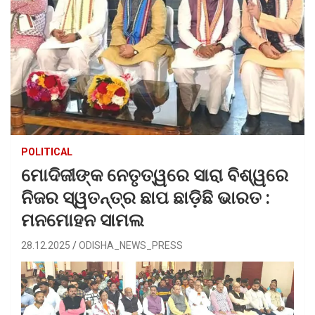
POLITICAL
ମୋଦିଜୀଙ୍କ ନେତୃତ୍ୱରେ ସାରା ବିଶ୍ୱରେ
ନିଜର ସ୍ୱତନ୍ତ୍ର ଛାପ ଛାଡ଼ିଛି ଭାରତ :
ମନମୋହନ ସାମଲ
28.12.2025
ODISHA_NEWS_PRESS