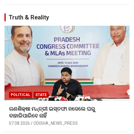
Truth & Reality
POLITICAL
STATE
ଗଣଶିକ୍ଷା ମନ୍ତ୍ରୀ ଇସ୍ତଫା ନଦେଲେ ଘରୁ
ବାହାରିପାରିବେ ନାହିଁ
07.08.2026
ODISHA_NEWS_PRESS