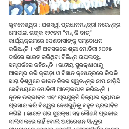
ଭୁବନେଶ୍ୱର : ଯଶସ୍ୱୀ ପ୍ରଧାନମନ୍ତ୍ରୀ ନରେନ୍ଦ୍ର
ମୋଦୀଜୀ ତାଙ୍କ ୧୨୯ତମ “ମନ୍ କି ବାତ୍‌”
କାର୍ଯ୍ୟକ୍ରମରେ ଦେଶବାସୀଙ୍କୁ ସମ୍ବୋଧନ
କରିଛନ୍ତି । ଏହି ଅବସରରେ ଶ୍ରୀ ମୋଦିଜୀ ୨୦୨୫
ବର୍ଷରେ ଭାରତ କରିଥିବା ବିଭିନ୍ନ ଉପଲବ୍ଧି
ସମ୍ପର୍କରେ କହିଛନ୍ତି । ଜାତୀୟ ସୁରକ୍ଷାଠାରୁ
ଆରମ୍ଭ କରି କ୍ରୀଡ଼ା ଓ ବିଜ୍ଞାନ କ୍ଷେତ୍ରରେ କିଭଳି
ସାରା ବିଶ୍ୱରେ ଭାରତ ନିଜର ସ୍ୱତନ୍ତ୍ର ଛାପ ଛାଡ଼ିଛି
ସେବିଷୟରେ ମୋଦିଜୀ ଆଲୋକପାତ କରିଛନ୍ତି ।
ନୂତନ ଉଦ୍ଭାବନ ଏବଂ ପ୍ରଯୁକ୍ତି ବିଦ୍ୟାର ବ୍ୟାପକ
ପ୍ରସାର କରି ବିଶ୍ୱର ଦେଶଗୁଡ଼ିକୁ ବହୁତ ପ୍ରଭାବିତ
କରିଛି । ଭାରତ ତାର ସୁରକ୍ଷା ସହ କୌଣସି ପ୍ରକାର
ସାଲିସ କରେ ନାହିଁ ବୋଲି ଅପରେଶନ ସିନ୍ଦୁର