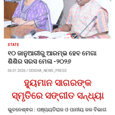
STATE
୧୦ ଜାନୁଆରୀରୁ ଆରମ୍ଭ ହେବ ମେଗା
ଶିଶିର ସରସ ମେଳା -୨୦୨୬
06.01.2026
ODISHA_NEWS_PRESS
ହ୍ୟୁମାନ ସାଗରଙ୍କ
ସ୍ମୃତିରେ ସଙ୍ଗୀତ ସନ୍ଧ୍ୟା
ଭୁବନେଶ୍ଵର : ପଞ୍ଚାୟତିରାଜ ଓ ପାନୀୟ ଜଳ ବିଭାଗ