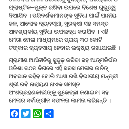
ପ୍ଲାଷ୍ଟିକ–ମୁକ୍ତ ରଖିବା ଉପରେ ବିଶେଷ ଗୁରୁତ୍ୱ
ଦିଆଯିବ । ପରିଦର୍ଶକମାନଙ୍କ ସୁବିଧା ପାଇଁ ପାନୀୟ
ଜଳ, ଆଲୋକ ବ୍ୟବସ୍ଥା, ସୁରକ୍ଷା ସହ ସମସ୍ତ
ଆବଶ୍ୟକୀୟ ସୁବିଧା ଉପଲବ୍ଧ କରାଯିବ । ଏହି
ମେଗା ମେଳା ମାଧ୍ୟମରେ ପ୍ରାୟ ୩୦ କୋଟି
ଟଙ୍କାର ବ୍ୟବସାୟ ହେବାର ଲକ୍ଷ୍ୟ ରଖାଯାଇଛି ।
ଗ୍ରାମୀଣ ଅର୍ଥନୀତିକୁ ସୁଦୃଢ଼ କରିବା ସହ ଆତ୍ମନିର୍ଭର
ଓଡିଶା ଗଠନ ଦିଗରେ ଏହି ସରସ ମେଳାର ଉଚିତ୍
ଅବଦାନ ରହିବ ବୋଲି ଆଶା ରଖି ବିଭାଗୀୟ ମନ୍ତ୍ରୀ
ଶ୍ରୀ ରବି ନାରାୟଣ ନାଏକ ସମସ୍ତ
ଅଂଶଗ୍ରହଣକାରୀଙ୍କୁ ଶୁଭେଚ୍ଛା ଜଣାଇବା ସହ
ମେଳାର ସର୍ବାଙ୍ଗୀନ ସଫଳତା କାମନା କରିଛନ୍ତି ।
F
T
W
S
a
wi
h
h