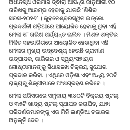
ଅଧୀନସ୍ଥ ଓରମାସ ଦ୍ଵାରା ଆସନ୍ତା ଜାନୁଆରୀ ୧୦
ତାରିଖରୁ ଆରମ୍ଭ ହେବାକୁ ଯାଉଛି ‘ଶିଶିର
ସରସ-୨୦୨୬’ । ଭୁବନେଶ୍ବରସ୍ଥିତ ଇଡ୍‌କୋ
ପ୍ରଦର୍ଶନୀ ପଡ଼ିଆରେ ଆୟୋଜିତ ହେବାକୁ ଥିବା ଏହି
ମେଳା ୧୮ ତାରିଖ ପର୍ଯ୍ୟନ୍ତ ଚାଲିବ । ମିଶନ ଶକ୍ତିର
ମିଳିତ ସହଭାଗିତାରେ ଆୟୋଜିତ ହେଉଥିବା ଏହି
ମେଳାର ମୁଖ୍ୟ ଉଦ୍ଦେଶ୍ୟ ହେଉଛି ଗ୍ରାମୀଣ
ଉତ୍ପାଦକ, କାରିଗର ଓ ସ୍ୱୟଂସହାୟକ
ଗୋଷ୍ଠୀମାନଙ୍କୁ ସିଧାସଳଖ ବିକ୍ରୟ ସୁଯୋଗ
ପ୍ରଦାନ କରିବା । ଏଥିରେ ଓଡ଼ିଶା ଏବଂ ଅନ୍ୟ ୨୦ଟି
ରାଜ୍ୟରୁ ଶିଳ୍ପୀମାନେ ଅଂଶଗ୍ରହଣ କରିବେ ।
ମେଳା ପରିସରରେ ସମୁଦାୟ ୩୪୦ଟି ବିକ୍ରୟ ଷ୍ଟଲ୍
ଓ ୩୫ଟି ଖାଦ୍ୟ ଷ୍ଟଲ୍ ସ୍ଥାପନ କରାଯିବ, ଯାହା
ପରିଦର୍ଶକମାନଙ୍କୁ ଏକ ମିନି ଇଣ୍ଡିଆ ବଜାରର
ଅନୁଭୂତି ଦେବ ।