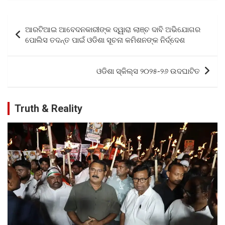
ce
tt
at
ar
b
er
s
e
Post
ଆରଟିଆଇ ଆବେଦନକାରୀଙ୍କ ଦ୍ୱାରା ଲାଞ୍ଚ ଦାବି ଅଭିଯୋଗର
o
A
navigation
ପୋଲିସ ତଦନ୍ତ ପାଇଁ ଓଡିଶା ସୂଚନା କମିଶନଙ୍କ ନିର୍ଦ୍ଦେଶ
o
p
k
p
ଓଡିଶା ସ୍କିଲ୍ସ ୨୦୨୫-୨୬ ଉଦଘାଟିତ
Truth & Reality