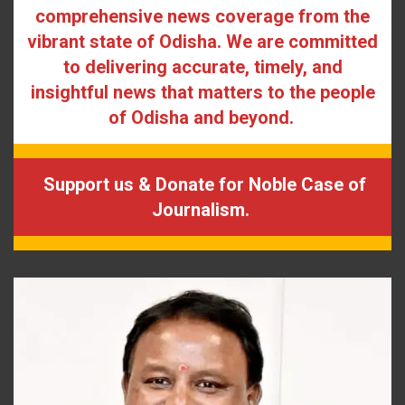
comprehensive news coverage from the
vibrant state of Odisha. We are committed
to delivering accurate, timely, and
insightful news that matters to the people
of Odisha and beyond.
Support us & Donate for Noble Case of
Journalism.