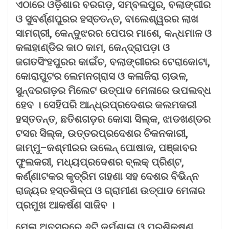
ଏଠାରେ ଓଡ଼ିଶାର ବରଗଡ଼, ସମ୍ବଲପୁର, ବଲାଙ୍ଗୀର
ଓ ସୁବର୍ଣ୍ଣପୁରର ହସ୍ତତନ୍ତ, ବାଲେଶ୍ୱରର ଲାଖ
ସାମଗ୍ରୀ, କେନ୍ଦୁଝରର ପେପର ମାଶେ, କନ୍ଧମାଳ ଓ
କଳାହାଣ୍ଡିର କାଠ କାମ, କେନ୍ଦ୍ରାପଡ଼ା ଓ
ଜଗତସିଂହପୁରର କାଇଁଚ, ବଲାଙ୍ଗୀରର ଟେରାକୋଟା,
କୋରାପୁଟର ଲେମନଗ୍ରାସ ଓ କଳାଜିରା ଚାଉଳ,
ସୁନ୍ଦରଗଡ଼ର ମିଲେଟ ଉତ୍ପାଦ ମେଳାରେ ଉପଲବ୍ଧ
ହେବ । ସେହିପରି ଆନ୍ଧ୍ରପ୍ରଦେଶର କଲମକରୀ
ହସ୍ତତନ୍ତ, ଛତିଶଗଡ଼ର କୋସା ସିଲ୍କ, ଝାଡଖଣ୍ଡର
ଟସର ସିଲ୍କ, ଉତ୍ତରପ୍ରଦେଶର ଚିକନକାରୀ,
ଜାମ୍ମୁ–କଶ୍ମୀରର ଉଲେନ୍ ପୋଷାକ, ପଞ୍ଜାବର
ଫୁଲକରୀ, ମଧ୍ୟପ୍ରଦେଶର ବ୍ଲକ୍ ପ୍ରିଣ୍ଟ,
କର୍ଣ୍ଣାଟକର କୃତ୍ରିମ ଗହଣା ସହ ଦେଶର ବିଭିନ୍ନ
ରାଜ୍ୟର ହସ୍ତଶିଳ୍ପ ଓ ଗ୍ରାମୀଣ ଉତ୍ପାଦ ମେଳାର
ପ୍ରମୁଖ ଆକର୍ଷଣ ସାଜିବ ।
ମେଳା ଅବସରରେ ୬ଟି କର୍ମଶାଳା ଓ ପ୍ରଶିକ୍ଷଣ