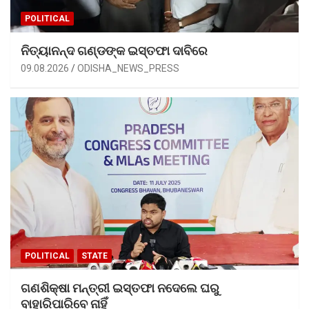
POLITICAL
ନିତ୍ୟାନନ୍ଦ ଗଣ୍ଡଙ୍କ ଇସ୍ତଫା ଦାବିରେ
09.08.2026
ODISHA_NEWS_PRESS
POLITICAL
STATE
ଗଣଶିକ୍ଷା ମନ୍ତ୍ରୀ ଇସ୍ତଫା ନଦେଲେ ଘରୁ
ବାହାରିପାରିବେ ନାହିଁ