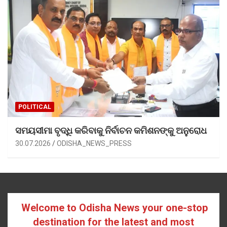
POLITICAL
ସମୟସୀମା ବୃଦ୍ଧି କରିବାକୁ ନିର୍ବାଚନ କମିଶନଙ୍କୁ ଅନୁରୋଧ
30.07.2026
ODISHA_NEWS_PRESS
Welcome to Odisha News your one-stop
destination for the latest and most