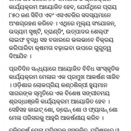
କାର୍ଯ୍ୟକ୍ରମ ଆୟୋଜିତ ହେବ, ଯେଉଁଥିରେ ପ୍ରାୟ
୮୫୦ ଜଣ ସିବିଓ ଏବଂ ଏସଏଚଜିର ସଦସ୍ୟମାନେ
ଅଂଶଗ୍ରହଣ କରିବେ । ଏଥିରେ ମୂଲ୍ୟ ସଂଯୋଜନ,
ଉଦ୍ୟମ ସୃଷ୍ଟି, ବ୍ରାଣ୍ଡିଂ, ଉତ୍ପାଦର ଶେଲ୍ଫ
ଲାଇଫ ବୃଦ୍ଧି ସହ ବଜାରରେ ଭଲଭାବେ ବିକ୍ରୟ
କରିପାରିବା କ୍ଷମତା ବଢ଼ାଇବା ଉପରେ ଗୁରୁତ୍ୱ
ଦିଆଯିବ ।
ପ୍ରତିଦିନ ସନ୍ଧ୍ୟାରେ ଆୟୋଜିତ ବିବିଧ ସାଂସ୍କୃତିକ
କାର୍ଯ୍ୟକ୍ରମ ମେଳାର ଏକ ପ୍ରମୁଖ ଆକର୍ଷଣ ସାଜିବ
। ଓଡ଼ିଶାର ଲୋକପ୍ରିୟ କଣ୍ଠଶିଳ୍ପୀ ହ୍ୟୁମାନ
ସାଗରଙ୍କ ସ୍ମୃତିରେ ଏକ ବିଶେଷ ସଙ୍ଗୀତମୟ
ଶ୍ରଦ୍ଧାଞ୍ଜଳି କାର୍ଯ୍ୟକ୍ରମ ଆୟୋଜିତ ହେବ ।
ସେହିସହ କାଇଟ୍ ଶୋ, ଡ୍ରୋନ୍ ଶୋ ଓ ଫ୍ୟାସନ୍ ଶୋ
ମେଳା ପରିସରକୁ ଆହୁରି ଆକର୍ଷଣୀୟ କରିବ ।
ଚଳିତବର୍ଷ ମେଳା ପରିସରକୁ ସୁସଜ୍ଜିତ, ପରିଷ୍କାର ଓ