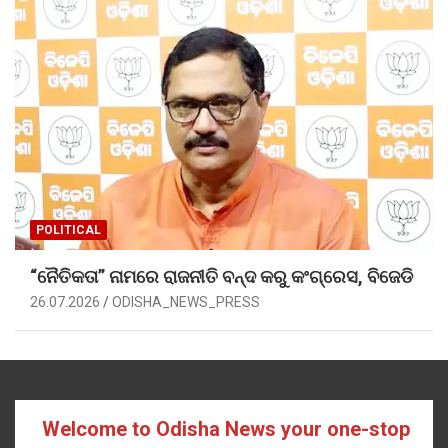
POLITICAL
“ନୈତିକତା” ନାମରେ ରାଜନୀତି ବନ୍ଦ କରୁ କଂଗ୍ରେସ, ବିଜେଡି
26.07.2026
ODISHA_NEWS_PRESS
Welcome to Odisha News your one-stop