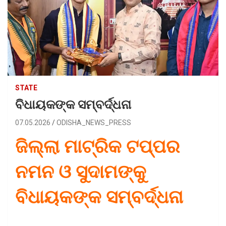
STATE
ବିଧାୟକଙ୍କ ସମ୍ବର୍ଦ୍ଧନା
07.05.2026
ODISHA_NEWS_PRESS
ଜିଲ୍ଲା ମାଟ୍ରିକ ଟପ୍ପର
ନମନ ଓ ସୁଦାମଙ୍କୁ
ବିଧାୟକଙ୍କ ସମ୍ବର୍ଦ୍ଧନା