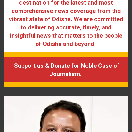
destination for the latest and most
comprehensive news coverage from the
vibrant state of Odisha. We are committed
to delivering accurate, timely, and
insightful news that matters to the people
of Odisha and beyond.
Support us & Donate for Noble Case of
Journalism.