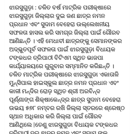
​ଝାରସୁଗୁଡ଼ା : ଚଳିତ ବର୍ଷ ମାଟ୍ରିକ ପରୀକ୍ଷାରେ
ଝାରସୁଗୁଡ଼ା ଜିଲ୍ଲାର ଦୁଇ ଜଣ ଛାତ୍ର ନମନ
ପ୍ରଧାନ ଏବଂ ସୁଦାମ ବେହେରା ଉଲ୍ଲେଖନୀୟ
ସଫଳତା ହାସଲ କରି ସମଗ୍ର ଜିଲ୍ଲା ପାଇଁ ଗୌରବ
ଆଣିଛନ୍ତି । ଏହି ମେଧାବୀ ଛାତ୍ରଙ୍କୁ ସେମାନଙ୍କର
ଅଦ୍ଭୁତପୂର୍ବ ସଫଳତା ପାଇଁ ଝାରସୁଗୁଡ଼ା ବିଧାୟକ
ଟଙ୍କଧର ତ୍ରିପାଠୀ ବିଟିଏମ ସ୍ଥିତ ଭାଜପା
କାର୍ଯ୍ୟାଳୟରେ ଗୁରୁବାର ସମ୍ମାନିତ କରିଛନ୍ତି ।​
ଚଳିତ ମାଟ୍ରିକ ପରୀକ୍ଷାରେ ଝାରସୁଗୁଡା ଏକାତାଳି
ମୁନ୍ସିପାଲ ହାଇସ୍କୁଲ ଛାତ୍ର ନମନ ପ୍ରଧାନ ଏବଂ
କାଳୀ ମନ୍ଦିର ରୋଡ଼ ସ୍ଥିତ ଶ୍ରୀ ଅରବିନ୍ଦ
ପୂର୍ଣ୍ଣାଙ୍ଗ ଶିକ୍ଷାକେନ୍ଦ୍ର ଛାତ୍ର ସୁଦାମ ବେହେରା
ଉଭୟ ୫୭୮ ନମ୍ବର ରଖି ଜିଲ୍ଲା ସ୍ତରରେ ଶ୍ରେଷ୍ଠ
ସ୍ଥାନ ଅଧିକାର କରି ଜିଲ୍ଲା ପାଇଁ ଗୌରବ
ଆଣିଥିଲେ |ତେଣୁ ଝାରସୁଗୁଡା ​ବିଧାୟକ ଟଙ୍କଧର
ତ୍ରିପାଠୀ ଦୁଇ ଛାତ୍ର ନମନ ଏବଂ ସୁଦାମ ଙ୍କୁ