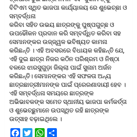
ବିଟିଏମ ସ୍ଥିତ ଭାଜପା କାର୍ଯ୍ୟାଳୟ ରେ ଶୁଭେଚ୍ଛା ଓ
ସମ୍ବର୍ଦ୍ଧନା
​କରିବା ସହିତ ଉଭୟ ଛାତ୍ରଙ୍କୁ ପୁଷ୍ପଗୁଚ୍ଛ ଓ
ଉପଢୌକନ ପ୍ରଦାନ କରି ସମ୍ବର୍ଦ୍ଧିତ କରିବା ସହ
ସେମାନଙ୍କର ଉଜ୍ଜ୍ୱଳ ଭବିଷ୍ୟତ କାମନା
କରିଛନ୍ତି । ଏହି ଅବସରରେ ବିଧାୟକ କହିଛନ୍ତି ଯେ,
ଏହି ଦୁଇ ଛାତ୍ର ନିଜର କଠିନ ପରିଶ୍ରମ ଓ ନିଷ୍ଠା
ବଳରେ ଝାରସୁଗୁଡ଼ା ଜିଲ୍ଲା ପାଇଁ ସୁନାମ ଅର୍ଜନ
କରିଛନ୍ତି। ସେମାନଙ୍କର ଏହି ସଫଳତା ଅନ୍ୟ
ଛାତ୍ରଛାତ୍ରୀମାନଙ୍କ ପାଇଁ ପ୍ରେରଣାଦାୟୀ ହେବ ।
ଏହି ସମ୍ବର୍ଦ୍ଧନା ସମୟରେ ଛାତ୍ରଙ୍କ
ଅଭିଭାବକଙ୍କ ସମେତ ସ୍ଥାନୀୟ ଭାଜପା କର୍ମକର୍ତ୍ତା
ଓ ଶୁଭେଚ୍ଛୁମାନେ ଉପସ୍ଥିତ ରହି ଛାତ୍ରଙ୍କ
ଉତ୍ସାହ ବଢ଼ାଇଥିଲେ ।
F
T
W
S