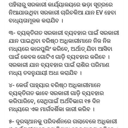
ପହିଲାରୁ ସରକାରୀ କାର୍ଯ୍ୟାଳୟରେ ଭଡ଼ା ସୂତ୍ରରେ
ନିଆଯାଉଥିବା ସରକାରୀ ଚାରିଚକିଆ ଯାନ EV ହେବା
ବାଧ୍ୟତାମୂଳକ କରାଯିବ ।
୩- ବ୍ୟକ୍ତିଗତ ସରକାରୀ ବ୍ୟବହାର ପାଇଁ ସରକାରୀ
ଯାନ ପାଇଥିବା ବରିଷ୍ଠ ଅଧିକାରୀମାନେ ନିଜ ନିଜ
ମଧ୍ୟରେ କାରପୁଲିଂ କରିବେ, ଅର୍ଥାତ୍ ଯିବା ଆସିବା
ପାଇଁ କେବଳ ଗୋଟିଏ ଗାଡ଼ି ବ୍ୟବହାର କରିବେ ।
ସରକାରୀ ଯାନ ବ୍ୟବହାର ପାଇଁ ରାଶିର ପରିମାଣ
ମଧ୍ୟ ତଦନୁଯାୟୀ ଅଧା କରାଯିବ ।
୪- କେଉଁ ପାହ୍ୟାର ବରିଷ୍ଠ ଅଧିକାରୀମାନେ
ବ୍ୟକ୍ତିଗତ ଭାବେ ସରକାରୀ ଗାଡ଼ି ବ୍ୟବହାର
କରିପାରିବେ, ସେଥିପାଇଁ ଅର୍ଥବିଭାଗ ୧୫ ଦିନ
ମଧ୍ୟରେ ଏକ ମାର୍ଗଦର୍ଶିକା ଜାରୀ କରିବ ।
୫- ଦୂରସ୍ଥାନକୁ ପରିଦର୍ଶନରେ ଗଲାବେଳେ ଅଧିକାରୀ