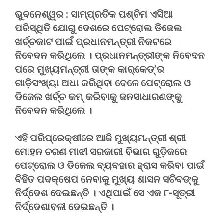
ଭୁବନେଶ୍ୱର : ସାମ୍ପ୍ରତିକ ପଶ୍ଚିମ ଏସିଆ
ପରିସ୍ଥିତି ଯୋଗୁ ଦେଶରେ ପେଟ୍ରୋଲ ଡିଜେଲ
ଖର୍ଚ୍ଚକାଟ ପାଇଁ ପ୍ରଧାନମନ୍ତ୍ରୀ ନିକଟରେ
ନିବେଦନ କରିଥିଲେ । ପ୍ରଧାନମନ୍ତ୍ରୀଙ୍କ ନିବେଦନ
ପରେ ମୁଖ୍ୟମନ୍ତ୍ରୀ ତାଙ୍କ କାର୍‌କେଡ୍‌’ର
ଗାଡ଼ିସଂଖ୍ୟା ଅଧା କରିଥିବା ବେଳେ ପେଟ୍ରୋଲ ଓ
ଡିଜେଲ ଖର୍ଚ୍ଚ କମ୍ କରିବାକୁ ଜନସାଧାରଣଙ୍କୁ
ନିବେଦନ କରିଥିଲେ ।
ଏହି ପରିପ୍ରେକ୍ଷୀରେ ଆଜି ମୁଖ୍ୟମନ୍ତ୍ରୀ ଶ୍ରୀ
ମୋହନ ଚରଣ ମାଝୀ ସରକାରୀ ବିଭାଗ ଗୁଡ଼ିକରେ
ପେଟ୍ରୋଲ ଓ ଡିଜେଲ ବ୍ୟବହାର ହ୍ରାସ କରିବା ପାଇଁ
ବିହିତ ପଦକ୍ଷେପ ନେବାକୁ ମୁଖ୍ୟ ଶାସନ ସଚିବଙ୍କୁ
ନିର୍ଦ୍ଦେଶ ଦେଇଛନ୍ତି । ଏଥିପାଇଁ ସେ ଏକ ୮-ସୂତ୍ରୀ
ନିର୍ଦ୍ଦେଶାବଳୀ ଦେଇଛନ୍ତି ।