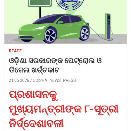
STATE
ଓଡ଼ିଶା ସରକାରଙ୍କ ପେଟ୍ରୋଲ ଓ
ଡିଜେଲ ଖର୍ଚ୍ଚକାଟ
21.05.2026
ODISHA_NEWS_PRESS
ପ୍ରଶାସନକୁ
ମୁଖ୍ୟମନ୍ତ୍ରୀଙ୍କ ୮-ସୂତ୍ରୀ
ନିର୍ଦ୍ଦେଶାବଳୀ