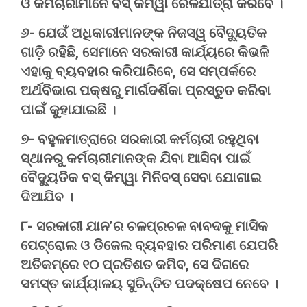
ଓ କର୍ମଚାରୀମାନେ ବସ୍ କିମ୍ୱା ରେଳଯାତ୍ରା କରିବେ ।
୬- ଯେଉଁ ଅଧିକାରୀମାନଙ୍କ ନିଜସ୍ୱ ବୈଦ୍ୟୁତିକ
ଗାଡ଼ି ରହିଛି, ସେମାନେ ସରକାରୀ କାର୍ଯ୍ୟରେ କିଭଳି
ଏହାକୁ ବ୍ୟବହାର କରିପାରିବେ, ସେ ସମ୍ପର୍କରେ
ଅର୍ଥବିଭାଗ ପକ୍ଷରୁ ମାର୍ଗଦର୍ଶିକା ପ୍ରସ୍ତୁତ କରିବା
ପାଇଁ କୁହାଯାଇଛି ।
୭- ବହୁଳମାତ୍ରାରେ ସରକାରୀ କର୍ମଚାରୀ ରହୁଥିବା
ସ୍ଥାନରୁ କର୍ମଚାରୀମାନଙ୍କ ଯିବା ଆସିବା ପାଇଁ
ବୈଦ୍ୟୁତିକ ବସ୍ କିମ୍ୱା ମିନିବସ୍ ସେବା ଯୋଗାଇ
ଦିଆଯିବ ।
୮- ସରକାରୀ ଯାନ’ର ଚଳପ୍ରଚଳ ବାବଦକୁ ମାସିକ
ପେଟ୍ରୋଲ ଓ ଡିଜେଲ ବ୍ୟବହାର ପରିମାଣ ଯେପରି
ଅତିକମ୍‌ରେ ୧୦ ପ୍ରତିଶତ କମିବ, ସେ ଦିଗରେ
ସମସ୍ତ କାର୍ଯ୍ୟାଳୟ ସୁଚିନ୍ତିତ ପଦକ୍ଷେପ ନେବେ ।