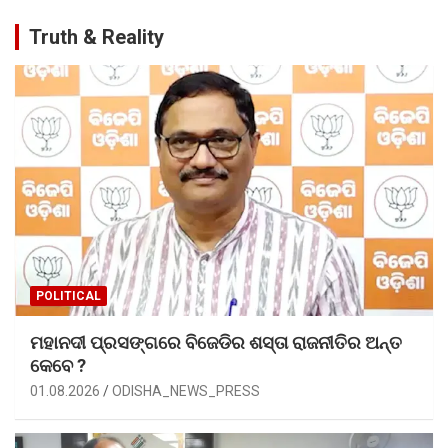
Truth & Reality
POLITICAL
ମହାନଦୀ ପ୍ରସଙ୍ଗରେ ବିଜେଡିର ଶସ୍ତା ରାଜନୀତିର ଅନ୍ତ
କେବେ ?
01.08.2026
ODISHA_NEWS_PRESS