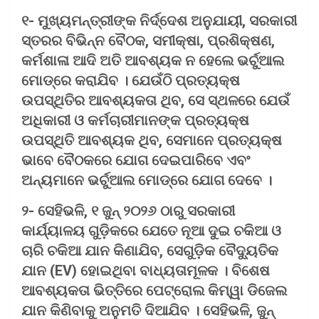
୧- ମୁଖ୍ୟମନ୍ତ୍ରୀଙ୍କ ନିର୍ଦ୍ଦେଶ ଅନୁଯାୟୀ, ସରକାରୀ
ସ୍ତରର ବିଭିନ୍ନ ବୈଠକ, ସମୀକ୍ଷା, ପ୍ରଶିକ୍ଷଣ,
କର୍ମଶାଳା ଆଦି ଅତି ଆବଶ୍ୟକ ନ ହେଲେ ଭର୍ଚୁଆଲ
ମୋଡ୍‌ରେ କରାଯିବ । ଯେଉଁଠି ପ୍ରତ୍ୟକ୍ଷ
ଉପସ୍ଥିତିର ଆବଶ୍ୟକତା ଥିବ, ସେ ସ୍ଥଳରେ ଯେଉଁ
ଅଧିକାରୀ ଓ କର୍ମଚାରୀମାନଙ୍କ ପ୍ରତ୍ୟକ୍ଷ
ଉପସ୍ଥିତି ଆବଶ୍ୟକ ଥିବ, ସେମାନେ ପ୍ରତ୍ୟକ୍ଷ
ଭାବେ ବୈଠକରେ ଯୋଗ ଦେଇପାରିବେ ଏବଂ
ଅନ୍ୟମାନେ ଭର୍ଚୁଆଲ ମୋଡ୍‌ରେ ଯୋଗ ଦେବେ ।
୨- ସେହିଭଳି, ୧ ଜୁନ୍ ୨୦୨୬ ଠାରୁ ସରକାରୀ
କାର୍ଯ୍ୟାଳୟ ଗୁଡ଼ିକରେ ଯେତେ ନୂଆ ଦୁଇ ଚକିଆ ଓ
ଚାରି ଚକିଆ ଯାନ କିଣାଯିବ, ସେଗୁଡ଼ିକ ବୈଦ୍ୟୁତିକ
ଯାନ (EV) ହୋଇଥିବା ବାଧ୍ୟତାମୂଳକ । ବିଶେଷ
ଆବଶ୍ୟକତା ଭିତ୍ତିରେ ପେଟ୍ରୋଲ କିମ୍ୱା ଡିଜେଲ
ଯାନ କିଣିବାକୁ ଅନୁମତି ଦିଆଯିବ । ସେହିଭଳି, ଜୁନ୍