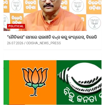
POLITICAL
“ନୈତିକତା” ନାମରେ ରାଜନୀତି ବନ୍ଦ କରୁ କଂଗ୍ରେସ, ବିଜେଡି
26.07.2026
ODISHA_NEWS_PRESS