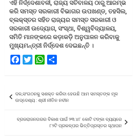
ଏହି ନିର୍ଦ୍ଦେଶାବଳୀ, ରାଜ୍ୟ ସଚିବାଳୟ ଠାରୁ ଆରମ୍ଭ
କରି ସମସ୍ତ ସରକାରୀ ବିଭାଗର ଉପଖଣ୍ଡ, ତହସିଲ,
ବ୍ଲକ୍‌ସ୍ତର ସହିତ ରାଜ୍ୟର ସମସ୍ତ ସରକାରୀ ଓ
ସରକାରୀ ଉଦ୍ୟୋଗ, ସଂସ୍ଥା, ବିଶ୍ୱବିଦ୍ୟାଳୟ,
ସମିତି ମାନଙ୍କରେ କଡ଼ାକଡ଼ି ଅନୁପାଳନ କରିବାକୁ
ମୁଖ୍ୟମନ୍ତ୍ରୀ ନିର୍ଦ୍ଦେଶ ଦେଇଛନ୍ତି ।
F
T
W
S
a
wi
h
h
ce
tt
at
ar
b
er
s
e
Post
ଦଳ,ସଂଗଠନକୁ ସଶକ୍ତ କରିବା ହେଉଛି ଆମ ସମସ୍ତଙ୍କ ମୂଳ
o
A
navigation
ଉଦ୍ଦେଶ୍ୟ : ଶ୍ରୀ ନୀତିନ ନବୀନ
o
p
k
p
ବ୍ରଜରାଜନଗରର ବିକାଶ ପାଇଁ ୨୩.୪୮ କୋଟି ଟଙ୍କା ବ୍ୟୟରେ
୮୨ଟି ପ୍ରକଳ୍ପର ଭିତ୍ତିପ୍ରସ୍ତର ସ୍ଥାପନ