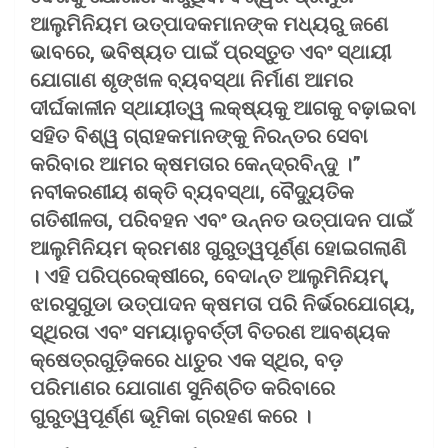
ଆଲୁମିନିୟମ ଉତ୍ପାଦକମାନଙ୍କ ମଧ୍ୟରୁ ଜଣେ
ଭାବରେ, ଭବିଷ୍ୟତ ପାଇଁ ପ୍ରସ୍ତୁତ ଏବଂ ସ୍ଥାୟୀ
ଯୋଗାଣ ଶୃଙ୍ଖଳ ବ୍ୟବସ୍ଥା ନିର୍ମାଣ ଆମର
ଦୀର୍ଘକାଳୀନ ସ୍ଥାୟୀତ୍ୱ ଲକ୍ଷ୍ୟକୁ ଆଗକୁ ବଢ଼ାଇବା
ସହିତ ବିଶ୍ୱ ଗ୍ରାହକମାନଙ୍କୁ ନିରନ୍ତର ସେବା
କରିବାର ଆମର କ୍ଷମତାର କେନ୍ଦ୍ରବିନ୍ଦୁ ।”
ନବୀକରଣୀୟ ଶକ୍ତି ବ୍ୟବସ୍ଥା, ବୈଦ୍ୟୁତିକ
ଗତିଶୀଳତା, ପରିବହନ ଏବଂ ଉନ୍ନତ ଉତ୍ପାଦନ ପାଇଁ
ଆଲୁମିନିୟମ କ୍ରମଶଃ ଗୁରୁତ୍ୱପୂର୍ଣ୍ଣ ହୋଇଗଲାଣି
। ଏହି ପରିପ୍ରେକ୍ଷୀରେ, ବେଦାନ୍ତ ଆଲୁମିନିୟମ୍‌,
ଝାରସୁଗୁଡା ଉତ୍ପାଦନ କ୍ଷମତା ପରି ନିର୍ଭରଯୋଗ୍ୟ,
ସ୍ଥିରତା ଏବଂ ସମୟାନୁବର୍ତ୍ତୀ ବିତରଣ ଆବଶ୍ୟକ
କ୍ଷେତ୍ରଗୁଡ଼ିକରେ ଧାତୁର ଏକ ସ୍ଥିର, ବଡ଼
ପରିମାଣର ଯୋଗାଣ ସୁନିଶ୍ଚିତ କରିବାରେ
ଗୁରୁତ୍ୱପୂର୍ଣ୍ଣ ଭୂମିକା ଗ୍ରହଣ କରେ ।