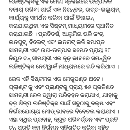
ଲଜିଷ୍ଟିକ୍ସକୁ ଏକ ମେଗା ସ୍କେଲରେ ଉତ୍ପାଦନ
ବଜାୟ ରଖିବା ପାଇଁ ଏକ ନିରନ୍ତର, ଉଚ୍ଚ-ଭଲ୍ୟୁମ୍
କାର୍ଯ୍ୟକୁ ସମର୍ଥନ କରିବା ପାଇଁ ଡିଜାଇନ୍
କରାଯାଇଥିବା ଏକ ସିଷ୍ଟମ୍ ମାଧ୍ୟମରେ ସ୍ଥାନିତ
କରାଯାଇଛି । ପ୍ରତିବର୍ଷ, ଆଲୁମିନା ଭଳି କଂଚା
ଇନପୁଟ୍‌, ବିଲେଟ୍ ଏବଂ ଇନଗଟ୍ ଭଳି ସମାପ୍ତ
ସାମଗ୍ରୀ ଏବଂ ଉପ-ଉତ୍ପାଦ ସମେତ ପ୍ରାୟ ୨୮
ନିୟୁତ ଟନ୍ ସାମଗ୍ରୀ ଏକ ଦୃଢ଼ ଭାବରେ ସମନ୍ୱିତ
ଲଜିଷ୍ଟିକ୍ସ ନେଟୱାର୍କ ମାଧ୍ୟମରେ ଗତି କରିଥାଏ ।
ରେଳ ଏହି ସିଷ୍ଟମର ଏକ ମେରୁଦଣ୍ଡ ଅଟେ।
ପ୍ଲାଣ୍ଟ କୁ ଏବଂ ପ୍ଲାଣ୍ଟରୁ ପ୍ରାୟ ୫୫ ପ୍ରତିଶତ
ସାମଗ୍ରୀ ରେଳ ଦ୍ୱାରା ପରିବହନ କରାଯାଏ, ଯାହାକୁ
ବଡ଼ ଶିଳ୍ପ ଲଜିଷ୍ଟିକ୍ସ ପାଇଁ ସବୁଠାରୁ ଦକ୍ଷ ଏବଂ
ନିର୍ଭରଯୋଗ୍ୟ ମୋଡ୍ ଭାବରେ ବିବେଚନା କରାଯାଏ ।
ଏହା ସ୍ଥିର ପ୍ରବାହ, ଦ୍ରୁତ ପରିବର୍ତ୍ତନ ଏବଂ ପ୍ରତି
ଟନ୍ ପ୍ରତି କମ ନିର୍ଗମନ ସୁନିଶ୍ଚିତ କରିବା ସହିତ