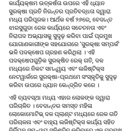
କାର୍ଯ୍ୟକ୍ଷମ ଉତ୍କର୍ଷତା ଉପରେ ଏହି ଧ୍ୟାନ
ସୁରକ୍ଷା ପ୍ରତି ନିରନ୍ତର ପ୍ରତିବଦ୍ଧତା ଦ୍ୱାରା
ମଧ୍ୟ ପରିପୂରକ। ଆର୍ଥକ ବର୍ଷ ୨୬ରେ, ବେଦାନ୍ତ
ଝାରସୁଗୁଡା ରେଳ କାର୍ଯ୍ୟରେ ସଚେତନତା ଏବଂ
ନିରାପଦ ଅଭ୍ୟାସକୁ ସୁଦୃଢ଼ କରିବା ପାଇଁ ପ୍ରମୁଖ
ଯୋଗାଣକାରୀଙ୍କ ସହଯୋଗରେ ‘ସୁରକ୍ଷା ସମ୍ପର୍କ’
ଭଳି ପଦକ୍ଷେପ ଗ୍ରହଣ କରିଥିଲା । ଏହି
ପଦକ୍ଷେପଗୁଡ଼ିକ ସୁରକ୍ଷିତ ରେକ୍ ଗତି, ଦଳ
ମଧ୍ୟରେ ନିକଟ ସମନ୍ୱୟ ଏବଂ ଲଜିଷ୍ଟିକ୍ସ
ନେଟୱାର୍କରେ ସୁରକ୍ଷା-ପ୍ରଥମେ ସଂସ୍କୃତିକୁ ସୁଦୃଢ଼
କରିବା ଉପରେ ଧ୍ୟାନ କେନ୍ଦ୍ରିତ କରେ ।
ଏହି ବ୍ୟବସ୍ଥା ମଧ୍ୟ ଏହାର ଲୋକଙ୍କ ଦ୍ୱାରା
ପରିଚାଳିତ । ବେଦାନ୍ତର ସମସ୍ତ ମହିଳା
ଲୋକୋମୋଟିଭ୍ ଦଳ ପ୍ଲାଣ୍ଟ ମଧ୍ୟରେ ରେଳ ଗତି
ପରିଚାଳନା ଏବଂ ବାହ୍ୟ ଲଜିଷ୍ଟିକ୍ସ କାର୍ଯ୍ୟ ସହିତ
ନିର୍ବିଘ୍ନ ସମନ୍ୱୟ ସୁନିଶ୍ଚିତ କରିବାରେ ଏକ ପ୍ରମୁଖ