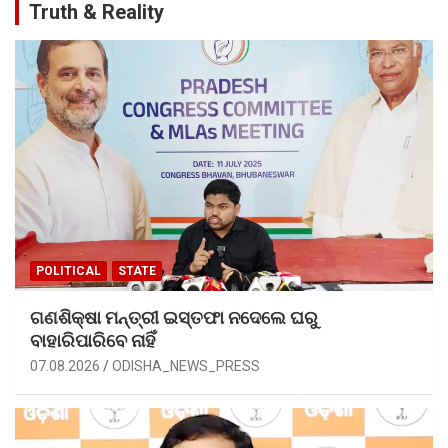
Truth & Reality
POLITICAL
STATE
ଗଣଶିକ୍ଷା ମନ୍ତ୍ରୀ ଇସ୍ତଫା ନଦେଲେ ଘରୁ
ବାହାରିପାରିବେ ନାହିଁ
07.08.2026
ODISHA_NEWS_PRESS