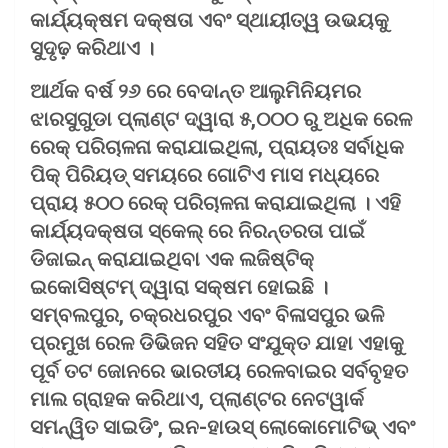
କାର୍ଯ୍ୟକ୍ଷମ ଦକ୍ଷତା ଏବଂ ସ୍ଥାୟୀତ୍ୱ ଉଭୟକୁ
ସୁଦୃଢ଼ କରିଥାଏ ।
ଆର୍ଥକ ବର୍ଷ ୨୬ ରେ ବେଦାନ୍ତ ଆଲୁମିନିୟମର
ଝାରସୁଗୁଡା ପ୍ଲାଣ୍ଟ ଦ୍ୱାରା ୫,୦୦୦ ରୁ ଅଧିକ ରେଳ
ରେକ୍ ପରିଚାଳନା କରାଯାଇଥିଲା, ପ୍ରାୟତଃ ସର୍ବାଧିକ
ପିକ୍ ପିରିୟଡ୍ ସମୟରେ ଗୋଟିଏ ମାସ ମଧ୍ୟରେ
ପ୍ରାୟ ୫୦୦ ରେକ୍ ପରିଚାଳନା କରାଯାଇଥିଲା । ଏହି
କାର୍ଯ୍ୟଦକ୍ଷତା ସ୍କେଲ୍ ରେ ନିରନ୍ତରତା ପାଇଁ
ଡିଜାଇନ୍ କରାଯାଇଥିବା ଏକ ଲଜିଷ୍ଟିକ୍
ଇକୋସିଷ୍ଟମ୍ ଦ୍ୱାରା ସକ୍ଷମ ହୋଇଛି ।
ସମ୍ବଲପୁର, ଚକ୍ରଧରପୁର ଏବଂ ବିଳାସପୁର ଭଳି
ପ୍ରମୁଖ ରେଳ ଡିଭିଜନ ସହିତ ସଂଯୁକ୍ତ ଯାହା ଏହାକୁ
ପୂର୍ବ ତଟ ଜୋନରେ ଭାରତୀୟ ରେଳବାଇର ସର୍ବବୃହତ
ମାଲ ଗ୍ରାହକ କରିଥାଏ, ପ୍ଲାଣ୍ଟର ନେଟୱାର୍କ
ସମନ୍ୱିତ ସାଇଡିଂ, ଇନ-ହାଉସ୍ ଲୋକୋମୋଟିଭ୍ ଏବଂ