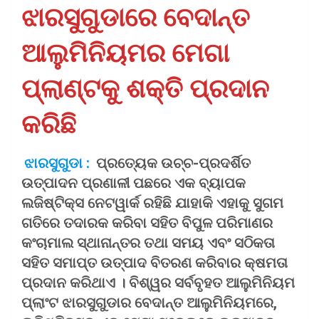
ଝାରସୁଗୁଡାରେ ବେଦାନ୍ତ
ଆଲୁମିନିୟମର ମେଗା
ପ୍ଲାଣ୍ଟକୁ ଶକ୍ତି ପ୍ରଦାନ
କରିଛି
ଝାରସୁଗୁଡା :
ପ୍ରତ୍ୟେକ ଉଚ୍ଚ-ପ୍ରଦର୍ଶିତ
ଉତ୍ପାଦନ ପ୍ରଣାଳୀ ପଛରେ ଏକ ବ୍ୟାପକ
ଲଜିଷ୍ଟିକ୍ସ ନେଟୱାର୍କ ରହିଛି ଯାହାକି ଏହାକୁ ସୁଗମ
ଗତିରେ ତଦାରକ କରିବା ସହିତ ବିପୁଳ ପରିମାଣର
କଂଚାମାଲ ସ୍ଥାନାନ୍ତର ତଥା ସମୟ ଏବଂ ସଠିକତା
ସହିତ ସମାପ୍ତ ଉତ୍ପାଦ ବିତରଣ କରିବାର କ୍ଷମତା
ପ୍ରଦାନ କରିଥାଏ । ବିଶ୍ୱର ସର୍ବବୃହତ ଆଲୁମିନିୟମ
ପ୍ଲାଂଟ ଝାରସୁଗୁଡାର ବେଦାନ୍ତ ଆଲୁମିନିୟମରେ,