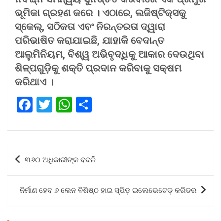
ଭୂମିକା ଗ୍ରହଣ କରେ । ଏଠାରେ, ଲଜିଷ୍ଟିକ୍ସକୁ
ସ୍କେଲ୍‌, ସଠିକତା ଏବଂ ନିରନ୍ତରତା ଦ୍ୱାରା
ପରିଭାଷିତ କରାଯାଇଛି, ଯାହାକି ବେଦାନ୍ତ
ଆଲୁମିନିୟମ, ବିଶ୍ୱ ଅଭିବୃଦ୍ଧିକୁ ଆକାର ଦେଉଥିବା
ଶିଳ୍ପଗୁଡ଼ିକୁ ଶକ୍ତି ପ୍ରଦାନ କରିବାକୁ ସକ୍ଷମ
କରିଥାଏ ।
F
T
W
S
a
wi
h
h
ce
tt
at
ar
b
er
s
e
Post
୩୬୦ ଅଧିକାରୀଙ୍କ ବଦଳି
o
A
navigation
o
p
ନିର୍ମାଣ ହେବ ୬ ଲେନ ବିଶିଷ୍ଠ ହାଇ ସ୍ପିଡ଼ ଇଲେଭେଟେଡ଼ କରିଡର
k
p