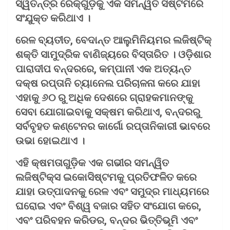
ସ୍ୱତନ୍ତ୍ର ରେକ୍ଗୁଡ଼ିକୁ ଏକ ସମନ୍ୱିତ ସିଷ୍ଟମରେ
ସଂଯୁକ୍ତ କରିଥାଏ ।
ରେଳ ବ୍ୟତୀତ, ବେଦାନ୍ତ ଆଲୁମିନିୟମର ଲଜିଷ୍ଟିକ୍
ଶକ୍ତି ସାମୁଦ୍ରିକ ବାଣିଜ୍ୟରେ ବିସ୍ତାରିତ । ଓଡ଼ିଶାର
ପାରାଦୀପ ବନ୍ଦରରେ, କମ୍ପାନୀ ଏକ ଅତ୍ୟନ୍ତ
ଦକ୍ଷ ରପ୍ତାନି ଚ୍ୟାନେଲ ପରିଚାଳନା କରେ ଯାହା
ଏହାକୁ ୬୦ ରୁ ଅଧିକ ଦେଶରେ ଗ୍ରାହକମାନଙ୍କୁ
ସେବା ଯୋଗାଇବାକୁ ସକ୍ଷମ କରିଥାଏ, ବନ୍ଦରରୁ
ସର୍ବବୃହତ କଣ୍ଟେନର କାର୍ଗୋ ରପ୍ତାନିକାରୀ ଭାବରେ
ଉଭା ହୋଇଥାଏ ।
ଏହି କ୍ଷମତାଗୁଡ଼ିକ ଏକ ଗଭୀର ସମନ୍ୱିତ
ଲଜିଷ୍ଟିକ୍ସ ଇକୋସିଷ୍ଟମକୁ ପ୍ରତିଫଳିତ କରେ
ଯାହା ଉତ୍ପାଦନକୁ ରେଳ ଏବଂ ସମୁଦ୍ର ମାଧ୍ୟମରେ
ଘରୋଇ ଏବଂ ବିଶ୍ୱ ବଜାର ସହିତ ସଂଯୋଗ କରେ,
ଏବଂ ପରିବହନ କରିଡର, ବନ୍ଦର ଭିତ୍ତିଭୂମି ଏବଂ