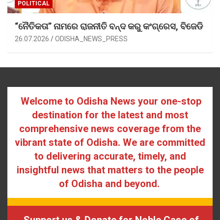
POLITICAL
“ନୈତିକତା” ନାମରେ ରାଜନୀତି ବନ୍ଦ କରୁ କଂଗ୍ରେସ, ବିଜେଡି
26.07.2026
ODISHA_NEWS_PRESS
Welcome to Odisha News your one-stop
destination for the latest and most
comprehensive news coverage from the
vibrant state of Odisha. We are committed
to delivering accurate, timely, and
insightful news that matters to the people
of Odisha and beyond.
Support us & Donate for Noble Case of