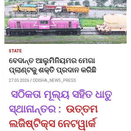
STATE
ବେଦାନ୍ତ ଆଲୁମିନିୟମର ମେଗା
ପ୍ଲାଣ୍ଟକୁ ଶକ୍ତି ପ୍ରଦାନ କରିଛି
27.05.2026
ODISHA_NEWS_PRESS
ସଠିକତା ମୂଲ୍ୟ ସହିତ ଧାତୁ
ସ୍ଥାନାନ୍ତର :
ଉତ୍ତମ
ଲଜିଷ୍ଟିକ୍ସ ନେଟୱାର୍କ