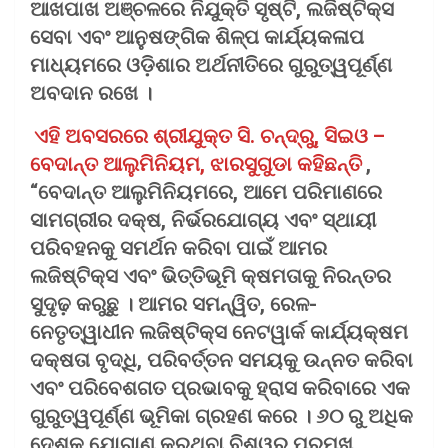
ଆଖପାଖ ଅଞ୍ଚଳରେ ନିଯୁକ୍ତି ସୃଷ୍ଟି, ଲଜିଷ୍ଟିକ୍ସ
ସେବା ଏବଂ ଆନୁଷଙ୍ଗିକ ଶିଳ୍ପ କାର୍ଯ୍ୟକଳାପ
ମାଧ୍ୟମରେ ଓଡ଼ିଶାର ଅର୍ଥନୀତିରେ ଗୁରୁତ୍ୱପୂର୍ଣ୍ଣ
ଅବଦାନ ରଖେ ।
ଏହି ଅବସରରେ ଶ୍ରୀଯୁକ୍ତ ସି. ଚନ୍ଦ୍ରୁ, ସିଇଓ –
ବେଦାନ୍ତ ଆଲୁମିନିୟମ, ଝାରସୁଗୁଡା କହିଛନ୍ତି
,
“ବେଦାନ୍ତ ଆଲୁମିନିୟମରେ, ଆମେ ପରିମାଣରେ
ସାମଗ୍ରୀର ଦକ୍ଷ, ନିର୍ଭରଯୋଗ୍ୟ ଏବଂ ସ୍ଥାୟୀ
ପରିବହନକୁ ସମର୍ଥନ କରିବା ପାଇଁ ଆମର
ଲଜିଷ୍ଟିକ୍ସ ଏବଂ ଭିତ୍ତିଭୂମି କ୍ଷମତାକୁ ନିରନ୍ତର
ସୁଦୃଢ଼ କରୁଛୁ । ଆମର ସମନ୍ୱିତ, ରେଳ-
ନେତୃତ୍ୱାଧୀନ ଲଜିଷ୍ଟିକ୍ସ ନେଟୱାର୍କ କାର୍ଯ୍ୟକ୍ଷମ
ଦକ୍ଷତା ବୃଦ୍ଧି, ପରିବର୍ତ୍ତନ ସମୟକୁ ଉନ୍ନତ କରିବା
ଏବଂ ପରିବେଶଗତ ପ୍ରଭାବକୁ ହ୍ରାସ କରିବାରେ ଏକ
ଗୁରୁତ୍ୱପୂର୍ଣ୍ଣ ଭୂମିକା ଗ୍ରହଣ କରେ । ୬୦ ରୁ ଅଧିକ
ଦେଶକୁ ଯୋଗାଣ କରୁଥିବା ବିଶ୍ୱର ପ୍ରମୁଖ