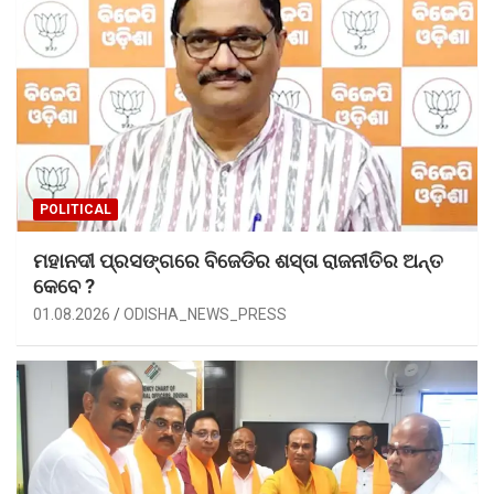
POLITICAL
ମହାନଦୀ ପ୍ରସଙ୍ଗରେ ବିଜେଡିର ଶସ୍ତା ରାଜନୀତିର ଅନ୍ତ
କେବେ ?
01.08.2026
ODISHA_NEWS_PRESS