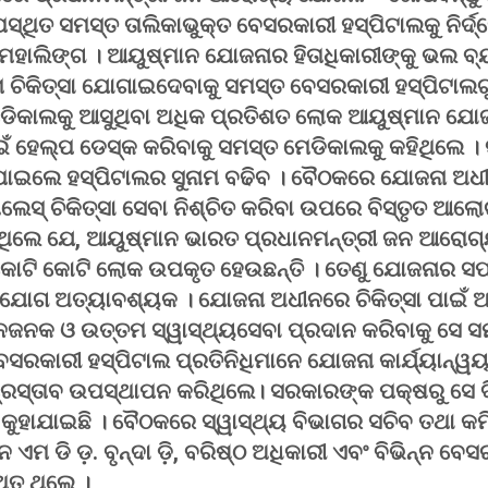
ିତ ସମସ୍ତ ତାଲିକାଭୁକ୍ତ ବେସରକାରୀ ହସ୍ପିଟାଲକୁ ନିର୍ଦ୍
 ମହାଲିଙ୍ଗ । ଆୟୁଷ୍ମାନ ଯୋଜନାର ହିତାଧିକାରୀଙ୍କୁ ଭଲ 
ମ ଚିକିତ୍ସା ଯୋଗାଇଦେବାକୁ ସମସ୍ତ ବେସରକାରୀ ହସ୍ପିଟାଲଗ
 ମେଡିକାଲକୁ ଆସୁଥିବା ଅଧିକ ପ୍ରତିଶତ ଲୋକ ଆୟୁଷ୍ମାନ ଯୋଜନ
ଁ ହେଲ୍ପ ଡେସ୍କ କରିବାକୁ ସମସ୍ତ ମେଡିକାଲକୁ କହିଥିଲେ । ସ
 ପାଇଲେ ହସ୍ପିଟାଲର ସୁନାମ ବଢିବ । ବୈଠକରେ ଯୋଜନା ଅଧ
ଲେସ୍ ଚିକିତ୍ସା ସେବା ନିଶ୍ଚିତ କରିବା ଉପରେ ବିସ୍ତୃତ ଆଲ
କହିଥିଲେ ଯେ, ଆୟୁଷ୍ମାନ ଭାରତ ପ୍ରଧାନମନ୍ତ୍ରୀ ଜନ ଆରୋ
ୋଟି କୋଟି ଲୋକ ଉପକୃତ ହେଉଛନ୍ତି । ତେଣୁ ଯୋଜନାର ସଫ
ଯୋଗ ଅତ୍ୟାବଶ୍ୟକ । ଯୋଜନା ଅଧୀନରେ ଚିକିତ୍ସା ପାଇଁ ଆ
ମାନଜନକ ଓ ଉତ୍ତମ ସ୍ୱାସ୍ଥ୍ୟସେବା ପ୍ରଦାନ କରିବାକୁ ସେ ସ
େସରକାରୀ ହସ୍ପିଟାଲ ପ୍ରତିନିଧିମାନେ ଯୋଜନା କାର୍ଯ୍ୟାନ୍ୱୟ
ଓ ପ୍ରସ୍ତାବ ଉପସ୍ଥାପନ କରିଥିଲେ। ସରକାରଙ୍କ ପକ୍ଷରୁ ସେ
ୁହାଯାଇଛି । ବୈଠକରେ ସ୍ୱାସ୍ଥ୍ୟ ବିଭାଗର ସଚିବ ତଥା କମ
ନ ଏମ ଡି ଡ଼. ବୃନ୍ଦା ଡ଼ି, ବରିଷ୍ଠ ଅଧିକାରୀ ଏବଂ ବିଭିନ୍ନ ବ
ଥିତ ଥିଲେ ।