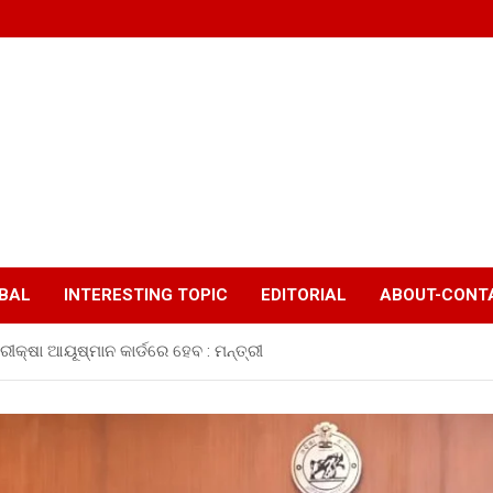
BAL
INTERESTING TOPIC
EDITORIAL
ABOUT-CONTA
ରୀକ୍ଷା ଆୟୂଷ୍ମାନ କାର୍ଡରେ ହେବ : ମନ୍ତ୍ରୀ