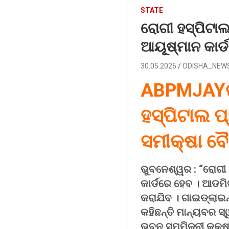
STATE
ରୋଗୀ ହସ୍ପିଟାଲର
ଆୟୂଷ୍ମାନ କାର୍ଡ
30.05.2026
ODISHA_NEW
ABPMJAYର 
ହସ୍ପିଟାଲ ପ
ସମୀକ୍ଷା ବ
ଭୁବନେଶ୍ୱର : “ରୋଗୀ ହ
କାର୍ଡରେ ହେବ । ଆଡମି
କରାଯିବ । ଗାଇଡ୍‌ଲାଇ
କହିଛନ୍ତି ମାନ୍ୟବର ସ
ଭବନ ସମ୍ମିଳନୀ କକ୍