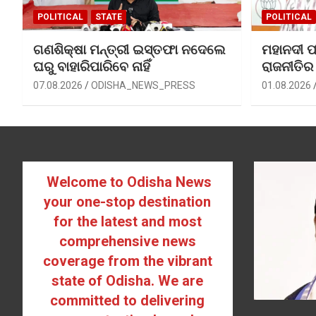
POLITICAL
STATE
POLITICAL
ଗଣଶିକ୍ଷା ମନ୍ତ୍ରୀ ଇସ୍ତଫା ନଦେଲେ
ମହାନଦୀ ପ
ଘରୁ ବାହାରିପାରିବେ ନାହିଁ
ରାଜନୀତିର
07.08.2026
ODISHA_NEWS_PRESS
01.08.2026
Welcome to Odisha News
your one-stop destination
for the latest and most
comprehensive news
coverage from the vibrant
state of Odisha. We are
committed to delivering