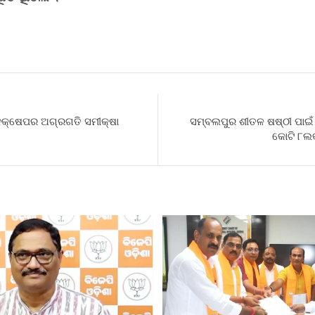
S
h
r
ଦକ୍ଷେପର ଅଗ୍ରଗତି ସମୀକ୍ଷା
ସମ୍ବଲପୁର ଶୀତଳ ଷଷ୍ଠୀ ପାଇଁ ସ
କୋଟି ୮ଲକ