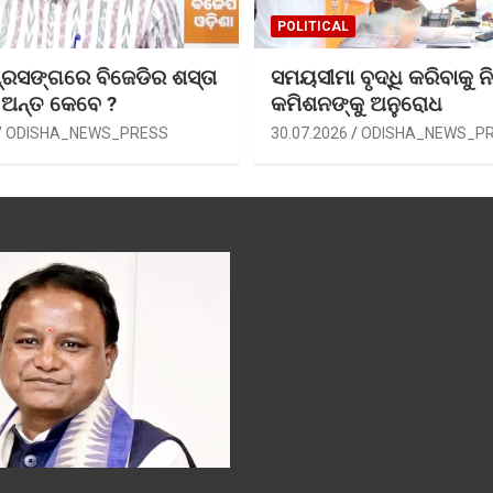
POLITICAL
୍ରସଙ୍ଗରେ ବିଜେଡିର ଶସ୍ତା
ସମୟସୀମା ବୃଦ୍ଧି କରିବାକୁ ନି
 ଅନ୍ତ କେବେ ?
କମିଶନଙ୍କୁ ଅନୁରୋଧ
ODISHA_NEWS_PRESS
30.07.2026
ODISHA_NEWS_P