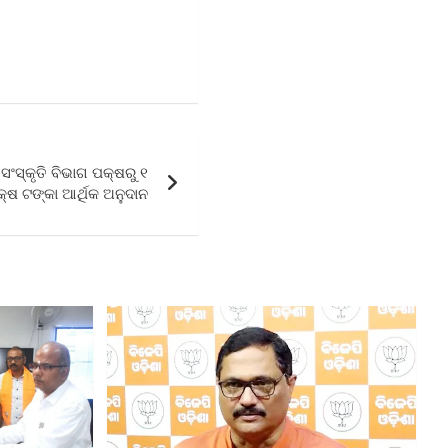
ଂସ୍କୃତି ବିଭାଗ ପକ୍ଷରୁ ୧
୍ଷ ଟଙ୍କା ଆର୍ଥିକ ଅନୁଦାନ