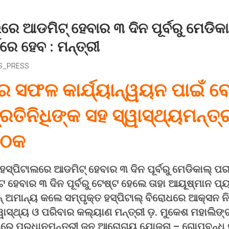
େ ଆଡମିଟ୍‌ ହେବାର ୩ ଦିନ ପୂର୍ବରୁ ମେଡିକା
ରେ ହେବ : ମନ୍ତ୍ରୀ
S_PRESS
ସଫଳ କାର୍ଯ୍ୟାନ୍ୱୟନ ପାଇଁ ବ
୍ରତିନିଧିଙ୍କ ସହ ସ୍ୱାସ୍ଥ୍ୟମନ୍ତ୍
ୈଠକ
ସ୍ପିଟାଲରେ ଆଡମିଟ୍‌ ହେବାର ୩ ଦିନ ପୂର୍ବରୁ ମେଡିକାଲ୍‌ ପ
ଟ ହେବାର ୩ ଦିନ ପୂର୍ବରୁ ଟେଷ୍ଟ ହେଲେ ତାହା ଆୟୂଷ୍ମାନ ପ
ନ୍‌ ଅମାନ୍ୟ କଲେ ସମ୍ପୃକ୍ତ ହସ୍ପିଟାଲ୍‌ ବିରୋଧରେ ଆକ୍ସନ 
୍ୱାସ୍ଥ୍ୟ ଓ ପରିବାର କଲ୍ୟାଣ ମନ୍ତ୍ରୀ ଡ଼. ମୁକେଶ ମହାଲିଙ
ଷରେ ପ୍ରଧାନମନ୍ତ୍ରୀ ଜନ ଆରୋଗ୍ୟ ଯୋଜନା – ଗୋପବନ୍ଧ