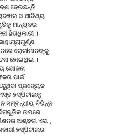
ଦେଶ ଦେଇଛନ୍ତି
ବ୍ୟବହାର ଓ ଆତିଥ୍ୟ
ୁଡିକୁ ମାନ୍ୟବର
ା ହିତାଧିକାରୀ ।
ାହାଯ୍ୟପୂର୍ଣ୍ଣ
ୀନରେ ରୋଗୀମାନଙ୍କୁ
ୋଚନା ହୋଇଥିଲା ।
ଗ୍ୟ ଯୋଜନା
ଳତା ପାଇଁ
ସୁଥିବା ପ୍ରତ୍ୟେକ
ମସ୍ତ ହସ୍ପିଟାଲକୁ
ନ ସମ୍ବନ୍ଧୀୟ ବିଭିନ୍ନ
 ଦିଗଗୁଡିକ ଉପରେ
ିଶନର ଅଶ୍ଵତୀ ଏସ. ,
େସରକାରୀ ହସ୍ପିଟାଲର