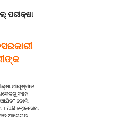
ଲ୍‌ ପରୀକ୍ଷା
େସରକାରୀ
ରୀଙ୍କ
ରୀକ୍ଷା ଆୟୂଷ୍ମାନ
୍ୟାକେଜରୁ ବହନ
ନିଆଯିବ” ବୋଲି
୍ଗ । ଆଜି ଲୋକସେବା
ୁ ଜନ ଆରୋଗ୍ୟ