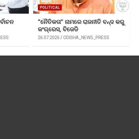
POLITICAL
ର୍ବାଚନ
“ନୈତିକତା” ନାମରେ ରାଜନୀତି ବନ୍ଦ କରୁ
କଂଗ୍ରେସ, ବିଜେଡି
RESS
26.07.2026
ODISHA_NEWS_PRESS