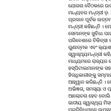
ଯୋଜନା ବୈଠକରେ ଉପସ୍ଥ
ମାନ୍ୟବର ମନ୍ତ୍ରୀ ଡ଼.
ପ୍ରଦାନ ପୂର୍ବକ ଉତ୍ତ
ମନ୍ତ୍ରୀ କହିଛନ୍ତି ।
ସେମାନଙ୍କ ସୁବିଧା ପାଇ
ପରିବେଶରେ ଚିକିତ୍ସା
ଗୁଣାତ୍ମକ ଏବଂ କ୍ୟାଶ
ସ୍ୱାସ୍ଥ୍ୟମନ୍ତ୍ରୀ 
ମାଧ୍ୟମରେ ରାଜ୍ୟର କ
ହସ୍ପିଟାଲମାନଙ୍କ ସହ
ହିତାଧିକାରୀଙ୍କୁ ସମ୍
ଆହ୍ୱାନ କରିଛନ୍ତି । ବ
ଅଭିଜ୍ଞତା, ସମସ୍ୟା 
ଆଲୋଚନା ହେବ ବୋଲି କ
ଜାତୀୟ ସ୍ୱାସ୍ଥ୍ୟ ମିସ
ପ୍ରତିନିଧିମାନେ ଉପସ୍