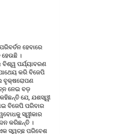
ପରିବର୍ତନ ହେବାରେ
 ହେଉଛି ।
 ବିଶ୍ୱ ପର୍ଯ୍ୟାବରଣ
ପାଥେୟ କରି ବିଜେପି
ମଲ ବୃକ୍ଷରୋପଣ
ଯତ୍ନ ନେଇ ବଡ଼
ହିଛନ୍ତି ଯେ, ଯଶସ୍ୱୀ
ୋଇ ବିଜେପି ପରିବାର
ତ୍ୱବୋଧକୁ ସ୍ୱୀକାର
ଦନ କରିଛନ୍ତି ।
 ଏକ ସ୍ୱଚ୍ଛ ପରିବେଶ