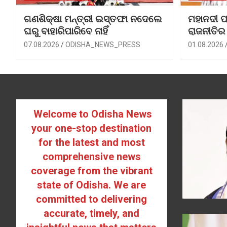
ଗଣଶିକ୍ଷା ମନ୍ତ୍ରୀ ଇସ୍ତଫା ନଦେଲେ
ମହାନଦୀ ପ
ଘରୁ ବାହାରିପାରିବେ ନାହିଁ
ରାଜନୀତିର
07.08.2026
ODISHA_NEWS_PRESS
01.08.2026
Welcome to Odisha News
your one-stop destination
for the latest and most
comprehensive news
coverage from the vibrant
state of Odisha. We are
committed to delivering
accurate, timely, and