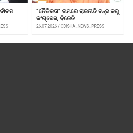
ର୍ବାଚନ
“ନୈତିକତା” ନାମରେ ରାଜନୀତି ବନ୍ଦ କରୁ
କଂଗ୍ରେସ, ବିଜେଡି
RESS
26.07.2026
ODISHA_NEWS_PRESS