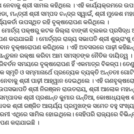
୍ପ ନେବାକୁ ଶ୍ରୀ ସାମଲ କହିଥିଲେ । ଏହି କାର୍ଯ୍ୟକ୍ରମରେ ଉପ
ଡା, ମନ୍ତ୍ରୀ ଶ୍ରୀ ସମ୍ପଦ ଚନ୍ଦ୍ର ସ୍ୱାଇଁ, ଶ୍ରୀ ମୁକେଶ ମ
ଯ୍ୟକର୍ତା ଉପସ୍ଥିତ ରହି ବୃକ୍ଷରୋପଣ କରିଥିଲେ ।
 ମୋର୍ଚ୍ଚା ପକ୍ଷରୁ କଟକ ଜିଲ୍ଲା ବାଙ୍କୀ ବ୍ଲକର ପ୍ରସିଦ୍ଧ 
 କରାଯାଇଛି । ମୋର୍ଚ୍ଚାର ରାଜ୍ୟ ସଭାପତି ଶ୍ରୀ ଶୁଭ୍ରାଂଶ
ାନ ବୃକ୍ଷରୋପଣ କରିଥିଲେ । ଏହି ଅବସରରେ ପାଢ଼ୀ କହିଛନ୍
କ ସନ୍ତୁଳନ ରକ୍ଷା କରିବା ଆମ ସମସ୍ତଙ୍କ ନୈତିକ ଦାୟିତ୍ୱ । 
ିବର୍ତନ ସମୟରେ ବୃକ୍ଷରୋପଣ ହିଁ ଏକମାତ୍ର ବିକଳ୍ପ। ତେଣୁ 
ଙ୍କ ସ୍ମୃତି ଓ ସମ୍ମାନାର୍ଥେ ପ୍ରତ୍ୟେକ ବ୍ୟକ୍ତି ଅନ୍ତତଃ ଗ
ୱ ନେବାକୁ ଶ୍ରୀ ପାଢ଼ୀ ଆହ୍ୱାନ ଦେଇଥିଲେ । ଏହି ଗଣବୃକ୍ଷର
ୟ ଉପସଭାପତି ଶ୍ରୀ ନିରଞ୍ଜନ ରାଉତରାୟ, ଶ୍ରୀ ଆଲୋକ ମହାନ
ି, ସମ୍ପାଦକ ଶ୍ରୀ ପ୍ରଶାନ୍ତ କୁମାର ଗନ୍ତିଆ, କୋଷାଧ୍ୟକ୍ଷ ଶ
ାଦକ ଶ୍ରୀ ରଞ୍ଜିତ ଆଚାର୍ଯ୍ୟ ପ୍ରମୁଖଙ୍କ ସମେତ ବହୁ ସଂଖ୍ୟକ
େମୀ ଏଥିରେ ସାମିଲ ହୋଇଥିଲେ। ସେହିପରି ରାଜ୍ୟରେ ବିଭିନ୍
ୋପଣ କରାଯାଇଛି ।