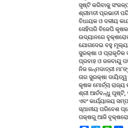
ସୃଷ୍ଟି କରିବାକୁ ସଂକଳ
ଶ୍ରୀମତୀ ପ୍ରଭାତୀ ପରି
ବିଧାୟକ ଓ ଦଳୀୟ କାର୍
ସେହିପରି ବିଜେପି କୃଷକ
ଉଦ୍ୟାନରେ ବୃକ୍ଷରୋପଣ
ଯୋଗଦେଇ ବହୁ ମୂଲ୍ୟବ
ସୁରକ୍ଷା ଓ ପ୍ରାକୃତି
ପ୍ରବାହ ଓ ଜଳବାୟୁ ପର
ନିଜ ଜନ୍ମଦାତ୍ରୀ ମା’
ତାର ସୁରକ୍ଷା ଦାୟିତ୍
କୃଷକ ମୋର୍ଚ୍ଚା ରାଜ୍
ଶ୍ରୀ ଆର୍ତବନ୍ଧୁ ପୃଷ୍ଟ
ଏବଂ କାର୍ଯ୍ୟାଳୟ ସମ୍ପ
ସ୍ଥାନୀୟ ପରିବେଶ ପ୍ର
ପକ୍ଷରୁ ଆଜି ବୃକ୍ଷର