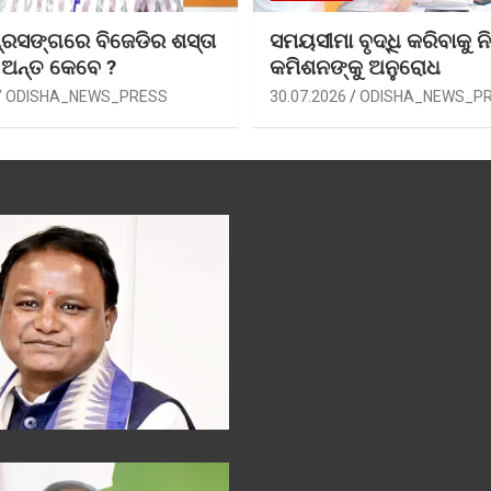
୍ରସଙ୍ଗରେ ବିଜେଡିର ଶସ୍ତା
ସମୟସୀମା ବୃଦ୍ଧି କରିବାକୁ ନି
 ଅନ୍ତ କେବେ ?
କମିଶନଙ୍କୁ ଅନୁରୋଧ
ODISHA_NEWS_PRESS
30.07.2026
ODISHA_NEWS_P