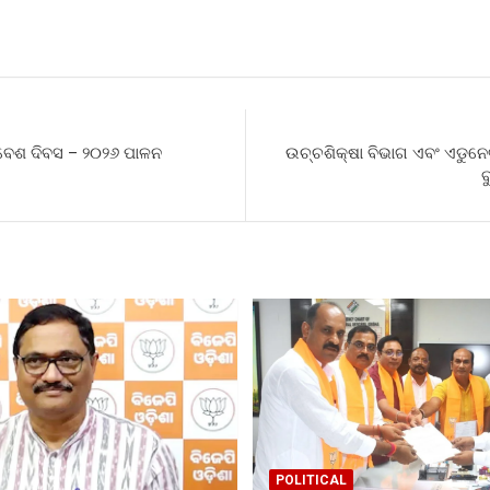
S
h
r
ିବେଶ ଦିବସ – ୨୦୨୬ ପାଳନ
ଉଚ୍ଚଶିକ୍ଷା ବିଭାଗ ଏବଂ ଏଡୁନ
ବ
POLITICAL