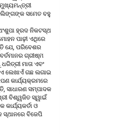
ମୁଖ୍ୟମନ୍ତ୍ରୀ
ହାଲିଙ୍ଗଙ୍କ ସମେତ ବହୁ
ଅଂଶୁପା ହ୍ରଦ ନିକଟସ୍ଥ
ୁ ମୋହନ ପାଢ଼ୀ ଏଥିରେ
ତି ଯେ, ପରିବେଶର
ବର୍ତମାନର ଗ୍ରୀଷ୍ମ
ଧରିତ୍ରୀ ମାତା ଏବଂ
ୋଟିଏ ଲେଖାଏଁ ଗଛ ଲଗାଇ
ୋପଣ କାର୍ଯ୍ୟକ୍ରମରେ
୍ତି, ସାଧାରଣ ସମ୍ପାଦକ
୍ରୀ ବିଶ୍ୱଜିତ ସ୍ୱାଇଁ
 କାର୍ଯ୍ୟକର୍ତା ଓ
ନ ସ୍ଥାନରେ ବିଜେପି