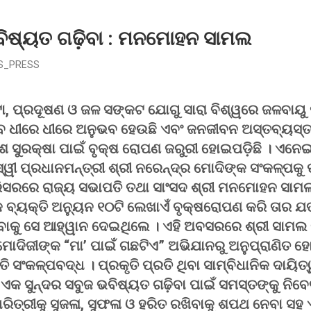
ଭବିଷ୍ୟତ ଗଢ଼ିବା : ମନମୋହନ ସାମଲ
S_PRESS
ା, ପ୍ରଦୂଷଣ ଓ ଜଳ ସଙ୍କଟ ଯୋଗୁ ସାରା ବିଶ୍ୱରେ ଜଳବାୟୁ 
ଭାବ ଧୀରେ ଧୀରେ ଅନୁଭବ ହେଉଛି ଏବଂ ଜନଜୀବନ ଅସ୍ତବ୍ୟସ୍ତ
ଶ ସୁରକ୍ଷା ପାଇଁ ବୃକ୍ଷ ରୋପଣ ଜରୁରୀ ହୋଇପଡ଼ିଛି । ଏନେଇ
ୀ ପ୍ରଧାନମନ୍ତ୍ରୀ ଶ୍ରୀ ନରେନ୍ଦ୍ର ମୋଦିଙ୍କ ସଂକଳ୍ପକୁ 
ପରିସରରେ ରାଜ୍ୟ ସଭାପତି ତଥା ସାଂସଦ ଶ୍ରୀ ମନମୋହନ ସା
କ ବ୍ୟକ୍ତି ଅନ୍ୟୁନ ୧୦ଟି ଲେଖାଏଁ ବୃକ୍ଷରୋପଣ କରି ତାର 
ବାକୁ ସେ ଆହ୍ୱାନ ଦେଇଥିଲେ । ଏହି ଅବସରରେ ଶ୍ରୀ ସାମଲ କ
 ମୋଦିଜୀଙ୍କ “ମା’ ପାଇଁ ଗଛଟିଏ” ଅଭିଯାନରୁ ଅନୁପ୍ରାଣିତ ହ
ି ସଂକଳ୍ପବଦ୍ଧ । ପ୍ରକୃତି ପ୍ରତି ଥିବା ସାମ୍ବିଧାନିକ ଦାୟି
 ଏକ ସୁନ୍ଦର ସବୁଜ ଭବିଷ୍ୟତ ଗଢ଼ିବା ପାଇଁ ସମସ୍ତଙ୍କୁ ନିବେ
ିତ୍ରୀକୁ ସୁଜଳା, ସୁଫଳା ଓ ହରିତ ରଖିବାକୁ ଶପଥ ନେବା ସହ