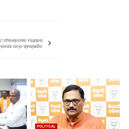
େଟ୍ ଫାଉଣ୍ଡେସନ ମଧ୍ୟରେ
ୁଝାମଣା ପତ୍ର ସ୍ଵାକ୍ଷରିତ
POLITICAL