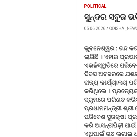
POLITICAL
ସୁନ୍ଦର ସବୁଜ 
05.06.2026
ODISHA_NEW
ଭୁବନେଶ୍ୱର : ଗଛ କଟ
ଲାଗିଛି । ଏହାର ପ୍ର
ଏଭଳିସ୍ଥିତିରେ ପରିବେ
ଦିବସ ଅବସରରେ ଯଶସ୍ୱ
ରାଜ୍ୟ କାର୍ଯ୍ୟାଳୟ 
କରିଥିଲେ । ପ୍ରତ୍ୟେ
ଦ୍ରୁମରେ ପରିଣତ କରି
ପ୍ରଧାନମନ୍ତ୍ରୀ ଶ୍ରୀ
ପରିବେଶ ସୁରକ୍ଷା ପ୍ରତ
କରି ଆସନ୍ତାପିଢ଼ୀ ପାଇଁ
ଏଥିପାଇଁ ଗଛ ଲଗାଇ ଧର