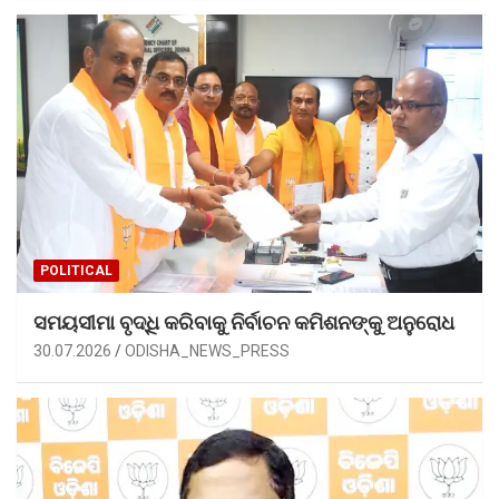
POLITICAL
ସମୟସୀମା ବୃଦ୍ଧି କରିବାକୁ ନିର୍ବାଚନ କମିଶନଙ୍କୁ ଅନୁରୋଧ
30.07.2026
ODISHA_NEWS_PRESS