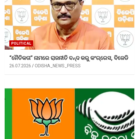
POLITICAL
“ନୈତିକତା” ନାମରେ ରାଜନୀତି ବନ୍ଦ କରୁ କଂଗ୍ରେସ, ବିଜେଡି
26.07.2026
ODISHA_NEWS_PRESS