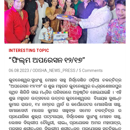
INTERESTING TOPIC
“ଫିଲ୍ମ ଅପରେସନ ୧୨/୧୭”
06.08.2023
ODISHA_NEWS_PRESS
5 Comments
ଭୁବନେଶ୍ୱର:ସୁଧାଂଶୁ ମୋହନ ସାହୁ ନିର୍ଦ୍ଦେଶିତ ଓଡ଼ିଆ ଚଳଚ୍ଚିତ୍ର
“ଅପରେସନ ୧୨/୧୭” ର ଶୁଭ ମହୁରତ ଭୁବନେଶ୍ୱର ଚନ୍ଦ୍ରଶେଖରପୁର
ସ୍ଥିତ ଶିରିଡି ସାଇ ମନ୍ଦିର ପରିସରରେ ଅନୁଷ୍ଠିତ ହୋଇଯାଇଛି । ଏହି
ଶୁଭ ମହୁରତ ଉତ୍ସବରେ ଉତ୍ତର ଭୁବନେଶ୍ୱରର ବିଧାୟକ ସୁଶାନ୍ତ
କୁମାର ରାଉତ, ୧୪ ନମ୍ବର ୱାର୍ଡ ର କର୍ପୋରେଟର ମୋନାଲିସା ସାହୁ,
ସମାଜସେବୀ ମନୋଜ କୁମାର ସାହୁଙ୍କ ସମେତ ଚଳଚ୍ଚିତ୍ର ର
ପ୍ରଯୋଜିକା ଶୁଭ୍ରା ପଟ୍ଟନାୟକ, ନିର୍ଦ୍ଦେଶକ ସୁଧାଂଶୁ ମୋହନ ସାହୁ,
ଲେଖକ ଦିଲ୍ଲୀପ ଚୌଧୁରୀ, ଲାଇନ୍ ପ୍ରଯୋଜକ ଅମର ମହାପାତ୍ର,
ପ୍ରସାଦ ଶ୍ରୀଚନ୍ଦନ, ଦିଲ୍ଲୀପ ଶ୍ରୀଚନ୍ଦନ, ପ୍ରଯୋଜକ ସଚ୍ଚିକାନ୍ତ