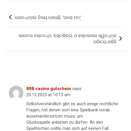
ce
tt
at
ar
b
er
s
e
Post
ଗଣତନ୍ତ୍ରର ବିଜୟ ହୋଇଛି, ‘ଡରୋ ମତ୍‌’
o
A
navigation
o
p
ଭାରତର ହସ୍ତତନ୍ତ, ହସ୍ତଶିଳ୍ପ, ଓ ହସ୍ତକଳାର ସ୍ୱତନ୍ତ୍ର
k
p
ପରିଚୟ ରହିଛି
5 thoughts on “
“ଫିଲ୍ମ ଅପରେସନ
୧୨/୧୭”
”
888 casino gutschein
says:
20.12.2025 at 10:13 am
Selbstverständlich gibt es auch einige rechtliche
Fragen, mit denen sich eine Spielbank vorab
auseinandersetzen muss, um
Glücksspiele anbieten zu dürfen. An den
Spieltischen sollte man sich auf keinen Fall