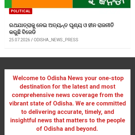
POLITICAL
ରଥଯାତ୍ରାକୁ ନେଇ ଅତ୍ୟନ୍ତ ଘୃଣ୍ୟ ଓ ହୀନ ରାଜନୀତି
କରୁଛି ବିଜେଡି
25.07.2026
ODISHA_NEWS_PRESS
Welcome to Odisha News your one-stop
destination for the latest and most
comprehensive news coverage from the
vibrant state of Odisha. We are committed
to delivering accurate, timely, and
insightful news that matters to the people
of Odisha and beyond.