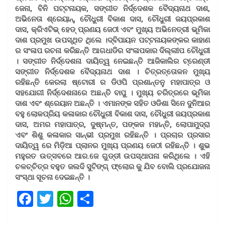
ଜେନା, ବିନି ପଟ୍ଟନାୟକ, ସଙ୍ଗୀତ ନିର୍ଦ୍ଦେଶକ ବୈଦ୍ୟନାଥ ଦାଶ,
ଅଭିନେତା ଶ୍ରେୟାନ୍, ଚୌଧୁରୀ ବିକାଶ ଦାସ, ଚୌଧୁରୀ ଜୟପ୍ରକାଶ
ଦାସ, କ୍ରିଏଟିଭ୍ ହେଡ୍ ପ୍ରଣୟ ଜେଠୀ ଏବଂ ମୁଖ୍ୟ ଅଭିନେତ୍ରୀ ଭୂମିକା
ଦାଶ ପ୍ରମୁଖ ଉପସ୍ଥିତ ଥିଲେ ।ଦ୍ବିପାୟନ ପଟ୍ଟନାୟକଙ୍କର କାହାଣ
ର ସଂଳାପ ରଚନା କରିଛନ୍ତି ଆଗଧାଡିର ସଂଳାପକାର ଦିଲ୍ଲୀପ ଚୌଧୁରୀ
। ସଙ୍ଗୀତ ନିର୍ଦ୍ଦେଶନା ଦାୟିତ୍ୱ ନେଇଛନ୍ତି ଆଜିକାଲିର ଟ୍ରେଣ୍ଡୀ
ସଙ୍ଗୀତ ନିର୍ଦ୍ଦେଶକ ବୈଦ୍ୟନାଥ ଦାଶ । ଚିତ୍ରତ୍ତୋଳନ ମୁଖ୍ୟ
ରହିଛନ୍ତି କେରଲା ଷ୍ଟୋରୀ ର ଡିଓପି ପ୍ରଶାନ୍ତନୁ ମହାପାତ୍ର ଓ
ସହଯୋଗୀ ନିର୍ଦ୍ଦେଶନାରେ ଅଛନ୍ତି ବାପୁ । ମୁଖ୍ୟ ଚରିତ୍ରରେ ଭୂମିକା
ଦାଶ ଏବଂ ଶ୍ରେୟାନ ଅଛନ୍ତି । ଏମାନଙ୍କ ସହିତ ଓଡିଶା ସିନେ ଦୁନିଆର
ବହୁ ଲୋକପ୍ରିୟ କଳାକାର ଚୌଧୁରୀ ବିକାଶ ଦାସ, ଚୌଧୁରୀ ଜୟପ୍ରକାଶ
ଦାସ, ଅମର ମହାପାତ୍ର, ଦୁଷ୍ମନ୍ତ, ପଙ୍କଜ ମହାନ୍ତି, ଲୋପାମୁଦ୍ରା
ଏବଂ ଶିଶୁ କଳାକାର ସାନ୍ଭୀ ପ୍ରମୁଖ ରହିଛନ୍ତି । ପ୍ରଚାର ପ୍ରସାର
ଦାୟିତ୍ୱ ରେ ମିଡ଼ିଆ ପ୍ଲାନର ମୁଖ୍ୟ ପ୍ରଣୟ ଜେଠୀ ରହିଛନ୍ତି । ଶୁଭ
ମହୁରତ ଉତ୍ସବରେ ଆର.ଜେ ଗୁଡ୍ଡୀ ଉପସ୍ଥାପନା କରିଥିଲେ । ଏହି
ଚଳଚ୍ଚିତ୍ର ବହୁତ ଜଲଦି ସୁଟିଙ୍ଗ୍ ଫ୍ଲୋର କୁ ଯିବ ବୋଲି ପ୍ରଯୋଜନା
ସଂସ୍ଥା ସୂଚନା ଦେଇଛନ୍ତି ।
F
T
W
S
a
wi
h
h