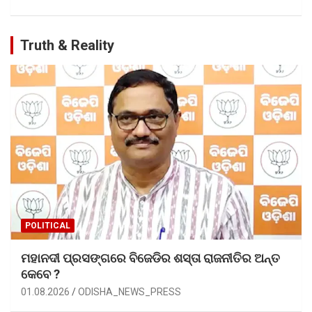
Truth & Reality
POLITICAL
ମହାନଦୀ ପ୍ରସଙ୍ଗରେ ବିଜେଡିର ଶସ୍ତା ରାଜନୀତିର ଅନ୍ତ
କେବେ ?
01.08.2026
ODISHA_NEWS_PRESS