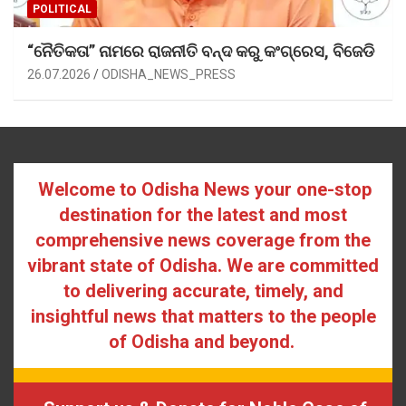
POLITICAL
“ନୈତିକତା” ନାମରେ ରାଜନୀତି ବନ୍ଦ କରୁ କଂଗ୍ରେସ, ବିଜେଡି
26.07.2026
ODISHA_NEWS_PRESS
Welcome to Odisha News your one-stop
destination for the latest and most
comprehensive news coverage from the
vibrant state of Odisha. We are committed
to delivering accurate, timely, and
insightful news that matters to the people
of Odisha and beyond.