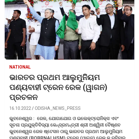
NATIONAL
ଭାରତର ପ୍ରଥମ ଆଲୁମୁନିୟମ
ପଣ୍ୟବାହୀ ଟ୍ରେନ ରେକ (ୱାଗନ)
ପ୍ରଚଳନ
16.10.2022
ODISHA_NEWS_PRESS
ଭୁବନେଶ୍ୱର : ରେଳ, ଯୋଗାଯୋଗ ଓ ଇଲେକ୍ଟ୍ରୋନିକ୍ସ ଏବଂ
ସୂଚନା ପ୍ରଯୁକ୍ତିବିଦ୍ୟା କେନ୍ଦ୍ରମନ୍ତ୍ରୀ ଶ୍ରୀ ଅଶ୍ୱିନୀ ବୈଷ୍ଣବ
ଭୁବନେଶ୍ୱର ରେଳ ଷ୍ଟେସନ ଠାରୁ ଭାରତର ପ୍ରଥମ ଆଲୁମୁନିୟମ
ପଣ୍ୟବାହୀ (BOBRNALHSM) ଟ୍ରେନ (ୱାଗନ) ରେକ କୁ ରବିବାର