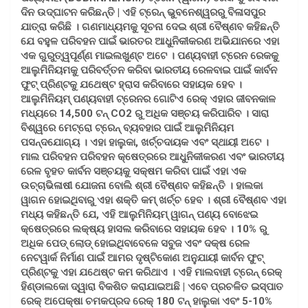
ଦିନ ଉଦ୍ଘାଟନ କରିଛନ୍ତି | ଏହି ଟ୍ରେନ୍ ଭୁବନେଶ୍ୱରରୁ ବିଳାସପୁର
ଯାତ୍ରା କରିଛି । ଗଣମାଧ୍ୟମକୁ ସୂଚନା ଦେଇ ଶ୍ରୀ ବୈଷ୍ଣବ କହିଛନ୍ତି
ଯେ ବହୁଳ ପରିବହନ ପାଇଁ ଭାରତର ଆଧୁନିକୀକରଣ ଅଭିଯାନରେ ଏହା
ଏକ ଗୁରୁତ୍ୱପୂର୍ଣ୍ଣ ମାଇଲଖୁଣ୍ଟ ଅଟେ । ପଣ୍ୟବାହୀ ଟ୍ରେନ ରେକକୁ
ଆଲୁମିନିୟମକୁ ପରିବର୍ତ୍ତନ କରିବା ଭାରତୀୟ ରେଳବାଇ ପାଇଁ କାର୍ବନ
ଫୁଟ୍ ପ୍ରିଣ୍ଟକୁ ଯଥେଷ୍ଟ ହ୍ରାସ କରିବାରେ ସହାୟକ ହେବ ।
ଆଲୁମିନିୟମ୍ ପଣ୍ୟବାହୀ ଟ୍ରେନର ଗୋଟିଏ ରେକ୍ ଏହାର ଜୀବନକାଳ
ମଧ୍ୟରେ 14,500 ଟନ୍ CO2 ରୁ ଅଧିକ ସଞ୍ଚୟ କରିପାରିବ । ସାରା
ବିଶ୍ୱରେ ମେଟ୍ରୋ ଟ୍ରେନ୍ ବ୍ୟବହାର ପାଇଁ ଆଲୁମିନିୟମ
ପସନ୍ଦଯୋଗ୍ୟ । ଏହା ହାଲୁକା, ଖର୍ଚ୍ଚଦାୟକ ଏବଂ ସ୍ଥାୟୀ ଅଟେ ।
ମାଲ ପରିବହନ ପରିବହନ କ୍ଷେତ୍ରରେ ଆଧୁନିକୀକରଣ ଏବଂ ଭାରତୀୟ
ରେଳ ବୃହତ କାର୍ବନ ସଞ୍ଚୟକୁ ସକ୍ଷମ କରିବା ପାଇଁ ଏହା ଏକ
ଉଚ୍ଚାଭିଳାଷୀ ଯୋଜନା ବୋଲି ଶ୍ରୀ ବୈଷ୍ଣବ କହିଛନ୍ତି । ହାଲକା
ୱାଗନ ହୋଇଥିବାରୁ ଏହା ଶକ୍ତି କମ୍ ଖର୍ଚ୍ଚ ହେବ । ଶ୍ରୀ ବୈଷ୍ଣବ ଏହା
ମଧ୍ୟ କହିଛନ୍ତି ଯେ, ଏହି ଆଲୁମିନିୟମ୍ ୱାଗନ୍ ପଣ୍ୟ ବୋଝେଇ
କ୍ଷେତ୍ରରେ ଲକ୍ଷ୍ୟ ହାସଲ କରିବାରେ ସହାୟକ ହେବ । 10% ରୁ
ଅଧିକ ପେଡ୍ ଲୋଡ୍ ହୋଇଥିବାବେଳେ ସବୁଜ ଏବଂ ଦକ୍ଷ ରେଳ
ନେଟୱାର୍କ ନିର୍ମାଣ ପାଇଁ ଆମର ଦୃଷ୍ଟିକୋଣ ଅନୁଯାୟୀ କାର୍ବନ ଫୁଟ୍
ପ୍ରିଣ୍ଟକୁ ଏହା ଯଥେଷ୍ଟ କମ କରିଥାଏ । ଏହି ମାଲବାହୀ ଟ୍ରେନ୍ ରେକ୍
ହିଣ୍ଡାଲକୋ ଦ୍ୱାରା ବିକଶିତ କରାଯାଇଅଛି | ଏବେ ପ୍ରଚଳିତ ଇସ୍ପାତ
ରେକ୍ ଅପେକ୍ଷା ଚମକପ୍ରଦ ରେକ୍ 180 ଟନ୍ ହାଲୁକା ଏବଂ 5-10%