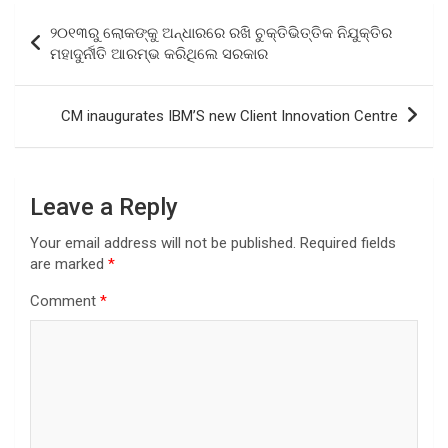
b
er
s
e
Post
୨୦୧୩ରୁ ଲୋକଙ୍କୁ ଅନ୍ଧାରରେ ରଖି ଚୁକ୍ତିଭିତ୍ତିକ ନିଯୁକ୍ତିର
o
A
navigation
ମହାଦୁର୍ନୀତି ଆରମ୍ଭ କରିଥିଲେ ସରକାର
o
p
k
p
CM inaugurates IBM’S new Client Innovation Centre
Leave a Reply
Your email address will not be published.
Required fields
are marked
*
Comment
*