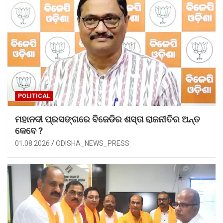
POLITICAL
ମହାନଦୀ ପ୍ରସଙ୍ଗରେ ବିଜେଡିର ଶସ୍ତା ରାଜନୀତିର ଅନ୍ତ
କେବେ ?
01.08.2026
ODISHA_NEWS_PRESS