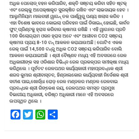
ଅଧିକ ପେଲୋଡ୍ ବହନ କରିପାରିବ, ଶକ୍ତି ସଞ୍ଚୟ କରିବା ସହିତ ଷ୍ଟକ୍
ଏବଂ ରେଲ୍କୁ ଅପେକ୍ଷାକୃତ ସୁରକ୍ଷିତ ରଖିବ ଏବଂ ଲାଭଦାୟକ ହେବ ।
ଆଲୁମିନିୟମ ମାଲବାହୀ ୱାଗନ୍ ତଳ ପାର୍ଶ୍ୱରୁ ପଣ୍ୟ ଖଲାସ କରିବ ।
ଏହା ବିଶେଷ ଭାବରେ କୋଇଲା ପରିବହନ ପାଇଁ ଡିଜାଇନ୍ ହୋଇଛି, କାର୍ବନ
ଫୁଟ୍ ପ୍ରିଣ୍ଟକୁ ହ୍ରାସ କରିବାର କ୍ଷମତା ରଖିଛି । ଏହି ୱାଗନର ପ୍ରତି
100 କିଲୋଗ୍ରାମ ଓଜନ ହ୍ରାସ ଅଟେ ଏବଂ ଆଜୀବନ CO2 ସଞ୍ଚୟ
କ୍ଷମତା ପ୍ରାୟ 8-10 ଟନ୍ ଆକଳନ କରାଯାଉଅଛି | ଗୋଟିଏ ଏକକ
ରେକ୍ ପାଇଁ 14,500 ଟନ୍ରୁ ଅଧିକ CO2 ସଞ୍ଚୟ କରିପାରିବ ବୋଲି
ଆକଳନ କରାଯାଇଅଛି । ଶ୍ରୀ ବୈଷ୍ଣବ ମଧ୍ୟ ଏହି ଅବସରରେ ରେଳ
ଅଧିକାରୀଙ୍କ ସହ ଓଡିଶାର ବିଭିନ୍ନ ରେଳ ପ୍ରକଳ୍ପର ସମୀକ୍ଷା ମଧ୍ୟ
କରିଥିଲେ । ପୂର୍ବତଟ ରେଳପଥର କାର୍ଯ୍ୟକାରୀ ମହାପ୍ରବନ୍ଧକ ଶ୍ରୀ
ଶରଦ କୁମାର ଶ୍ରୀବାସ୍ତବ, ହିଣ୍ଡାଲକୋର କାର୍ଯ୍ୟବାହୀ ନିର୍ଦେଶକ ଶ୍ରୀ
ସତୀଶ ପାଇ,ଖୋର୍ଦ୍ଧା ରୋଡ଼ ରେଳ ମଣ୍ଡଳର ମଣ୍ଡଳ ରେଳବାଇ
ପ୍ରବନ୍ଧକ ଶ୍ରୀ ରିଙ୍କେଶ ରୟ, ରେଳପଥର ସମସ୍ତ ପ୍ରମୁଖ
ବିଭାଗୀୟ ଅଧିକାରୀ, ବରିଷ୍ଠ ଅଧିକାରୀ ମାନେ ଏହି ଅବସରରେ
ଉପସ୍ଥିତ ଥିଲେ ।
F
T
W
S
a
wi
h
h
ce
tt
at
ar