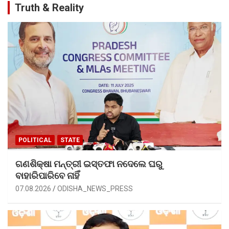
Truth & Reality
POLITICAL
STATE
ଗଣଶିକ୍ଷା ମନ୍ତ୍ରୀ ଇସ୍ତଫା ନଦେଲେ ଘରୁ
ବାହାରିପାରିବେ ନାହିଁ
07.08.2026
ODISHA_NEWS_PRESS