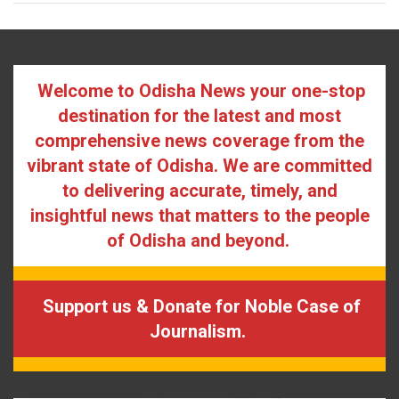
Welcome to Odisha News your one-stop
destination for the latest and most
comprehensive news coverage from the
vibrant state of Odisha. We are committed
to delivering accurate, timely, and
insightful news that matters to the people
of Odisha and beyond.
Support us & Donate for Noble Case of
Journalism.