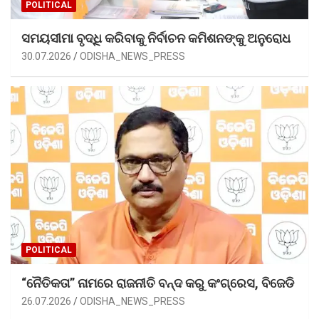
POLITICAL
ସମୟସୀମା ବୃଦ୍ଧି କରିବାକୁ ନିର୍ବାଚନ କମିଶନଙ୍କୁ ଅନୁରୋଧ
30.07.2026
ODISHA_NEWS_PRESS
POLITICAL
“ନୈତିକତା” ନାମରେ ରାଜନୀତି ବନ୍ଦ କରୁ କଂଗ୍ରେସ, ବିଜେଡି
26.07.2026
ODISHA_NEWS_PRESS