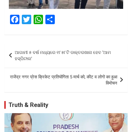
F
T
W
S
a
wi
h
h
ce
tt
at
ar
b
er
s
e
Post
ଆଗାମୀ ୫ ବର୍ଷ ମଧ୍ୟରେ ୧୮୫୮ଟି ଡାକ୍ତରଖାନା ହେବ ‘ଆମ
o
A
navigation
ହସ୍ପିଟାଲ’
o
p
k
p
राजेंद्र नगर प्रेस क्रिकेट प्रतियोगिता 5 मार्च को, कीट व लोगो का हुआ
विमोचन
Truth & Reality