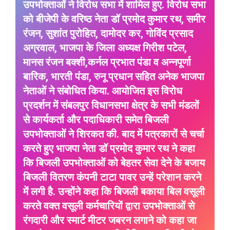
उपभोक्ताओं ने विरोध सभा में शामिल हुए. विरोध सभा
को बीजेपी के वरिष्ठ नेता डॉ प्रमोद कुमार रथ, समीर
रंजन, सुशांत पुरोहित, दामोदर कर, गोविंद प्रसाद
अग्रवाल, भाजपा के जिला अध्यक्ष गिरीश पटेल,
मानस रंजन बक्शी,कर्नल प्रभात पंडा व अन्नपूर्णा
बारिक, भारती पंडा, रुनू प्रधान सहित अनेक भाजपा
नेताओं ने संबोधित किया. आयोजित इस विरोध
प्रदर्शन में संबलपुर विधानसभा क्षेत्र के सभी मंडलों
से कार्यकर्ता और पदाधिकारी समेत बिजली
उपभोक्ताओं ने शिरकत की. बाद में पत्रकारों से चर्चा
करते हुए भाजपा नेता डॉ प्रमोद कुमार रथ ने कहा
कि बिजली उपभोक्ताओं को बेहतर सेवा देने के बजाय
बिजली वितरण कंपनी टाटा पावर उन्हें परेशान करने
में लगी है. उन्होंने कहा कि बिजली बकाया बिल वसूली
करते वक्त वसूली कर्मचारियों द्वारा उपभोक्ताओं से
रंगदारी और स्मार्ट मीटर जबरन लगाने को कहा जा