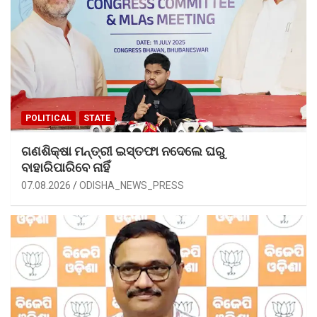
POLITICAL
STATE
ଗଣଶିକ୍ଷା ମନ୍ତ୍ରୀ ଇସ୍ତଫା ନଦେଲେ ଘରୁ
ବାହାରିପାରିବେ ନାହିଁ
07.08.2026
ODISHA_NEWS_PRESS