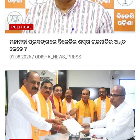
POLITICAL
ମହାନଦୀ ପ୍ରସଙ୍ଗରେ ବିଜେଡିର ଶସ୍ତା ରାଜନୀତିର ଅନ୍ତ
କେବେ ?
01.08.2026
ODISHA_NEWS_PRESS