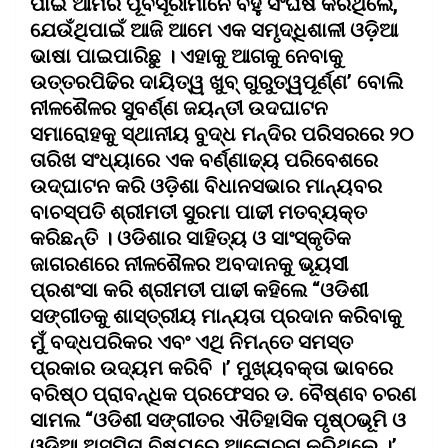
ପାଇଁ ଆମର ପୂର୍ବସୂରୀମାନେ ବହୁ ସଂଘର୍ଷ କରିଥିଲେ,
ଯେଉଁଥିପାଇଁ ଆଜି ଆମେ ଏକ ସମୃଦ୍ଧିଶାଳୀ ଓଡ଼ିଆ
ଭାଷା ପାଇପାରିଛୁ । ଏହାକୁ ଆଗକୁ ନେବାକୁ
ଉତ୍ତରପିଢିର ଦାୟିତ୍ୱ ଖୁବ୍ ଗୁରୁତ୍ୱପୂର୍ଣ୍ଣ’ ବୋଲି
ନୀଳଶୈଳର ସୁବର୍ଣ୍ଣ ଜୟନ୍ତୀ ଉଦଘାଟନ
ସମାରୋହକୁ ସ୍ଥାନୀୟ ବୁଦ୍ଧ ମନ୍ଦିର ପରିସରରେ ୨୦
ତାରିଖ ସଂଧ୍ୟାରେ ଏକ ବର୍ଣ୍ଣାଢ୍ୟ ପରିବେଶରେ
ଉଦ୍‌ଘାଟନ କରି ଓଡ଼ିଶା ବିଧାନସଭାର ମାନ୍ୟବର
ବାଚସ୍ପତି ଶ୍ରୀମତୀ ସୁରମା ପାଢୀ ମତବ୍ୟକ୍ତ
କରିଛନ୍ତି । ଓଡିଶାର ସାହିତ୍ୟ ଓ ସାଂସ୍କୃତିକ
ଜାଗରଣରେ ନୀଳଶୈଳର ଅବଦାନକୁ ଭୂୟସୀ
ପ୍ରଶଂସା କରି ଶ୍ରୀମତୀ ପାଢୀ କହିଲେ “ଓଡିଶୀ
ସଙ୍ଗୀତକୁ ଶାସ୍ତ୍ରୀୟ ମାନ୍ୟତା ପ୍ରଦାନ କରିବାକୁ
ମୁଁ ବଦ୍ଧପରିକର ଏବଂ ଏଥି ନିମନ୍ତେ ସମସ୍ତ
ପ୍ରକାର ଉଦ୍ୟମ କରିବି ।’ ମୁଖ୍ୟବକ୍ତା ଭାବରେ
ବରିଷ୍ଠ ପ୍ରାବନ୍ଧିକ ପ୍ରଫେସର ଡ. ବୈଷ୍ଣବ ଚରଣ
ସାମଲ “ଓଡିଶୀ ସଙ୍ଗୀତର ଐତିହାସିକ ପୃଷ୍ଠଭୂମି ଓ
ଓଡିଆ ଅସ୍ମିତା ବିଷୟରେ ଆଲୋଚନା କରିଥିଲେ ।’