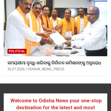
POLITICAL
ସମୟସୀମା ବୃଦ୍ଧି କରିବାକୁ ନିର୍ବାଚନ କମିଶନଙ୍କୁ ଅନୁରୋଧ
30.07.2026
ODISHA_NEWS_PRESS
Welcome to Odisha News your one-stop
destination for the latest and most