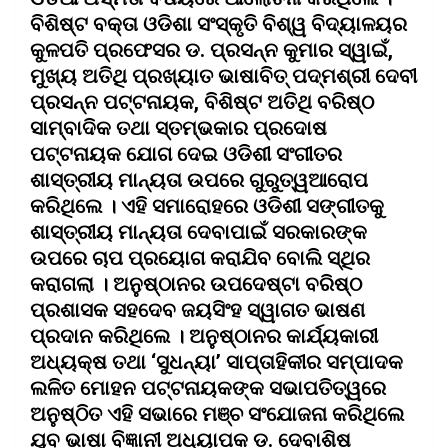
ବିଶିଷ୍ଟ ବକ୍ତା ଓଡିଶା ସଂସ୍କୃତି ବିଶ୍ୱ ବିଦ୍ୟାଳୟର
କୁଳପତି ପ୍ରଫେସର ଡ. ପ୍ରସନ୍ନ କୁମାର ସ୍ୱାଇଁ,
ମୁଖ୍ୟ ଅତିଥି ପ୍ରଖ୍ୟାତ ଭାଷାବିତ୍ ପଦ୍ମଶ୍ରୀ ଦେବୀ
ପ୍ରସନ୍ନ ପଟ୍ଟନାୟକ, ବିଶିଷ୍ଟ ଅତିଥି ବରିଷ୍ଠ
ସାମ୍ବାଦିକ ତଥା ସ୍ତମ୍ଭକାର ପ୍ରଦୋଷ
ପଟ୍ଟନାୟକ ଯୋଗ ଦେଇ ଓଡିଶୀ ସଂଗୀତର
ଶାସ୍ତ୍ରୀୟ ମାନ୍ୟତା ଉପରେ ଗୁରୁତ୍ୱଆରୋପ
କରିଥିଲେ । ଏହି ସମାରୋହରେ ଓଡିଶୀ ସଙ୍ଗୀତକୁ
ଶାସ୍ତ୍ରୀୟ ମାନ୍ୟତା ଦେବାପାଇଁ ସରକାରଙ୍କ
ଉପରେ ଚାପ ପ୍ରୟୋଗ କରାଯିବ ବୋଲି ସ୍ଥିର
କରାଗଲା । ଅନୁଷ୍ଠାନର ଉପଦେଷ୍ଟା ବରିଷ୍ଠ
ପ୍ରଶାସକ ସହଦେବ ଜୟସିଂହ ସ୍ୱାଗତ ଭାଷଣ
ପ୍ରଦାନ କରିଥିଲେ । ଅନୁଷ୍ଠାନର କାର୍ଯ୍ୟକାରୀ
ଅଧ୍ୟକ୍ଷ ତଥା ‘ସୁଧନ୍ୟା’ ସାପ୍ତାହିକୀର ସମ୍ପାଦକ
ଲଳିତ ମୋହନ ପଟ୍ଟନାୟକଙ୍କ ସଭାପତିତ୍ୱରେ
ଅନୁଷ୍ଠିତ ଏହି ସଭାରେ ମଞ୍ଚ ସଂଯୋଜନା କରିଥିଲେ
ଯୁବ ଭାଷା ବିଜ୍ଞାନୀ ଅଧ୍ୟାପକ ଡ. ଦେବାଶିଷ