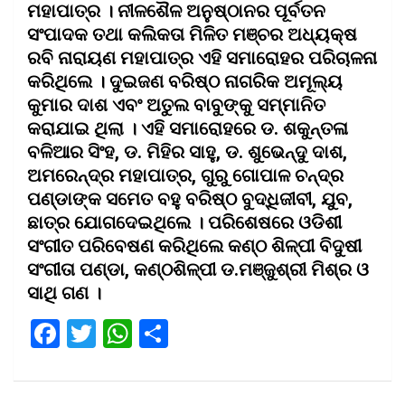
ମହାପାତ୍ର । ନୀଳଶୈଳ ଅନୁଷ୍ଠାନର ପୂର୍ବତନ
ସଂପାଦକ ତଥା କଲିକତା ମିଳିତ ମଞ୍ଚର ଅଧ୍ୟକ୍ଷ
ରବି ନାରାୟଣ ମହାପାତ୍ର ଏହି ସମାରୋହର ପରିଚାଳନା
କରିଥିଲେ । ଦୁଇଜଣ ବରିଷ୍ଠ ନାଗରିକ ଅମୂଲ୍ୟ
କୁମାର ଦାଶ ଏବଂ ଅତୁଲ ବାବୁଙ୍କୁ ସମ୍ମାନିତ
କରାଯାଇ ଥିଲା । ଏହି ସମାରୋହରେ ଡ. ଶକୁନ୍ତଳା
ବଳିଆର ସିଂହ, ଡ. ମିହିର ସାହୁ, ଡ. ଶୁଭେନ୍ଦୁ ଦାଶ,
ଅମରେନ୍ଦ୍ର ମହାପାତ୍ର, ଗୁରୁ ଗୋପାଳ ଚନ୍ଦ୍ର
ପଣ୍ଡାଙ୍କ ସମେତ ବହୁ ବରିଷ୍ଠ ବୁଦ୍ଧିଜୀବୀ, ଯୁବ,
ଛାତ୍ର ଯୋଗଦେଇଥିଲେ । ପରିଶେଷରେ ଓଡିଶୀ
ସଂଗୀତ ପରିବେଷଣ କରିଥିଲେ କଣ୍ଠ ଶିଳ୍ପୀ ବିଦୁଷୀ
ସଂଗୀତା ପଣ୍ଡା, କଣ୍ଠଶିଳ୍ପୀ ଡ.ମଞ୍ଜୁଶ୍ରୀ ମିଶ୍ର ଓ
ସାଥି ଗଣ ।
F
T
W
S
a
wi
h
h
ce
tt
at
ar