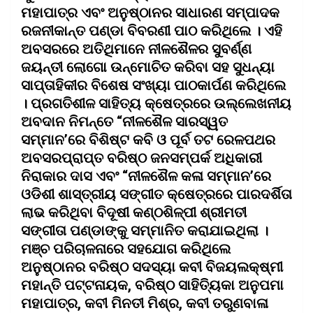
ମହାପାତ୍ର ଏବଂ ଅନୁଷ୍ଠାନର ସାଧାରଣ ସମ୍ପାଦକ
ରଜନୀକାନ୍ତ ପଣ୍ଡା ବିବରଣୀ ପାଠ କରିଥିଲେ । ଏହି
ଅବସରରେ ଅତିଥିମାନେ ନୀଳଶୈଳର ସୁବର୍ଣ୍ଣ
ଜୟନ୍ତୀ ଲୋଗୋ ଉନ୍ମୋଚିତ କରିବା ସହ ସୁଧନ୍ୟା
ସାପ୍ତାହିକୀର ବିଶେଷ ସଂଖ୍ୟା ପାଠକାର୍ପଣ କରିଥିଲେ
। ପ୍ରଗତିଶୀଳ ସାହିତ୍ୟ କ୍ଷେତ୍ରରେ ଉଲ୍ଲେଖନୀୟ
ଅବଦାନ ନିମନ୍ତେ “ନୀଳଶୈଳ ସାରସ୍ୱତ
ସମ୍ମାନ’ରେ ବିଶିଷ୍ଟ କବି ଓ ପୂର୍ବ ତଟ ରେଳପଥର
ଅବସରପ୍ରାପ୍ତ ବରିଷ୍ଠ ଜନସମ୍ପର୍କ ଅଧିକାରୀ
ନିରାକାର ଦାସ ଏବଂ “ନୀଳଶୈଳ କଳା ସମ୍ମାନ’ରେ
ଓଡିଶୀ ଶାସ୍ତ୍ରୀୟ ସଙ୍ଗୀତ କ୍ଷେତ୍ରରେ ପାରଦର୍ଶିତା
ଲାଭ କରିଥିବା ବିଦୂଷୀ କଣ୍ଠଶିଳ୍ପୀ ଶ୍ରୀମତୀ
ସଙ୍ଗୀତା ପଣ୍ଡାଙ୍କୁ ସମ୍ମାନିତ କରାଯାଇଥିଲା ।
ମଞ୍ଚ ପରିଚାଳନାରେ ସହଯୋଗ କରିଥିଲେ
ଅନୁଷ୍ଠାନର ବରିଷ୍ଠ ସଦସ୍ୟା କବୀ ବିଜୟଲକ୍ଷ୍ମୀ
ମହାନ୍ତି ପଟ୍ଟନାୟକ, ବରିଷ୍ଠ ସାହିତ୍ୟିକା ଅନୁପମା
ମହାପାତ୍ର, କବୀ ମିନତୀ ମିଶ୍ର, କବୀ ତରୁଣବାଳା