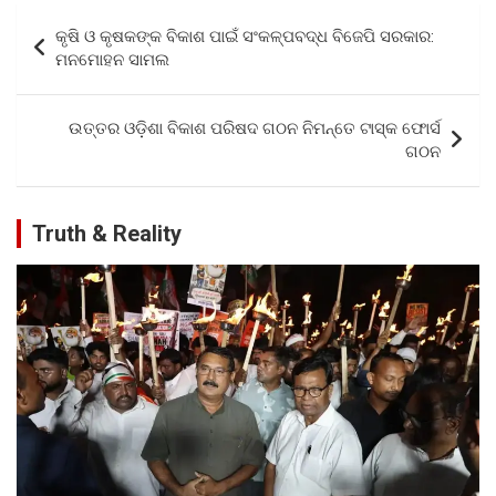
b
er
s
e
Post
କୃଷି ଓ କୃଷକଙ୍କ ବିକାଶ ପାଇଁ ସଂକଳ୍ପବଦ୍ଧ ବିଜେପି ସରକାର:
o
A
navigation
ମନମୋହନ ସାମଲ
o
p
k
p
ଉତ୍ତର ଓଡ଼ିଶା ବିକାଶ ପରିଷଦ ଗଠନ ନିମନ୍ତେ ଟାସ୍କ ଫୋର୍ସ
ଗଠନ
Truth & Reality