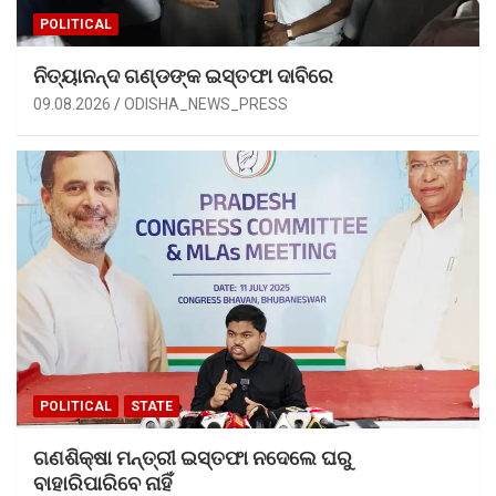
POLITICAL
ନିତ୍ୟାନନ୍ଦ ଗଣ୍ଡଙ୍କ ଇସ୍ତଫା ଦାବିରେ
09.08.2026
ODISHA_NEWS_PRESS
POLITICAL
STATE
ଗଣଶିକ୍ଷା ମନ୍ତ୍ରୀ ଇସ୍ତଫା ନଦେଲେ ଘରୁ
ବାହାରିପାରିବେ ନାହିଁ