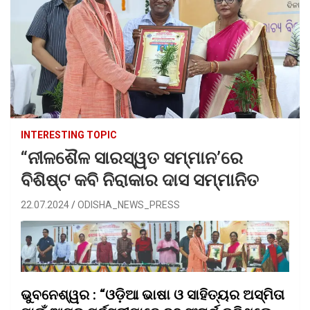
INTERESTING TOPIC
“ନୀଳଶୈଳ ସାରସ୍ୱତ ସମ୍ମାନ’ରେ
ବିଶିଷ୍ଟ କବି ନିରାକାର ଦାସ ସମ୍ମାନିତ
22.07.2024
ODISHA_NEWS_PRESS
ଭୁବନେଶ୍ୱର : “ଓଡ଼ିଆ ଭାଷା ଓ ସାହିତ୍ୟର ଅସ୍ମିତା