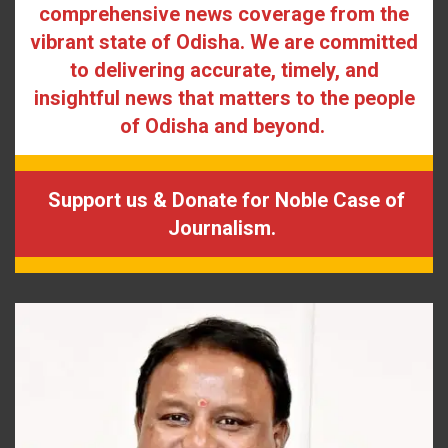
comprehensive news coverage from the
vibrant state of Odisha. We are committed
to delivering accurate, timely, and
insightful news that matters to the people
of Odisha and beyond.
Support us & Donate for Noble Case of
Journalism.