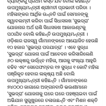
ବ୍ୟାଙ୍କରୁ ପ୍ରଥମ କିସ୍ତି ଯିବ ବୋଲି କହିଛନ୍ତି
ଉପମୁଖ୍ୟମନ୍ତ୍ରୀ ଶ୍ରୀମତୀ ପ୍ରଭାତୀ ପରିଡା ।
ମହିଳାଙ୍କର ଆର୍ଥିକ ଉନ୍ନତି ପାଇଁ ସେମାନଙ୍କୁ
ସ୍ୱାବଲମ୍ବୀ କରିବା ପାଇଁ ସିଧାସଳଖ ‘ସୁଭଦ୍ରା’
ଯୋଜନାର ଅର୍ଥ ରାଶି ସିଧାସଳଖ ଆକାଉଣ୍ଟକୁ
ପଠାଯିବ ବୋଲି କହିଛନ୍ତି ଉପମୁଖ୍ୟମନ୍ତ୍ରୀ ।
ଓଡ଼ିଶାର ରାଜସ୍ୱ ଗାଁମାନଙ୍କରେ ଆୟୋଜିତ ହେଉଛି
୧୦ ହଜାର ‘ସୁଭଦ୍ରା ପଦଯାତ୍ରା’ । ଏବେ ସୁଦ୍ଧା
‘ସୁଭଦ୍ରା’ ଯୋଜନା ପାଇଁ ଆବେଦନ କରିସାରିଲେଣି
୬୦ ଲକ୍ଷରୁ ଊର୍ଦ୍ଧ୍ବ ମହିଳା, ଆଗକୁ ସଂଖ୍ୟା ଆହୁରି
ବଢିବ ଏବଂ ସେପେଫମ୍ବର ୧୭ ସୁଦ୍ଧା ୧ କୋଟି ମହିଳା
ପଞ୍ଜିକୃତ ହେବାର ଲକ୍ଷ୍ୟ ଅଛି ବୋଲି
ଉପମୁଖ୍ୟମନ୍ତ୍ରୀ କହିଛନ୍ତି । ଗାଁମାନଙ୍କରେ
୭୪୦୦୦ ଜାଗାରେ ଅଙ୍ଗନବାଡି ଭଉଣୀମାନେ
‘ସୁଭଦ୍ରା’ ଯୋଜନାକୁ ଘରେ ଘରେ ପହଞ୍ଚାଇବା ପାଇଁ
ଅଭିଯାନ ସୁରୁଖୁରରେ ଚଳାଉଛନ୍ତି ଏବଂ ମିଶନ ଶକ୍ତି