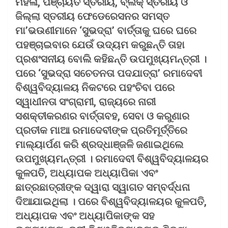
ମହିଳା, ପଞ୍ଚାୟତ ସ୍ତରୀୟ, ବ୍ଲକ୍‌ ସ୍ତରୀୟ ଓ
ଜିଲ୍ଲା ସ୍ତରୀୟ ଫେଡେରେସନର ସମସ୍ତ
ମା’ଭଉଣୀମାନେ ‘ସୁଭଦ୍ରା’ ବାର୍ତ୍ତାକୁ ଘରେ ଘରେ
ପହଞ୍ଚାଇବାର ଯେଉଁ ଉଦ୍ୟମ କରୁଛନ୍ତି ତାହା
ପ୍ରଶଂସନୀୟ ବୋଲି କହିଛନ୍ତି ଉପମୁଖ୍ୟମନ୍ତ୍ରୀ ।
ପରେ ‘ସୁଭଦ୍ରା ସଚେତନତା ପଦଯାତ୍ରା’ ରମାଦେବୀ
ବିଶ୍ୱବିଦ୍ୟାଳୟ ନିକଟରେ ପହଂଚିବା ପରେ
ସ୍ୱାଧୀନତା ସଂଗ୍ରାମୀ, ରାଜ୍ୟରେ ନାରୀ
ସଶକ୍ତୀକରଣର ବାର୍ତ୍ତାବହ, ସେବା ଓ କରୁଣାର
ପ୍ରତୀକ ମାଆ ରମାଦେବୀଙ୍କ ପ୍ରତିମୂର୍ତ୍ତିରେ
ମାଲ୍ୟାର୍ପଣ କରି ଶ୍ରଦ୍ଧାଞ୍ଜଳି ଜଣାଇଥିଲେ
ଉପମୁଖ୍ୟମନ୍ତ୍ରୀ । ରମାଦେବୀ ବିଶ୍ୱବିଦ୍ୟାଳୟର
କୁଳପତି, ଅଧ୍ୟାପକ ଅଧ୍ୟାପିକା ଏବଂ
ଛାତ୍ରଛାତ୍ରୀଙ୍କ ଦ୍ୱାରା ସ୍ୱାଗତ ସମ୍ବର୍ଦ୍ଧନା
ଦିଆଯାଇଥିଲା । ପରେ ବିଶ୍ୱବିଦ୍ୟାଳୟର କୁଳପତି,
ଅଧ୍ୟାପକ ଏବଂ ଅଧ୍ୟାପିକାଙ୍କ ସହ