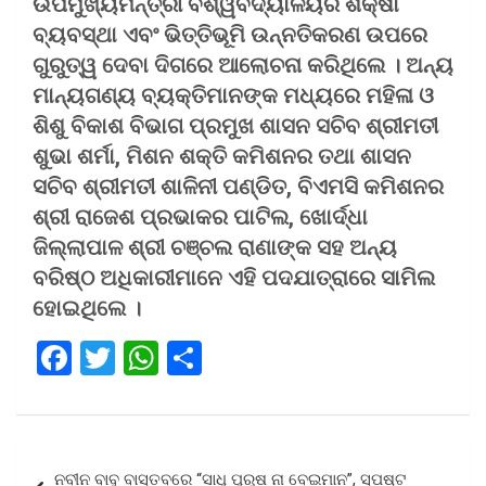
ଉପମୁଖ୍ୟମନ୍ତ୍ରୀ ବିଶ୍ୱବିଦ୍ୟାଳୟର ଶିକ୍ଷା
ବ୍ୟବସ୍ଥା ଏବଂ ଭିତ୍ତିଭୂମି ଉନ୍ନତିକରଣ ଉପରେ
ଗୁରୁତ୍ୱ ଦେବା ଦିଗରେ ଆଲୋଚନା କରିଥିଲେ । ଅନ୍ୟ
ମାନ୍ୟଗଣ୍ୟ ବ୍ୟକ୍ତିମାନଙ୍କ ମଧ୍ୟରେ ମହିଳା ଓ
ଶିଶୁ ବିକାଶ ବିଭାଗ ପ୍ରମୁଖ ଶାସନ ସଚିବ ଶ୍ରୀମତୀ
ଶୁଭା ଶର୍ମା, ମିଶନ ଶକ୍ତି କମିଶନର ତଥା ଶାସନ
ସଚିବ ଶ୍ରୀମତୀ ଶାଳିନୀ ପଣ୍ଡିତ, ବିଏମସି କମିଶନର
ଶ୍ରୀ ରାଜେଶ ପ୍ରଭାକର ପାଟିଲ, ଖୋର୍ଦ୍ଧା
ଜିଲ୍ଲାପାଳ ଶ୍ରୀ ଚଞ୍ଚଲ ରାଣାଙ୍କ ସହ ଅନ୍ୟ
ବରିଷ୍ଠ ଅଧିକାରୀମାନେ ଏହି ପଦଯାତ୍ରାରେ ସାମିଲ
ହୋଇଥିଲେ ।
F
T
W
S
a
wi
h
h
ce
tt
at
ar
b
er
s
e
Post
ନବୀନ ବାବୁ ବାସ୍ତବରେ “ସାଧୁ ପୁରୁଷ ନା ବେଇମାନ”, ସ୍ପଷ୍ଟ