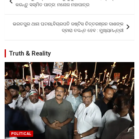
o
A
navigation
କରନ୍ତୁ ସସ୍ମିତ ପାତ୍ର: ମନୋଜ ମହାପାତ୍ର
o
p
k
p
ଭରତପୁର ଥାନା ଘଟଣା,ବିଚାରପତି ଜଷ୍ଟିସ ଚିତ୍ତରଞ୍ଜନ ଦାଶଙ୍କ
ଦ୍ବାରା ତଦନ୍ତ ହେବ : ମୁଖ୍ୟମନ୍ତ୍ରୀ
Truth & Reality
POLITICAL