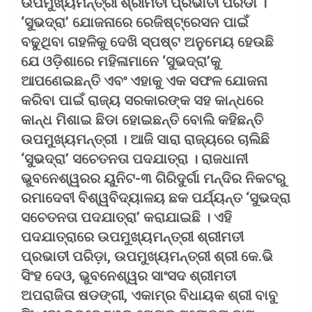
ଉପମୁଖ୍ୟମନ୍ତ୍ରୀ ଶ୍ରୀମତୀ ପ୍ରଭାତୀ ପରିଡା ।
‘ସୁଭଦ୍ରା’ ଯୋଜନାରେ ରେଜିଷ୍ଟ୍ରେସନ ପାଇଁ
ବଢୁଥିବା ଗହଳିକୁ ଦେଖି ସ୍ପଷ୍ଟ ଅନୁମେୟ ହେଉଛି
ଯେ ଓଡ଼ିଶାରେ ମହିଳାମାନେ ‘ସୁଭଦ୍ରା’କୁ
ଆପଣେଇଛନ୍ତି ଏବଂ ଏହାକୁ ଏକ ସଫଳ ଯୋଜନା
କରିବା ପାଇଁ ରାଜ୍ୟ ସରକାରଙ୍କ ସହ କାନ୍ଧରେ
କାନ୍ଧ ମିଶାଇ ଛିଡା ହୋଇଛନ୍ତି ବୋଲି କହିଛନ୍ତି
ଉପମୁଖ୍ୟମନ୍ତ୍ରୀ । ଆଜି ସାରା ରାଜ୍ୟରେ ଚାଲିଛି
‘ସୁଭଦ୍ରା’ ସଚେତନତା ପଦଯାତ୍ରା । ରାଜଧାନୀ
ଭୁବନେଶ୍ୱରର ୟୁନିଟ-୩ ଗିରିଦୁର୍ଗା ମନ୍ଦିର ନିକଟରୁ
ରମାଦେବୀ ବିଶ୍ୱବିଦ୍ୟାଳୟ ଛକ ପର୍ଯ୍ୟନ୍ତ ‘ସୁଭଦ୍ରା
ସଚେତନତା ପଦଯାତ୍ରା’ କରାଯାଇଛି । ଏହି
ପଦଯାତ୍ରାରେ ଉପମୁଖ୍ୟମନ୍ତ୍ରୀ ଶ୍ରୀମତୀ
ପ୍ରଭାତୀ ପରିଡ଼ା, ଉପମୁଖ୍ୟମନ୍ତ୍ରୀ ଶ୍ରୀ କେ.ଭି
ସିଂହ ଦେଓ, ଭୁବନେଶ୍ୱର ସାଂସଦ ଶ୍ରୀମତୀ
ଅପରାଜିତା ଷଡଙ୍ଗୀ, ଏକାମ୍ର ବିଧାୟକ ଶ୍ରୀ ବାବୁ