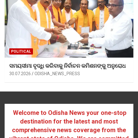
POLITICAL
ସମୟସୀମା ବୃଦ୍ଧି କରିବାକୁ ନିର୍ବାଚନ କମିଶନଙ୍କୁ ଅନୁରୋଧ
30.07.2026
ODISHA_NEWS_PRESS
Welcome to Odisha News your one-stop
destination for the latest and most
comprehensive news coverage from the