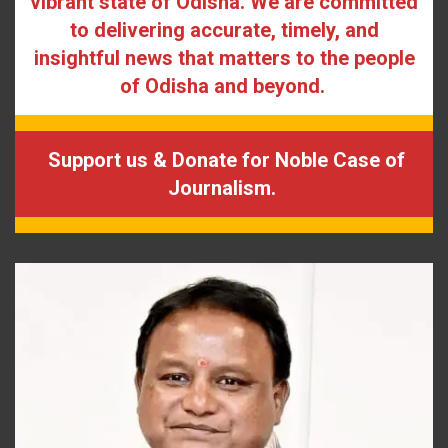
vibrant state of Odisha. We are committed
to delivering accurate, timely, and
insightful news that matters to the people
of Odisha and beyond.
Support us & Donate for Noble Case of
Journalism.