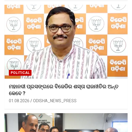
POLITICAL
ମହାନଦୀ ପ୍ରସଙ୍ଗରେ ବିଜେଡିର ଶସ୍ତା ରାଜନୀତିର ଅନ୍ତ
କେବେ ?
01.08.2026
ODISHA_NEWS_PRESS