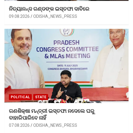
ନିତ୍ୟାନନ୍ଦ ଗଣ୍ଡଙ୍କ ଇସ୍ତଫା ଦାବିରେ
09.08.2026
ODISHA_NEWS_PRESS
POLITICAL
STATE
ଗଣଶିକ୍ଷା ମନ୍ତ୍ରୀ ଇସ୍ତଫା ନଦେଲେ ଘରୁ
ବାହାରିପାରିବେ ନାହିଁ
07.08.2026
ODISHA_NEWS_PRESS