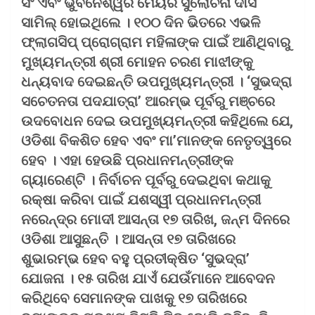
ସିଂ ଏବଂ ଭୁବନେଶ୍ୱର ମେୟର ସୁଲୋଚନା ଦାସ
ସାମିଲ୍‌ ହୋଇଥିଲେ । ୧୦୦ ଦିନ ଭିତରେ ଏଭଳି
ଫ୍ଲାଗସିପ୍‌ ପ୍ରୋଗ୍ରାମ ମହିଳାଙ୍କ ପାଇଁ ଆଣିଥିବାରୁ
ମୁଖ୍ୟମନ୍ତ୍ରୀ ଶ୍ରୀ ମୋହନ ଚରଣ ମାଝୀଙ୍କୁ
ଧନ୍ୟବାଦ ଦେଇଛନ୍ତି ଉପମୁଖ୍ୟମନ୍ତ୍ରୀ । ‘ସୁଭଦ୍ରା
ସଚେତନତା ପଦଯାତ୍ରା’ ଆରମ୍ଭ ପୂର୍ବରୁ ମଞ୍ଚରେ
ଉଦବୋଧନ ଦେଇ ଉପମୁଖ୍ୟମନ୍ତ୍ରୀ କହିଥିଲେ ଯେ,
ଓଡିଶା ବିକଶିତ ହେବ ଏବଂ ମା’ମାନଙ୍କ ନେତୃତ୍ୱରେ
ହେବ । ଏହା ହେଉଛି ପ୍ରଧାନମନ୍ତ୍ରୀଙ୍କ
ଗ୍ୟାରେଣ୍ଟି । ନିର୍ବାଚନ ପୂର୍ବରୁ ଦେଇଥିବା କଥାକୁ
ରକ୍ଷା କରିବା ପାଇଁ ଯଶସ୍ୱୀ ପ୍ରଧାନମନ୍ତ୍ରୀ
ନରେନ୍ଦ୍ର ମୋଦୀ ଆସନ୍ତା ୧୭ ତାରିଖ, ଜନ୍ମ ଦିନରେ
ଓଡିଶା ଆସୁଛନ୍ତି । ଆସନ୍ତା ୧୭ ତାରିଖରେ
ଶୁଭାରମ୍ଭ ହେବ ବହୁ ପ୍ରତୀକ୍ଷିତ ‘ସୁଭଦ୍ରା’
ଯୋଜନା । ୧୫ ତାରିଖ ଯାଏଁ ଯେଉଁମାନେ ଆବେଦନ
କରିଥିବେ ସେମାନଙ୍କ ପାଖକୁ ୧୭ ତାରିଖରେ