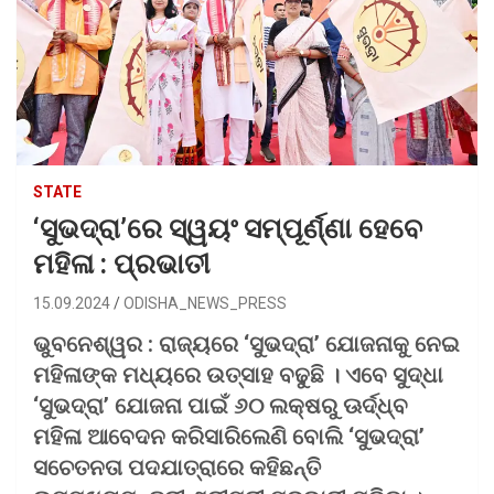
STATE
‘ସୁଭଦ୍ରା’ରେ ସ୍ୱୟଂ ସମ୍ପୂର୍ଣ୍ଣା ହେବେ
ମହିଳା : ପ୍ରଭାତୀ
15.09.2024
ODISHA_NEWS_PRESS
ଭୁବନେଶ୍ୱର : ରାଜ୍ୟରେ ‘ସୁଭଦ୍ରା’ ଯୋଜନାକୁ ନେଇ
ମହିଳାଙ୍କ ମଧ୍ୟରେ ଉତ୍ସାହ ବଢୁଛି । ଏବେ ସୁଦ୍ଧା
‘ସୁଭଦ୍ରା’ ଯୋଜନା ପାଇଁ ୬୦ ଲକ୍ଷରୁ ଊର୍ଦ୍ଧ୍ବ
ମହିଳା ଆବେଦନ କରିସାରିଲେଣି ବୋଲି ‘ସୁଭଦ୍ରା’
ସଚେତନତା ପଦଯାତ୍ରାରେ କହିଛନ୍ତି