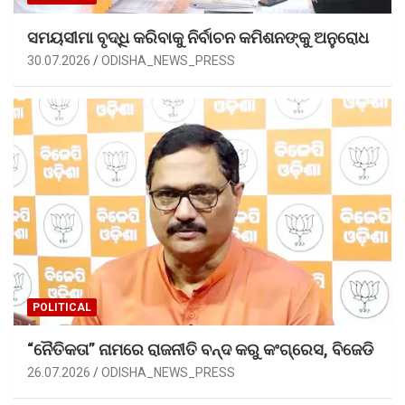
ସମୟସୀମା ବୃଦ୍ଧି କରିବାକୁ ନିର୍ବାଚନ କମିଶନଙ୍କୁ ଅନୁରୋଧ
30.07.2026
ODISHA_NEWS_PRESS
POLITICAL
“ନୈତିକତା” ନାମରେ ରାଜନୀତି ବନ୍ଦ କରୁ କଂଗ୍ରେସ, ବିଜେଡି
26.07.2026
ODISHA_NEWS_PRESS