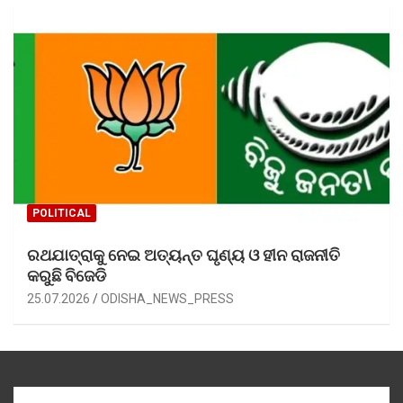
POLITICAL
ରଥଯାତ୍ରାକୁ ନେଇ ଅତ୍ୟନ୍ତ ଘୃଣ୍ୟ ଓ ହୀନ ରାଜନୀତି
କରୁଛି ବିଜେଡି
25.07.2026
ODISHA_NEWS_PRESS