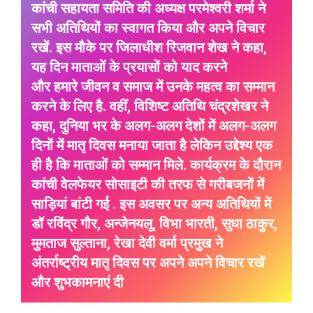
कांची सहायता समिति की अध्यक्ष परमेश्वरी शर्मा ने
सभी अतिथियों का स्वागत किया और अपने विचार
रखें. इस मौके पर जिलाधीश रिजवान शेख ने कहा,
यह दिन माताओं के प्रयासों को याद करने
और हमारे जीवन व समाज में उनके महत्व का सम्मान
करने के लिए है. वहीं, विशिष्ट अतिथि चंद्रशेखर ने
कहा, दुनिया भर के अलग-अलग देशों में अलग-अलग
दिनों में मातृ दिवस मनाया जाता है लेकिन उद्देश्य एक
ही है कि माताओं को सम्मान मिले. कार्यक्रम के दौरान
कांची वेलफेयर सोसाइटी की तरफ से गरीबजनों में
साड़ियां बांटी गई . इस अवसर पर अन्य अतिथियों में
डॉ रविंद्र गौर, अन्जेनयलू, विभा भारती, सुधा ठाकुर,
मुमताज सुल्ताना, रेखा देवी वर्मा प्रमुख ने
अंतर्राष्ट्रीय मातृ दिवस पर अपने अपने विचार रखें
और शुभकामनाएं दी