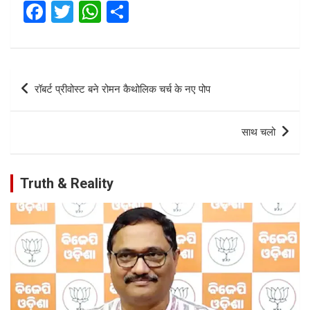
F
T
W
S
a
wi
h
h
ce
tt
at
ar
b
er
s
e
Post
रॉबर्ट प्रीवोस्ट बने रोमन कैथोलिक चर्च के नए पोप
o
A
navigation
o
p
साथ चलो
k
p
Truth & Reality