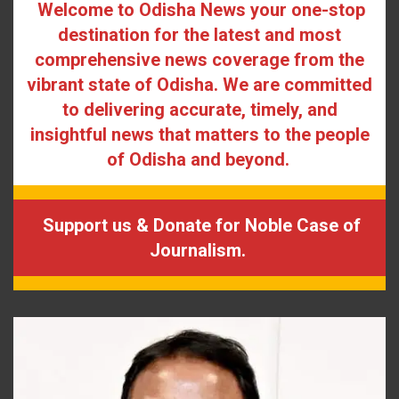
Welcome to Odisha News your one-stop
destination for the latest and most
comprehensive news coverage from the
vibrant state of Odisha. We are committed
to delivering accurate, timely, and
insightful news that matters to the people
of Odisha and beyond.
Support us & Donate for Noble Case of
Journalism.