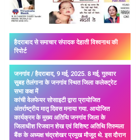
हैदराबाद से समाचार संपादक देहाती विश्वनाथ की
रिपोर्ट
जनगांव / हैदराबाद, 9 मई, 2025. 8 मई, गुरुवार
सुबह तेलंगाना के जनगांव स्थित जिला कलेक्ट्रेट
सभा कक्ष में
कांची वेलफेयर सोसाइटी द्वारा प्रायोजित
अंतर्राष्ट्रीय मातृ दिवस मनाया गया. आयोजित
कार्यक्रम के मुख्य अतिथि जनगांव जिला के
जिलाधीश रिजवान शेख एवं विशिष्ट अतिथि तिरुमला
बैंक के अध्यक्ष चंद्रशेखर प्रमुख मौजूद थे. इस दौरान