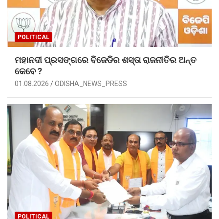
POLITICAL
ମହାନଦୀ ପ୍ରସଙ୍ଗରେ ବିଜେଡିର ଶସ୍ତା ରାଜନୀତିର ଅନ୍ତ
କେବେ ?
01.08.2026
ODISHA_NEWS_PRESS
POLITICAL