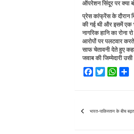
ऑपरेशन सिंदूर पर क्या ब
प्रेस कांफ्रेंस के दौर
की गई थी और इसमें एक भी
नागरिक हानि का रोना रो
आरोपों पर पलटवार करते 
साफ चेतावनी देते हुए कह
जवाब की जिम्मेदारी उसी 
F
T
W
a
wi
h
ce
tt
at
a
b
er
s
e
Post
o
A
भारत-पाकिस्तान के बीच बढ़
navigation
o
p
k
p