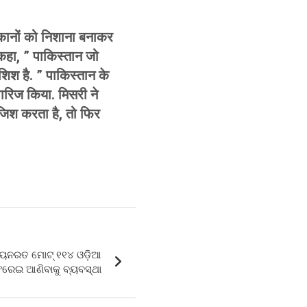
िकानों को निशाना बनाकर
 कहा, ” पाकिस्तान जो
िश है. ” पाकिस्तान के
ारिज किया. मिसरी ने
ाजिश करता है, तो फिर
ୟୟନରତ ମୋଟ୍ ୧୧୪ ଓଡ଼ିଆ
ଫେରେଇ ଆଣିବାକୁ ବ୍ୟବସ୍ଥା