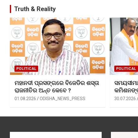
Truth & Reality
POLITICAL
POLITICAL
ମହାନଦୀ ପ୍ରସଙ୍ଗରେ ବିଜେଡିର ଶସ୍ତା
ସମୟସୀମା ବ
ରାଜନୀତିର ଅନ୍ତ କେବେ ?
କମିଶନଙ୍
01.08.2026
ODISHA_NEWS_PRESS
30.07.2026