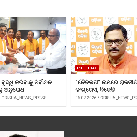
POLITICAL
ୃଦ୍ଧି କରିବାକୁ ନିର୍ବାଚନ
“ନୈତିକତା” ନାମରେ ରାଜନୀତି
କୁ ଅନୁରୋଧ
କଂଗ୍ରେସ, ବିଜେଡି
ODISHA_NEWS_PRESS
26.07.2026
ODISHA_NEWS_P