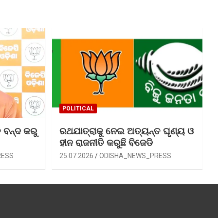
POLITICAL
 ବନ୍ଦ କରୁ
ରଥଯାତ୍ରାକୁ ନେଇ ଅତ୍ୟନ୍ତ ଘୃଣ୍ୟ ଓ
ହୀନ ରାଜନୀତି କରୁଛି ବିଜେଡି
RESS
25.07.2026
ODISHA_NEWS_PRESS