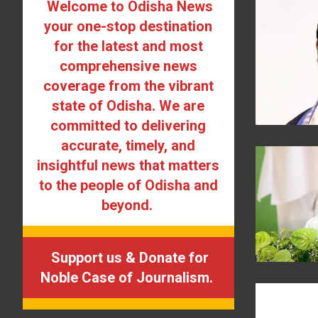
Welcome to Odisha News
your one-stop destination
for the latest and most
comprehensive news
coverage from the vibrant
state of Odisha. We are
committed to delivering
accurate, timely, and
insightful news that matters
to the people of Odisha and
beyond.
Support us & Donate for
Noble Case of Journalism.