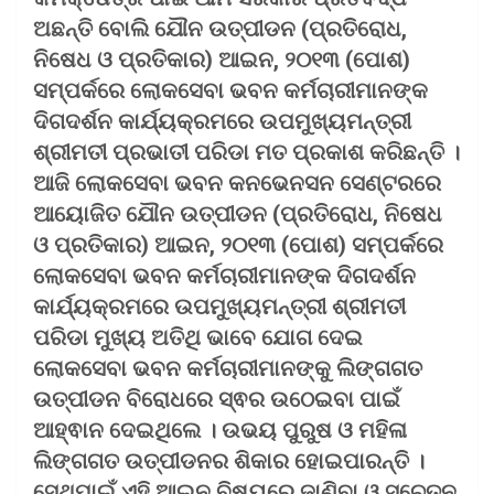
ଅଛନ୍ତି ବୋଲି ଯୌନ ଉତ୍ପୀଡନ (ପ୍ରତିରୋଧ,
ନିଷେଧ ଓ ପ୍ରତିକାର) ଆଇନ, ୨୦୧୩ (ପୋଶ)
ସମ୍ପର୍କରେ ଲୋକସେବା ଭବନ କର୍ମଚାରୀମାନଙ୍କ
ଦିଗଦର୍ଶନ କାର୍ଯ୍ୟକ୍ରମରେ ଉପମୁଖ୍ୟମନ୍ତ୍ରୀ
ଶ୍ରୀମତୀ ପ୍ରଭାତୀ ପରିଡା ମତ ପ୍ରକାଶ କରିଛନ୍ତି ।
ଆଜି ଲୋକସେବା ଭବନ କନଭେନସନ ସେଣ୍ଟରରେ
ଆୟୋଜିତ ଯୌନ ଉତ୍ପୀଡନ (ପ୍ରତିରୋଧ, ନିଷେଧ
ଓ ପ୍ରତିକାର) ଆଇନ, ୨୦୧୩ (ପୋଶ) ସମ୍ପର୍କରେ
ଲୋକସେବା ଭବନ କର୍ମଚାରୀମାନଙ୍କ ଦିଗଦର୍ଶନ
କାର୍ଯ୍ୟକ୍ରମରେ ଉପମୁଖ୍ୟମନ୍ତ୍ରୀ ଶ୍ରୀମତୀ
ପରିଡା ମୁଖ୍ୟ ଅତିଥି ଭାବେ ଯୋଗ ଦେଇ
ଲୋକସେବା ଭବନ କର୍ମଚାରୀମାନଙ୍କୁ ଲିଙ୍ଗଗତ
ଉତ୍ପୀଡନ ବିରୋଧରେ ସ୍ଵର ଉଠେଇବା ପାଇଁ
ଆହ୍ଵାନ ଦେଇଥିଲେ । ଉଭୟ ପୁରୁଷ ଓ ମହିଳା
ଲିଙ୍ଗଗତ ଉତ୍ପୀଡନର ଶିକାର ହୋଇପାରନ୍ତି ।
ସେଥିପାଇଁ ଏହି ଆଇନ ବିଷୟରେ ଜାଣିବା ଓ ସଚେତନ