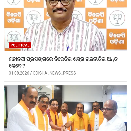
POLITICAL
ମହାନଦୀ ପ୍ରସଙ୍ଗରେ ବିଜେଡିର ଶସ୍ତା ରାଜନୀତିର ଅନ୍ତ
କେବେ ?
01.08.2026
ODISHA_NEWS_PRESS