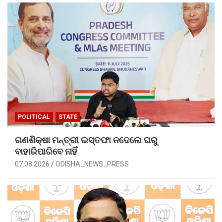
POLITICAL
STATE
ଗଣଶିକ୍ଷା ମନ୍ତ୍ରୀ ଇସ୍ତଫା ନଦେଲେ ଘରୁ
ବାହାରିପାରିବେ ନାହିଁ
07.08.2026
ODISHA_NEWS_PRESS