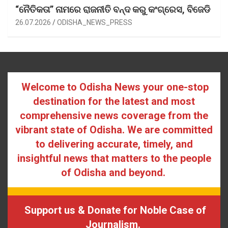
“ନୈତିକତା” ନାମରେ ରାଜନୀତି ବନ୍ଦ କରୁ କଂଗ୍ରେସ, ବିଜେଡି
26.07.2026
ODISHA_NEWS_PRESS
Welcome to Odisha News your one-stop
destination for the latest and most
comprehensive news coverage from the
vibrant state of Odisha. We are committed
to delivering accurate, timely, and
insightful news that matters to the people
of Odisha and beyond.
Support us & Donate for Noble Case of
Journalism.