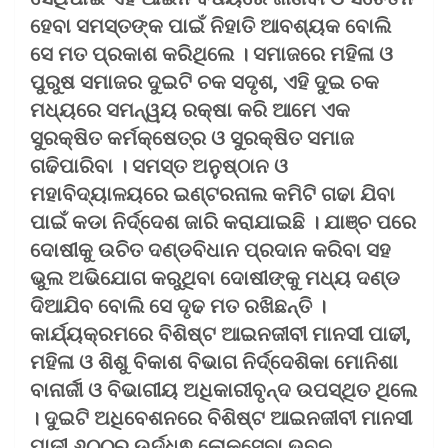
ହେବା ସମସ୍ତଙ୍କ ପାଇଁ ନିହାତି ଆବଶ୍ୟକ ବୋଲି
ସେ ମତ ପ୍ରକାଶ କରିଥିଲେ । ସମାଜରେ ମହିଳା ଓ
ପୁରୁଷ ସମାଜର ଦୁଇଟି ଚକ ସଦୃଶ, ଏହି ଦୁଇ ଚକ
ମଧ୍ୟରେ ସମନ୍ୱୟ ରକ୍ଷା କରି ଆମେ ଏକ
ସୁରକ୍ଷିତ କର୍ମକ୍ଷେତ୍ର ଓ ସୁରକ୍ଷିତ ସମାଜ
ଗଢିପାରିବା । ସମସ୍ତ ଅନୁଷ୍ଠାନ ଓ
ମହାବିଦ୍ୟାଳୟରେ ଇଣ୍ଟରନାଲ କମିଟି ଗଢା ଯିବା
ପାଇଁ କଡା ନିର୍ଦ୍ଦେଶ ଜାରି କରାଯାଇଛି । ଯାଞ୍ଚ ପରେ
ଦୋଷୀକୁ ଉଚିତ ଦଣ୍ଡବିଧାନ ପ୍ରଦାନ କରିବା ସହ
ଭୁଲ ଅଭିଯୋଗ କରୁଥିବା ଦୋଷୀଙ୍କୁ ମଧ୍ୟ ଦଣ୍ଡ
ଦିଆଯିବ ବୋଲି ସେ ଦୃଢ ମତ ରଖିଛନ୍ତି ।
କାର୍ଯ୍ୟକ୍ରମରେ ବିଶିଷ୍ଟ ଆଇନଜୀବୀ ମାନସୀ ପାଢୀ,
ମହିଳା ଓ ଶିଶୁ ବିକାଶ ବିଭାଗ ନିର୍ଦ୍ଦେଶିକା ମୋନିଶା
ବାନାର୍ଜୀ ଓ ବିଭାଗୀୟ ଅଧିକାରୀବୃନ୍ଦ ଉପସ୍ଥିତ ଥିଲେ
। ଦୁଇଟି ଅଧିବେଶନରେ ବିଶିଷ୍ଟ ଆଇନଜୀବୀ ମାନସୀ
ପାଢୀ ୬୦୦ରୁ ଉର୍ଦ୍ଧ୍ଵ ଲୋକସେବା ଭବନ