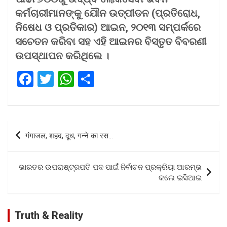
କର୍ମଚାରୀମାନଙ୍କୁ ଯୌନ ଉତ୍ପୀଡନ (ପ୍ରତିରୋଧ,
ନିଷେଧ ଓ ପ୍ରତିକାର) ଆଇନ, ୨୦୧୩ ସମ୍ପର୍କରେ
ସଚେତନ କରିବା ସହ ଏହି ଆଇନର ବିସ୍ତୃତ ବିବରଣୀ
ଉପସ୍ଥାପନ କରିଥିଲେ ।
F
T
W
S
a
wi
h
h
ce
tt
at
ar
b
er
s
e
Post
गंगाजल, शहद, दूध, गन्ने का रस…
o
A
navigation
o
p
ଭାରତର ଉପରାଷ୍ଟ୍ରପତି ପଦ ପାଇଁ ନିର୍ବାଚନ ପ୍ରକ୍ରିୟା ଆରମ୍ଭ
k
p
କଲେ ଇସିଆଇ
Truth & Reality