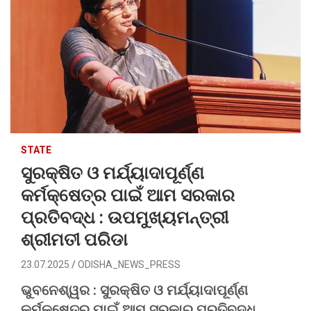
STATE
ସୁରକ୍ଷିତ ଓ ମର୍ଯ୍ୟାଦାପୂର୍ଣ୍ଣ
କର୍ମକ୍ଷେତ୍ର ପାଇଁ ଆମ ସରକାର
ପ୍ରତିବଦ୍ଧ : ଉପମୁଖ୍ୟମନ୍ତ୍ରୀ
ଶ୍ରୀମତୀ ପରିଡା
23.07.2025
ODISHA_NEWS_PRESS
ଭୁବନେଶ୍ୱର : ସୁରକ୍ଷିତ ଓ ମର୍ଯ୍ୟାଦାପୂର୍ଣ୍ଣ
କର୍ମକ୍ଷେତ୍ର ପାଇଁ ଆମ ସରକାର ପ୍ରତିବଦ୍ଧ