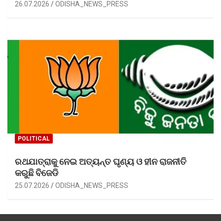
26.07.2026
ODISHA_NEWS_PRESS
POLITICAL
ରଥଯାତ୍ରାକୁ ନେଇ ଅତ୍ୟନ୍ତ ଘୃଣ୍ୟ ଓ ହୀନ ରାଜନୀତି
କରୁଛି ବିଜେଡି
25.07.2026
ODISHA_NEWS_PRESS