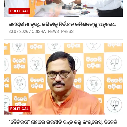
POLITICAL
ସମୟସୀମା ବୃଦ୍ଧି କରିବାକୁ ନିର୍ବାଚନ କମିଶନଙ୍କୁ ଅନୁରୋଧ
30.07.2026
ODISHA_NEWS_PRESS
POLITICAL
“ନୈତିକତା” ନାମରେ ରାଜନୀତି ବନ୍ଦ କରୁ କଂଗ୍ରେସ, ବିଜେଡି