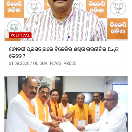
POLITICAL
ମହାନଦୀ ପ୍ରସଙ୍ଗରେ ବିଜେଡିର ଶସ୍ତା ରାଜନୀତିର ଅନ୍ତ
କେବେ ?
01.08.2026
ODISHA_NEWS_PRESS