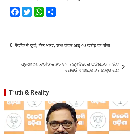
F
T
W
S
a
wi
h
h
ce
tt
at
ar
b
er
s
e
Post
बैंकॉक से दुबई, फिर भारत, साथ लेकर आई 40 करोड़ का गांजा
o
A
navigation
o
p
ପ୍ରଧାନମନ୍ତ୍ରୀଙ୍କ ୭୫ ତମ ଜନ୍ମଦିନରେ ଓଡିଶାରେ ଲାଗିବ
k
p
ରେକର୍ଡ ସଂଖ୍ୟକ ୭୫ ଲକ୍ଷ ଗଛ
Truth & Reality