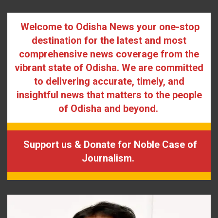
Welcome to Odisha News your one-stop
destination for the latest and most
comprehensive news coverage from the
vibrant state of Odisha. We are committed
to delivering accurate, timely, and
insightful news that matters to the people
of Odisha and beyond.
Support us & Donate for Noble Case of
Journalism.