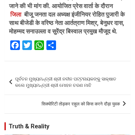
जाने की भी मांग की. आयोजित प्रेस वार्ता के दौरान
जिला
बीजू जनता दल अध्यक्ष इंजीनियर रोहित पुजारी के
साथ बीजेडी के वरिष्ठ नेता आर्तत्राण मिश्र, बेनुधर दास,
मोहम्मद सनाउल्ला व सुरेंद्र बिस्वाल प्रमुख मौजूद थे.
F
T
W
S
a
wi
h
h
ce
tt
at
ar
b
er
s
e
Post
ପୂର୍ବତନ ମୁଖ୍ୟମନ୍ତ୍ରୀ ଶ୍ରୀ ନବୀନ ପଟ୍ଟନାୟକଙ୍କୁ ସାକ୍ଷାତ
o
A
navigation
କଲେ ମୁଖ୍ୟମନ୍ତ୍ରୀ ଶ୍ରୀ ମୋହନ ଚରଣ ମାଝି
o
p
k
p
सिक्योरिटी तोड़कर राहुल को किस करने दौड़ा युवक
Truth & Reality