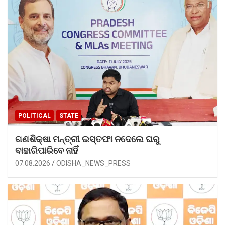
POLITICAL
STATE
ଗଣଶିକ୍ଷା ମନ୍ତ୍ରୀ ଇସ୍ତଫା ନଦେଲେ ଘରୁ
ବାହାରିପାରିବେ ନାହିଁ
07.08.2026
ODISHA_NEWS_PRESS