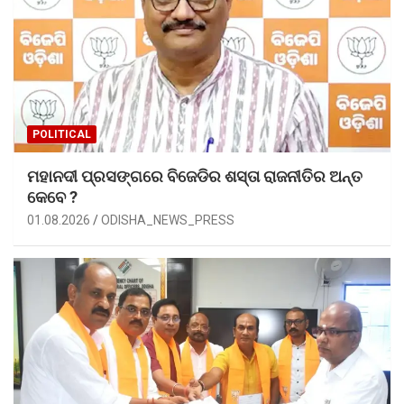
POLITICAL
ମହାନଦୀ ପ୍ରସଙ୍ଗରେ ବିଜେଡିର ଶସ୍ତା ରାଜନୀତିର ଅନ୍ତ
କେବେ ?
01.08.2026
ODISHA_NEWS_PRESS