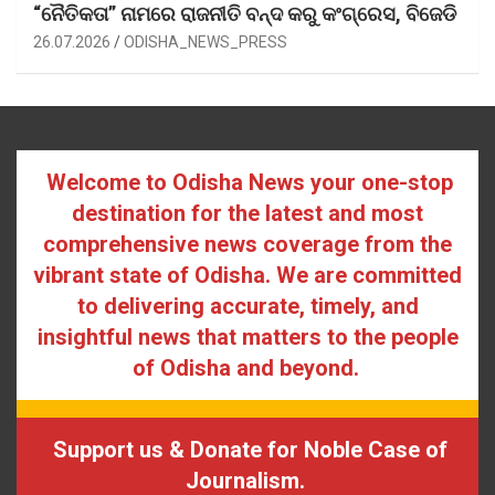
“ନୈତିକତା” ନାମରେ ରାଜନୀତି ବନ୍ଦ କରୁ କଂଗ୍ରେସ, ବିଜେଡି
26.07.2026
ODISHA_NEWS_PRESS
Welcome to Odisha News your one-stop
destination for the latest and most
comprehensive news coverage from the
vibrant state of Odisha. We are committed
to delivering accurate, timely, and
insightful news that matters to the people
of Odisha and beyond.
Support us & Donate for Noble Case of
Journalism.