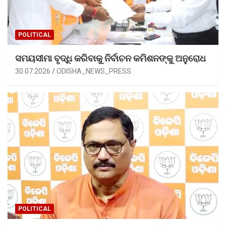
POLITICAL
ସମୟସୀମା ବୃଦ୍ଧି କରିବାକୁ ନିର୍ବାଚନ କମିଶନଙ୍କୁ ଅନୁରୋଧ
30.07.2026
ODISHA_NEWS_PRESS
POLITICAL