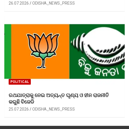
26.07.2026
ODISHA_NEWS_PRESS
POLITICAL
ରଥଯାତ୍ରାକୁ ନେଇ ଅତ୍ୟନ୍ତ ଘୃଣ୍ୟ ଓ ହୀନ ରାଜନୀତି
କରୁଛି ବିଜେଡି
25.07.2026
ODISHA_NEWS_PRESS