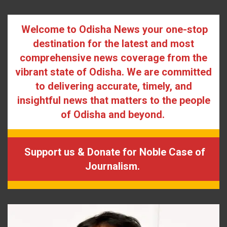
Welcome to Odisha News your one-stop
destination for the latest and most
comprehensive news coverage from the
vibrant state of Odisha. We are committed
to delivering accurate, timely, and
insightful news that matters to the people
of Odisha and beyond.
Support us & Donate for Noble Case of
Journalism.