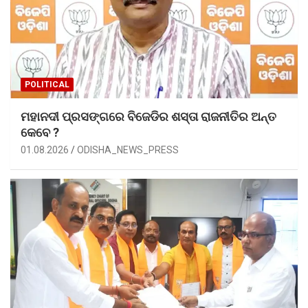
POLITICAL
ମହାନଦୀ ପ୍ରସଙ୍ଗରେ ବିଜେଡିର ଶସ୍ତା ରାଜନୀତିର ଅନ୍ତ
କେବେ ?
01.08.2026
ODISHA_NEWS_PRESS