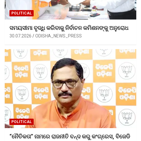
POLITICAL
ସମୟସୀମା ବୃଦ୍ଧି କରିବାକୁ ନିର୍ବାଚନ କମିଶନଙ୍କୁ ଅନୁରୋଧ
30.07.2026
ODISHA_NEWS_PRESS
POLITICAL
“ନୈତିକତା” ନାମରେ ରାଜନୀତି ବନ୍ଦ କରୁ କଂଗ୍ରେସ, ବିଜେଡି