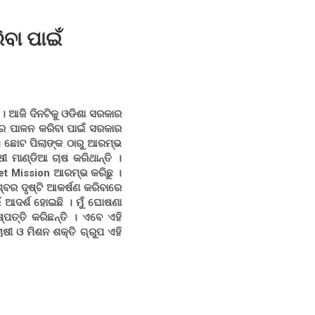
ବା ପାଇଁ
 । ଆଜି ଦିନଟିକୁ ଓଡିଶା ସରକାର
ରେ ପାଳନ କରିବା ପାଇଁ ସରକାର
ର । ଛୋଟ ପିଲାଙ୍କ ଠାରୁ ଆରମ୍ଭ
ୀ ମାଣ୍ଡିଆ ଚାଷ କରିଥାନ୍ତି ।
et Mission ଆରମ୍ଭ କରିଛୁ ।
୍ବର ଦୃଷ୍ଟି ଆକର୍ଷଣ କରିବାରେ
ଁ ଆଦର୍ଶ ହୋଇଛି । ମୁଁ ଘୋଷଣା
ଷ୍ପତ୍ତି କରିଛନ୍ତି । ଏବେ ଏହି
ଷୀ ଓ ମିଶନ ଶକ୍ତି ଗ୍ରୁପ ଏହି