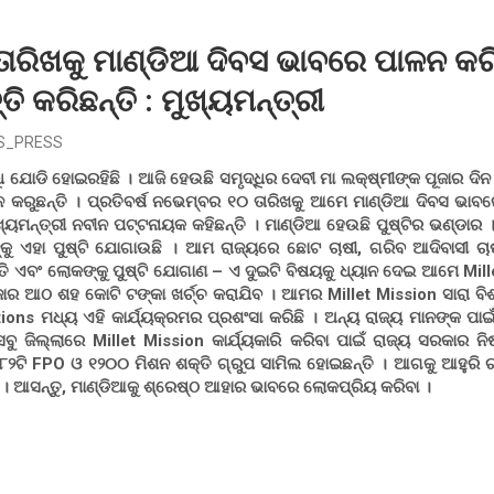
ାରିଖକୁ ମାଣ୍ଡିଆ ଦିବସ ଭାବରେ ପାଳନ କରି
ି କରିଛନ୍ତି : ମୁଖ୍ୟମନ୍ତ୍ରୀ
S_PRESS
ଧି ଯୋଡି ହୋଇରହିଛି । ଆଜି ହେଉଛି ସମୃଦ୍ଧିର ଦେବୀ ମା ଲକ୍ଷ୍ମୀଙ୍କ ପୂଜାର ଦିନ
 କରୁଛନ୍ତି । ପ୍ରତିବର୍ଷ ନଭେମ୍ବର ୧୦ ତାରିଖକୁ ଆମେ ମାଣ୍ଡିଆ ଦିବସ ଭାବ
ୁଖ୍ୟମନ୍ତ୍ରୀ ନବୀନ ପଟ୍ଟନାୟକ କହିଛନ୍ତି । ମାଣ୍ଡିଆ ହେଉଛି ପୁଷ୍ଟିର ଭଣ୍ଡା
ଙ୍କୁ ଏହା ପୁଷ୍ଟି ଯୋଗାଉଛି । ଆମ ରାଜ୍ୟରେ ଛୋଟ ଚାଷୀ, ଗରିବ ଆଦିବାସୀ ଚାଷ
ି ଏବଂ ଲୋକଙ୍କୁ ପୁଷ୍ଟି ଯୋଗାଣ – ଏ ଦୁଇଟି ବିଷୟକୁ ଧ୍ୟାନ ଦେଇ ଆମେ Mill
ଜାର ଆଠ ଶହ କୋଟି ଟଙ୍କା ଖର୍ଚ୍ଚ କରାଯିବ । ଆମର Millet Mission ସାରା ବିଶ
ns ମଧ୍ୟ ଏହି କାର୍ଯ୍ୟକ୍ରମର ପ୍ରଶଂସା କରିଛି । ଅନ୍ୟ ରାଜ୍ୟ ମାନଙ୍କ ପାଇ
ବୁ ଜିଲ୍ଲାରେ Millet Mission କାର୍ଯ୍ୟକାରି କରିବା ପାଇଁ ରାଜ୍ୟ ସରକାର ନି
୮୨ଟି FPO ଓ ୧୨୦୦ ମିଶନ ଶକ୍ତି ଗ୍ରୁପ ସାମିଲ ହୋଇଛନ୍ତି । ଆଗକୁ ଆହୁରି ଚା
 । ଆସନ୍ତୁ, ମାଣ୍ଡିଆକୁ ଶ୍ରେଷ୍ଠ ଆହାର ଭାବରେ ଲୋକପ୍ରିୟ କରିବା ।
S
h