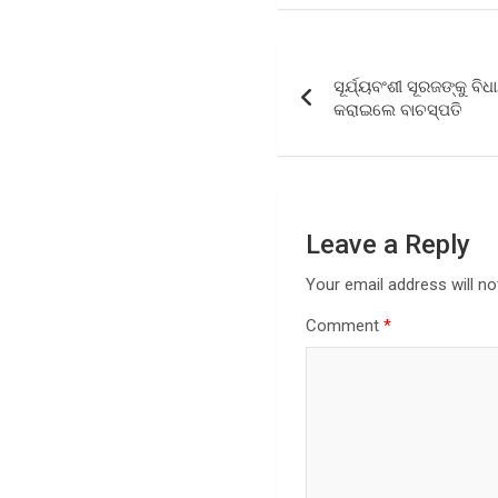
ce
tt
at
a
b
er
s
e
Post
o
A
ସୂର୍ଯ୍ୟବଂଶୀ ସୂରଜଙ୍କୁ 
navigation
o
p
କରାଇଲେ ବାଚସ୍ପତି
k
p
Leave a Reply
Your email address will no
Comment
*