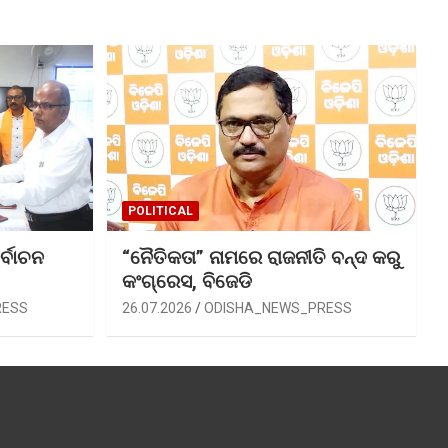
POLITICAL
ର୍ବାଚନ
“ନୈତିକତା” ନାମରେ ରାଜନୀତି ବନ୍ଦ କରୁ
କଂଗ୍ରେସ, ବିଜେଡି
RESS
26.07.2026
ODISHA_NEWS_PRESS