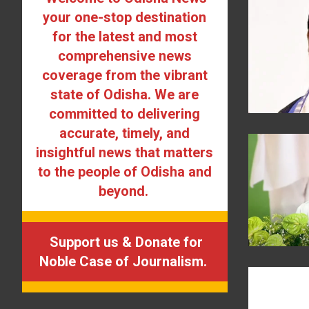
your one-stop destination
for the latest and most
comprehensive news
coverage from the vibrant
state of Odisha. We are
committed to delivering
accurate, timely, and
insightful news that matters
to the people of Odisha and
beyond.
Support us & Donate for
Noble Case of Journalism.