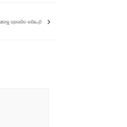
ୀଙ୍କୁ ପ୍ରତାରିତ କରିଛନ୍ତି