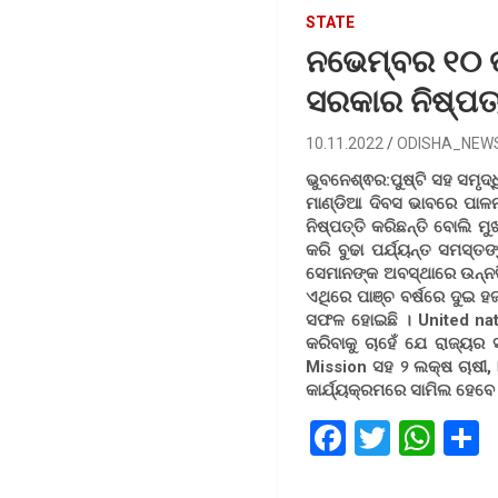
STATE
ନଭେମ୍ବର ୧୦ ତ
ସରକାର ନିଷ୍ପତ୍ତ
10.11.2022
ODISHA_NEW
ଭୁବନେଶ୍ଵର:ପୁଷ୍ଟି ସହ ସମୃଦ୍
ମାଣ୍ଡିଆ ଦିବସ ଭାବରେ ପାଳନ
ନିଷ୍ପତ୍ତି କରିଛନ୍ତି ବୋଲି ମ
କରି ବୁଢା ପର୍ଯ୍ୟନ୍ତ ସମସ୍ତ
ସେମାନଙ୍କ ଅବସ୍ଥାରେ ଉନ୍ନତ
ଏଥିରେ ପାଞ୍ଚ ବର୍ଷରେ ଦୁଇ ହ
ସଫଳ ହୋଇଛି । United natio
କରିବାକୁ ଚାହେଁ ଯେ ରାଜ୍ୟର ସ
Mission ସହ ୨ ଲକ୍ଷ ଚାଷୀ, 
କାର୍ଯ୍ୟକ୍ରମରେ ସାମିଲ ହେବେ
F
T
W
a
wi
h