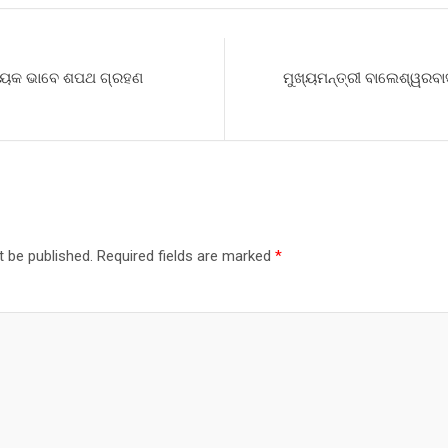
r
ବିଧାୟକ ଭାବେ ଶପଥ ଗ୍ରହଣ
ମୁଖ୍ୟମନ୍ତ୍ରୀ ବାଲେଶ୍ୱରବାସ
t be published.
Required fields are marked
*