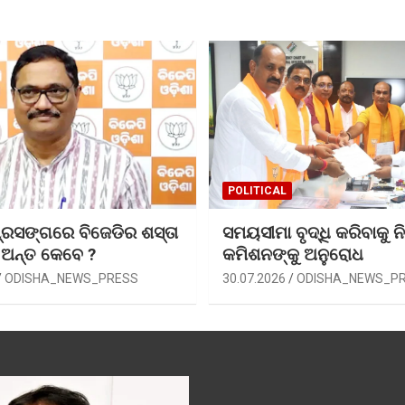
POLITICAL
୍ରସଙ୍ଗରେ ବିଜେଡିର ଶସ୍ତା
ସମୟସୀମା ବୃଦ୍ଧି କରିବାକୁ ନି
 ଅନ୍ତ କେବେ ?
କମିଶନଙ୍କୁ ଅନୁରୋଧ
ODISHA_NEWS_PRESS
30.07.2026
ODISHA_NEWS_P