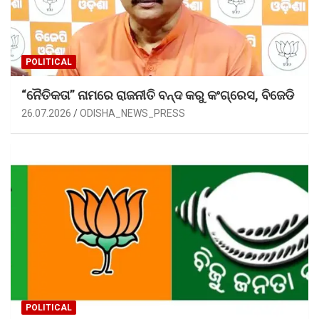
POLITICAL
“ନୈତିକତା” ନାମରେ ରାଜନୀତି ବନ୍ଦ କରୁ କଂଗ୍ରେସ, ବିଜେଡି
26.07.2026
ODISHA_NEWS_PRESS
POLITICAL