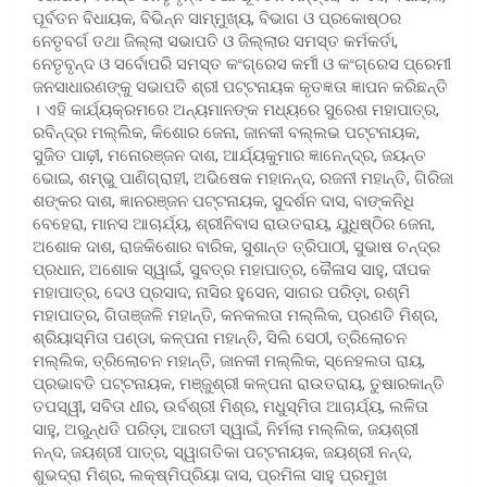
ପୂର୍ବତନ ବିଧାୟକ, ବିଭିନ୍ନ ସାମ୍ମୁଖ୍ୟ, ବିଭାଗ ଓ ପ୍ରକୋଷ୍ଠର
ନେତୃବର୍ଗ ତଥା ଜିଲ୍ଲା ସଭାପତି ଓ ଜିଲ୍ଲାର ସମସ୍ତ କର୍ମକର୍ତା,
ନେତୃବୃନ୍ଦ ଓ ସର୍ବୋପରି ସମସ୍ତ କଂଗ୍ରେସ କର୍ମୀ ଓ କଂଗ୍ରେସ ପ୍ରେମୀ
ଜନସାଧାରଣଙ୍କୁ ସଭାପତି ଶ୍ରୀ ପଟ୍ଟନାୟକ କୃତଜ୍ଞତା ଜ୍ଞାପନ କରିଛନ୍ତି
। ଏହି କାର୍ଯ୍ୟକ୍ରମରେ ଅନ୍ୟମାନଙ୍କ ମଧ୍ୟରେ ସୁରେଶ ମହାପାତ୍ର,
ରବିନ୍ଦ୍ର ମଲ୍ଲିକ, କିଶୋର ଜେନା, ଜାନକୀ ବଲ୍ଲଭ ପଟ୍ଟନାୟକ,
ସୁଜିତ ପାଢ଼ୀ, ମନୋରଞ୍ଜନ ଦାଶ, ଆର୍ଯ୍ୟକୁମାର ଜ୍ଞାନେନ୍ଦ୍ର, ଜୟନ୍ତ
ଭୋଇ, ଶମ୍ଭୁ ପାଣିଗ୍ରାହୀ, ଅଭିଷେକ ମହାନନ୍ଦ, ରଜନୀ ମହାନ୍ତି, ଗିରିଜା
ଶଙ୍କର ଦାଶ, ଜ୍ଞାନରଞ୍ଜନ ପଟ୍ଟନାୟକ, ସୁଦର୍ଶନ ଦାସ, ବାଙ୍କନିଧି
ବେହେରା, ମାନସ ଆଚାର୍ଯ୍ୟ, ଶ୍ରୀନିବାସ ରାଉତରାୟ, ଯୁଧିଷ୍ଠିର ଜେନା,
ଅଶୋକ ଦାଶ, ରାଜକିଶୋର ବାରିକ, ସୁଶାନ୍ତ ତ୍ରିପାଠୀ, ସୁଭାଷ ଚନ୍ଦ୍ର
ପ୍ରଧାନ, ଅଶୋକ ସ୍ୱାଇଁ, ସୁବତ୍ର ମହାପାତ୍ର, କୈଳାସ ସାହୁ, ଦୀପକ
ମହାପାତ୍ର, ଦେଓ ପ୍ରସାଦ, ନାସିର ହୁସେନ, ସାଗର ପରିଡ଼ା, ରଶ୍ମି
ମହାପାତ୍ର, ଗିତାଞ୍ଜଳି ମହାନ୍ତି, କନକଲତା ମଲ୍ଲିକ, ପ୍ରଣତି ମିଶ୍ର,
ଶ୍ରିୟାସ୍ମିତା ପଣ୍ଡା, କଳ୍ପନା ମହାନ୍ତି, ସିଲି ସେଠୀ, ତ୍ରିଲୋଚନ
ମଲ୍ଲିକ, ତ୍ରିଲୋଚନ ମହାନ୍ତି, ଜାନକୀ ମଲ୍ଲିକ, ସ୍ନେହଲତା ରାୟ,
ପ୍ରଭାବତି ପଟ୍ଟନାୟକ, ମଞ୍ଜୁଶ୍ରୀ କଳ୍ପନା ରାଉତରାୟ, ତୁଷାରକାନ୍ତି
ତପସ୍ୱୀ, ସବିତା ଧୀର, ଉର୍ବଶ୍ରୀ ମିଶ୍ର, ମଧୁସ୍ମିତା ଆଚାର୍ଯ୍ୟ, ଲଳିତା
ସାହୁ, ଅରୁନ୍ଧତି ପରିଡ଼ା, ଆରତୀ ସ୍ୱାଇଁ, ନିର୍ମଲା ମଲ୍ଲିକ, ଜୟଶ୍ରୀ
ନନ୍ଦ, ଜୟଶ୍ରୀ ପାତ୍ର, ସ୍ୱାଗତିକା ପଟ୍ଟନାୟକ, ଜୟଶ୍ରୀ ନନ୍ଦ,
ଶୁଭଦ୍ରା ମିଶ୍ର, ଲକ୍ଷ୍ମିପ୍ରିୟା ଦାସ, ପ୍ରମିଳା ସାହୁ ପ୍ରମୁଖ