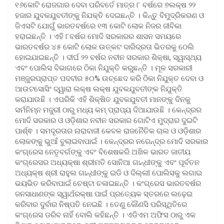
୧୬କୋଟି ରୋଜଗାର ଦେବା ପରିବର୍ତେ ମାତ୍ର ୮ ବର୍ଷରେ ୭ଲକ୍ଷ ୨୨
ହଜାର ଯୁବକଯୁବତୀଙ୍କୁ ନିଯକ୍ତି ଦେଇଛନ୍ତି । କିନ୍ତୁ ବିମୁଦ୍ରିକରଣ ଓ
ଜିଏସଟି ଯୋଗୁଁ ଭାରତବର୍ଷରେ ୧୩ କୋଟି ଲୋକ ନିଜର ଜୀବିକା
ହରାଇଛନ୍ତି । ଏହି ୮ବର୍ଷର ମୋଦି ସରକାରର ଶାସନ ସମୟରେ
ଭାରତବର୍ଷର ୪୫ କୋଟି ଲୋକ ଉତ୍କଟ ଦାରିଦ୍ରତା ଭିତରକୁ ଠେଲି
ହୋଇଯାଇଛନ୍ତି । ଦୀର୍ଘ ୨୨ ବର୍ଷର ନବୀନ ସରକାର ଶିକ୍ଷା, ସ୍ୱାସ୍ଥ୍ୟ
ଏବଂ ପୋଲିସ ବିଭାଗରେ ଠିକା ନିଯୁକ୍ତି କରୁଛନ୍ତି । ମୂଳ ସରକାରୀ
ମଞ୍ଜୁରପ୍ରାପ୍ତ ପଦବୀର ୫୦% ଉଚ୍ଛେଦ କରି ଠିକା ନିଯୁକ୍ତ ଦେବା ଓ
ଆଉଟସୋସିଂ ଦ୍ୱାରା ଲକ୍ଷ ଲକ୍ଷ ଯୁବକଯୁବତୀଙ୍କ ନିଯୁକ୍ତି
କରାଯାଉଛି । ଏପରିକି ଏହି ଶିକ୍ଷିତ ଯୁବକଯୁବତୀ ମାନଙ୍କୁ ଦିନକୁ
ସର୍ମନିମ୍ନ ମଜୁରୀ ଠାରୁ ମଧ୍ୟ କମ୍ ପ୍ରାପ୍ୟ ଦିଆଯାଉଛି । କେନ୍ଦ୍ରର
ମୋଦି ସରକାର ଓ ଓଡ଼ିଶାର ନବୀନ ସରକାର ଗୋଟିଏ ମୁଦ୍ରାର ଦୁଇଟି
ପାର୍ଶ୍ଵ । ସମଦୂରତାର ନାରାବାଜୀ କେବଳ ରାଜନୈତିକ ଚାଲ ଓ ଓଡ଼ିଶାର
ଲୋକଙ୍କୁ ଭୁଆଁ ବୁଲାଇବାପାଇଁ । କେନ୍ଦ୍ରର ନରେନ୍ଦ୍ର ମୋଦି ସରକାର
କଂଗ୍ରେସ ନେତୃବର୍ଗଙ୍କୁ ଏବଂ ବିଶେଷକରି ଅଖିଳ ଭାରତ ଜାତୀୟ
କଂଗ୍ରେସର ଅଧ୍ୟକ୍ଷା ଶ୍ରୀମତି ସୋନିଆ ଗାନ୍ଧୀଙ୍କୁ ଏବଂ ପୂର୍ବତନ
ଅଧ୍ୟକ୍ଷ ଶ୍ରୀ ରାହୁଲ ଗାନ୍ଧୀଙ୍କୁ ଇଡି ଓ ଦିଲ୍ଲୀ ପୋଲିସକୁ ଲଗାଇ
ଭୟଭିତ କରିବାପାଇଁ ଚେଷ୍ଟା ଚଳାଇଛନ୍ତି । କଂଗ୍ରେସ ଭାରତବର୍ଷର
ଜନସାଧାଣଙ୍କ ସ୍ୱାର୍ଥରକ୍ଷା ପାଇଁ ପ୍ରତ୍ୟେକ ସ୍ତରରେ ଲଢ଼େଇ
କରିବାର ଦୁର୍ବାର ନିଷ୍ପତି ନେଇଛି । ତେଣୁ କୌଣସି ପରିସ୍ଥିତିରେ
କଂଗ୍ରେସ ଡରିବ ନାହିଁ ବୋଲି କହିଛନ୍ତି । ଏଡିଏମ ଅଫିସ ଠାରୁ ଏକ