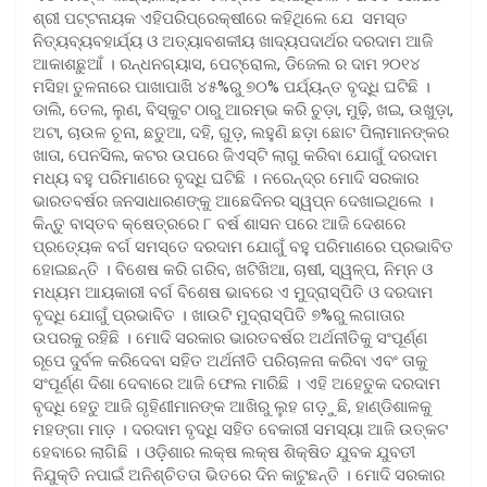
ଶ୍ରୀ ପଟ୍ଟନାୟକ ଏହିପରିପ୍ରେକ୍ଷୀରେ କହିଥିଲେ ଯେ ସମସ୍ତ
ନିତ୍ୟବ୍ୟବହାର୍ଯ୍ୟ ଓ ଅତ୍ୟାବଶକୀୟ ଖାଦ୍ୟପଦାର୍ଥର ଦରଦାମ ଆଜି
ଆକାଶଛୁଆଁ । ରନ୍ଧନଗ୍ୟାସ, ପେଟ୍ରୋଲ, ଡିଜେଲ ର ଦାମ ୨୦୧୪
ମସିହା ତୁଳନାରେ ପାଖାପାଖି ୪୫%ରୁ ୭୦% ପର୍ଯ୍ୟନ୍ତ ବୃଦ୍ଧି ଘଟିଛି ।
ଡାଲି, ତେଲ, ଲୁଣ, ବିସ୍କୁଟ ଠାରୁ ଆରମ୍ଭ କରି ଚୁଡ଼ା, ମୁଢ଼ି, ଖଇ, ଉଖୁଡ଼ା,
ଅଟା, ଚାଉଳ ଚୂନା, ଛତୁଆ, ଦହି, ଗୁଡ଼, ଲହୁଣି ଛଡ଼ା ଛୋଟ ପିଲାମାନଙ୍କର
ଖାତା, ପେନସିଲ, କଟର ଉପରେ ଜିଏସ୍‌ଟି ଲାଗୁ କରିବା ଯୋଗୁଁ ଦରଦାମ
ମଧ୍ୟ ବହୁ ପରିମାଣରେ ବୃଦ୍ଧି ଘଟିଛି । ନରେନ୍ଦ୍ର ମୋଦି ସରକାର
ଭାରତବର୍ଷର ଜନସାଧାରଣଙ୍କୁ ଆଛେଦିନର ସ୍ୱପ୍ନ ଦେଖାଇଥିଲେ ।
କିନ୍ତୁ ବାସ୍ତବ କ୍ଷେତ୍ରରେ ୮ ବର୍ଷ ଶାସନ ପରେ ଆଜି ଦେଶରେ
ପ୍ରତ୍ୟେକ ବର୍ଗ ସମସ୍ତେ ଦରଦାମ ଯୋଗୁଁ ବହୁ ପରିମାଣରେ ପ୍ରଭାବିତ
ହୋଇଛନ୍ତି । ବିଶେଷ କରି ଗରିବ, ଖଟିଖିଆ, ଚାଷୀ, ସ୍ୱଳ୍ପ, ନିମ୍ନ ଓ
ମଧ୍ୟମ ଆୟକାରୀ ବର୍ଗ ବିଶେଷ ଭାବରେ ଏ ମୁଦ୍ରାସ୍ପିତି ଓ ଦରଦାମ
ବୃଦ୍ଧି ଯୋଗୁଁ ପ୍ରଭାବିତ । ଖାଉଟି ମୁଦ୍ରାସ୍ପିତି ୭%ରୁ ଲଗାତାର
ଉପରକୁ ରହିଛି । ମୋଦି ସରକାର ଭାରତବର୍ଷର ଅର୍ଥନୀତିକୁ ସଂପୂର୍ଣ୍ଣ
ରୂପେ ଦୁର୍ବଳ କରିଦେବା ସହିତ ଅର୍ଥନୀତି ପରିଚାଳନା କରିବା ଏବଂ ତାକୁ
ସଂପୂର୍ଣ୍ଣ ଦିଶା ଦେବାରେ ଆଜି ଫେଲ ମାରିଛି । ଏହି ଅହେତୁକ ଦରଦାମ
ବୃଦ୍ଧି ହେତୁ ଆଜି ଗୃହିଣୀମାନଙ୍କ ଆଖିରୁ ଲୁହ ଗଡ଼ୁଛି, ହାଣ୍ଡିଶାଳକୁ
ମହଙ୍ଗା ମାଡ଼ । ଦରଦାମ ବୃଦ୍ଧି ସହିତ ବେକାରୀ ସମସ୍ୟା ଆଜି ଉତ୍କଟ
ହେବାରେ ଲାଗିଛି । ଓଡ଼ିଶାର ଲକ୍ଷ ଲକ୍ଷ ଶିକ୍ଷିତ ଯୁବକ ଯୁବତୀ
ନିଯୁକ୍ତି ନପାଇଁ ଅନିଶ୍ଚିତତା ଭିତରେ ଦିନ କାଟୁଛନ୍ତି । ମୋଦି ସରକାର