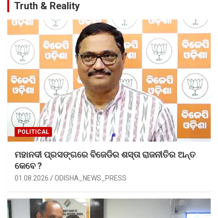
Truth & Reality
POLITICAL
ମହାନଦୀ ପ୍ରସଙ୍ଗରେ ବିଜେଡିର ଶସ୍ତା ରାଜନୀତିର ଅନ୍ତ
କେବେ ?
01.08.2026
ODISHA_NEWS_PRESS