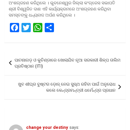
ଅଂଶଗ୍ରହଣ କରିଥିଲେ । ଭୁବନେଶ୍ୱର ଜିଲ୍ଲା କଂଗ୍ରେସ ସଭାପତି
ଶ୍ରୀ ବିଶ୍ୱଜିତ ଦାଶ ଏହି କାର୍ଯ୍ୟକ୍ରମରେ ଅଂଶଗ୍ରହଣ କରିଥିବା
ସମସ୍ତଙ୍କୁ ଧନ୍ୟବାଦ ଅର୍ପଣ କରିଥିଲେ ।
F
T
W
S
a
wi
h
h
ce
tt
at
ar
b
er
s
e
Post
ପାଟଣାଗଡ଼ ଓ କୁଚିଣ୍ଡାରେ ଖୋଲାଯିବ ନୂଆ ସରକାରୀ ଶିଳ୍ପ ତାଲିମ
o
A
navigation
ପ୍ରତିଷ୍ଠାନ (ITI)
o
p
k
p
ଖୁବ ଶୀଘ୍ର ବୁଷ୍ଟର ଡ଼ୋଜ୍ ନେଇ ସୁସ୍ଥ ରହିବା ପାଇଁ ଅନୁରୋଧ
କଲେ କେନ୍ଦ୍ରମନ୍ତ୍ରୀ ଧର୍ମେନ୍ଦ୍ର ପ୍ରଧାନ
One thought on “
ରାଜଭବନ ଘେରାଉ
”
change your destiny
says: