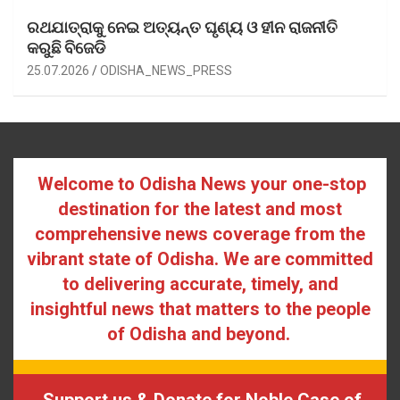
ରଥଯାତ୍ରାକୁ ନେଇ ଅତ୍ୟନ୍ତ ଘୃଣ୍ୟ ଓ ହୀନ ରାଜନୀତି
କରୁଛି ବିଜେଡି
25.07.2026
ODISHA_NEWS_PRESS
Welcome to Odisha News your one-stop
destination for the latest and most
comprehensive news coverage from the
vibrant state of Odisha. We are committed
to delivering accurate, timely, and
insightful news that matters to the people
of Odisha and beyond.
Support us & Donate for Noble Case of