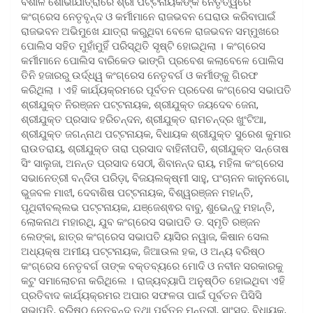
ବିଶାଳ ଶୋଭାଯାତ୍ରାରେ ଶ୍ରୀ ପଟ୍ଟନାୟକଙ୍କ ନେତୃତ୍ୱରେ
କଂଗ୍ରେସ ନେତୃବୃନ୍ଦ ଓ କର୍ମୀମାନେ ରାଜଭବନ ଘେରାଉ କରିବାପାଇଁ
ରାଜଭବନ ଅଭିମୁଖେ ଯାତ୍ରା କରୁଥିବା ବେଳେ ରାଜଭବନ ସମ୍ମୁଖରେ
ପୋଲିସ ସହିତ ମୁହାଁମୁହିଁ ପରିସ୍ଥିତି ସୃଷ୍ଟି ହୋଇଥିଲା । କଂଗ୍ରେସ
କର୍ମୀମାନେ ପୋଲିସ ବାରିକେଡ ଭାଙ୍ଗି ପ୍ରବେଶ କଲାବେଳେ ପୋଲିସ
ତିନି ହଜାରରୁ ଉର୍ଦ୍ଧ୍ୱ କଂଗ୍ରେସ ନେତୃବର୍ଗ ଓ କର୍ମୀଙ୍କୁ ଗିରଫ
କରିଥିଲା । ଏହି କାର୍ଯ୍ୟକ୍ରମରେ ପୂର୍ବତନ ପ୍ରଦେଶ କଂଗ୍ରେସ ସଭାପତି
ଶ୍ରୀଯୁକ୍ତ ନିରଞ୍ଜନ ପଟ୍ଟନାୟକ, ଶ୍ରୀଯୁକ୍ତ ଜୟଦେବ ଜେନା,
ଶ୍ରୀଯୁକ୍ତ ପ୍ରସାଦ ହରିଚନ୍ଦନ, ଶ୍ରୀଯୁକ୍ତ ରାମଚନ୍ଦ୍ର ଖୁଂଟିଆ,
ଶ୍ରୀଯୁକ୍ତ ଜଗନ୍ନାଥ ପଟ୍ଟନାୟକ, ବିଧାୟକ ଶ୍ରୀଯୁକ୍ତ ସୁରେଶ କୁମାର
ରାଉତରାୟ, ଶ୍ରୀଯୁକ୍ତ ତାରା ପ୍ରସାଦ ବାହିନୀପତି, ଶ୍ରୀଯୁକ୍ତ ସନ୍ତୋଷ
ସିଂ ସାଲୁଜା, ଅନନ୍ତ ପ୍ରସାଦ ସେଠୀ, ଶିବାନନ୍ଦ ରାୟ, ମହିଳା କଂଗ୍ରେସ
ସଭାନେତ୍ରୀ ବନ୍ଦିତା ପରିଡ଼ା, ବିଜୟଲକ୍ଷ୍ମୀ ସାହୁ, ପଂଚାନନ କାନୁନଗୋ,
ଭୁଜବଳ ମାଝୀ, ଦେବାଶିଷ ପଟ୍ଟନାୟକ, ବିଶ୍ୱରଞ୍ଜନ ମହାନ୍ତି,
ପୃଥିବୀବଲ୍ଲଭ ପଟ୍ଟନାୟକ, ଯଞ୍ଜେଶ୍ଵର ବାବୁ, ଶୁଭେନ୍ଦୁ ମହାନ୍ତି,
ଲୋକନାଥ ମହାରଥି, ଯୁବ କଂଗ୍ରେସ ସଭାପତି ଡ. ସ୍ମୃତି ରଞ୍ଜନ
ଲେଙ୍କା, ଛାତ୍ର କଂଗ୍ରେସ ସଭାପତି ୟାସିର ନୱାଜ, କିଷାନ ସେଲ
ଅଧ୍ୟକ୍ଷ ଅମୀୟ ପଟ୍ଟନାୟକ, ଜିଆଉଲ ହକ, ଓ ଅନ୍ୟ ବରିଷ୍ଠ
କଂଗ୍ରେସ ନେତୃବର୍ଗ ତାଙ୍କ ବକ୍ତବ୍ୟରେ ମୋଦି ଓ ନବୀନ ସରକାରକୁ
କଟୁ ସମାଲୋଚନା କରିଥିଲେ । ରାଜ୍ୟବ୍ୟାପି ଅନୁଷ୍ଠିତ ହୋଇଥିବା ଏହି
ପ୍ରତିବାଦ କାର୍ଯ୍ୟକ୍ରମର ଅପାର ସଫଳତା ପାଇଁ ପୂର୍ବତନ ପିସିସି
ସଭାପତି, ବରିଷ୍ଠ ନେତୃବୃନ୍ଦ ତଥା ପୂର୍ବତନ ମନ୍ତ୍ରୀ, ସାଂସଦ, ବିଧାୟକ,