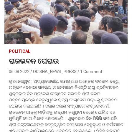
POLITICAL
ରାଜଭବନ ଘେରାଉ
06.08.2022
ODISHA_NEWS_PRESS
1 Comment
ଭୁବନେଶ୍ୱର : ଅତ୍ୟାବଶକୀୟ ସାମଗ୍ରୀର ଅହେତୁକ ଦରଦାମ ବୃଦ୍ଧି,
ଉତ୍କଟ ବେକାରୀ ସମସ୍ୟା ଓ ଜନମାରଣ ଜିଏସ୍‌ଟି ଲାଗୁ ପ୍ରତିବାଦରେ
ଶୁକ୍ରବାର ଦିନ ପ୍ରଦେଶ କଂଗ୍ରେସ ସଭପତି ଶ୍ରୀ ଶରତ
ପଟ୍ଟନାୟକଙ୍କ ନେତୃତ୍ୱରେ ରାଜ୍ୟ କଂଗ୍ରେସ ପକ୍ଷରୁ ରାଜଭବନ
ଘେରାଉ କରାଯାଇଛି । ହଜାର ହଜାର ସଂଖ୍ୟାରେ କଂଗ୍ରେସକର୍ମୀ
ରାଜଭବନ ଆଡ଼କୁ ମାଡ଼ିବାକୁ ଉଦ୍ୟମ କରୁଥିବା ବେଳେ ପୋଲିସ ସହ
ମୁହାଁମୁହିଁ ହୋଇ ଗିରଫ ହୋଇଛନ୍ତି । ଶୁକ୍ରବାର ଦିନ ପିସିସି ସଭାପତି
ଶ୍ରୀ ପଟ୍ଟନାୟକଙ୍କ ନେତୃତ୍ୱରେ କଂଗ୍ରେସ ନେତୃବୃନ୍ଦ ଓ କର୍ମୀମାନେ
ଏଡିଏମଙ୍କ କାର୍ଯ୍ୟାଳୟରେ ଏକତ୍ରିତ ହୋଇଥିଲେ । ପିସିସି ସଭାପତି