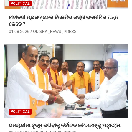
POLITICAL
ମହାନଦୀ ପ୍ରସଙ୍ଗରେ ବିଜେଡିର ଶସ୍ତା ରାଜନୀତିର ଅନ୍ତ
କେବେ ?
01.08.2026
ODISHA_NEWS_PRESS
POLITICAL
ସମୟସୀମା ବୃଦ୍ଧି କରିବାକୁ ନିର୍ବାଚନ କମିଶନଙ୍କୁ ଅନୁରୋଧ