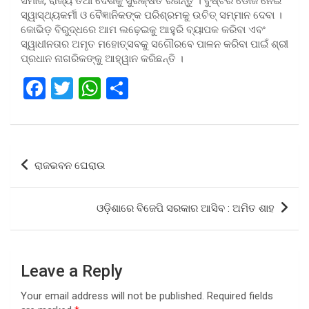
ସମାଜ, ରାଜ୍ୟ ତଥା ଦେଶକୁ ସୁରକ୍ଷିତ ରଖନ୍ତୁ । ବୁଷ୍ଟର ଡୋଜ ନେଇ
ସ୍ୱାସ୍ଥ୍ୟକର୍ମୀ ଓ ବୈଜ୍ଞାନିକଙ୍କ ପରିଶ୍ରମକୁ ଉଚିତ୍ ସମ୍ମାନ ଦେବା ।
କୋଭିଡ଼ ବିରୁଦ୍ଧରେ ଆମ ଲଢ଼େଇକୁ ଆହୁରି ବ୍ୟାପକ କରିବା ଏବଂ
ସ୍ୱାଧୀନତାର ଅମୃତ ମହୋତ୍ସବକୁ ସଗୌରବେ ପାଳନ କରିବା ପାଇଁ ଶ୍ରୀ
ପ୍ରଧାନ ନାଗରିକଙ୍କୁ ଆହ୍ୱାନ କରିଛନ୍ତି ।
F
T
W
S
a
wi
h
h
ce
tt
at
ar
b
er
s
e
Post
ରାଜଭବନ ଘେରାଉ
o
A
navigation
o
p
ଓଡ଼ିଶାରେ ବିଜେପି ସରକାର ଆସିବ : ଅମିତ ଶାହ
k
p
Leave a Reply
Your email address will not be published.
Required fields