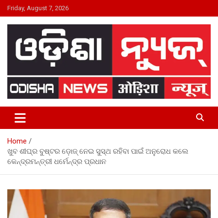
Skip
Friday, August 7, 2026
to
content
24×7 Live
ODISHA NEWS
Home
ଖୁବ ଶୀଘ୍ର ବୁଷ୍ଟର ଡ଼ୋଜ୍ ନେଇ ସୁସ୍ଥ ରହିବା ପାଇଁ ଅନୁରୋଧ କଲେ
କେନ୍ଦ୍ରମନ୍ତ୍ରୀ ଧର୍ମେନ୍ଦ୍ର ପ୍ରଧାନ