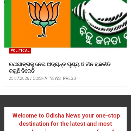
POLITICAL
ରଥଯାତ୍ରାକୁ ନେଇ ଅତ୍ୟନ୍ତ ଘୃଣ୍ୟ ଓ ହୀନ ରାଜନୀତି
କରୁଛି ବିଜେଡି
25.07.2026
ODISHA_NEWS_PRESS
Welcome to Odisha News your one-stop
destination for the latest and most