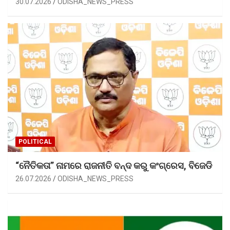
30.07.2026
ODISHA_NEWS_PRESS
POLITICAL
“ନୈତିକତା” ନାମରେ ରାଜନୀତି ବନ୍ଦ କରୁ କଂଗ୍ରେସ, ବିଜେଡି
26.07.2026
ODISHA_NEWS_PRESS