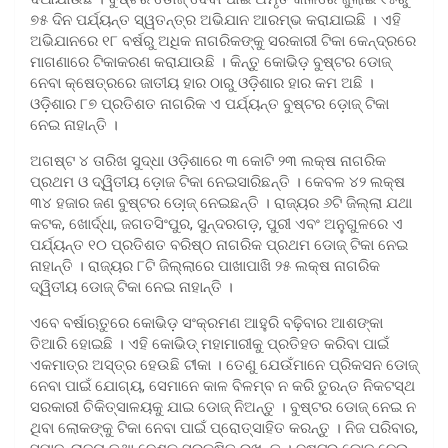
୭୫ ଦିନ ପର୍ଯ୍ୟନ୍ତ ସ୍ୱତନ୍ତ୍ର ଅଭିଯାନ ଆରମ୍ଭ କରାଯାଇଛି । ଏହି
ଅଭିଯାନରେ ୧୮ ବର୍ଷରୁ ଅଧିକ ନାଗରିକଙ୍କୁ ସରକାରୀ ଟିକା କେନ୍ଦ୍ରରେ
ମାଗଣାରେ ଟିକାକରଣ କରାଯାଉଛି । କିନ୍ତୁ କୋଭିଡ଼ ବୁଷ୍ଟର ଡୋଜ୍
ନେବା କ୍ଷେତ୍ରରେ ଜାତୀୟ ହାର ଠାରୁ ଓଡ଼ିଶାର ହାର କମ ଅଛି ।
ଓଡ଼ିଶାର ୮୭ ପ୍ରତିଶତ ନାଗରିକ ଏ ପର୍ଯ୍ୟନ୍ତ ବୁଷ୍ଟର ଡ଼ୋଜ୍ ଟିକା
ନେଇ ନାହାନ୍ତି ।
ଅଗଷ୍ଟ ୪ ତାରିଖ ସୁଦ୍ଧା ଓଡ଼ିଶାରେ ୩ କୋଟି ୨୩ ଲକ୍ଷ ନାଗରିକ
ପ୍ରଥମ ଓ ଦ୍ୱିତୀୟ ଡ଼ୋଜ ଟିକା ନେଇସାରିଛନ୍ତି । କେବଳ ୪୨ ଲକ୍ଷ
୩୪ ହଜାର ଜଣ ବୁଷ୍ଟର ଡୋ଼ଜ୍ ନେଇଛନ୍ତି । ରାଜ୍ୟର ୬ଟି ଜିଲ୍ଲା ଯଥା
କଟକ, ଖୋର୍ଦ୍ଧା, ଜଗତସିଂପୁର, ସୁନ୍ଦରଗଡ଼, ପୁରୀ ଏବଂ ଅନୁଗୁଳରେ ଏ
ପର୍ଯ୍ୟନ୍ତ ୧୦ ପ୍ରତିଶତ ବରିଷ୍ଠ ନାଗରିକ ପ୍ରଥମ ଡୋଜ୍ ଟିକା ନେଇ
ନାହାନ୍ତି । ରାଜ୍ୟର ୮ଟି ଜିଲ୍ଲାରେ ପାଖାପାଖି ୨୫ ଲକ୍ଷ ନାଗରିକ
ଦ୍ୱିତୀୟ ଡୋଜ୍ ଟିକା ନେଇ ନାହାନ୍ତି ।
ଏବେ ବର୍ଷାଋତୁରେ କୋଭିଡ଼ ସଂକ୍ରମଣ ଆହୁରି ବଢ଼ିବାର ଆଶଙ୍କା
ତିଆରି ହୋଇଛି । ଏହି କୋଭିଡ୍ ମହାମାରୀକୁ ପ୍ରତିହତ କରିବା ପାଇଁ
ଏକମାତ୍ର ଅସ୍ତ୍ର ହେଉଛି ଟୀକା । ତେଣୁ ଯେଉଁମାନେ ପ୍ରିକସନ ଡୋଜ୍
ନେବା ପାଇଁ ଯୋଗ୍ୟ, ସେମାନେ କାଳ ବିଳମ୍ବ ନ କରି ତୁରନ୍ତ ନିକଟସ୍ଥ
ସରକାରୀ ଚିକିତ୍ସାଳୟକୁ ଯାଇ ଡୋଜ୍ ନିଅନ୍ତୁ । ବୁଷ୍ଟର ଡୋଜ୍ ନେଇ ନ
ଥିବା ଲୋକଙ୍କୁ ଟିକା ନେବା ପାଇଁ ପ୍ରୋତ୍ସାହିତ କରନ୍ତୁ । ନିଜ ପରିବାର,