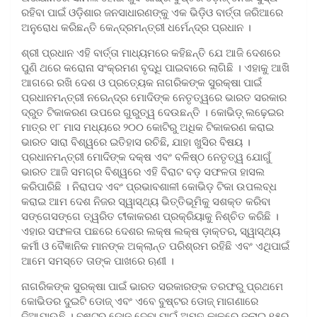
ରହିବା ପାଇଁ ଓଡ଼ିଶାର ଜନସାଧାରଣଙ୍କୁ ଏକ ଭିଡ଼ିଓ ବାର୍ତ୍ତା ଜରିଆରେ
ଅନୁରୋଧ କରିଛନ୍ତି କେନ୍ଦ୍ରମନ୍ତ୍ରୀ ଧର୍ମେନ୍ଦ୍ର ପ୍ରଧାନ ।
ଶ୍ରୀ ପ୍ରଧାନ ଏହି ବାର୍ତ୍ତା ମାଧ୍ୟମରେ କହିଛନ୍ତି ଯେ ଆଜି ଦେଶରେ
ପୁଣି ଥରେ କରୋନା ସଂକ୍ରମଣ ବୃଦ୍ଧି ପାଇବାରେ ଲାଗିଛି । ଏହାକୁ ଆଖି
ଆଗରେ ରଖି ଦେଶ ଓ ପ୍ରତ୍ୟେକ ନାଗରିକଙ୍କ ସୁରକ୍ଷା ପାଇଁ
ପ୍ରଧାନମନ୍ତ୍ରୀ ନରେନ୍ଦ୍ର ମୋଦିଙ୍କ ନେତୃତ୍ୱରେ ଭାରତ ସରକାର
ଦ୍ରୁତ ଟିକାକରଣ ଉପରେ ଗୁରୁତ୍ୱ ଦେଉଛନ୍ତି । କୋଭିଡ଼୍ ଲଢ଼େଇର
ମାତ୍ର ୧୮ ମାସ ମଧ୍ୟରେ ୨୦୦ କୋଟିରୁ ଅଧିକ ଟିକାକରଣ କରାଇ
ଭାରତ ସାରା ବିଶ୍ୱରେ ଇତିହାସ ରଚିଛି, ଯାହା ଖୁସିର ବିଷୟ ।
ପ୍ରଧାନମନ୍ତ୍ରୀ ମୋଦିଙ୍କ ଦକ୍ଷ ଏବଂ ବଳିଷ୍ଠ ନେତୃତ୍ୱ ଯୋଗୁଁ
ଭାରତ ଆଜି ସମଗ୍ର ବିଶ୍ୱରେ ଏହି ବିରାଟ ବଡ଼ ସଫଳତା ହାସଲ
କରିପାରିଛି । ନିରାପଦ ଏବଂ ପ୍ରଭାବଶାଳୀ କୋଭିଡ଼ ଟିକା ଉପଲବ୍ଧ
କରାଇ ଆମ ଦେଶ ନିଜର ସ୍ୱାସ୍ଥ୍ୟ ଭିତ୍ତିଭୂମିକୁ ସଶକ୍ତ କରିବା
ସଙ୍ଗେସଙ୍ଗେ ତ୍ୱରିତ ଟୀକାକରଣ ପ୍ରକ୍ରିୟାକୁ ନିଶ୍ଚିତ କରିଛି ।
ଏହାର ସଫଳତା ପଛରେ ଦେଶର ଲକ୍ଷ ଲକ୍ଷ ଡ଼ାକ୍ତର, ସ୍ୱାସ୍ଥ୍ୟ
କର୍ମୀ ଓ ବୈଜ୍ଞାନିକ ମାନଙ୍କ ଅକ୍ଲାନ୍ତ ପରିଶ୍ରମ ରହିଛି ଏବଂ ଏଥିପାଇଁ
ଆମେ ସମସ୍ତେ ତାଙ୍କ ପାଖରେ ଋଣୀ ।
ନାଗରିକଙ୍କ ସୁରକ୍ଷା ପାଇଁ ଭାରତ ସରକାରଙ୍କ ତରଫରୁ ପ୍ରଥମେ
କୋଭିଡର ଦୁଇଟି ଡୋଜ୍ ଏବଂ ଏବେ ବୁଷ୍ଟର ଡୋଜ୍ ମାଗଣାରେ
ଦିଆଯାଉଛି । ବୁଷ୍ଟର ଡୋଜ୍ ଦେବା ପାଇଁ ଅମୃତ କାଳରେ ଜୁଲାଇ ୧୫ରୁ