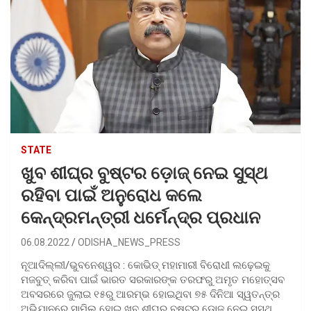
STATE
ଖୁବ ଶୀଘ୍ର ବୁଷ୍ଟର ଡ଼ୋଜ୍ ନେଇ ସୁସ୍ଥ
ରହିବା ପାଇଁ ଅନୁରୋଧ କଲେ
କେନ୍ଦ୍ରମନ୍ତ୍ରୀ ଧର୍ମେନ୍ଦ୍ର ପ୍ରଧାନ
06.08.2022
ODISHA_NEWS_PRESS
ନୂଆଦିଲ୍ଲୀ/ଭୁବନେଶ୍ୱର : କୋଭିଡ୍ ମହାମାରୀ ବିରୋଧୀ ଲଢ଼େଇକୁ
ମଜବୁତ୍ କରିବା ପାଇଁ ଭାରତ ସରକାରଙ୍କ ତରଫରୁ ଅମୃତ ମହୋତ୍ସବ
ଅବସରରେ ଜୁଲାଇ ୧୫ରୁ ଆରମ୍ଭ ହୋଇଥିବା ୭୫ ଦିନିଆ ସ୍ୱତନ୍ତ୍ର
ଅଭିଯାନରେ ସାମିଲ ହୋଇ ଖୁବ ଶୀଘ୍ର ବୁଷ୍ଟର ଡ଼ୋଜ୍ ନେଇ ସୁସ୍ଥ