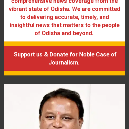
comprehensive news coverage from the
vibrant state of Odisha. We are committed
to delivering accurate, timely, and
insightful news that matters to the people
of Odisha and beyond.
Support us & Donate for Noble Case of
Journalism.