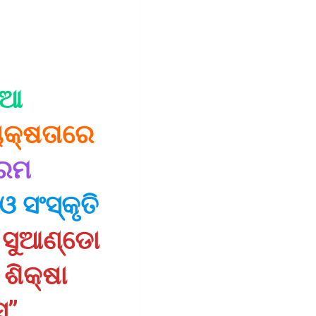
ିଆ
ୟକ୍ଷତାରେ
୍ରମ
ଓ ସଂସ୍କୃତି
େ ସୁଆଣ୍ଡୋ
ଶିକ୍ଷା
ସ”