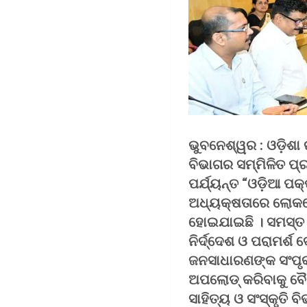
ଭୁବନେଶ୍ୱର : ଓଡ଼ିଶା 
ବିଭାଗର ସମ୍ମିଳିତ ପ୍
ପର୍ଯ୍ୟନ୍ତ “ଓଡ଼ିଆ ପକ
ଅଧ୍ୟକ୍ଷତାରେ ଲୋକସ
ହୋଇଯାଇଛି । ସମସ୍ତ
ନିର୍ଦ୍ଦେଶ ଓ ପରାମର୍ଶ 
ଜନସାଧାରଣଙ୍କ ସଂପୃକ୍
ଅପଲୋଡ୍ କରିବାକୁ ବୈଠ
ସାହିତ୍ୟ ଓ ସଂସ୍କୃତି