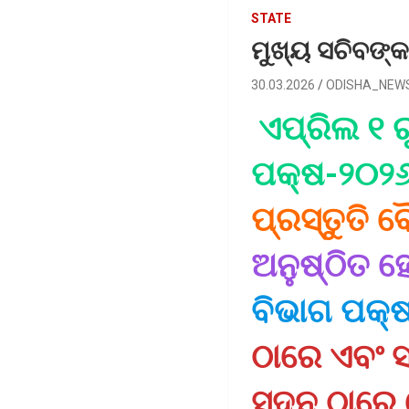
STATE
ମୁଖ୍ୟ ସଚିବଙ୍କ 
30.03.2026
ODISHA_NEW
ଏପ୍ରିଲ ୧ ର
ପକ୍ଷ-୨୦୨୬
ପ୍ରସ୍ତୁତି 
ଅନୁଷ୍ଠିତ ହ
ବିଭାଗ ପକ୍ଷ
ଠାରେ ଏବଂ ସ
ସଦନ ଠାରେ ହ