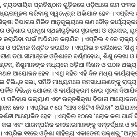
, ବ୍ୟବସାୟିକ ପ୍ରତିଷ୍ଠାନ ଗୁଡ଼ିକରେ ଓଡ଼ିଆରେ ନାମ ଫ
ାଧ୍ୟତାମୂଳକ କରିବାକୁ ସ୍ୱତନ୍ତ୍ର ଅଭିଯାନ ହେବ । ଏପ୍ରିଲ 
ିକ୍ଷା ବିଭାଗର ମିଳିତ ଆନୁକୂଲ୍ୟରେ ଗଣ ଦୌଡ଼ କାର୍ଯ୍ୟକ୍
େ ଓଡ଼ିଶାର ପ୍ରମୁଖ ସ୍ଥଳୀଗୁଡ଼ିକର ସୁରକ୍ଷା ଓ ପ୍ରସାର, ଯୁବ 
ୁକ୍ତ କରାଯିବା ପାଇଁ ଅଭିଯାନ କରାଯିବ । ଏପ୍ରିଲ ୬ ରେ ରାଜ୍
ଛତା ଓ ପରିମଳ ନିଶ୍ଚିତ କରାଯିବ । ଏପ୍ରିଲ ୭ ତାରିଖରେ ‘ଶିଶୁ
ଣ ତଥା ସୀମାଞ୍ଚଳ ଓଡ଼ିଶାରେ ବର୍ଣ୍ଣବୋଧ, ଶିଶୁ ଲେଖା ଓ ଅ
୍ଟନ, ଶିଶୁମାନଙ୍କ ମଧ୍ୟରେ ଓଡ଼ିଆ ଲିଖନ ଓ ପଠନ ଅଭ୍ୟାସ
କଥନ ଆୟୋଜନ ହେବ । ଏଥି ସହିତ ଏହି ଦିନ ମଧ୍ୟ କାର୍ଯ୍ୟକ
ାଇ ବିଭିନ୍ନ ସଭା, ସମିତି ମାଧ୍ୟମରେ ଜନସାଧାରଣଙ୍କୁ ରାଜ୍ୟ
ର୍କିତ ବିଭିନ୍ନ ଯୋଜନା ଓ କାର୍ଯ୍ୟକ୍ରମ ନେଇ ସୂଚନା ଦିଆଯି
୍ୟ ଓ ପରିବାର କଲ୍ୟାଣ ଏବଂ ଉଚ୍ଚଶିକ୍ଷା ବିଭାଗ ଆୟୋଜନରେ
ଜନ ହେବ । ଏପ୍ରିଲ ୯ ରେ “ଆସ ବହିଟିଏ କିଣିବା” ଅଭିଯାନ
ରଦର୍ଶନୀ ଆୟୋଜିତ ହେବ । ଏପ୍ରିଲ ୧୦ରେ ‘ଲୋକ କଳା ପାଇଁ 
 କଳା ଏବଂ ପାରମ୍ପରିକ କଳାକାରମାନଙ୍କୁ ସମ୍ବର୍ଦ୍ଧନା ଓ 
 ଏପ୍ରିଲ ୧୧ରେ ଓଡ଼ିଶା ସାହିତ୍ୟ ଏକାଡେମୀ ପକ୍ଷରୁ “ଅମୃତ 