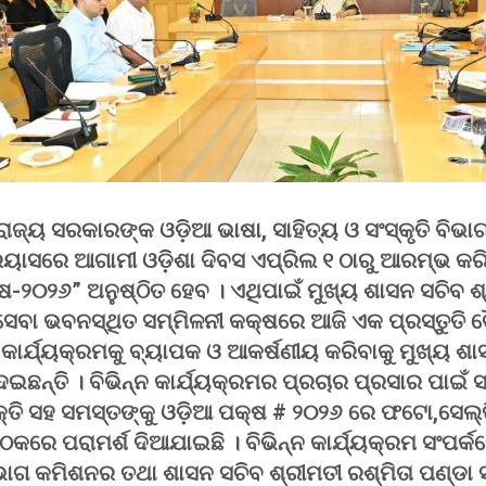
ରାଜ୍ୟ ସରକାରଙ୍କ ଓଡ଼ିଆ ଭାଷା, ସାହିତ୍ୟ ଓ ସଂସ୍କୃତି ବିଭା
ରୟାସରେ ଆଗାମୀ ଓଡ଼ିଶା ଦିବସ ଏପ୍ରିଲ ୧ ଠାରୁ ଆରମ୍ଭ କରି
୍ଷ-୨୦୨୬” ଅନୁଷ୍ଠିତ ହେବ । ଏଥିପାଇଁ ମୁଖ୍ୟ ଶାସନ ସଚିବ ଶ
େବା ଭବନସ୍ଥିତ ସମ୍ମିଳନୀ କକ୍ଷରେ ଆଜି ଏକ ପ୍ରସ୍ତୁତି ବ
 କାର୍ଯ୍ୟକ୍ରମକୁ ବ୍ୟାପକ ଓ ଆକର୍ଷଣୀୟ କରିବାକୁ ମୁଖ୍ୟ 
ଦେଇଛନ୍ତି । ବିଭିନ୍ନ କାର୍ଯ୍ୟକ୍ରମର ପ୍ରଚାର ପ୍ରସାର ପାଇଁ ସ
ତି ସହ ସମସ୍ତଙ୍କୁ ଓଡ଼ିଆ ପକ୍ଷ # ୨୦୨୬ ରେ ଫଟୋ,ସେଲ୍ଫ
କରେ ପରାମର୍ଶ ଦିଆଯାଇଛି । ବିଭିନ୍ନ କାର୍ଯ୍ୟକ୍ରମ ସଂପର୍କର
 ବିଭାଗ କମିଶନର ତଥା ଶାସନ ସଚିବ ଶ୍ରୀମତୀ ରଶ୍ମିତା ପଣ୍ଡା