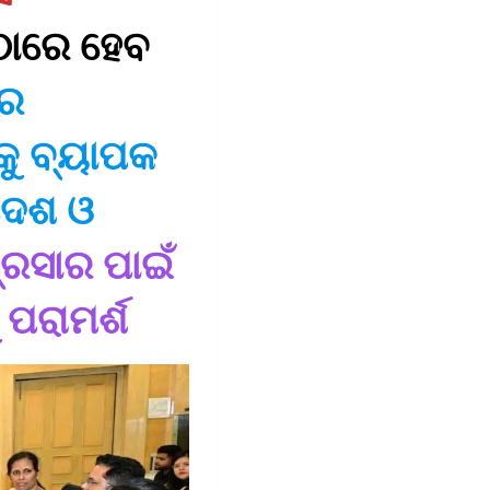
 ଠାରେ ହେବ
ଷର
କୁ ବ୍ୟାପକ
୍ଦେଶ ଓ
୍ରସାର ପାଇଁ
ପରାମର୍ଶ