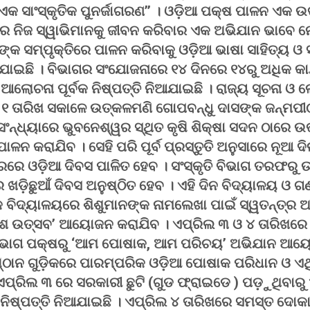
ଏକ ସାଂସ୍କୃତିକ ପୁନର୍ଜାଗରଣ’’ । ଓଡ଼ିଆ ପକ୍ଷ ପାଳନ ଏକ ଉତ
ଣରେ ନିଜ ସ୍ୱାଭିମାନକୁ ଜୀବନ କରିବାର ଏକ ଅଭିଯାନ ଭାବେ
କ ସମ୍ପୃକ୍ତିରେ ପାଳନ କରିବାକୁ ଓଡ଼ିଆ ଭାଷା ସାହିତ୍ୟ ଓ ସଂ
ଯାଇଛି । ବିଭାଗର ସଂଯୋଜନାରେ ୧୪ ଦିନରେ ୧୪ରୁ ଅଧିକ କାର
ୋଚନା ପୂର୍ବକ ନିଷ୍ପତ୍ତି ନିଆଯାଇଛି । ରାଜ୍ୟ ସୂଚନା ଓ ଲ
ତାରିଖ ସକାଳେ ଉତ୍କଳମଣି ଗୋପବନ୍ଧୁ ଦାସଙ୍କ ଜନ୍ମପୀଠ 
ସଂନ୍ଧ୍ୟାରେ ଭୁବନେଶ୍ୱର ସ୍ଥିତ କୃଷି ଶିକ୍ଷା ସଦନ ଠାରେ 
ପାଳନ କରାଯିବ । ସେହି ପରି ପୂର୍ବ ପ୍ରସ୍ତୁତି ଅନୁସାରେ ନୂଆ 
ରରେ ଓଡ଼ିଆ ଦିବସ ପାଳିତ ହେବ । ସଂସ୍କୃତି ବିଭାଗ ତରଫରୁ ଉପ
ଖଡ଼ିଛୁଆଁ ଦିବସ ଅନୁଷ୍ଠିତ ହେବ । ଏହି ଦିନ ବିଦ୍ୟାଳୟ ଓ ଗ
ବିଦ୍ୟାଳୟରେ ଶିଶୁମାନଙ୍କ ନାମଲେଖା ପାଇଁ ସ୍ୱତନ୍ତ୍ର 
ଶ ଉତ୍ସବ’ ଆୟୋଜନ କରାଯିବ । ଏପ୍ରିଲ ୩ ଓ ୪ ତାରିଖରେ
 ବିଭାଗ ପକ୍ଷରୁ ‘ଆମ ପୋଷାକ, ଆମ ପରିଚୟ’ ଅଭିଯାନ ଆୟ
ଠାନ ଗୁଡ଼ିକରେ ପାରମ୍ପରିକ ଓଡ଼ିଆ ପୋଷାକ ପରିଧାନ ଓ ଏଥି
ଏପ୍ରିଲ ୩ ରେ ସରକାରୀ ଛୁଟି (ଗୁଡ ଫ୍ରାଇଡେ ) ପଡ଼ୁଥିବାରୁ 
 ନିଷ୍ପତ୍ତି ନିଆଯାଇଛି । ଏପ୍ରିଲ ୪ ତାରିଖରେ ସମସ୍ତ ଦୋ