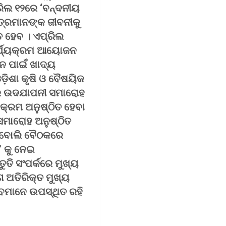
ରିଲ ୧୨ରେ ‘ବନ୍ଦନୀୟ
ୁତ୍ରମାନଙ୍କ ଜୀବନୀକୁ
ତ ହେବ । ଏପ୍ରିଲ
ାର୍ଯ୍ୟକ୍ରମ ଆୟୋଜନ
ନ ପାଇଁ ଖାଦ୍ୟ
଼ିଶା କୃଷି ଓ ବୈଷୟିକ
୍ଷର ଉଦଯାପନୀ ସମାରୋହ
ୟକ୍ରମ ଅନୁଷ୍ଠିତ ହେବା
ସମାରୋହ ଅନୁଷ୍ଠିତ
ବ ବୋଲି ବୈଠକରେ
’ କୁ ନେଇ
ୁତି ସଂପର୍କରେ ମୁଖ୍ୟ
ଗ ଅତିରିକ୍ତ ମୁଖ୍ୟ
ଚିବମାନେ ଉପସ୍ଥିତ ରହି