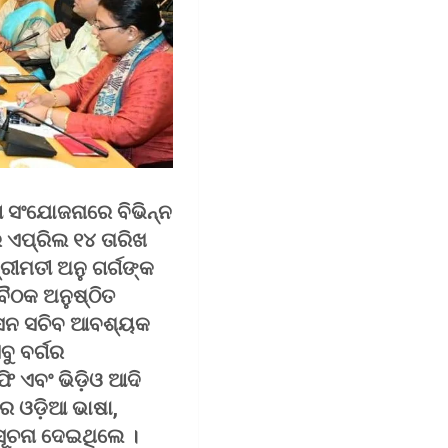
ଗ ସଂଯୋଜନାରେ ବିଭିନ୍ନ
 ଏପ୍ରିଲ ୧୪ ତାରିଖ
୍ରୀମତୀ ଅନୁ ଗର୍ଗଙ୍କ
ୈଠକ ଅନୁଷ୍ଠିତ
ଶାସନ ସଚିବ ଆବଶ୍ୟକ
ବୁ ବର୍ଗର
ି ଏବଂ ଭିଡ଼ିଓ ଆଦି
େ ଓଡ଼ିଆ ଭାଷା,
 ସୂଚନା ଦେଇଥିଲେ ।