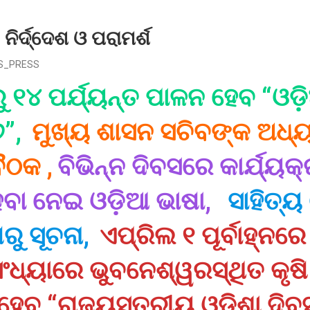
ନିର୍ଦ୍ଦେଶ ଓ ପରାମର୍ଶ
S_PRESS
ୁ ୧୪ ପର୍ଯ୍ୟନ୍ତ ପାଳନ ହେବ “ଓଡ଼
”,
ମୁଖ୍ୟ ଶାସନ ସଚିବଙ୍କ ଅଧ୍
ବୈଠକ
,
ବିଭିନ୍ନ ଦିବସରେ କାର୍ଯ୍ୟକ
େବା ନେଇ ଓଡ଼ିଆ ଭାଷା,
ସାହିତ୍ୟ 
ରୁ ସୂଚନା,
ଏପ୍ରିଲ ୧ ପୂର୍ବାହ୍ନର
ଂଧ୍ୟାରେ ଭୁବନେଶ୍ୱରସ୍ଥିତ କୃଷି 
େବ “ରାଜ୍ୟସ୍ତରୀୟ ଓଡ଼ିଶା ଦିବ