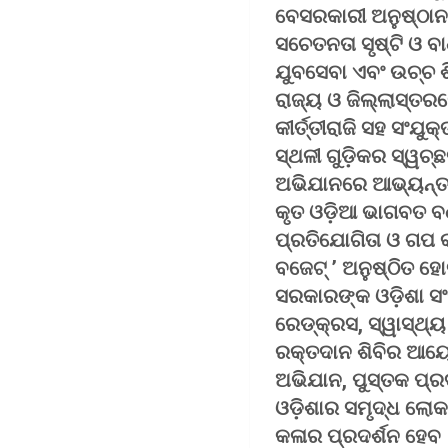
ବେସରକାରୀ ଅନୁଷ୍ଠାନ
ସଚେତନତା ସୃଷ୍ଟି ଓ ବ
ଯୁବସେବା ଏବଂ ଉଚ୍ଚ ଶ
ରାଜ୍ୟ ଓ ଜିଲ୍ଲାସ୍ତରର
କୀର୍ତ୍ତୀରାଜି ସହ ସଂଯ
ସ୍ଥଳୀ ଗୁଡ଼ିକର ସ୍ୱଚ୍
ଅଭିଯାନରେ ଆଭ୍ୟନ୍ତରୀ
କୃତ ଓଡ଼ିଆ ଭାଗବତ ବଣ
ପ୍ରତିଯୋଗିତା ଓ ଗପ 
ବଜେଟ୍ ’ ଅନୁଷ୍ଠିତ ହେ
ସରକାରଙ୍କ ଓଡ଼ିଶା ସଂପ
ରେଡ୍‌କ୍ରସ, ସ୍ୱାସ୍ଥ
ରକ୍ତଦାନ ଶିବିର ଆୟୋ
ଅଭିଯାନ, ପୁସ୍ତକ ପ୍
ଓଡ଼ିଶାର ସମୃଦ୍ଧ ଲୋକ
କଳାର ପ୍ରଦର୍ଶନ ହେବ ।