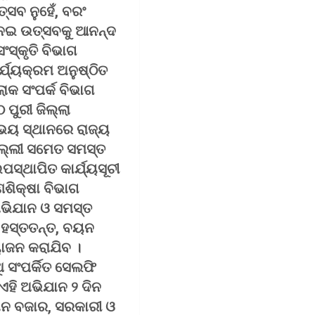
୍ସବ ନୁହେଁ, ବରଂ
 ନେଇ ଉତ୍ସବକୁ ଆନନ୍ଦ
ସ୍କୃତି ବିଭାଗ
୍ଯ୍ୟକ୍ରମ ଅନୁଷ୍ଠିତ
ୋକ ସଂପର୍କ ବିଭାଗ
ପୁରୀ ଜିଲ୍ଲା
ଉଭୟ ସ୍ଥାନରେ ରାଜ୍ୟ
ଦିଲ୍ଲୀ ସମେତ ସମସ୍ତ
ସ୍ଥାପିତ କାର୍ଯ୍ୟସୂଚୀ
ଣଶିକ୍ଷା ବିଭାଗ
ଅଭିଯାନ ଓ ସମସ୍ତ
 ହସ୍ତତନ୍ତ, ବୟନ
ୋଜନ କରାଯିବ ।
 ସଂପର୍କିତ ସେଲଫି
ଏହି ଅଭିଯାନ ୨ ଦିନ
କାନ ବଜାର, ସରକାରୀ ଓ