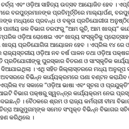
ଚର୍ଚ୍ଚା ଏବଂ ଓଡ଼ିଆ ସାହିତ୍ୟ ଉତ୍ସବ ଆୟୋଜିତ ହେବ । ଏପ୍
ମରେ ବରପୁତ୍ରମାନଙ୍କ ପ୍ରତିମୂର୍ତ୍ତିରେ ମାଲ୍ୟାର୍ପଣ, ବରପ
ନଙ୍କ ମଧ୍ୟରେ ପ୍ରବନ୍ଧ ଓ ବକୃତା ପ୍ରତିଯୋଗୀତା ଅନୁଷ୍ଠି
ଓ ପାନୀୟ ଜଳ ବିଭାଗ ତରଫରୁ ‘‘ଆମ ରୁଚି, ଆମ ଖାଦ୍ୟ’’ କ
୍ପରିକ ଓଡ଼ିଆ ରୋଷେଇ ଏବଂ ଖାଦ୍ୟ ସଂସ୍କୃତିକୁ ପ୍ରୋତ୍ସାହ
 ଖାଦ୍ୟ ପ୍ରତିଯୋଗିତା ଆୟୋଜନ ହେବ । ଏପ୍ରିଲ ୧୪ ରେ ଓଡ
ରେ ରାଜ୍ୟସ୍ତରୀୟ ଓଡ଼ିଆ ନବ ବର୍ଷ ପାଳନ ତଥା ଓଡ଼ିଆ ପକ
ତି ପ୍ରତିଯୋଗୀଙ୍କୁ ପୁରସ୍କାର ବିତରଣ ଓ ସାଂସ୍କୃତିକ କାର୍ଯ୍
ଦିଆଯାଇଥିଲା । ଏଥି ସହିତ ଜିଲ୍ଲାସ୍ତରରେ ମଧ୍ୟ ଅନୁରୂପ 
ତି ଅବସରରେ ବିଭିନ୍ନ କାର୍ଯ୍ୟକ୍ରମରେ ପଣା ବଣ୍ଟନ କରାଯି
ଏପ୍ରିଲ ୧୪ ସକାଳେ ‘‘ଓଡ଼ିଆ ଭାଷା ଏବଂ ସୂଚନା ଓ ପ୍ରଯୁକ୍ତି’
ଇଟି ବିଭାଗ ପକ୍ଷରୁ ସ୍ୱତନ୍ତ୍ର କାର୍ଯ୍ୟକ୍ରମ ନେଇ ପ୍ରସ୍ତ
ଦେଇଛନ୍ତି । ବୈଠକରେ ଶ୍ରମ ଓ ରାଜ୍ୟ କର୍ମଚାରୀ ବୀମା ବିଭା
ଚିତ୍ରା ଆରୁମୁଗମ୍‌ଙ୍କ ସମେତ ସଂପୃକ୍ତ ବିଭିନ୍ନ ବିଭାଗର ସ
ହଣ କରିଥିଲେ ।