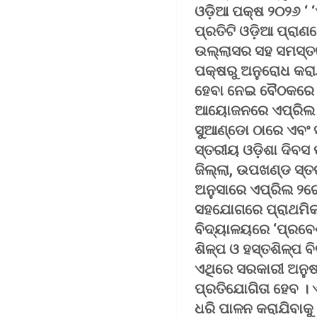
ଓଡ଼ିଆ ପକ୍ଷ ୨୦୨୬ ‘ ‘
ପ୍ରତିଟି ଓଡ଼ିଆ ପ୍ରା
ଉଲ୍ଲାସର ସହ ସମସ୍ତଙ୍
ପକ୍ଷରୁ ଅନୁରୋଧ କରା
ହେବା ନେଇ ବୈଠକରେ ଆଲ
ଆୟୋଜନରେ ଏପ୍ରିଲ ୧ 
ସୁଆଣ୍ଡୋ ଠାରେ ଏବଂ 
ସ୍ତରୀୟ ଓଡ଼ିଶା ଦିବସ 
ଜିଲ୍ଲା, ଉପଖଣ୍ଡ ସ୍ତ
ଅନୁସାରେ ଏପ୍ରିଲ ୨ରେ 
ସହଯୋଗରେ ପ୍ରାଥମିକ 
ବିଦ୍ୟାଳୟରେ ‘ପ୍ରବେ
ଶିଳ୍ପ ଓ ହସ୍ତଶିଳ୍ପ
ଏଥିରେ ସରକାରୀ ଅନୁଷ୍
ପ୍ରତିଯୋଗିତା ହେବ । 
ଧରି ପାଳନ କରାଯିବାକୁ