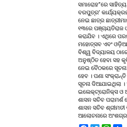
ସମାରୋହ”ରେ ସାହିତ୍ୟ 
ବରପୁତ୍ର’ କାର୍ଯ୍ୟକ୍ର
ନେଇ ଛାତ୍ର ଛାତ୍ରୀମା
୧୩ରେ ପଞ୍ଚାୟତିରାଜ 
କରାଯିବ । ଏଥିରେ ପରମ
ମହୋତ୍ସବ ଏବଂ ଓଡ଼ିଆ
ବିଶ୍ୱ ବିଦ୍ୟାଳୟ ଠା
ଅନୁଷ୍ଠିତ ହେବା ସହ କୃ
ନେଇ ବୈଠକରେ ସୂଚନା 
ହେବ । ପଣା ସଂକ୍ରାନ୍
ସୂଚନା ଦିଆଯାଇଥିଲା । 
ଇଲେକ୍ଟ୍ରୋନିକ୍ସ ଓ ଆ
ଶାସନ ସଚିବ ପରାମର୍ଶ 
ଶାସନ ସଚିବ ଶ୍ରୀମତୀ 
ଆଲୋଚନାରେ ଅଂଶଗ୍ର