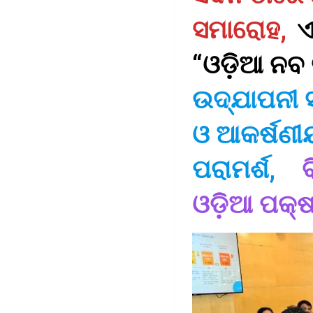
ସମାରୋହ,
ଏ
“ଓଡ଼ିଆ ନବ 
ଉଦ୍‌ଯାପନୀ 
ଓ ଆକର୍ଷଣୀୟ
ପରାମର୍ଶ,
ଓଡ଼ିଆ ପକ୍