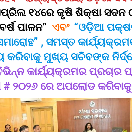
ପ୍ରିଲ ୧୪ରେ କୃଷି ଶିକ୍ଷା ସଦନ
ବର୍ଷ ପାଳନ”
ଏବଂ
“ଓଡ଼ିଆ ପକ୍
ସମାରୋହ” , ସମସ୍ତ କାର୍ଯ୍ୟକ୍ରମ
 କରିବାକୁ ମୁଖ୍ୟ ସଚିବଙ୍କ ନିର୍ଦ
ବିଭିନ୍ନ କାର୍ଯ୍ୟକ୍ରମର ପ୍ରଚାର ପ
ଷ # ୨୦୨୬ ରେ ଅପଲୋଡ କରିବାକୁ 