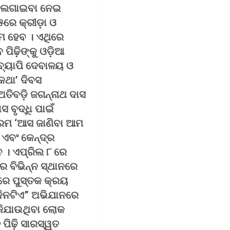
ଳକ ଲଗାଇବା ନେଇ
୫ରେ କ୍ରୀଡ଼ା ଓ
ରମ ହେବ । ଏଥିରେ
ପିଢ଼ିଙ୍କୁ ଓଡ଼ିଆ
ୟ ବ୍ୟାପି ଦେବାଳୟ ଓ
 କଥା’ ଦିବସ
ତିବଡ଼ି ଜଗନ୍ନାଥ ଦାସ
 ବୃଦ୍ଧି ପାଇଁ
୍ରମ ‘ଆସ ଜାଣିବା ଆମ
 ଏବଂ କେନ୍ଦ୍ର
ବ । ଏପ୍ରିଲ ୮ ରେ
 ବିଭିନ୍ନ ସ୍ଥାନରେ
ରେ ପୁସ୍ତକ କ୍ରୟ
ଦିନଟିଏ” ଅଭିଯାନରେ
ହଜିଯାଉଥିବା ଲୋକ
ପିଢ଼ି ସାରସ୍ୱତ