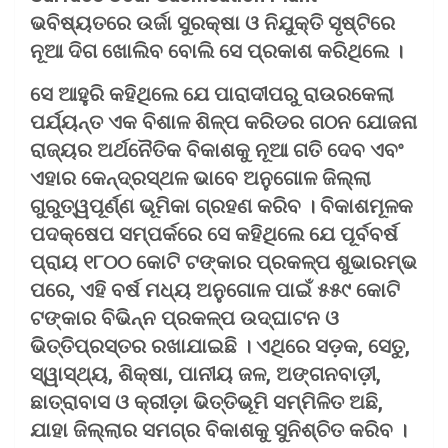
ଭବିଷ୍ୟତରେ ଉର୍ଜା ସୁରକ୍ଷା ଓ ନିଯୁକ୍ତି ସୃଷ୍ଟିରେ
ନୂଆ ଦିଗ ଖୋଲିବ ବୋଲି ସେ ପ୍ରକାଶ କରିଥିଲେ ।
ସେ ଆହୁରି କହିଥିଲେ ଯେ ପାରାଦୀପରୁ ରାଉରକେଲା
ପର୍ଯ୍ୟନ୍ତ ଏକ ବିଶାଳ ଶିଳ୍ପ କରିଡର ଗଠନ ଯୋଜନା
ରାଜ୍ୟର ଅର୍ଥନୈତିକ ବିକାଶକୁ ନୂଆ ଗତି ଦେବ ଏବଂ
ଏହାର କେନ୍ଦ୍ରସ୍ଥଳ ଭାବେ ଅନୁଗୋଳ ଜିଲ୍ଲା
ଗୁରୁତ୍ୱପୂର୍ଣ୍ଣ ଭୂମିକା ଗ୍ରହଣ କରିବ । ବିକାଶମୂଳକ
ପଦକ୍ଷେପ ସମ୍ପର୍କରେ ସେ କହିଥିଲେ ଯେ ପୂର୍ବବର୍ଷ
ପ୍ରାୟ ୧୮୦୦ କୋଟି ଟଙ୍କାର ପ୍ରକଳ୍ପ ଶୁଭାରମ୍ଭ
ପରେ, ଏହି ବର୍ଷ ମଧ୍ୟ ଅନୁଗୋଳ ପାଇଁ ୫୫୯ କୋଟି
ଟଙ୍କାର ବିଭିନ୍ନ ପ୍ରକଳ୍ପ ଉଦ୍‌ଘାଟନ ଓ
ଭିତ୍ତିପ୍ରସ୍ତର ରଖାଯାଇଛି । ଏଥିରେ ସଡ଼କ, ସେତୁ,
ସ୍ୱାସ୍ଥ୍ୟ, ଶିକ୍ଷା, ପାନୀୟ ଜଳ, ଅଙ୍ଗନବାଡ଼ୀ,
ଛାତ୍ରାବାସ ଓ କ୍ରୀଡ଼ା ଭିତ୍ତିଭୂମି ସମ୍ମିଳିତ ଅଛି,
ଯାହା ଜିଲ୍ଲାର ସମଗ୍ର ବିକାଶକୁ ସୁନିଶ୍ଚିତ କରିବ ।