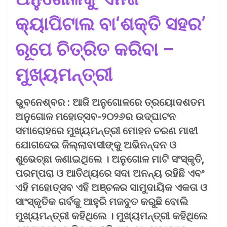
କ୍ୟାପିଟାଲ ବା‘ଶକ୍ତି ସହର’
ରୂପେ ଚିତ୍ରିତ କରିବା –
ମୁଖ୍ୟମନ୍ତ୍ରୀ
ଭୁବନେଶ୍ବର : ଆଜି ଅନୁଗୋଳରେ ତ୍ରୟୋଦଶତମ
ଅନୁଗୋଳ ମହୋତ୍ସବ-୨୦୨୬ର ଉଦ୍‌ଘାଟନ
ସମାରୋହରେ ମୁଖ୍ୟମନ୍ତ୍ରୀ ମୋହନ ଚରଣ ମାଝୀ
ଯୋଗଦେଇ ଜିଲ୍ଲାବାସୀଙ୍କୁ ଅଭିନନ୍ଦନ ଓ
ଶୁଭେଚ୍ଛା ଜଣାଇଥିଲେ । ଅନୁଗୋଳ ମାଟି ସଂସ୍କୃତି,
ପରମ୍ପରା ଓ ଆତିଥ୍ୟରେ ସଦା ଅନନ୍ୟ ରହିଛି ଏବଂ
ଏହି ମହୋତ୍ସବ ଏହି ଅଞ୍ଚଳର ସାମୁଦାୟିକ ଏକତା ଓ
ସାଂସ୍କୃତିକ ଗର୍ବକୁ ଆହୁରି ମଜବୁତ କରୁଛି ବୋଲି
ମୁଖ୍ୟମନ୍ତ୍ରୀ କହିଥିଲେ । ମୁଖ୍ୟମନ୍ତ୍ରୀ କହିଥିଲେ