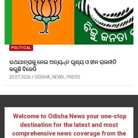
POLITICAL
ରଥଯାତ୍ରାକୁ ନେଇ ଅତ୍ୟନ୍ତ ଘୃଣ୍ୟ ଓ ହୀନ ରାଜନୀତି
କରୁଛି ବିଜେଡି
25.07.2026
ODISHA_NEWS_PRESS
Welcome to Odisha News your one-stop
destination for the latest and most
comprehensive news coverage from the