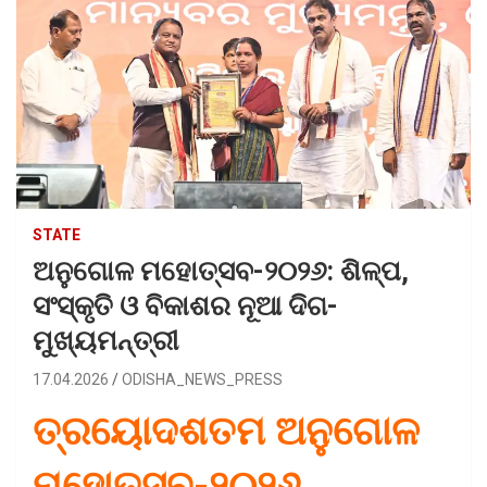
STATE
ଅନୁଗୋଳ ମହୋତ୍ସବ-୨୦୨୬: ଶିଳ୍ପ,
ସଂସ୍କୃତି ଓ ବିକାଶର ନୂଆ ଦିଗ-
ମୁଖ୍ୟମନ୍ତ୍ରୀ
17.04.2026
ODISHA_NEWS_PRESS
ତ୍ରୟୋଦଶତମ ଅନୁଗୋଳ
ମହୋତ୍ସବ-୨୦୨୬