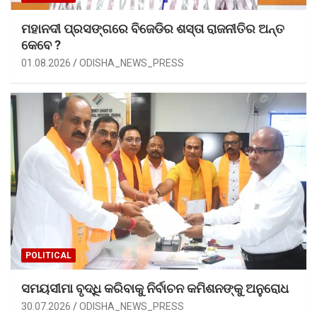
ମହାନଦୀ ପ୍ରସଙ୍ଗରେ ବିଜେଡିର ଶସ୍ତା ରାଜନୀତିର ଅନ୍ତ
କେବେ ?
01.08.2026
ODISHA_NEWS_PRESS
POLITICAL
ସମୟସୀମା ବୃଦ୍ଧି କରିବାକୁ ନିର୍ବାଚନ କମିଶନଙ୍କୁ ଅନୁରୋଧ
30.07.2026
ODISHA_NEWS_PRESS