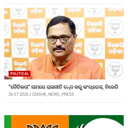
POLITICAL
“ନୈତିକତା” ନାମରେ ରାଜନୀତି ବନ୍ଦ କରୁ କଂଗ୍ରେସ, ବିଜେଡି
26.07.2026
ODISHA_NEWS_PRESS