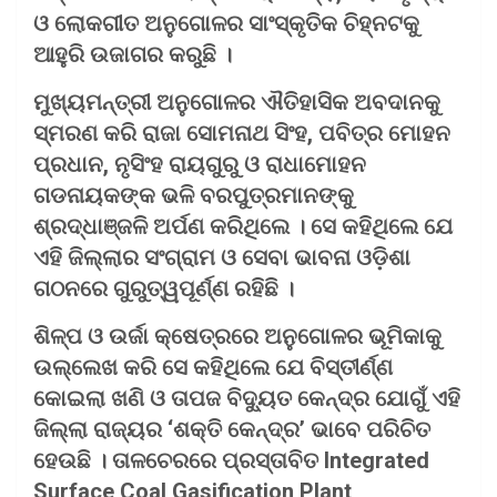
ଓ ଲୋକଗୀତ ଅନୁଗୋଳର ସାଂସ୍କୃତିକ ଚିହ୍ନଟକୁ
ଆହୁରି ଉଜାଗର କରୁଛି ।
ମୁଖ୍ୟମନ୍ତ୍ରୀ ଅନୁଗୋଳର ଐତିହାସିକ ଅବଦାନକୁ
ସ୍ମରଣ କରି ରାଜା ସୋମନାଥ ସିଂହ, ପବିତ୍ର ମୋହନ
ପ୍ରଧାନ, ନୃସିଂହ ରାୟଗୁରୁ ଓ ରାଧାମୋହନ
ଗଡନାୟକଙ୍କ ଭଳି ବରପୁତ୍ରମାନଙ୍କୁ
ଶ୍ରଦ୍ଧାଞ୍ଜଳି ଅର୍ପଣ କରିଥିଲେ । ସେ କହିଥିଲେ ଯେ
ଏହି ଜିଲ୍ଲାର ସଂଗ୍ରାମ ଓ ସେବା ଭାବନା ଓଡ଼ିଶା
ଗଠନରେ ଗୁରୁତ୍ୱପୂର୍ଣ୍ଣ ରହିଛି ।
ଶିଳ୍ପ ଓ ଉର୍ଜା କ୍ଷେତ୍ରରେ ଅନୁଗୋଳର ଭୂମିକାକୁ
ଉଲ୍ଲେଖ କରି ସେ କହିଥିଲେ ଯେ ବିସ୍ତୀର୍ଣ୍ଣ
କୋଇଲା ଖଣି ଓ ତାପଜ ବିଦ୍ୟୁତ କେନ୍ଦ୍ର ଯୋଗୁଁ ଏହି
ଜିଲ୍ଲା ରାଜ୍ୟର ‘ଶକ୍ତି କେନ୍ଦ୍ର’ ଭାବେ ପରିଚିତ
ହେଉଛି । ତାଳଚେରରେ ପ୍ରସ୍ତାବିତ Integrated
Surface Coal Gasification Plant