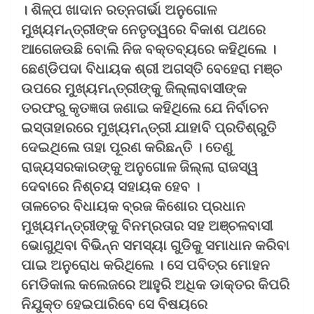
। ଶିଳ୍ପ ଖାଦାନ ରତ୍ନଗର୍ଭା ଅନୁଗୋଳ
ମୁଖ୍ୟମନ୍ତ୍ରୀଙ୍କ ନେତୃତ୍ୱରେ ବିକାଶ ପଥରେ
ଆଗେଜଉଛି ବୋଲି ନିଜ ବକ୍ତବ୍ୟରେ କହିଥିଲେ ।
ଛେଣ୍ଡିପଦା ବିଧାୟକ ଶ୍ରୀ ଅଗସ୍ତି ବେହେରା ମଞ୍ଚ
ଉପରେ ମୁଖ୍ୟମନ୍ତ୍ରୀଙ୍କୁ ଜିଲ୍ଲାବାସୀଙ୍କ
ତରଫରୁ କୃତଜ୍ଞତା ଜଣାଇ କହିଥିଲେ ଯେ ନିର୍ବାଚନ
ଇସ୍ତାହାରରେ ମୁଖ୍ୟମନ୍ତ୍ରୀ ଯାହାବି ପ୍ରତିଶ୍ରୁତି
ଦେଇଥିଲେ ତାହା ପୂରଣ କରିଛନ୍ତି । ତେଣୁ
ରାଜ୍ୟସରକାରଙ୍କୁ ଅନୁଗୋଳ ଜିଲ୍ଲା ରାଜସ୍ୱ
ଦେବାରେ ନିଶ୍ଚୟ ସହାୟକ ହେବ ।
ତାଳଚେର ବିଧାୟକ ବ୍ରଜ କିଶୋର ପ୍ରଧାନ
ମୁଖ୍ୟମନ୍ତ୍ରୀଙ୍କୁ ବିନମ୍ରତାର ସହ ଅଞ୍ଚଳବାସୀ
ଭୋଗୁଥିବା ବିଭିନ୍ନ ସମସ୍ୟା ଗୁଡିକୁ ସମାଧାନ କରିବା
ପାଇ ଅନୁରୋଧ କରିଥିଲେ । ସେ ପବିତ୍ର ମୋହନ
ମେଡିକାଲ କଲେଜରେ ଆହୁରି ଅଧିକ ଡାକ୍ତର କିପରି
ନିଯୁକ୍ତ ହେଇପାରିବେ ସେ ବିଷୟରେ