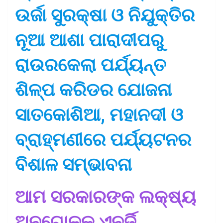
ଉର୍ଜା ସୁରକ୍ଷା ଓ ନିଯୁକ୍ତିର
ନୂଆ ଆଶା ପାରାଦୀପରୁ
ରାଉରକେଲା ପର୍ଯ୍ୟନ୍ତ
ଶିଳ୍ପ କରିଡର ଯୋଜନା
ସାତକୋଶିଆ, ମହାନଦୀ ଓ
ବ୍ରାହ୍ମଣୀରେ ପର୍ଯ୍ୟଟନର
ବିଶାଳ ସମ୍ଭାବନା
ଆମ ସରକାରଙ୍କ ଲକ୍ଷ୍ୟ
ଅନୁଗୋଳକୁ ଏନର୍ଜି