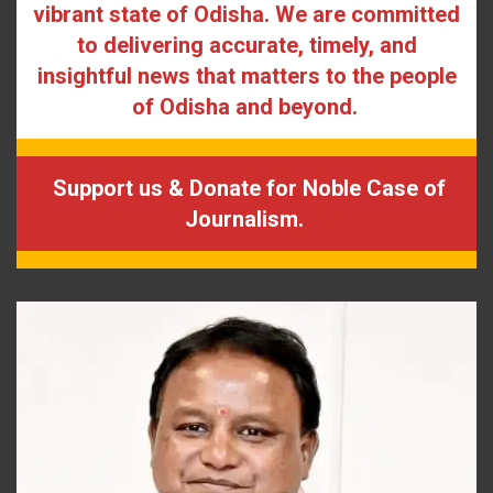
vibrant state of Odisha. We are committed
to delivering accurate, timely, and
insightful news that matters to the people
of Odisha and beyond.
Support us & Donate for Noble Case of
Journalism.