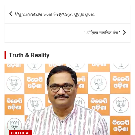
b
er
s
e
Post
ବିଜୁ ପଟ୍ଟନାୟକ ଜଣେ କିମ୍ବଦନ୍ତୀ ପୁରୁଷ ଥିଲେ
o
A
navigation
o
p
‘ ओड़िशा नागरिक मंच ‘
k
p
Truth & Reality
POLITICAL