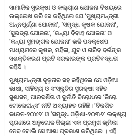
ସାମାଜିକ ସୁରକ୍ଷା ଓ କଲ୍ୟାଣ ଯୋଜନା ବିଷୟରେ
ଉଲ୍ଲେଖ କରି ସେ କହିଥିଲେ ଯେ ‘ମୁଖ୍ୟମନ୍ତ୍ରୀ
ଅନ୍ନପୂର୍ଣ୍ଣା ଯୋଜନା’, ‘ସମୃଦ୍ଧ କୃଷକ ଯୋଜନା’,
‘ସୁଭଦ୍ରା ଯୋଜନା’, ‘କନ୍ୟା ବିବାହ ଯୋଜନା’ ଓ
‘କନ୍ୟା ସୁମଙ୍ଗଳ ଯୋଜନା’ ଭଳି ପଦକ୍ଷେପ
ମାଧ୍ୟମରେ କୃଷକ, ମହିଳା, ଯୁବ ଓ ଗରିବ ବର୍ଗଙ୍କ
ସଶକ୍ତିକରଣ ପ୍ରତି ସରକାରଙ୍କ ପ୍ରତିବଦ୍ଧତା
ରହିଛି ।
ମୁଖ୍ୟମନ୍ତ୍ରୀ ଦୃଢ଼ତାର ସହ କହିଥିଲେ ଯେ ଓଡ଼ିଆ
ଭାଷା, ସାହିତ୍ୟ ଓ ସଂସ୍କୃତିର ସୁରକ୍ଷା ସହିତ
ସୁଶାସନ, ପାରଦର୍ଶିତା ଓ ଦୁର୍ନୀତି ବିରୋଧରେ ‘ଜିରୋ
ଟୋଲେରାନ୍ସ’ ନୀତି ଅବ୍ୟାହତ ରହିଛି। ‘ବିକଶିତ
ଭାରତ-୨୦୪୭’ ଓ ‘ସମୃଦ୍ଧ ଓଡ଼ିଶା-୨୦୩୬’ ଲକ୍ଷ୍ୟ
ପୂରଣରେ ଅନୁଗୋଳ ଜିଲ୍ଲା ଏକ ପ୍ରମୁଖ ଭୂମିକା
ନେବ ବୋଲି ସେ ଆଶା ପ୍ରକାଶ କରିଥିଲେ ।
ଏହି