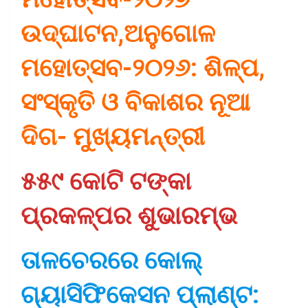
ଉଦ୍‌ଘାଟନ,ଅନୁଗୋଳ
ମହୋତ୍ସବ-୨୦୨୬: ଶିଳ୍ପ,
ସଂସ୍କୃତି ଓ ବିକାଶର ନୂଆ
ଦିଗ- ମୁଖ୍ୟମନ୍ତ୍ରୀ
୫୫୯ କୋଟି ଟଙ୍କା
ପ୍ରକଳ୍ପର ଶୁଭାରମ୍ଭ
ତାଳଚେରରେ କୋଲ୍
ଗ୍ୟାସିଫିକେସନ ପ୍ଲାଣ୍ଟ: