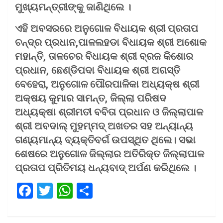
ମୁଖ୍ୟମନ୍ତ୍ରୀଙ୍କୁ ଜାଣିଥିଲେ ।
ଏହି ଅବସରରେ ଅନୁଗୋଳ ବିଧାୟକ ଶ୍ରୀ ପ୍ରତାପ
ଚନ୍ଦ୍ର ପ୍ରଧାନ,ପାଳଲହଡା ବିଧାୟକ ଶ୍ରୀ ଅଶୋକ
ମହାନ୍ତି, ତାଳଚେର ବିଧାୟକ ଶ୍ରୀ ବ୍ରଜ କିଶୋର
ପ୍ରଧାନ, ଛେଣ୍ଡିପଦା ବିଧାୟକ ଶ୍ରୀ ଅଗସ୍ତି
ବେହେରା, ଅନୁଗୋଳ ପୌରପାଳିକା ଅଧ୍ୟକ୍ଷ ଶ୍ରୀ
ଅକ୍ଷୟ କୁମାର ସାମନ୍ତ, ଜିଲ୍ଲା ପରିଷଦ
ଅଧ୍ୟକ୍ଷା ଶ୍ରୀମତୀ ବବିତା ପ୍ରଧାନ ଓ ଜିଲ୍ଲାପାଳ
ଶ୍ରୀ ଅବଦାଲ୍ ମୁହମ୍ମଦ୍ ଅଖତର ସହ ଅନ୍ୟାନ୍ୟ
ଗଣ୍ୟମାନ୍ୟ ବ୍ୟକ୍ତିବର୍ଗ ଉପସ୍ଥିତ ଥିଲେ। ସଭା
ଶେଷରେ ଅନୁଗୋଳ ଜିଲ୍ଲାର ଅତିରିକ୍ତ ଜିଲ୍ଲାପାଳ
ପ୍ରତାପ ପ୍ରିତିମୟ ଧନ୍ୟବାଦ୍ ଅର୍ପଣ କରିଥିଲେ ।
F
T
W
S
a
wi
h
h
ce
tt
at
ar