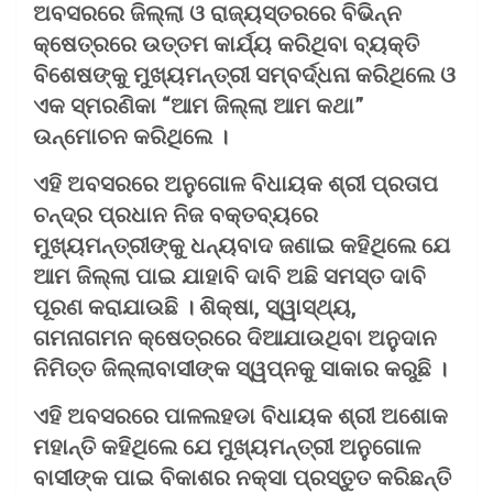
ଅବସରରେ ଜିଲ୍ଲା ଓ ରାଜ୍ୟସ୍ତରରେ ବିଭିନ୍ନ
କ୍ଷେତ୍ରରେ ଉତ୍ତମ କାର୍ଯ୍ୟ କରିଥିବା ବ୍ୟକ୍ତି
ବିଶେଷଙ୍କୁ ମୁଖ୍ୟମନ୍ତ୍ରୀ ସମ୍ବର୍ଦ୍ଧନା କରିଥିଲେ ଓ
ଏକ ସ୍ମରଣିକା “ଆମ ଜିଲ୍ଲା ଆମ କଥା”
ଉନ୍ମୋଚନ କରିଥିଲେ ।
ଏହି ଅବସରରେ ଅନୁଗୋଳ ବିଧାୟକ ଶ୍ରୀ ପ୍ରତାପ
ଚନ୍ଦ୍ର ପ୍ରଧାନ ନିଜ ବକ୍ତବ୍ୟରେ
ମୁଖ୍ୟମନ୍ତ୍ରୀଙ୍କୁ ଧନ୍ୟବାଦ ଜଣାଇ କହିଥିଲେ ଯେ
ଆମ ଜିଲ୍ଲା ପାଇ ଯାହାବି ଦାବି ଅଛି ସମସ୍ତ ଦାବି
ପୂରଣ କରାଯାଉଛି । ଶିକ୍ଷା, ସ୍ୱାସ୍ଥ୍ୟ,
ଗମନାଗମନ କ୍ଷେତ୍ରରେ ଦିଆଯାଉଥିବା ଅନୁଦାନ
ନିମିତ୍ତ ଜିଲ୍ଲାବାସୀଙ୍କ ସ୍ୱପ୍ନକୁ ସାକାର କରୁଛି ।
ଏହି ଅବସରରେ ପାଳଲହଡା ବିଧାୟକ ଶ୍ରୀ ଅଶୋକ
ମହାନ୍ତି କହିଥିଲେ ଯେ ମୁଖ୍ୟମନ୍ତ୍ରୀ ଅନୁଗୋଳ
ବାସୀଙ୍କ ପାଇ ବିକାଶର ନକ୍ସା ପ୍ରସ୍ତୁତ କରିଛନ୍ତି