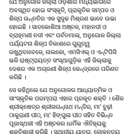
ଯେ ଅନୁଗୋଳ ଜିଲ୍ଲା ଓଡ଼ିଶାର ମଧ୍ୟଭାଗରେ
ଅବସ୍ଥିତ ହୋଇ ସଂସ୍କୃତି, ପ୍ରାକୃତିକ ସମ୍ପଦ ଓ
ଶିଳ୍ପ ଉନ୍ନତିର ଏକ ସୁଦୃଢ ମିଶ୍ରଣ ଭାବେ ଉଭା
ହୋଇଛି । ସାତକୋଶିଆ ଅଞ୍ଚଳ, ମହାନଦୀ ଓ
ବ୍ରାହ୍ମଣୀ ନଦୀ ଏବଂ ପର୍ବତମାଳା, ଅନୁଗୋଳ ଜିଲ୍ଲା
ପର୍ଯ୍ୟଟନା ଶିଳ୍ପ ବିକାଶରେ ଗୁରୁତ୍ୱ
ରଖୁଥିବାବେଳେ, ନାଲକୋ, ଏମସିଏଲ୍ ଓ ଏନ୍‌ଟିପିସି
ଭଳି ରାଷ୍ଟ୍ରାୟତ୍ତ ସଂସ୍ଥାଗୁଡ଼ିକ ଏହି ଜିଲ୍ଲାକୁ
ଦେଶର ଏକ ଅଗ୍ରଣୀ ଶିଳ୍ପ କେନ୍ଦ୍ରରେ ପରିଣତ
କରିଛି ।
ସେ କହିଥିଲେ ଯେ ଅନୁଗୋଳର ଆଧ୍ୟାତ୍ମିକ ଓ
ସାଂସ୍କୃତିକ ପରମ୍ପରା ଏହାର ପ୍ରକୃତ ଶକ୍ତି । ଶୈଳ
ଶ୍ରୀକ୍ଷେତ୍ର ଶ୍ରୀଜଗନ୍ନାଥ ମନ୍ଦିର, ମା’ ବୁଢ଼ୀ
ଠାକୁରାଣୀ ପୀଠ, ମା’ ହିଙ୍ଗୁଳା ପୀଠ ସହିତ ବିଭିନ୍ନ
ପୂଜାସ୍ଥଳୀ ଏହି ଅଞ୍ଚଳର ଧାର୍ମିକ ଐତିହ୍ୟକୁ
ଶକ୍ତିଶାଳୀ କରିଛି । ସ୍ଥାନୀୟ ଯାତ୍ରା, ଲୋକନୃତ୍ୟ