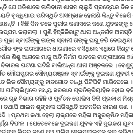
ତି ଯେ ଓଡିଶାରେ ତାଲିବାନୀ ଶାସନ ଚାଲୁଛି ପ୍ରତ୍ଯେକ ଦିନ ର
ାୟତି ବୃଦ୍ଧିପାଇ ପରିସ୍ଥିତି ଅସମ୍ଭାଳ ହେଲାଣି କିନ୍ତୁ ବିଜେପ
ାଉଛନ୍ତି । କିଛି ଦିନ ତଳେ ପୁରୀର କଣାସରେ ଜଣେ ଯୁବକଙ୍
୍ଯମ କରାଗଲା । ପୁଣି ହିଞ୍ଜିଳିକାଟୁ ଥାନା ଅନ୍ତର୍ଗତ ଅଗସ୍ତି ନ
ତିତ ପୂଜା ସ୍ବାଇଁଙ୍କୁ ତାଙ୍କ ସ୍ବାମୀ ତାଙ୍କୁ ଘରୁ ତଡି ଦେଇଥିବ
ଟୁ ଗୌଡ ଙ୍କ ଘରଆଗରେ ଧାରଣାରେ ବସିଥିଲେ ଏଥିରେ ଜିଣ୍ଟ
୍ଷର ଶିଶୁ ଆଗରେ ମାକୁ ଅତି ନିର୍ମମ ଭାବରେ ଟାଙ୍ଗଆରେ ହାଣି
 ବିଦାରକ ଘଟଣା ଘଟିଛି ବାଲିଅନ୍ତା ଥାନା ଅଞ୍ଚଳରେ । ବେଣ
୍ଗତ ମୌରାପୁରର ସୌମ୍ୟରଞ୍ଜନ ସ୍ବାଇଁଙ୍କୁ ଦୁଇଜଣ ଯୁବତୀ
ତ ଭିଡ ସୌମ୍ୟଙ୍କୁ ହାତଗୋଡ ବାନ୍ଧି ପିଟିପିଟି ମାରିଦେଲେ
ଣା ଘଟିଚାଲିଥିଲେ ମଧ୍ୟ ସରକାର ପ୍ରତିକ୍ରିୟାହିନ ହୋଇ ବସି
ରେ ଗୃହ ବିଭାଗ ରହିଛି ଓ ପୂର୍ବତନ ପୋଲିସ ଡିଜି ପ୍ରକାଶ ମିଶ
ତି । ତଥାପି ଆଇନ ଶୃଙ୍ଖଳା ପରିସ୍ଥିତି ଅବନତିର କାରଣ କଣ 
ିଛି । ପ୍ରଥମ କଥା ହେଲା ରାଜ୍ଯରେ ମହିଳା ଅସୁରକ୍ଷିତ ମହିଳା
ର୍ଣ୍ଣ ବିଫଳ । ଯେତେବେଳେ ଦୁଇଜଣ ଯୁବକ ଏହି ଦୁଇଜଣ ଯୁ
ୀଙ୍କ ଭିତରୁ ଜଣେ ୧୧୨ ପୁଲିସ ହେଲ୍ପଲାଇନକୁ କଲ କରିଥିଲ