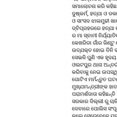
ସମାଲୋଚନା କରି କହିଛନ୍
ଦୁଷ୍କର୍ମ, ହତ୍ଯା ଓ ଡକ
ଓ ସାଂସଦ ଝାଲମୁଢୀ ଖ
ଦ୍ବିପ୍ରହରରେ ହତ୍ଯା ଉଦ
ର ମା ସ୍ବାମୀ ନିର୍ଯ୍ୟା
କେଖରିଡା ଗାଁର ଜିଣ୍
ଉତ୍ଯକ୍ତ ହୋଇ ତିନି ବର
ସେଭଳି ପୁଣି ଏକ ହୃଦୟ
ଓଲଟପୁର ଥାନା ଅନ୍ତର
କରିବାକୁ ନେଇ ଉପସ୍ଥି
ଗୋଟିଏ ମର୍ମନ୍ତୁତ ଘଟ
ମୁଖ୍ଯମନ୍ତ୍ରୀଙ୍କ ହାତ
ପରାମର୍ଶଦାତା କହିଛନ୍
ସରକାର ଦିଲ୍ଲୀ ରୁ ଚାଲ
ଦେବାରେ ପୋଲିସ ସଂପୂ
କଲେ ସେତେବେଳେ ଯୁବତ