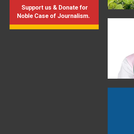
Support us & Donate for
Noble Case of Journalism.