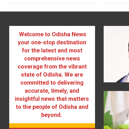
Welcome to Odisha News
your one-stop destination
for the latest and most
comprehensive news
coverage from the vibrant
state of Odisha. We are
committed to delivering
accurate, timely, and
insightful news that matters
to the people of Odisha and
beyond.