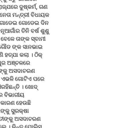
ାଜ୍ଯରେ ଦୁଷ୍କର୍ମ, ଗଣ
ି ନେତା ମନ୍ତ୍ରୀ ବିଧାୟକ
କୁ ଗୋଡେଇ ଗୋଡେଇ ଦିନ
ୂଆଗାଁର ତିନି ବର୍ଷ ଶୁଶୁ
ା ବେଳେ ତାଙ୍କ ସ୍ବାମୀ
ୁ ଗୌଡ ଙ୍କ ସାନଭାଇ
 ହତ୍ଯା କଲା । ଠିକ୍
ୁପୁର ଅଞ୍ଚଳରେ
 ଙ୍କୁ ଅସଦାଚରଣ
 । ଏଭଳି ଗୋଟିଏ ପରେ
ରହିଛନ୍ତି । ଖୋଦ୍
୍ର ବିଭାଗୀୟ
। କାରଣ ହେଉଛି
ଙ୍କୁ ସୁରକ୍ଷା
ବତୀଙ୍କୁ ଅସଦାଚରଣ
େ । କିନ୍ତୁ ପୋଲିସ