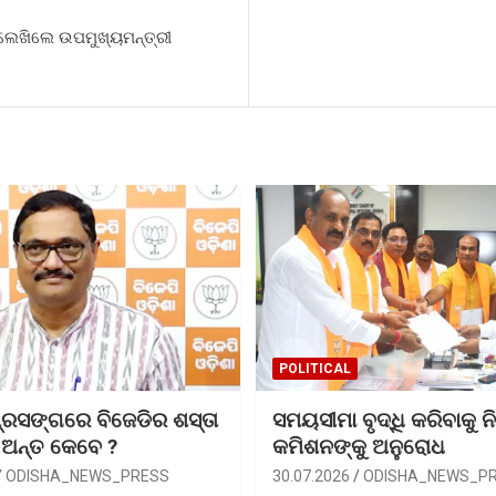
ି ଲେଖିଲେ ଉପମୁଖ୍ୟମନ୍ତ୍ରୀ
POLITICAL
୍ରସଙ୍ଗରେ ବିଜେଡିର ଶସ୍ତା
ସମୟସୀମା ବୃଦ୍ଧି କରିବାକୁ ନି
 ଅନ୍ତ କେବେ ?
କମିଶନଙ୍କୁ ଅନୁରୋଧ
ODISHA_NEWS_PRESS
30.07.2026
ODISHA_NEWS_P