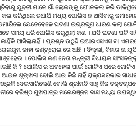
ିବାରୁ ଯୁବତୀ ମାନେ ଗାଁ ଲୋକଙ୍କୁ ଫୋନକଲ କରି ଡାକିଥିଲେ
ୁ କଲ କରିଥିଲେ ତଥାପି ମଧ୍ୟ ପୋଲିସ ନ ଆସିବାରୁ ଜମାହୋ
ଡମାରିଲେ ଯେତେବେଳେ ଘଟଣା ଉଗ୍ରରୂପ ଧାରଣ କଲା ପୋଲିସ
 ଏତେ ସମୟ ଧରି ପୋଲିସ କରୁଥିଲା କଣ । ଯଦି ଘଟଣା ଘଟି ସ
 କାହିଁକି ଆସିଲାନାହିଁ । ପ୍ରଶ୍ନ ଉଠୁଛି ଇଆରଏସଏସ ବା ଏମର
ରୋଲରୁମ କାହା କଣ୍ଟ୍ରୋଲ ରେ ଅଛି । ଦିଲ୍ଲୀ, ବିହାର ନା ୟୁ
ାଞ୍ଚହେଉ । ପୋଲିସ କଣ ନେତା ମନ୍ତ୍ରୀ ବିଧାୟକ ସାଂସଦଙ୍କ
ାଯାଇଛି କି ? ପୋଲିସ ର ଅବହେଳା ପାଇଁ ଗୋଟିଏ ପରେ ଗୋଟିଏ
େ ଆଇନ ଶୃଙ୍ଖଳା ବୋଲି ଆଉ କିଛି ନାହିଁ ରାଜ୍ଯସରକାର ସାଧ
 ଜଳାଞ୍ଜଳି ଦେଇସାରିଲେଣି ବୋଲି ଶ୍ରୀମତି ସାହୁ ନିଜ ବକ୍ତବ୍ଯ
ିଳନୀରେ ବରିଷ୍ଠ ମୁଖପାତ୍ର ମନୋରଞ୍ଜନ ଦାସ ମଧ୍ୟ ଉପସ୍ଥି
S
h
r