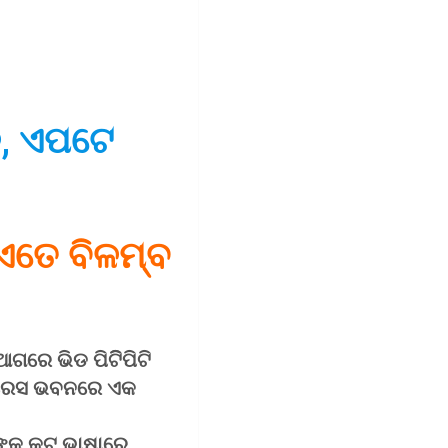
ଳ, ଏପଟେ
 ଏତେ ବିଳମ୍ବ
ଆଗରେ ଭିଡ ପିଟିିପିଟି
ଂଗ୍ରେସ ଭବନରେ ଏକ
୍କୁ କଟୁ ଭାଷାରେ