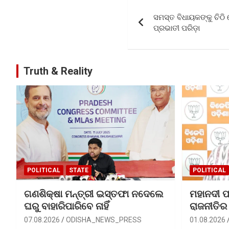
Post
o
A
ସମସ୍ତ ବିଧାୟକଙ୍କୁ ଚିଠ
navigation
o
p
ପ୍ରଭାତୀ ପରିଡ଼ା
k
p
Truth & Reality
POLITICAL
STATE
POLITICAL
ଗଣଶିକ୍ଷା ମନ୍ତ୍ରୀ ଇସ୍ତଫା ନଦେଲେ
ମହାନଦୀ ପ
ଘରୁ ବାହାରିପାରିବେ ନାହିଁ
ରାଜନୀତିର
07.08.2026
ODISHA_NEWS_PRESS
01.08.2026