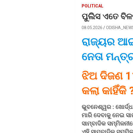
POLITICAL
ପୁଲିସ ଏତେ ବିଳମ
08.05.2026
ODISHA_NEW
ରାଜ୍ୟର ଆଇ
ନେତା ମନ୍ତ୍
ଝିଅ ଦିଜଣ 1
କଲା କାହିଁକି 
ଭୁବନେଶ୍ୱର : ଖୋର୍ଦ୍ଧ
ମାରି ଦେବାକୁ ନେଇ ସା
ସାମ୍ବାଦିକ ସମ୍ମିଳନୀ
ଏହି ସାମ୍ବାଦିକ ସମ୍ମ