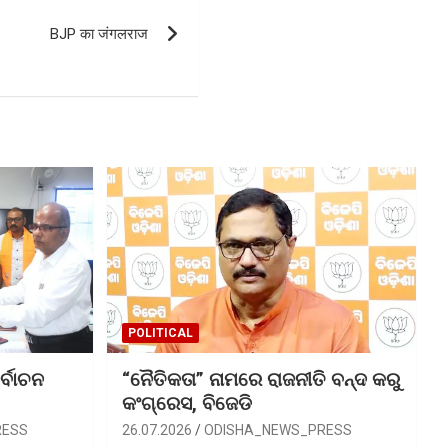
BJP का जंगलराज
POLITICAL
ର୍ବାଚନ
“ନୈତିକତା” ନାମରେ ରାଜନୀତି ବନ୍ଦ କରୁ
କଂଗ୍ରେସ, ବିଜେଡି
RESS
26.07.2026
ODISHA_NEWS_PRESS