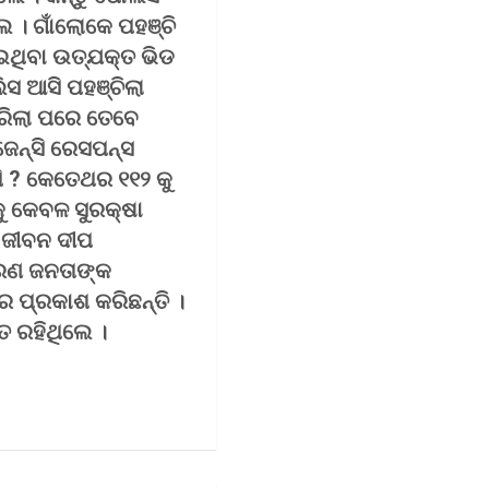
 । ଗାଁଲୋକେ ପହଞ୍ଚି
ଇଥିବା ଉତ୍ଯକ୍ତ ଭିଡ
 ଆସି ପହଞ୍ଚିଲା
ାରିଲା ପରେ ତେବେ
ଜେନ୍ସି ରେସପନ୍ସ
ପି ? କେତେଥର ୧୧୨ କୁ
ୁ କେବଳ ସୁରକ୍ଷା
 ଜୀବନ ଦୀପ
ାରଣ ଜନତାଙ୍କ
ରେ ପ୍ରକାଶ କରିଛନ୍ତି ।
ତ ରହିଥିଲେ ।