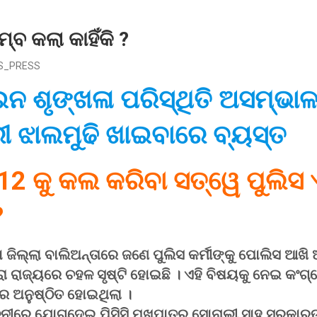
୍ବ କଲା କାହିଁକି ?
S_PRESS
ନ ଶୃଙ୍ଖଳା ପରିସ୍ଥିତି ଅସମ୍ଭା
ରୀ ଝାଲମୁଢି ଖାଇବାରେ ବ୍ୟସ୍ତ
12 କୁ କଲ କରିବା ସତ୍ୱେ ପୁଲିସ
?
ା ଜିଲ୍ଲା ବାଲିଅନ୍ତାରେ ଜଣେ ପୁଲିସ କର୍ମୀଙ୍କୁ ପୋଲିସ ଆଖି 
ରା ରାଜ୍ୟରେ ଚହଳ ସୃଷ୍ଟି ହୋଇଛି । ଏହି ବିଷୟକୁ ନେଇ କ
ରେ ଅନୁଷ୍ଠିତ ହୋଇଥିଲା ।
ିଳନୀରେ ଯୋଗଦେଇ ପିସିସି ମୁଖପାତ୍ର ସୋନାଲୀ ସାହୁ ସରକାରଙ