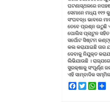
ଘଟଣାସ୍ଥଳରେ ନପହଞ୍ଚ
ସେମାନେ ମଧ୍ୟ ୧୧୨ କ
ସଂଘବଦ୍ଧ ଭାବରେ ମା
ତେବେ ପ୍ରଶ୍ନ ଉଠୁଛି
ପୋଲିସ ପ୍ଲାଟୁନ ସହିତ
ସର୍ପୋଟ ସିଷ୍ଟମ କଣ୍ଟ୍
କଲ କରାଯାଇଛି ତାର ଯ
ଦେବାକୁ ନିଯୁକ୍ତ କର
ଲିଭିଯାଉଛି । ରାଜ୍ଯର
ସୁରକ୍ଷାକୁ ସଂପୂର୍ଣ୍ଣ
ଏହି ସାମ୍ବାଦିକ ସମ୍ମ
F
T
W
a
wi
h
ce
tt
at
a
b
er
s
e