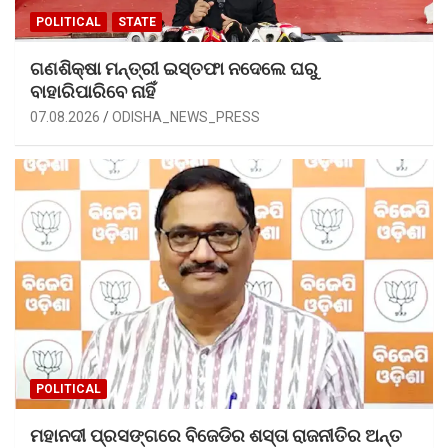
POLITICAL
STATE
ଗଣଶିକ୍ଷା ମନ୍ତ୍ରୀ ଇସ୍ତଫା ନଦେଲେ ଘରୁ
ବାହାରିପାରିବେ ନାହିଁ
07.08.2026
ODISHA_NEWS_PRESS
POLITICAL
ମହାନଦୀ ପ୍ରସଙ୍ଗରେ ବିଜେଡିର ଶସ୍ତା ରାଜନୀତିର ଅନ୍ତ