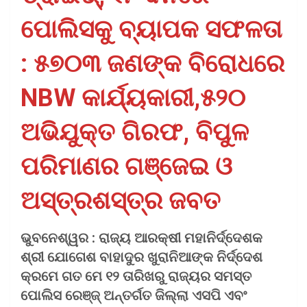
ପୋଲିସକୁ ବ୍ୟାପକ ସଫଳତା
: ୫୭୦୩ ଜଣଙ୍କ ବିରୋଧରେ
NBW କାର୍ଯ୍ୟକାରୀ,୫୨୦
ଅଭିଯୁକ୍ତ ଗିରଫ, ବିପୁଳ
ପରିମାଣର ଗଞ୍ଜେଇ ଓ
ଅସ୍ତ୍ରଶସ୍ତ୍ର ଜବତ
ଭୁବନେଶ୍ୱର : ରାଜ୍ୟ ଆରକ୍ଷୀ ମହାନିର୍ଦ୍ଦେଶକ
ଶ୍ରୀ ଯୋଗେଶ ବାହାଦୁର ଖୁରାନିଆଙ୍କ ନିର୍ଦ୍ଦେଶ
କ୍ରମେ ଗତ ମେ ୧୨ ତାରିଖରୁ ରାଜ୍ୟର ସମସ୍ତ
ପୋଲିସ ରେଞ୍ଜ୍‌ ଅନ୍ତର୍ଗତ ଜିଲ୍ଲା ଏସପି ଏବଂ