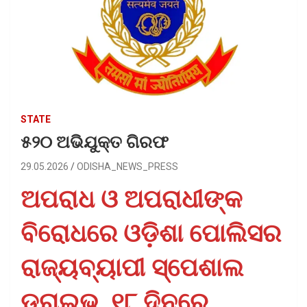
STATE
୫୨୦ ଅଭିଯୁକ୍ତ ଗିରଫ
29.05.2026
ODISHA_NEWS_PRESS
ଅପରାଧ ଓ ଅପରାଧୀଙ୍କ
ବିରୋଧରେ ଓଡ଼ିଶା ପୋଲିସର
ରାଜ୍ୟବ୍ୟାପୀ ସ୍ପେଶାଲ
ଡ୍ରାଇଭ୍‌, ୧୮ ଦିନରେ