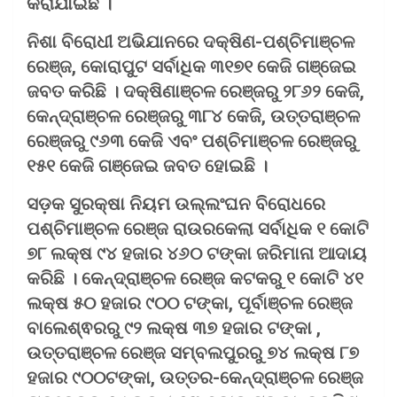
କରାଯାଇଛି ।
ନିଶା ବିରୋଧୀ ଅଭିଯାନରେ ଦକ୍ଷିଣ-ପଶ୍ଚିମାଞ୍ଚଳ
ରେଞ୍ଜ, କୋରାପୁଟ ସର୍ବାଧିକ ୩୧୭୧ କେଜି ଗଞ୍ଜେଇ
ଜବତ କରିଛି । ଦକ୍ଷିଣାଞ୍ଚଳ ରେଞ୍ଜରୁ ୨୮୬୨ କେଜି,
କେନ୍ଦ୍ରାଞ୍ଚଳ ରେଞ୍ଜରୁ ୩୮୪ କେଜି, ଉତ୍ତରାଞ୍ଚଳ
ରେଞ୍ଜରୁ ୯୬୩ କେଜି ଏବଂ ପଶ୍ଚିମାଞ୍ଚଳ ରେଞ୍ଜରୁ
୧୫୧ କେଜି ଗଞ୍ଜେଇ ଜବତ ହୋଇଛି ।
ସଡ଼କ ସୁରକ୍ଷା ନିୟମ ଉଲ୍ଲଂଘନ ବିରୋଧରେ
ପଶ୍ଚିମାଞ୍ଚଳ ରେଞ୍ଜ ରାଉରକେଲା ସର୍ବାଧିକ ୧ କୋଟି
୭୮ ଲକ୍ଷ ୯୪ ହଜାର ୪୬୦ ଟଙ୍କା ଜରିମାନା ଆଦାୟ
କରିଛି । କେନ୍ଦ୍ରାଞ୍ଚଳ ରେଞ୍ଜ କଟକରୁ ୧ କୋଟି ୪୧
ଲକ୍ଷ ୫୦ ହଜାର ୯୦୦ ଟଙ୍କା, ପୂର୍ବାଞ୍ଚଳ ରେଞ୍ଜ
ବାଲେଶ୍ଵରରୁ ୯୨ ଲକ୍ଷ ୩୭ ହଜାର ଟଙ୍କା ,
ଉତ୍ତରାଞ୍ଚଳ ରେଞ୍ଜ ସମ୍ବଲପୁରରୁ ୭୪ ଲକ୍ଷ ୮୭
ହଜାର ୯୦୦ଟଙ୍କା, ଉତ୍ତର-କେନ୍ଦ୍ରାଞ୍ଚଳ ରେଞ୍ଜ