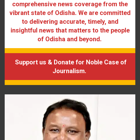
comprehensive news coverage from the
vibrant state of Odisha. We are committed
to delivering accurate, timely, and
insightful news that matters to the people
of Odisha and beyond.
Support us & Donate for Noble Case of
Journalism.