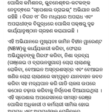
ପୋଲିସ କମିଶନର, ଭୁବନେଶ୍ଵର-କଟକଙ୍କ
ନେତୃତ୍ଵରେ “ସ୍ପେଶାଲ ଡ୍ରାଇଭ୍” ଅଭିଯାନ ଜାରି
ରହିଛି । ବିଗତ ୧୮ ଦିନ ମଧ୍ୟରେ ଅପରାଧ ଏବଂ
ଅପରାଧୀଙ୍କ ବିରୁଦ୍ଧରେ ପୋଲିସ ପକ୍ଷରୁ ଦୃଢ
କାର୍ଯ୍ୟାନୁଷ୍ଠାନ ଗ୍ରହଣ କରାଯାଇଛି ।
ଏହି ଅଭିଯାନରେ ମୁଖ୍ୟତଃ ଜାମିନ ବିହୀନ ୱାରେଣ୍ଟ
(NBW)କୁ କାର୍ଯ୍ୟକାରୀ କରିବା, ଫେରାର
ଅଭିଯୁକ୍ତଙ୍କୁ ଗିରଫ କରିବା, ନିଶା ଦ୍ରବ୍ୟ
(ଗଞ୍ଜେଇ ଓ ବ୍ରାଉନସୁଗାର) ଚୋରା ଚାଲାଣକୁ
ରୋକିବା, ବେଆଇନ ଅସ୍ତ୍ରଶସ୍ତ୍ର ଏବଂ ବେଆଇନ
ଖଣିଜ ଚୋରା ଚାଲାଣରେ ସମ୍ପୃକ୍ତ ଯାନବାହନ ଜବତ
କରିବା ସହ ମଦ୍ୟପାନ କରି ଗାଡି ଚାଳନା ଉପରେ
କଠୋର ଚଢ଼ାଉ କରିବାକୁ ନିର୍ଦ୍ଦେଶ ଦିଆଯାଇଥିଲା ।
ଏହି ସ୍ପେଶାଲ ଅପରେସନରେ ସମସ୍ତ ରେଞ୍ଜ
ପୋଲିସ ଅଧିକାରୀ ଓ କର୍ମଚାରୀ ସାମିଲ ହୋଇ
ଅପରାଧ ଏବଂ ଅପରାଧୀଙ୍କୁ ରୋକିବାରେ