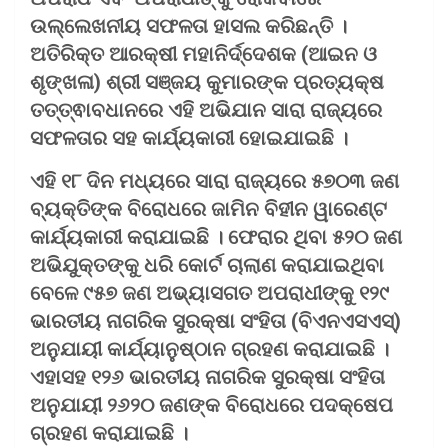
ଉଲ୍ଲେଖନୀୟ ସଫଳତା ହାସଲ କରିଛନ୍ତି ।
ଅତିରିକ୍ତ ଆରକ୍ଷୀ ମହାନିର୍ଦ୍ଦେଶକ (ଆଇନ ଓ
ଶୃଙ୍ଖଳା) ଶ୍ରୀ ସଞ୍ଜୟ କୁମାରଙ୍କ ପ୍ରତ୍ୟକ୍ଷ
ତତ୍ତ୍ଵାବଧାନରେ ଏହି ଅଭିଯାନ ସାରା ରାଜ୍ୟରେ
ସଫଳତାର ସହ କାର୍ଯ୍ୟକାରୀ ହୋଇଯାଇଛି ।
ଏହି ୧୮ ଦିନ ମଧ୍ୟରେ ସାରା ରାଜ୍ୟରେ ୫୭୦୩ ଜଣ
ବ୍ୟକ୍ତିଙ୍କ ବିରୋଧରେ ଜାମିନ ବିହୀନ ୱାରେଣ୍ଟ
କାର୍ଯ୍ୟକାରୀ କରାଯାଇଛି । ଫେରାର ଥିବା ୫୨୦ ଜଣ
ଅଭିଯୁକ୍ତଙ୍କୁ ଧରି କୋର୍ଟ ଚାଲାଣ କରାଯାଇଥିବା
ବେଳେ ୯୫୭ ଜଣ ଅଭ୍ୟାସଗତ ଅପରାଧୀଙ୍କୁ ୧୨୯
ଭାରତୀୟ ନାଗରିକ ସୁରକ୍ଷା ସଂହିତା (ବିଏନଏସଏସ୍‌)
ଅନୁଯାୟୀ କାର୍ଯ୍ୟାନୁଷ୍ଠାନ ଗ୍ରହଣ କରାଯାଇଛି ।
ଏହାସହ ୧୨୬ ଭାରତୀୟ ନାଗରିକ ସୁରକ୍ଷା ସଂହିତା
ଅନୁଯାୟୀ ୨୬୨୦ ଜଣଙ୍କ ବିରୋଧରେ ପଦକ୍ଷେପ
ଗ୍ରହଣ କରାଯାଇଛି ।