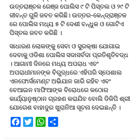
ଉତ୍ତରାଞ୍ଚଳ ରେଞ୍ଜ ପୋଲିସ ୯ ଟି ପିସ୍ତଲ ଓ ୨୯ ଟି
ଜୀବନ୍ତ ଗୁଳି ଜବତ କରିଛି। ଉତ୍ତର-କେନ୍ଦ୍ରାଞ୍ଚଳ
ରେ ପୋଲିସ ମଧ୍ୟ ୫ ଟି ଦେଶୀ ବନ୍ଧୁକ ଓ ଗୋଟିଏ
ପିସ୍ତଲ ଜବତ କରିଛି ।
ସାଧାରଣ ଲୋକଙ୍କୁ ସେବା ଓ ସୁରକ୍ଷା ଯୋଗାଇ
ଦେବାକୁ ଓଡିଶା ପୋଲିସ ସଦାସର୍ବଦା ପ୍ରତିଶୃତିବଦ୍ଧ
। ଆଗାମୀ ଦିନରେ ମଧ୍ୟ ଅପରାଧ ଏବଂ
ଅପରାଧୀମାନଙ୍କ ବିରୁଦ୍ଧରେ ଏହିପରି ସ୍ପେଶାଲ
ଏନଫୋର୍ସମେଣ୍ଟ ଅଭିଯାନ ଜାରି ରହିବ ଏବଂ
ବେଆଇନ ମାଫିଆଙ୍କ ବିରୋଧରେ କଠୋର
କାର୍ଯ୍ୟାନୁଷ୍ଠାନ ଗ୍ରହଣ କରାଯିବ ବୋଲି ଡିଜିପି ଶ୍ରୀ
ଯୋଗେଶ ବାହାଦୁର ଖୁରାନିଆ ସୂଚନା ଦେଇଛନ୍ତି ।
F
T
W
S
a
wi
h
h