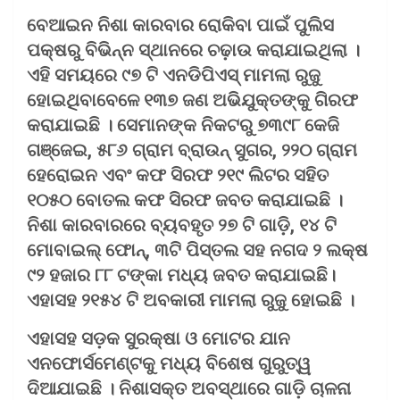
ବେଆଇନ ନିଶା କାରବାର ରୋକିବା ପାଇଁ ପୁଲିସ
ପକ୍ଷରୁ ବିଭିନ୍ନ ସ୍ଥାନରେ ଚଢ଼ାଉ କରାଯାଇଥିଲା ।
ଏହି ସମୟରେ ୯୭ ଟି ଏନଡିପିଏସ୍‌ ମାମଲା ରୁଜୁ
ହୋଇଥିବାବେଳେ ୧୩୭ ଜଣ ଅଭିଯୁକ୍ତଙ୍କୁ ଗିରଫ
କରାଯାଇଛି । ସେମାନଙ୍କ ନିକଟରୁ ୭୩୯୮ କେଜି
ଗଞ୍ଜେଇ, ୫୮୬ ଗ୍ରାମ ବ୍ରାଉନ୍‌ ସୁଗର, ୨୨୦ ଗ୍ରାମ
ହେରୋଇନ ଏବଂ କଫ ସିରଫ ୨୧୯ ଲିଟର ସହିତ
୧୦୫୦ ବୋତଲ କଫ ସିରଫ ଜବତ କରାଯାଇଛି ।
ନିଶା କାରବାରରେ ବ୍ୟବହୃତ ୨୭ ଟି ଗାଡ଼ି, ୧୪ ଟି
ମୋବାଇଲ୍‌ ଫୋନ୍‌, ୩ଟି ପିସ୍ତଲ ସହ ନଗଦ ୨ ଲକ୍ଷ
୯୨ ହଜାର ୮୮ ଟଙ୍କା ମଧ୍ୟ ଜବତ କରାଯାଇଛି।
ଏହାସହ ୨୧୫୪ ଟି ଅବକାରୀ ମାମଲା ରୁଜୁ ହୋଇଛି ।
ଏହାସହ ସଡ଼କ ସୁରକ୍ଷା ଓ ମୋଟର ଯାନ
ଏନଫୋର୍ସମେଣ୍ଟକୁ ମଧ୍ୟ ବିଶେଷ ଗୁରୁତ୍ୱ
ଦିଆଯାଇଛି । ନିଶାସକ୍ତ ଅବସ୍ଥାରେ ଗାଡ଼ି ଚାଳନା