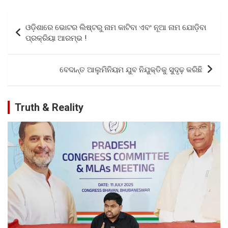
ce
tt
at
ar
b
er
s
e
Post
ଓଡ଼ିଶାରେ ଭୋଟର ଲିଷ୍ଟରୁ ନାମ କାଟିବା ଏବଂ ନୂଆ ନାମ ଯୋଡ଼ିବା
o
A
navigation
ପ୍ରକ୍ରିୟା ଆରମ୍ଭ !
o
p
k
p
ବେଦାନ୍ତ ଆଲୁମିନିୟମ ଯୁବ ନିଯୁକ୍ତିକୁ ସୁଦୃଢ଼ ​​କରିଛି
Truth & Reality