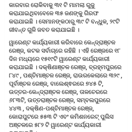
କାରବାର ରୋକିବାକୁ ୩୧ ଟି ମାମଲା ରୁଜୁ
କରାଯାଇଥିବାବେଳେ ୩୫ ଜଣଙ୍କୁ ଗିରଫ
କରାଯାଇଛି । ସେମାନଙ୍କଠାରୁ ୩୯ ଟି ବନ୍ଧୁକ, ୨୯ଟି
ଜୀବନ୍ତ ଗୁଳି ଜବତ କରାଯାଇଛି ।
ୱାରେଣ୍ଟ କାର୍ଯ୍ୟକାରୀ କରିବାରେ କେନ୍ଦ୍ରାଞ୍ଚଳ
ରେଞ୍ଜ, କଟକ ସର୍ବାଗ୍ରେ ରହିଛି । ଏହି ରେଞ୍ଜରେ ୧୮
ଦିନ ମଧ୍ୟରେ ୧୫୧୯ଟି ୱାରେଣ୍ଟ କାର୍ଯ୍ୟକାରୀ
କରାଯାଇଛି । ଦକ୍ଷିଣାଞ୍ଚଳ ରେଞ୍ଜ, ବ୍ରହ୍ମପୁରରେ
୮୪୯ , ପଶ୍ଚିମାଞ୍ଚଳ ରେଞ୍ଜ, ରାଉରକେଲାରେ ୩୨୯ ,
ପୂର୍ବାଞ୍ଚଳ ରେଞ୍ଜ, ବାଲେଶ୍ଵରରେ ୭୪୫ ଟି,
ଉତ୍ତର-କେନ୍ଦ୍ରାଞ୍ଚଳ ରେଞ୍ଜ, ତାଳଚେରରେ
୬୮୩ଟି, ଉତ୍ତରାଞ୍ଚଳ ରେଞ୍ଜ, ସମ୍ବଲପୁରରେ
୪୪୩ , ଦକ୍ଷିଣ-ପଶ୍ଚିମାଞ୍ଚଳ ରେଞ୍ଜ,
କୋରାପୁଟରେ ୫୫୩ ଟି ଏବଂ କମିଶନରେଟ୍‌ ପୁଲିସ
ଅଞ୍ଚଳରେ ୫୮୨ ଟି ୱାରେଣ୍ଟ କାର୍ଯ୍ୟକାରୀ