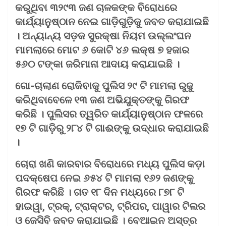
କରୁଥିବା ୩୨୯୩ ଜଣ ଚାଳକଙ୍କ ବିରୋଧରେ
କାର୍ଯ୍ୟାନୁଷ୍ଠାନ ନେଇ ଗାଡ଼ିଗୁଡ଼ିକୁ ଜବତ କରାଯାଇଛି
। ଅନ୍ୟାନ୍ୟ ସଡ଼କ ସୁରକ୍ଷା ନିୟମ ଉଲ୍ଲଂଘନ
ମାମଲାରେ ମୋଟ ୬ କୋଟି ୪୬ ଲକ୍ଷ ୭ ହଜାର
୫୬୦ ଟଙ୍କା ଜରିମାନା ଆଦାୟ କରାଯାଇଛି ।
ଗୋ-ଚାଲାଣ ରୋକିବାକୁ ପୁଲିସ ୨୯ ଟି ମାମଲା ରୁଜୁ
କରିଥିବାବେଳେ ୧୩ ଜଣ ଅଭିଯୁକ୍ତଙ୍କୁ ଗିରଫ
କରିଛି । ପୁଲିସର ତ୍ୱରିତ କାର୍ଯ୍ୟାନୁଷ୍ଠାନ ଫଳରେ
୧୭ ଟି ଗାଡ଼ିରୁ ୨୮୪ ଟି ଗାଈଙ୍କୁ ଉଦ୍ଧାର କରାଯାଇଛି
।
ଚୋରା ଖଣି କାରବାର ବିରୋଧରେ ମଧ୍ୟ ପୁଲିସ କଡ଼ା
ପଦକ୍ଷେପ ନେଇ ୬୫୪ ଟି ମାମଲା ୧୬୨ ଜଣଙ୍କୁ
ଗିରଫ କରିଛି । ଗତ ୧୮ ଦିନ ମଧ୍ୟରେ ୮୭୮ ଟି
ହାଇୱା, ଟ୍ରକ୍‌, ଟ୍ରାକ୍ଟର, ଟ୍ରିପର, ପାୱାର ଟିଲର
ଓ ଜେସିବି ଜବତ କରାଯାଇଛି । ବେଆଇନ ଅସ୍ତ୍ର