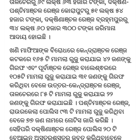
ତାଳଚେରରୁ ୬୯ ଲକ୍ଷ ୬୩ ହଜାର ଟଙ୍କା, ଦକ୍ଷିଣ-
ପଶ୍ଚିମାଞ୍ଚଳ ରେଞ୍ଜ କୋରାପୁଟରୁ ୫୧ ଲକ୍ଷ ୫୪
ହଜାର ଟଙ୍କା, ଦକ୍ଷିଣାଞ୍ଚଳ ରେଞ୍ଜ ବ୍ରହ୍ମପୁରରୁ
୩୪ ଲକ୍ଷ ୬୦ ହଜାର ୩୦୦ ଟଙ୍କା ଜରିମାନା
ଆଦାୟ ହୋଇଛି ।
ଖଣି ମାଫିଆଙ୍କ ବିରୋଧରେ କେନ୍ଦ୍ରାଞ୍ଚଳ ରେଞ୍ଜ
କଟକରେ ୧୬୫ ଟି ମାମଲା ରୁଜୁ କରାଯାଇ ୪୨ ଜଣଙ୍କୁ
ଗିରଫ ଏବଂ ପୂର୍ବାଞ୍ଚଳ ରେଞ୍ଜ ବାଲେଶ୍ଵରରେ
୧୦୫ଟି ମାମଲା ରୁଜୁ କରାଯାଇ ୩୧ ଜଣଙ୍କୁ ଗିରଫ
କରିଥିବା ବେଳେ ଉତ୍ତର-କେନ୍ଦ୍ରାଞ୍ଚଳ ରେଞ୍ଜ,
ତାଳଚେରରେ ୮୫ ଟି ମାମଲା ରୁଜୁ କରାଯାଇ ୨୨
ଜଣଙ୍କୁ ଗିରଫ କରାଯାଇଛି । ପଶ୍ଚିମାଞ୍ଚଳ ରେଞ୍ଜ,
ରାଉରକେଲା ପୋଲିସ ୯୩ ଟି ମାମଲା ରୁଜୁ କରିଥିବା
ବେଳେ ୭୭ ଜଣ ନାମରେ ନୋଟିସ ଜାରି କରିଛି ।
ସେହିପରି ଦକ୍ଷିଣାଞ୍ଚଳ ରେଞ୍ଜ ପୋଲିସ ୨୦ ଟି
ବେଆଇନ ଅସ୍ତ୍ରଶସ୍ତ୍ର ଜବତ କରିଥିବାବେଳେ