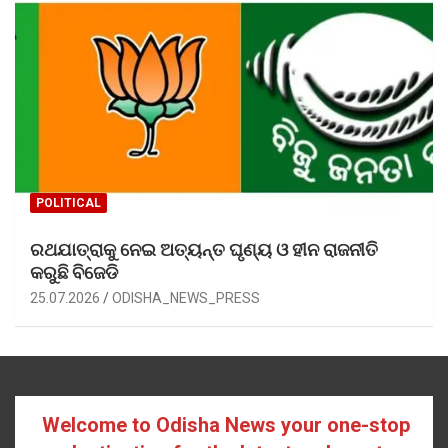
POLITICAL
ରଥଯାତ୍ରାକୁ ନେଇ ଅତ୍ୟନ୍ତ ଘୃଣ୍ୟ ଓ ହୀନ ରାଜନୀତି
କରୁଛି ବିଜେଡି
25.07.2026
ODISHA_NEWS_PRESS
Welcome to Odisha News your one-stop