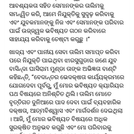
ଆବଶ୍ୟକତା ସହିତ ସେମାନଙ୍କର ତାଲିମକୁ
ସମନ୍ୱିତ କରି, ଆମେ ନିଯୁକ୍ତିକୁ ସୁଦୃଢ଼ ​​କରିବାକୁ
ଏବଂ ଯୁବକମାନଙ୍କୁ ନିଜ ଏବଂ ସେମାନଙ୍କ ପରିବାର
ପାଇଁ ଉଜ୍ଜ୍ୱଳ ଭବିଷ୍ୟତ ଗଠନ କରିବାରେ
ସାହାଯ୍ୟ କରିବାକୁ ଚେଷ୍ଟା କରୁଛୁ ।”
ଖାଦ୍ୟ ଏବଂ ପାନୀୟ ସେବା ତାଲିମ ସମାପ୍ତ କରିବା
ପରେ ନିଯୁକ୍ତି ପାଇଥିବା ଝାରସୁଗୁଡାର ଜଣେ ଯୁବ
ବାସିନ୍ଦା ଘାସିରାମ ମୁଣ୍ଡା ତାଙ୍କ ଅଭିଜ୍ଞତା ବାଣ୍ଟି
କହିଛନ୍ତି, “ବେଦାନ୍ତର ଭେଦକ୍ଷତା କାର୍ଯ୍ୟକ୍ରମରେ
ଯୋଗଦେବା ପୂର୍ବରୁ, ମୁଁ ମୋର ଭବିଷ୍ୟତ କ୍ୟାରିୟର
ପଥ ବିଷୟରେ ଅନିଶ୍ଚିତ ଥିଲି। ତାଲିମ ମୋତେ
ବୃତ୍ତିଗତ ଦୁନିଆରେ ପାଦ ଦେବା ପାଇଁ ବ୍ୟବହାରିକ
ଦକ୍ଷତା, ଆତ୍ମବିଶ୍ୱାସ ଏବଂ ମାର୍ଗଦର୍ଶନ ଦେଇଥିଲା
। ଆଜି, ମୁଁ ମୋର ଭବିଷ୍ୟତ ବିଷୟରେ ଅଧିକ
ସୁରକ୍ଷିତ ଅନୁଭବ କରୁଛି ଏବଂ ମୋ ପରିବାରକୁ