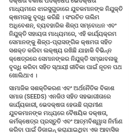
ଦକ୍ଷତା ବିକାଶ ପଦକ୍ଷେପ ଭେଦକ୍ଷତା
ମାଧ୍ୟମରେ ଝାରସୁଗୁଡାରେ ଯୁବକମାନଙ୍କ ନିଯୁକ୍ତି
କ୍ଷମତାକୁ ବୃଦ୍ଧି କରିଛି । ସଂରଚିତ ତାଲିମ
ଅଧିବେଶନ, ବ୍ୟବହାରିକ ଶିଳ୍ପ ସମ୍ବୋଧନ ଏବଂ
ନିଯୁକ୍ତି ସହାୟତା ମାଧ୍ୟମରେ, ଏହି କାର୍ଯ୍ୟକ୍ରମ
ସେମାନଙ୍କୁ ଶିଳ୍ପ-ପ୍ରାସଙ୍ଗିକ କ୍ଷମତା ସହିତ
ସଶକ୍ତ କରିବା ଲକ୍ଷ୍ୟ ରଖିଛି ଯାହାକି ବିଭିନ୍ନ
କ୍ଷେତ୍ରରେ ସେମାନଙ୍କର ନିଯୁକ୍ତି ସମ୍ଭାବନାକୁ
ବୃଦ୍ଧି କରିବା ସହିତ ସ୍ଥାୟୀ ଜୀବିକା ପାଇଁ ନୂତନ ପଥ
ଖୋଲିଥାଏ ।
ସାମାଜିକ ସଶକ୍ତିକରଣ ଏବଂ ଅର୍ଥନୈତିକ ବିକାଶ
ସମାଜ (SEEDS) ଏନଜିଓ ସହିତ ସହଭାଗୀତାରେ
କାର୍ଯ୍ୟକାରୀ, ଭେଦକ୍ଷତା ହେଉଛି ଗ୍ରାମୀଣ
ଯୁବକମାନଙ୍କ ମଧ୍ୟରେ ବୈଷୟିକ ଦକ୍ଷତା,
କର୍ମକ୍ଷେତ୍ର ପ୍ରସ୍ତୁତି ଏବଂ ଆତ୍ମବିଶ୍ୱାସ ନିର୍ମାଣ
କରିବା ପାଇଁ ଡିଜାଇନ୍ କରାଯାଇଥିବା ଏକ ଆବାସିକ