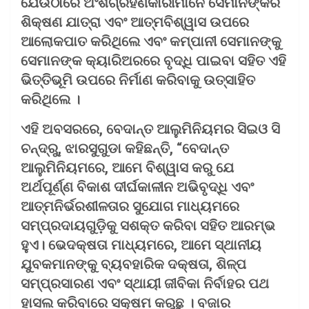
ଯେଉଁଠାରେ ଅଂଶଗ୍ରହଣକାରୀମାନେ ସେମାନଙ୍କର
ଶିକ୍ଷଣ ଯାତ୍ରା ଏବଂ ଆତ୍ମବିଶ୍ୱାସ ଉପରେ
ଆଲୋକପାତ କରିଥିଲେ ଏବଂ କମ୍ପାନୀ ସେମାନଙ୍କୁ
ସେମାନଙ୍କ କ୍ୟାରିଅରରେ ବୃଦ୍ଧି ପାଇବା ସହିତ ଏହି
ଭିତ୍ତିଭୂମି ଉପରେ ନିର୍ମାଣ କରିବାକୁ ଉତ୍ସାହିତ
କରିଥିଲେ ।
ଏହି ଅବସରରେ, ବେଦାନ୍ତ ଆଲୁମିନିୟମର ସିଇଓ ସି
ଚନ୍ଦ୍ରୁ, ଝାରସୁଗୁଡା କହିଛନ୍ତି, “ବେଦାନ୍ତ
ଆଲୁମିନିୟମରେ, ଆମେ ବିଶ୍ୱାସ କରୁ ଯେ
ଅର୍ଥପୂର୍ଣ୍ଣ ବିକାଶ ଦୀର୍ଘକାଳୀନ ଅଭିବୃଦ୍ଧି ଏବଂ
ଆତ୍ମନିର୍ଭରଶୀଳତାର ସୁଯୋଗ ମାଧ୍ୟମରେ
ସମ୍ପ୍ରଦାୟଗୁଡ଼ିକୁ ସଶକ୍ତ କରିବା ସହିତ ଆରମ୍ଭ
ହୁଏ। ଭେଦକ୍ଷତା ମାଧ୍ୟମରେ, ଆମେ ସ୍ଥାନୀୟ
ଯୁବକମାନଙ୍କୁ ବ୍ୟବହାରିକ ଦକ୍ଷତା, ଶିଳ୍ପ
ସମ୍ପ୍ରସାରଣ ଏବଂ ସ୍ଥାୟୀ ଜୀବିକା ନିର୍ବାହର ପଥ
ହାସଲ କରିବାରେ ସକ୍ଷମ କରୁଛୁ । ବଜାର