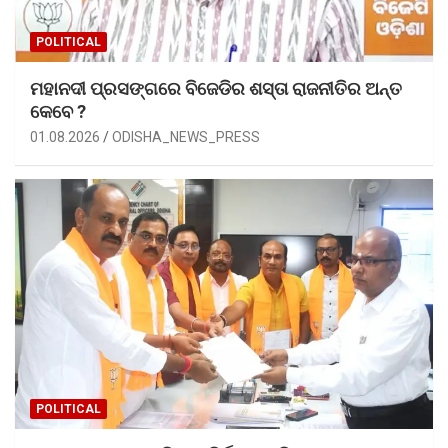
POLITICAL
ମହାନଦୀ ପ୍ରସଙ୍ଗରେ ବିଜେଡିର ଶସ୍ତା ରାଜନୀତିର ଅନ୍ତ
କେବେ ?
01.08.2026
ODISHA_NEWS_PRESS
POLITICAL