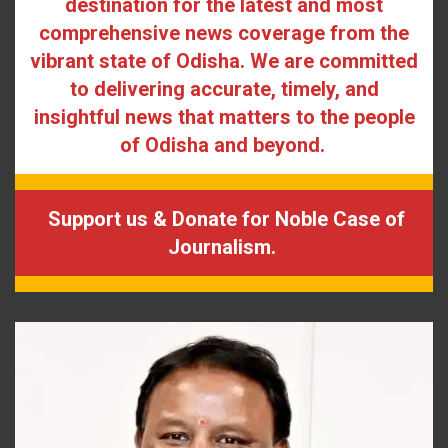
destination for the latest and most
comprehensive news coverage from the
vibrant state of Odisha. We are committed
to delivering accurate, timely, and
insightful news that matters to the people
of Odisha and beyond.
Support us & Donate for Noble Case of
Journalism.