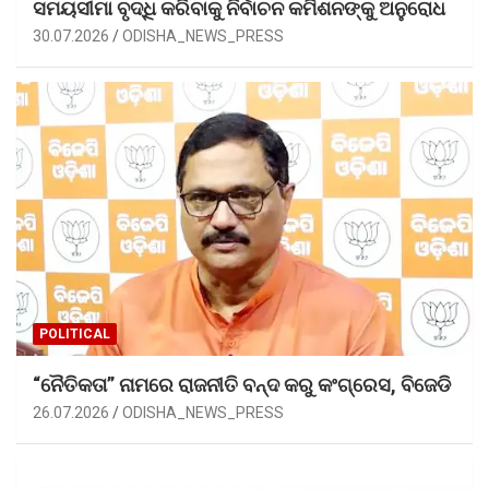
ସମୟସୀମା ବୃଦ୍ଧି କରିବାକୁ ନିର୍ବାଚନ କମିଶନଙ୍କୁ ଅନୁରୋଧ
30.07.2026
ODISHA_NEWS_PRESS
POLITICAL
“ନୈତିକତା” ନାମରେ ରାଜନୀତି ବନ୍ଦ କରୁ କଂଗ୍ରେସ, ବିଜେଡି
26.07.2026
ODISHA_NEWS_PRESS