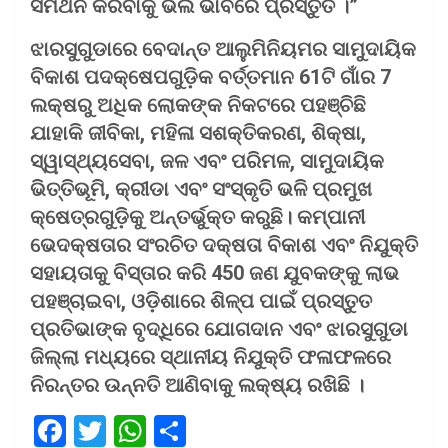
ସମର୍ଥନ କରିବାକୁ ଭଲ ଭାବରେ ପ୍ରସ୍ତୁତ ।”
ଝାରସୁଗୁଡାରେ ବେଦାନ୍ତ ଆଲୁମିନିୟମର ସାମୁଦାୟିକ
ବିକାଶ ପଦକ୍ଷେପଗୁଡ଼ିକ ବର୍ତ୍ତମାନ 61ଟି ଗାଁର 7
ଲକ୍ଷରୁ ଅଧିକ ଲୋକଙ୍କ ନିକଟରେ ପହଞ୍ଚିଛି
ଯାହାକି ଜୀବିକା, ମହିଳା ସଶକ୍ତିକରଣ, ଶିକ୍ଷା,
ସ୍ୱାସ୍ଥ୍ୟସେବା, ଜଳ ଏବଂ ପରିମଳ, ସାମୁଦାୟିକ
ଭିତ୍ତିଭୂମି, କ୍ରୀଡା ଏବଂ ସଂସ୍କୃତି ଭଳି ପ୍ରମୁଖ
କ୍ଷେତ୍ରଗୁଡ଼ିକୁ ଅନ୍ତର୍ଭୁକ୍ତ କରୁଛି। କମ୍ପାନୀ
ଭେଦକ୍ଷତାର ସଂରଚିତ ଦକ୍ଷତା ବିକାଶ ଏବଂ ନିଯୁକ୍ତି
ସହାୟତାକୁ ବିସ୍ତାର କରି 450 ଜଣ ଯୁବକଙ୍କୁ ଲାଭ
ପହଞ୍ଚାଇବା, ଓଡ଼ିଶାରେ ଶିଳ୍ପ ପାଇଁ ପ୍ରସ୍ତୁତ
ପ୍ରତିଭାଙ୍କ ବୃଦ୍ଧିରେ ଯୋଗଦାନ ଏବଂ ଝାରସୁଗୁଡା
ଜିଲ୍ଲା ମଧ୍ୟରେ ସ୍ଥାନୀୟ ନିଯୁକ୍ତି ଫଳାଫଳରେ
ନିରନ୍ତର ଉନ୍ନତି ଆଣିବାକୁ ଲକ୍ଷ୍ୟ ରଖିଛି ।
F
T
W
S