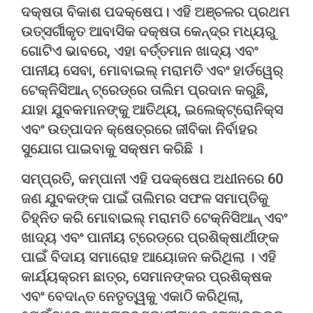
ଦକ୍ଷତା ବିକାଶ ପଦକ୍ଷେପ। ଏହି ଅଞ୍ଚଳର ପ୍ରଥମ
ଉତ୍ସର୍ଗୀକୃତ ଆବାସିକ ଦକ୍ଷତା କେନ୍ଦ୍ର ମଧ୍ୟରୁ
ଗୋଟିଏ ଭାବରେ, ଏହା ବର୍ତ୍ତମାନ ଖାଦ୍ୟ ଏବଂ
ପାନୀୟ ସେବା, ମୋବାଇଲ୍ ମରାମତି ଏବଂ ହାର୍ଡୱେର୍
ଟେକ୍ନିସିଆନ୍ ଟ୍ରେଡ୍‌ରେ ତାଲିମ ପ୍ରଦାନ କରୁଛି,
ଯାହା ଯୁବକମାନଙ୍କୁ ଆତିଥ୍ୟ, ଇଲେକ୍ଟ୍ରୋନିକ୍ସ
ଏବଂ ଉତ୍ପାଦନ କ୍ଷେତ୍ରରେ ଜୀବିକା ନିର୍ବାହର
ସୁଯୋଗ ପାଇବାକୁ ସକ୍ଷମ କରିଛି ।
ସମ୍ପ୍ରତି, କମ୍ପାନୀ ଏହି ପଦକ୍ଷେପ ଅଧୀନରେ 60
ଜଣ ଯୁବକଙ୍କ ପାଇଁ ତାଲିମର ସଫଳ ସମାପ୍ତିକୁ
ଚିହ୍ନିତ କରି ମୋବାଇଲ୍ ମରାମତି ଟେକ୍ନିସିଆନ୍ ଏବଂ
ଖାଦ୍ୟ ଏବଂ ପାନୀୟ ଟ୍ରେଡ୍‌ରେ ପ୍ରଶିକ୍ଷାର୍ଥୀଙ୍କ
ପାଇଁ ବିଦାୟ ସମାରୋହ ଆୟୋଜନ କରିଥିଲା । ଏହି
କାର୍ଯ୍ୟକ୍ରମ ଛାତ୍ର, ସେମାନଙ୍କର ପ୍ରଶିକ୍ଷକ
ଏବଂ ବେଦାନ୍ତ ନେତୃତ୍ୱକୁ ଏକାଠି କରିଥିଲା,