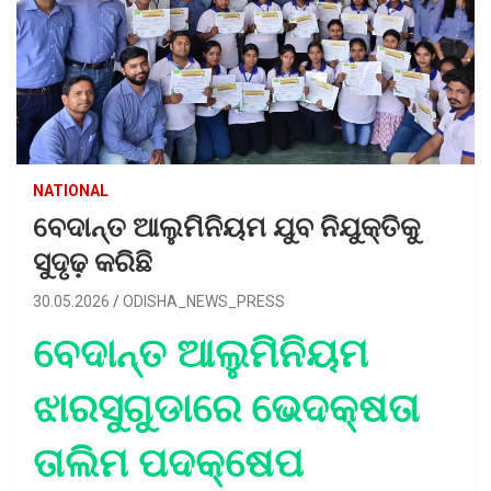
NATIONAL
ବେଦାନ୍ତ ଆଲୁମିନିୟମ ଯୁବ ନିଯୁକ୍ତିକୁ
ସୁଦୃଢ଼ ​​କରିଛି
30.05.2026
ODISHA_NEWS_PRESS
ବେଦାନ୍ତ ଆଲୁମିନିୟମ
ଝାରସୁଗୁଡାରେ ଭେଦକ୍ଷତା
ତାଲିମ ପଦକ୍ଷେପ