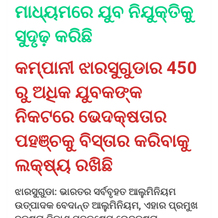
ମାଧ୍ୟମରେ ଯୁବ ନିଯୁକ୍ତିକୁ
ସୁଦୃଢ଼ ​​କରିଛି
କମ୍ପାନୀ ଝାରସୁଗୁଡାର 450
ରୁ ଅଧିକ ଯୁବକଙ୍କ
ନିକଟରେ ଭେଦକ୍ଷତାର
ପହଞ୍ଚକୁ ବିସ୍ତାର କରିବାକୁ
ଲକ୍ଷ୍ୟ ରଖିଛି
ଝାରସୁଗୁଡା: ଭାରତର ସର୍ବବୃହତ ଆଲୁମିନିୟମ
ଉତ୍ପାଦକ ବେଦାନ୍ତ ଆଲୁମିନିୟମ, ଏହାର ପ୍ରମୁଖ