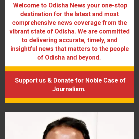
Welcome to Odisha News your one-stop
destination for the latest and most
comprehensive news coverage from the
vibrant state of Odisha. We are committed
to delivering accurate, timely, and
insightful news that matters to the people
of Odisha and beyond.
Support us & Donate for Noble Case of
Journalism.