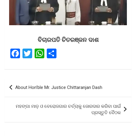
ବିଚାରପତି ଚିତରଞ୍ଜନ ଦାଶ
F
T
W
S
a
wi
h
h
ce
tt
at
ar
b
er
s
e
Post
About Hon’ble Mr. Justice Chittaranjan Dash
o
A
navigation
o
p
ମହଙ୍ଗା ମାଡ଼ ଓ ବେରୋଜଗାର ଚର୍ଚ୍ଚାକୁ ଜୋରଦାର କରିବା ପାଇଁ
k
p
ପ୍ରସ୍ତୁତି ବୈଠକ