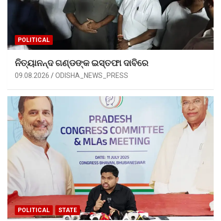
POLITICAL
ନିତ୍ୟାନନ୍ଦ ଗଣ୍ଡଙ୍କ ଇସ୍ତଫା ଦାବିରେ
09.08.2026
ODISHA_NEWS_PRESS
POLITICAL
STATE