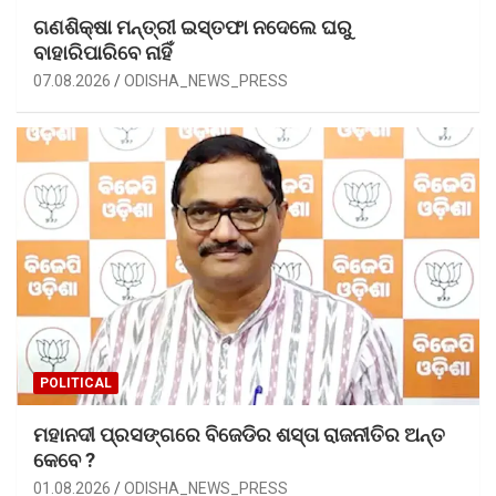
ଗଣଶିକ୍ଷା ମନ୍ତ୍ରୀ ଇସ୍ତଫା ନଦେଲେ ଘରୁ
ବାହାରିପାରିବେ ନାହିଁ
07.08.2026
ODISHA_NEWS_PRESS
POLITICAL
ମହାନଦୀ ପ୍ରସଙ୍ଗରେ ବିଜେଡିର ଶସ୍ତା ରାଜନୀତିର ଅନ୍ତ
କେବେ ?
01.08.2026
ODISHA_NEWS_PRESS