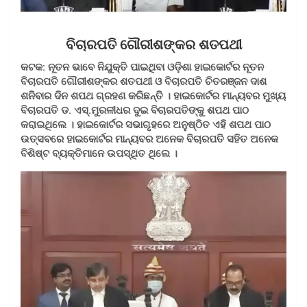
ବିଚାରପତି ଗୌରୀଶଙ୍କର ଶତପଥୀ
କଟକ: ନୂତନ ଭାବେ ନିଯୁକ୍ତି ପାଇଥିବା ଓଡ଼ିଶା ହାଇକୋର୍ଟର ନୂତନ
ବିଚାରପତି ଗୌରୀଶଙ୍କର ଶତପଥୀ ଓ ବିଚାରପତି ଚିତରଞ୍ଜନ ଦାଶ
ଶନିବାର ଦିନ ଶପଥ ଗ୍ରହଣ କରିଛନ୍ତି । ହାଇକୋର୍ଟର ମାନ୍ୟବର ମୁଖ୍ୟ
ବିଚାରପତି ଡ. ଏସ୍.ମୁରଳୀଧର ଦୁଇ ବିଚାରପତିଙ୍କୁ ଶପଥ ପାଠ
କରାଇଥିଲେ । ହାଇକୋର୍ଟର ସଭାଗୃହରେ ଅନୁଷ୍ଠିତ ଏହି ଶପଥ ପାଠ
ଉତ୍ସବରେ ହାଇକୋର୍ଟର ମାନ୍ୟବର ଅନେକ ବିଚାରପତି ସହିତ ଅନେକ
ବିଶିଷ୍ଟ ବ୍ୟକ୍ତିମାନେ ଉପସ୍ଥିତ ଥିଲେ ।