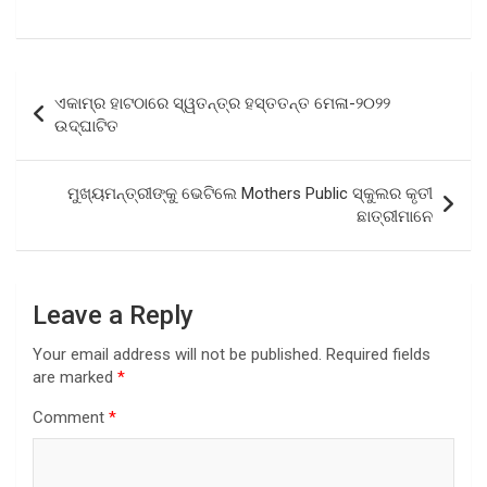
a
wi
h
h
ce
tt
at
ar
b
er
s
e
Post
ଏକାମ୍ର ହାଟଠାରେ ସ୍ୱତନ୍ତ୍ର ହସ୍ତତନ୍ତ ମେଳା-୨୦୨୨
o
A
navigation
ଉଦ୍‌ଘାଟିତ
o
p
k
p
ମୁଖ୍ୟମନ୍ତ୍ରୀଙ୍କୁ ଭେଟିଲେ Mothers Public ସ୍କୁଲର କୃତୀ
ଛାତ୍ରୀମାନେ
Leave a Reply
Your email address will not be published.
Required fields
are marked
*
Comment
*