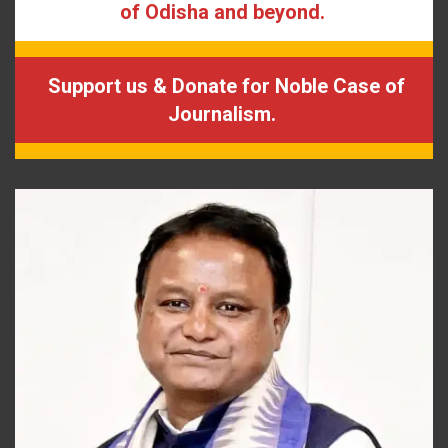
of Odisha and beyond.
Support us & Donate for Noble Case of
Journalism.