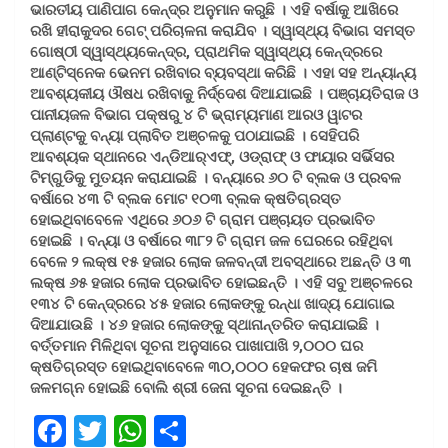
ଭାରତୀୟ ପାଣିପାଗ କେନ୍ଦ୍ର ଅନୁମାନ କରୁଛି । ଏହି ବର୍ଷାକୁ ଆଖିରେ
ରଖି ହୀରାକୁଦର ଗେଟ୍‌ ପରିଚାଳନା କରାଯିବ । ସ୍ୱାସ୍ଥ୍ୟ ବିଭାଗ ସମସ୍ତ
ଗୋଷ୍ଠୀ ସ୍ୱାସ୍ଥ୍ୟକେନ୍ଦ୍ର, ପ୍ରାଥମିକ ସ୍ୱାସ୍ଥ୍ୟ କେନ୍ଦ୍ରରେ
ଆଣ୍ଟିସ୍ନେକ ଭେନମ ରଖିବାର ବ୍ୟବସ୍ଥା କରିଛି । ଏହା ସହ ଅନ୍ୟାନ୍ୟ
ଆବଶ୍ୟକୀୟ ଔଷଧ ରଖିବାକୁ ନିର୍ଦ୍ଦେଶ ଦିଆଯାଇଛି । ପଞ୍ଚାୟତିରାଜ ଓ
ପାନୀୟଜଳ ବିଭାଗ ପକ୍ଷରୁ ୪ ଟି ଭ୍ରାମ୍ୟମାଣ ଆରଓ ୱାଟର
ପ୍ଲାଣ୍ଟକୁ ବନ୍ୟା ପ୍ଲାବିତ ଅଞ୍ଚଳକୁ ପଠାଯାଇଛି । ସେହିପରି
ଆବଶ୍ୟକ ସ୍ଥାନରେ ଏନ୍‌ଡିଆର୍‌ଏଫ୍‌, ଓଡ୍ରାଫ୍‌ ଓ ଫାୟାର ସର୍ଭିସର
ଟିମ୍‌ଗୁଡିକୁ ମୁତୟନ କରାଯାଇଛି । ବନ୍ୟାରେ ୬୦ ଟି ବ୍ଲକ ଓ ପ୍ରବଳ
ବର୍ଷାରେ ୪୩ ଟି ବ୍ଲକ ମୋଟ ୧୦୩ ବ୍ଲକ କ୍ଷତିଗ୍ରସ୍ତ
ହୋଇଥିବାବେଳେ ଏଥିରେ ୬୦୬ ଟି ଗ୍ରାମ ପଞ୍ଚାୟତ ପ୍ରଭାବିତ
ହୋଇଛି । ବନ୍ୟା ଓ ବର୍ଷାରେ ୩୮୨ ଟି ଗ୍ରାମ ଜଳ ଘେରରେ ରହିଥିବା
ବେଳେ ୨ ଲକ୍ଷ ୧୫ ହଜାର ଲୋକ ଜଳବନ୍ଦୀ ଅବସ୍ଥାରେ ଅଛନ୍ତି ଓ ୩
ଲକ୍ଷ ୬୫ ହଜାର ଲୋକ ପ୍ରଭାବିତ ହୋଇଛନ୍ତି । ଏହି ସବୁ ଅଞ୍ଚଳରେ
୧୩୪ ଟି କେନ୍ଦ୍ରରେ ୪୫ ହଜାର ଲୋକଙ୍କୁ ରନ୍ଧା ଖାଦ୍ୟ ଯୋଗାଇ
ଦିଆଯାଉଛି । ୪୬ ହଜାର ଲୋକଙ୍କୁ ସ୍ଥାନାନ୍ତରିତ କରାଯାଇଛି ।
ବର୍ତ୍ତମାନ ମିଳିଥିବା ସୂଚନା ଅନୁସାରେ ପାଖାପାଖି ୨,୦୦୦ ଘର
କ୍ଷତିଗ୍ରସ୍ତ ହୋଇଥିବାବେଳେ ୩୦,୦୦୦ ହେକଫର ଚାଷ ଜମି
ଜଳମଗ୍ନ ହୋଇଛି ବୋଲି ଶ୍ରୀ ଜେନା ସୂଚନା ଦେଇଛନ୍ତି ।
F
T
W
S