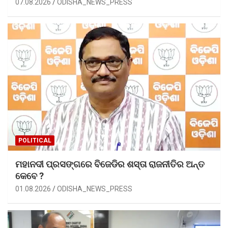
07.08.2026
ODISHA_NEWS_PRESS
POLITICAL
ମହାନଦୀ ପ୍ରସଙ୍ଗରେ ବିଜେଡିର ଶସ୍ତା ରାଜନୀତିର ଅନ୍ତ
କେବେ ?
01.08.2026
ODISHA_NEWS_PRESS