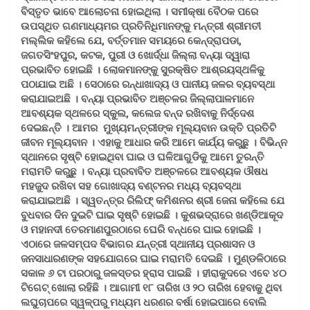
ବିସ୍ତୃତ ଭାବେ ଆଲୋଚନା ହୋଇଥିଲା । ସମୀକ୍ଷା ବୈଠକ ପରେ
ଉପସ୍ଥିତ ଗଣମାଧ୍ୟମର ପ୍ରତିନିଧିମାନଙ୍କୁ ମନ୍ତ୍ରୀ ଶ୍ରୀମତୀ
ମଲ୍ଲିକ କହିଲେ ଯେ, ବର୍ତ୍ତମାନ ସମୟରେ କେନ୍ଦ୍ରାପଡା,
ଜଗତସିଂହପୁର, କଟକ, ପୁରୀ ଓ ଖୋର୍ଦ୍ଧା ଜିଲ୍ଲା ବନ୍ୟା ଦ୍ୱାରା
ପ୍ରଭାବିତ ହୋଇଛି । ଲୋକମାନଙ୍କୁ ସୁରକ୍ଷିତ ଆଶ୍ରୟସ୍ଥଳିକୁ
ପଠାଯାଇ ଅଛି । ସେଠାରେ ରନ୍ଧାଖାଦ୍ୟ ଓ ପାନୀୟ ଜଳର ବ୍ୟବସ୍ଥା
କରାଯାଇଅଛି । ବନ୍ୟା ପ୍ରଭାବିତ ଅଞ୍ଚଳର ଜିଲ୍ଲାପାଳମାନେ
ଆବଶ୍ୟକ ସ୍ଥଳରେ ସ୍କୁଲ, କଲେଜ ବନ୍ଦ ରଖିବାକୁ ନିର୍ଦ୍ଦେଶ
ଦେଇଛନ୍ତି । ଆମର ମୁଖ୍ୟମନ୍ତ୍ରୀଙ୍କ ମୂଲ୍ୟବାନ ଉକ୍ତି ପ୍ରତିଟି
ଜୀବନ ମୂଲ୍ୟବାନ । ଏହାକୁ ଆଧାର କରି ଆମେ କାର୍ଯ୍ୟ କରୁଛୁ । ବିଭିନ୍ନ
ସ୍ଥାନରେ ସୃଷ୍ଟି ହୋଇଥିବା ଘାଇ ଓ ଘଳିଆଗୁଡିକୁ ଆମେ ତୁରନ୍ତି
ମରାମତି କରୁଛୁ । ବନ୍ୟା ପ୍ରବାବିତ ଅଞ୍ଚଳରେ ଆବଶ୍ୟକ ଔଷଧ
ମହଜୁଦ ରଖିବା ସହ ଗୋଖାଦ୍ୟ ବଣ୍ଟନର ମଧ୍ୟ ବ୍ୟବସ୍ଥା
କରାଯାଇଅଛି । ସ୍ୱତନ୍ତ୍ର ରିଲିଫ୍‌ କମିଶନର ଶ୍ରୀ ଜେନା କହିଲେ ଯେ
ବୁଧବାର ଦିନ ଦୁଇଟି ଘାଇ ସୃଷ୍ଟି ହୋଇଛି । କୁଶଭଦ୍ରାରେ ଖଣ୍ଡିଆକୂଦ
ଓ ମହାନଦୀ ତେରମାଣପୁରଠାରେ ଘେରି ବନ୍ଧରେ ଘାଇ ହୋଇଛି ।
ଏଠାରେ ଜଳସମ୍ପଦ ବିଭାଗର ଯନ୍ତ୍ରୀ ସ୍ଥାନୀୟ ପ୍ରଶାସନ ଓ
ଜନସାଧାରଣଙ୍କ ସହଯୋଗରେ ଘାଇ ମରାମତି ଦେଇଛି । ମୁଣ୍ଡଳିଠାରେ
ସକାଳ ୬ ଟା ପରଠାରୁ ଜଳସ୍ତର ହ୍ରାସ ପାଇଛି । ହୀରାକୁଦରେ ଏବେ ୪୦
ଟିଗେଟ୍‌ ଖୋଲା ରହିଛି । ଆଗାମୀ ୧୮ ତାରିଖ ଓ ୨୦ ତାରିଖ ହେବାକୁ ଥିବା
ଲଘୁଚାପରେ ସ୍ୱଳ୍ପରୁ ମଧ୍ୟମ ଧରଣର ବର୍ଷା ହୋଇପାରେ ବୋଲି