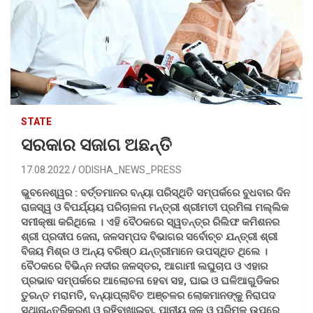
STATE
ସରକାର ସଜାଗ ଅଛନ୍ତି
17.08.2022
ODISHA_NEWS_PRESS
ଭୁବନେଶ୍ୱର : ବର୍ତ୍ତମାନର ବନ୍ୟା ପରିସ୍ଥିତି ସମ୍ପର୍କରେ ବୁଧବାର ଦିନ
ରାଜସ୍ୱ ଓ ବିପର୍ଯ୍ୟୟ ପରିଚାଳନା ମନ୍ତ୍ରୀ ଶ୍ରୀମତୀ ପ୍ରମିଳା ମଲ୍ଲିକ
ସମୀକ୍ଷା କରିଥିଲେ । ଏହି ବୈଠକରେ ସ୍ୱତନ୍ତ୍ର ରିଲିଫ କମିଶନର
ଶ୍ରୀ ପ୍ରଦୀପ ଜେନା, ଜଳସମ୍ପଦ ବିଭାଗର ସର୍ବୋଚ୍ଚ ଯନ୍ତ୍ରୀ ଶ୍ରୀ
ବିଜୟ ମିଶ୍ର ଓ ଅନ୍ୟ ବରିଷ୍ଠ ଯନ୍ତ୍ରୀମାନେ ଉପସ୍ଥିତ ଥିଲେ ।
ବୈଠକରେ ବିଭିନ୍ନ ନଦୀର ଜଳସ୍ତର, ଆଗାମୀ ଲଘୁଚାପ ଓ ଏହାର
ପ୍ରଭାବ ସମ୍ପର୍କରେ ଆଲୋଚନା ହେବା ସହ, ଘାଇ ଓ ଘଳିଆଗୁଡିକର
ତୁରନ୍ତ ମରାମତି, ବନ୍ୟାପ୍ଲାବିତ ଅଞ୍ଚଳର ଲୋକମାନଙ୍କୁ ନିରାପଦ
ସ୍ଥାନାନ୍ତରିକରଣ ଓ ରହିବାଖାଇବା, ପାନୀୟ ଜଳ ଓ ପରିମଳ ଉପରେ