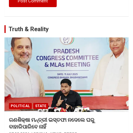
Truth & Reality
POLITICAL
STATE
ଗଣଶିକ୍ଷା ମନ୍ତ୍ରୀ ଇସ୍ତଫା ନଦେଲେ ଘରୁ
ବାହାରିପାରିବେ ନାହିଁ