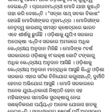
ଦେଇଛନ୍ତି । ପ୍ରଧାନମନ୍ତ୍ରୀ ମୋଦି ଯାହା କୁହନ୍ତି
ତାହା କରି ଦେଖାନ୍ତି । “ସବ୍‌କା ସାଥ୍ ସବକା ବିକାଶ”
ହେଉଛି ମୋଦିଜୀଙ୍କର ମୂଳମନ୍ତ୍ର । ମୋଦିଜୀଙ୍କ
ନେତୃତ୍ୱ କାରଣରୁ ସମସ୍ତ କ୍ଷେତ୍ରରେ ଭାରତ
ଏବେ ଶୀର୍ଷକୁ ଛୁଉଁଛି । ଓଡ଼ିଶାକୁ ୟୁପିଏ ସରକାର
ଅପେକ୍ଷା ଏନ୍‌ଡିଏ ସରକାର ଅମଳରେ ଅଧିକ
କେନ୍ଦ୍ରୀୟ ଅନୁଦାନ ମିଳିଛି । ମୋଦିଙ୍କ ୯ବର୍ଷ
ସରକାରରେ ଓଡ଼ିଶାକୁ ୧୮ଲକ୍ଷ କୋଟି ଟଙ୍କାରୁ
ଅଧିକ କେନ୍ଦ୍ରୀୟ ଅନୁଦାନ ଆସିଛି । ଓଡ଼ିଶାକୁ
କେନ୍ଦ୍ରୀୟ ଅନୁଦାନ ମାତ୍ରାଧିକ ଆସୁଛି କିନ୍ତୁ ଓଡ଼ିଶା
ସରକାର ଏହାର ସଠିକ ବିନିଯୋଗ କରୁନାହାନ୍ତି, ଦୁର୍ନୀତି
ହେବାର ଅଭିଯୋଗ ଆସୁଛି । ମୋଦି ସରକାରରେ
ଅନେକ ଯୁଗାନ୍ତକାରୀ ନିଷ୍ପତି ହେବା ସହ
ମହିଳାଙ୍କର ସାମାଜିକ ସୁରକ୍ଷାରୁ ନେଇ
ସଶକ୍ତିକରଣ ପର୍ଯ୍ୟନ୍ତ ଅନେକ ଯୋଜନା ହାତକୁ
ନେଇଛନ୍ତି । ସ୍ୱାଧୀନତାର ୭୫ବର୍ଷ ପୂର୍ତି ଅବସରରେ