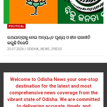
POLITICAL
ରଥଯାତ୍ରାକୁ ନେଇ ଅତ୍ୟନ୍ତ ଘୃଣ୍ୟ ଓ ହୀନ ରାଜନୀତି
କରୁଛି ବିଜେଡି
25.07.2026
ODISHA_NEWS_PRESS
Welcome to Odisha News your one-stop
destination for the latest and most
comprehensive news coverage from the
vibrant state of Odisha. We are committed
to delivering accurate, timely, and