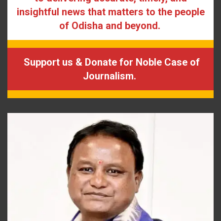
insightful news that matters to the people
of Odisha and beyond.
Support us & Donate for Noble Case of
Journalism.