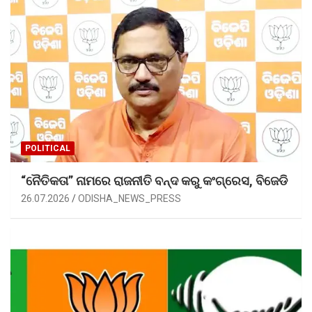
POLITICAL
“ନୈତିକତା” ନାମରେ ରାଜନୀତି ବନ୍ଦ କରୁ କଂଗ୍ରେସ, ବିଜେଡି
26.07.2026
ODISHA_NEWS_PRESS