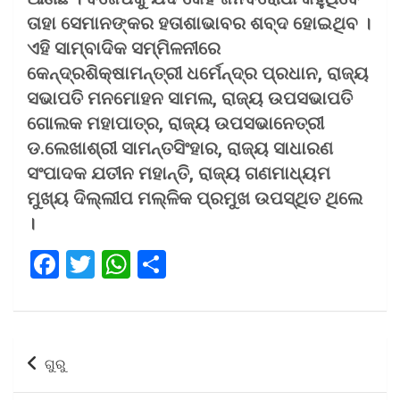
ତାହା ସେମାନଙ୍କର ହତାଶାଭାବର ଶବ୍ଦ ହୋଇଥିବ ।
ଏହି ସାମ୍ବାଦିକ ସମ୍ମିଳନୀରେ
କେନ୍ଦ୍ରଶିକ୍ଷାମନ୍ତ୍ରୀ ଧର୍ମେନ୍ଦ୍ର ପ୍ରଧାନ, ରାଜ୍ୟ
ସଭାପତି ମନମୋହନ ସାମଲ, ରାଜ୍ୟ ଉପସଭାପତି
ଗୋଲକ ମହାପାତ୍ର, ରାଜ୍ୟ ଉପସଭାନେତ୍ରୀ
ଡ.ଲେଖାଶ୍ରୀ ସାମନ୍ତସିଂହାର, ରାଜ୍ୟ ସାଧାରଣ
ସଂପାଦକ ଯତୀନ ମହାନ୍ତି, ରାଜ୍ୟ ଗଣମାଧ୍ୟମ
ମୁଖ୍ୟ ଦିଲ୍ଲୀପ ମଲ୍ଳିକ ପ୍ରମୁଖ ଉପସ୍ଥିତ ଥିଲେ
।
F
T
W
S
a
wi
h
h
ce
tt
at
ar
b
er
s
e
Post
ଗୁରୁ
o
A
navigation