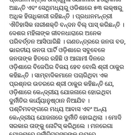
ଅଛନ୍ତି ଏବଂ ସେଥିମଧ୍ୟରୁ ଓଡିଶାରେ ୫୩ ଲକ୍ଷରୁ
ଅଧିକ ହିତାଧିକାରୀ ରହିଛନ୍ତି । ପ୍ରଧାନମନ୍ତ୍ରୀ
ଐତିହାସିକ ନାରୀଶକ୍ତି ବନ୍ଦନ ବିଲ୍ ପାସ୍ କରିଛନ୍ତି ।
ଦେଶର ମହିଳାଙ୍କ ଜୀବନଧାରାରେ ଅନେକ
ପରିବର୍ତ୍ତନ ଆସିପାରିଛି । ଗଣତନ୍ତ୍ରରେ ଜନତା ବଡ,
ଭାରତୀୟ ଜନତା ପାର୍ଟି ଓଡ଼ିଶାରେ ସବୁବେଳେ
ଜନତାଙ୍କ ହିତରେ ରହିଛି ଓ ଆଗାମୀ ଦିନରେ
ଓଡ଼ିଶାରେ ବିଜେପିର ବିଜୟ ହେବ ବୋଲି ଶ୍ରୀ ଠାକୁର
କହିଛନ୍ତି । ସାମ୍ବାଦିକମାନେ ପଚାରିଥିବା ଏକ
ପ୍ରଶ୍ନର ଉତରରେ ଶ୍ରୀ ଠାକୁର କହିଛନ୍ତି ଯେ,
ଓଡ଼ିଶାରେ କେନ୍ଦ୍ରୀୟ ଯୋଜନାରେ ହୋଇଥିବା
ଦୁର୍ନୀତିର କାର୍ଯ୍ୟାନୁଷ୍ଠାନ ନିଆଯିବ ।
ପଶ୍ଚିମବଙ୍ଗରେ ମଧ୍ୟ ଆବାସ ଏବଂ ଅନ୍ୟ
କେନ୍ଦ୍ରୀୟ ଯୋଜନାରେ ଦୁର୍ନୀତି ହୋଇଥିଲା । ମୋଦି
ସରକାର ତାଙ୍କୁ ନୋଟିସ୍ କରିଥିଲେ । ମନରେଗା
ଯୋଜନାରେ ଦୁର୍ନୀତିଗ୍ରସ୍ତଙ୍କ ଉପରେ