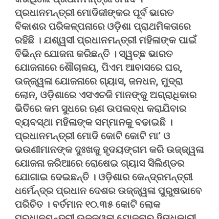
ପ୍ରଧାନମନ୍ତ୍ରୀ ମୋଦିଜୀଙ୍କର ପୂର୍ବ ଭାରତ
ବିକାଶର ପରିକଳ୍ପନାରେ ଓଡ଼ିଶା ପ୍ରାଥମିକତାରେ
ରହିଛି । ଯଶ୍ୱସୀ ପ୍ରଧାନମନ୍ତ୍ରୀ ମହିଳାଙ୍କ ପାଇଁ
ବିଭିନ୍ନ ଯୋଜନା କରିଛନ୍ତି । ସ୍ୱଚ୍ଛ ଭାରତ
ଯୋଜନାରେ ଶୌଚାଳୟ, ପିଏମ ଆବାସରେ ଘର,
ଉଜ୍ଜ୍ୱଳା ଯୋଜନାରେ ଗ୍ୟାସ, ଜନଧନ, ମୁଦ୍ରା
ଲୋନ, ଓଡ଼ିଶାରେ ଏସଏଚଜି ମାନଙ୍କୁ ଅଗ୍ରାଧିକାର
ଭିତିିରେ କମ ସୁଧରେ ଋଣ ଉପଲବ୍ଧ କରାଯିବାର
ବ୍ୟବସ୍ଥା ମହିଳାଙ୍କ ସମ୍ମାନକୁ ବଢାଇଛି ।
ପ୍ରଧାନମନ୍ତ୍ରୀ ମୋଦି କୋଟି କୋଟି ମା’ ଓ
ଭଉଣୀମାନଙ୍କ ଦୁଃଖକୁ ହୃଦୟଙ୍ଗମ କରି ଉଜ୍ଜ୍ୱଳା
ଯୋଜନା ଜରିଆରେ ରୋଷେଇ ଗ୍ୟାସ ସିଲିଣ୍ଡର
ଯୋଗାଇ ଦେଇଛନ୍ତି । ଓଡ଼ିଶାର କେନ୍ଦ୍ରମନ୍ତ୍ରୀ
ଧର୍ମେନ୍ଦ୍ର ପ୍ରଧାନ ଦେଶର ଉଜ୍ଜ୍ୱଳା ପୁରୁଷଭାବେ
ପରିଚିତ । ବର୍ତମାନ ୧୦.୩୫ କୋଟି ଲୋକ
ପ୍ରଧାନମନ୍ତ୍ରୀ ଉଜ୍ଜ୍ୱଳା ଯୋଜନାର ହିତାଧିକାରୀ