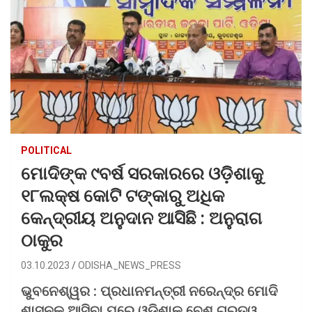
POLITICAL
ମୋଦିଙ୍କ ୯ବର୍ଷ ସରକାରରେ ଓଡ଼ିଶାକୁ
୧୮ଲକ୍ଷ କୋଟି ଟଙ୍କାରୁ ଅଧିକ
କେନ୍ଦ୍ରୀୟ ଅନୁଦାନ ଆସିଛି : ଅନୁରାଗ
ଠାକୁର
03.10.2023
ODISHA_NEWS_PRESS
ଭୁବନେଶ୍ୱର : ପ୍ରଧାନମନ୍ତ୍ରୀ ନରେନ୍ଦ୍ର ମୋଦି
ଶାସନକୁ ଆସିବା ପରେ ଓଡ଼ିଶାକୁ ବେଶ୍ ଗୁରୁତ୍ୱ