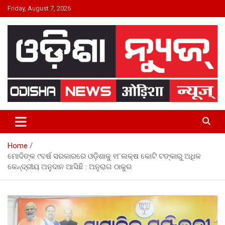
Skip
Friday, August 7, 2026
to
content
24×7 Live
ODISHA NEWS
Home
ମୋଦିଙ୍କ ୯ବର୍ଷ ସରକାରରେ ଓଡ଼ିଶାକୁ ୧୮ଲକ୍ଷ କୋଟି ଟଙ୍କାରୁ ଅଧିକ
କେନ୍ଦ୍ରୀୟ ଅନୁଦାନ ଆସିଛି : ଅନୁରାଗ ଠାକୁର