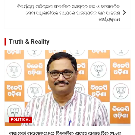
o
p
ବିପର୍ଯ୍ୟୟ ପରିଚାଳନା ସଂପର୍କରେ ସଶସ୍ତ୍ର ବଳ ଓ ବେସାମରିକ
k
p
ସେବା ଅଧିକାରୀଙ୍କ ମଧ୍ୟରେ ପାରସ୍ପରିକ ଜ୍ଞାନ ଆହରଣ
କାର୍ଯ୍ୟକ୍ରମ
Truth & Reality
POLITICAL
ମହାନଦୀ ପ୍ରସଙ୍ଗରେ ବିଜେଡିର ଶସ୍ତା ରାଜନୀତିର ଅନ୍ତ