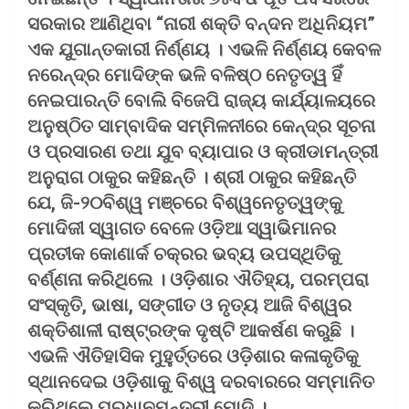
ସରକାର ଆଣିଥିବା “ନାରୀ ଶକ୍ତି ବନ୍ଦନ ଅଧିନିୟମ”
ଏକ ଯୁଗାନ୍ତକାରୀ ନିର୍ଣ୍ଣୟ । ଏଭଳି ନିର୍ଣ୍ଣୟ କେବଳ
ନରେନ୍ଦ୍ର ମୋଦିଙ୍କ ଭଳି ବଳିଷ୍ଠ ନେତୃତ୍ୱ ହିଁ
ନେଇପାରନ୍ତି ବୋଲି ବିଜେପି ରାଜ୍ୟ କାର୍ଯ୍ୟାଳୟରେ
ଅନୁଷ୍ଠିତ ସାମ୍ବାଦିକ ସମ୍ମିଳନୀରେ କେନ୍ଦ୍ର ସୂଚନା
ଓ ପ୍ରସାରଣ ତଥା ଯୁବ ବ୍ୟାପାର ଓ କ୍ରୀଡାମନ୍ତ୍ରୀ
ଅନୁରାଗ ଠାକୁର କହିଛନ୍ତି । ଶ୍ରୀ ଠାକୁର କହିଛନ୍ତି
ଯେ, ଜି-୨୦ବିଶ୍ୱ ମଞ୍ଚରେ ବିଶ୍ୱନେତୃତ୍ୱଙ୍କୁ
ମୋଦିଜୀ ସ୍ୱାଗତ ବେଳେ ଓଡ଼ିଆ ସ୍ୱାଭିମାନର
ପ୍ରତୀକ କୋଣାର୍କ ଚକ୍ରର ଭବ୍ୟ ଉପସ୍ଥିତିକୁ
ବର୍ଣ୍ଣନା କରିଥିଲେ । ଓଡ଼ିଶାର ଐତିହ୍ୟ, ପରମ୍ପରା
ସଂସ୍କୃତି, ଭାଷା, ସଙ୍ଗୀତ ଓ ନୃତ୍ୟ ଆଜି ବିଶ୍ୱର
ଶକ୍ତିଶାଳୀ ରାଷ୍ଟ୍ରଙ୍କ ଦୃଷ୍ଟି ଆକର୍ଷଣ କରୁଛି ।
ଏଭଳି ଐତିହାସିକ ମୁହୁର୍ତ୍ତରେ ଓଡ଼ିଶାର କଳାକୃତିକୁ
ସ୍ଥାନଦେଇ ଓଡ଼ିଶାକୁ ବିଶ୍ୱ ଦରବାରରେ ସମ୍ମାନିତ
କରିଥିଲେ ପ୍ରଧାନମନ୍ତ୍ରୀ ମୋଦି ।