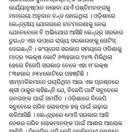
କାର୍ଯ୍ୟାନୁଷ୍ଠାନ ନହେବା ଯାଏଁ ପଶ୍ଚିମବଙ୍ଗକୁ
ମନରେଗା ଅନୁଦାନ ବନ୍ଦ ହୋଇଥିଲା । ଓଡ଼ିଶାରେ
କେନ୍ଦ୍ରୀୟ ଯୋଜନାରେ ବାଟମାରଣାକୁ ନେଇ
ଯେତେବେଳେ ବି ଅଭିଯୋଗ ଆସିଛି କେନ୍ଦ୍ର ସରକାର
ତୁରନ୍ତ ଏହା ଉପରେ ରାଜ୍ୟ ସରକାରଙ୍କୁ ନୋଟିସ୍
ଦେଇଛନ୍ତି । କଂଗ୍ରେସ ସରକାର ସମୟରେ ଓଡିଶାକୁ
ମାତ୍ର ୨ଲକ୍ଷ କୋଟି ୬୩ହଜାର ୨୪୩ ମିଳିଥିଲା
ହେଲେ ବିଜେପି ସରକାର ବେଳେ ଏହା ୧୮ଲକ୍ଷ
୮୩ହଜାର ୬୫୪କୋଟିରେ ପହଞ୍ଚିଛି ।
ସାମ୍ବାଦିକମାନେ ପଚାରିଥିବା ଆଉ ଏକ ପ୍ରଶ୍ନରେ
ଶ୍ରୀ ଠାକୁର କହିଛନ୍ତି ଯେ, ବିଜେପି ପାର୍ଟି ସବୁବେଳେ
ଜନତାଙ୍କ ପାଇଁ ସମର୍ପିତ । ଓଡ଼ିଶାରେ ବିଜେପି
ସବୁବେଳେ ଗରିବ ଲୋକଙ୍କ ହକ୍ ପାଇଁ ଲଢ଼ାଇ
କରିଆସିଛି । କେନ୍ଦ୍ରରେ ମୋଦି ସରକାର ଆଜି
ଦେଶର ଗରିବ ଲୋକମାନଙ୍କ ପାଇଁ ଆଶାର ଆଲୋକ
ଆଣିଛି । ବିଜେପିକୁ ଯଦି କେହି ଜନବିରୋଧୀ କହୁଥିବେ