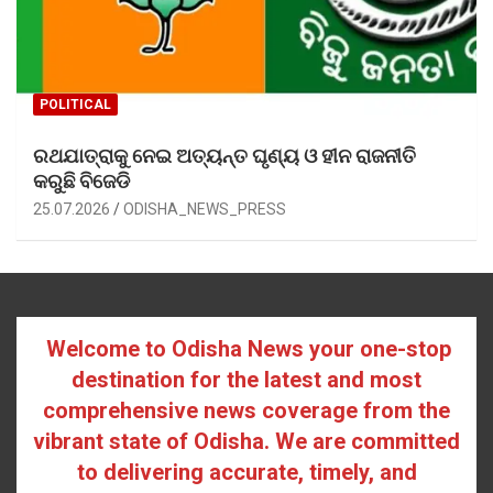
POLITICAL
ରଥଯାତ୍ରାକୁ ନେଇ ଅତ୍ୟନ୍ତ ଘୃଣ୍ୟ ଓ ହୀନ ରାଜନୀତି
କରୁଛି ବିଜେଡି
25.07.2026
ODISHA_NEWS_PRESS
Welcome to Odisha News your one-stop
destination for the latest and most
comprehensive news coverage from the
vibrant state of Odisha. We are committed
to delivering accurate, timely, and