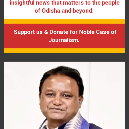
insightful news that matters to the people
of Odisha and beyond.
Support us & Donate for Noble Case of
Journalism.