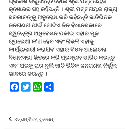
ପ୍ରକାଶ କରୁନାହନ୍ତି ବୋଲି ଶ୍ରୀ ପଟ୍ଟନାୟକ
କ୍ଷୋଭର ସହ କହିଛନ୍ତି । ଶ୍ରୀ ପଟ୍ଟନାୟକ ରାଜ୍ୟ
ସରକାରଙ୍କୁ ଅନୁରୋଧ କରି କହିଛନ୍ତି ଜାତିଭିତକ
ଜନଗଣନା ପାଇଁ ଗୋଟିଏ ଦିନ ବିଧାନସଭାରେ
ସ୍ୱତନ୍ତ୍ର ଅଧିବେଶନ ଡକାଇ ଏହାର ମୂଳ
ରୂପରେଖା କ’ଣ ହେବ ଏବଂ କିଭଳି ଏହାକୁ
କାର୍ଯ୍ୟକାରୀ କରାଯିବ ଏହାର ବିଷଦ ଆଲୋଚନା
ବିଧାନସଭା ଭିତରେ କରି ପ୍ରସ୍ତାବ ପାରିତ କରନ୍ତୁ
ଏବଂ ଘରକୁ ଘର ବୁଲି ଜାତି ଭିତିକ ଜନଗଣନା ନିର୍ଭୁଲ
ଭାବରେ କରନ୍ତୁ ।
F
T
W
S
a
wi
h
h
ce
tt
at
ar
b
er
s
e
Post
ସତ୍ୟମ୍ ଶିବମ୍ ସୁନ୍ଦରମ୍‌
o
A
navigation