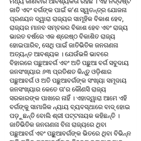
ମଧ୍ୟ ଜାଣିବାର ଆବଶ୍ୟକତା ରହିଛି । ଏହି ନିର୍ଦ୍ଦିଷ୍ଟ
ଜାତି ଏବଂ ବର୍ଗଙ୍କ ପାଇଁ କ’ଣ ସ୍ୱତନ୍ତ୍ର ଯୋଜନା
ପ୍ରଣୟନ ଦ୍ୱାରା ରାଜ୍ୟର ସାମୂହିକ ବିକାଶ ହେବ,
ରାଜ୍ୟର ମାନବ ସମ୍ବଳର ବିକାଶ ହେବ ଏବଂ ରାଜ୍ୟ
ଭାରତ ବର୍ଷରେ ଏକ ଶ୍ରେଷ୍ଠ ବିକାଶିତ ରାଜ୍ୟ
ହୋଇପାରିବ, ସେଥି ପାଇଁ ଜାତିଭିତିକ ଜନଗଣନା
ଅତ୍ୟନ୍ତ ଆବଶ୍ୟକ । ଯେଉଁଭଳି ଭାବରେ
ବିହାରରେ ପଛୁଆବର୍ଗ ଏବଂ ଅତି ପଛୁଆ ବର୍ଗ ସବୁଦାୟ
ଜନସଂଖ୍ୟାର ୬୩ ପ୍ରତିଶତ କିନ୍ତୁ ଓଡ଼ିଶାର
ପଛୁଆବର୍ଗ ଓ ଅତି ପଛୁଆବର୍ଗଙ୍କ ସଂଖ୍ୟା ସମୂଦାୟ
ଜନସଂଖ୍ୟାର କେତେ ତା’ର କୌଣସି ରାଜ୍ୟ
ସରକାରଙ୍କ ପାଖରେ ନାହିଁ । ଏହାଦ୍ୱାରା ଆମେ ଏହି
ବର୍ଗଙ୍କୁ ସାମାଜିକ ନ୍ୟାୟ ବ୍ୟବସ୍ଥାରେ ବାଦ୍ ହୋଇ
ପଡ଼ୁଛନ୍ତି ବୋଲି ଶ୍ରୀ ପଟ୍ଟନାୟକ କହିଛନ୍ତି ।
ଜାତିଭିତିକ ଜନଗଣନା ବିନା ରାଜ୍ୟରେ ଥିବା
ପଛୁଆବର୍ଗ ଏବଂ ପଛୁୂଆବର୍ଗଙ୍କ ଭିତରେ ଥିବା ବିଭିନ୍ନ