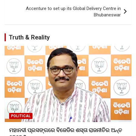
o
p
Accenture to set up its Global Delivery Centre in
k
p
Bhubaneswar
Truth & Reality
POLITICAL
ମହାନଦୀ ପ୍ରସଙ୍ଗରେ ବିଜେଡିର ଶସ୍ତା ରାଜନୀତିର ଅନ୍ତ