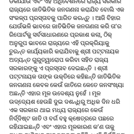
ଡକାଯାଉ ଏବଂ ଏହି ଅଧିବେଶନରେ ରାଜ୍ୟ ସରକାର
ରାଜ୍ୟରେ ଜାତିଭିତିକ ଜନଗଣନା କରାଯିବ ବୋଲି ଏକ
ସଂକଳ୍ପ ପ୍ରସ୍ତାବକୁ ପାରିତ କରନ୍ତୁ । ଆଜି ବିହାର
ଯେଉଁଭଳି ଭାବରେ ଜାତିଭିତିକ ଜନଗଣନା କରି ତା’ର
ରିପୋର୍ଟକୁ ସର୍ବସାଧାରଣରେ ପ୍ରକାଶ କଲା, ଠିକ୍
ଅନୁରୁପ ଭାବରେ ରାଜ୍ୟରେ ଏହି ପ୍ରକ୍ରିୟାକୁ
ତୁରନ୍ତ କାର୍ଯ୍ୟକାରି କରାଯିବାକୁ ଶ୍ରୀ ପଟ୍ଟନାୟକ
ଅତ୍ୟନ୍ତ ଗୁରୁତ୍ୱାରୋପ କରିବା ସହିତ ରାଜ୍ୟ
ସରକାରଙ୍କୁ ଏ ପ୍ରସ୍ତାବ ଦେଇଛନ୍ତି । ଶ୍ରୀ
ପଟ୍ଟନାୟକ ତାଙ୍କ ଉକ୍ତିରେ କହିଛନ୍ତି ଜାତିଭିତିକ
ଜନଗଣନା କେବଳ କେଉଁ ଜାତିରେ କେତେ ଜନସଂଖ୍ୟା
ଅଛନ୍ତି ଏହାର ମୂଳ ଉଦେଶ୍ୟ ନୁହେଁ । ମୂଳ
ଉଦ୍ଦ୍ୟେଶ ହେଉଛି ଦୁଇ ଦଶନ୍ଧିରୁ ଅଧିକ ଦିନ ଧରି
ଏକ ସରକାର ଥାଇ ମଧ୍ୟ ରାଜ୍ୟରେ କେଉଁ
ନିର୍ଦ୍ଦିଷ୍ଟ ଜାତି ଓ ବର୍ଗ ବହୁ କ୍ଷେତ୍ରରେ ପଛରେ
ରହିଯାଇଛନ୍ତି ଏବଂ ଏହାର ମୂଳକାରଣ କ’ଣ ତାକୁ