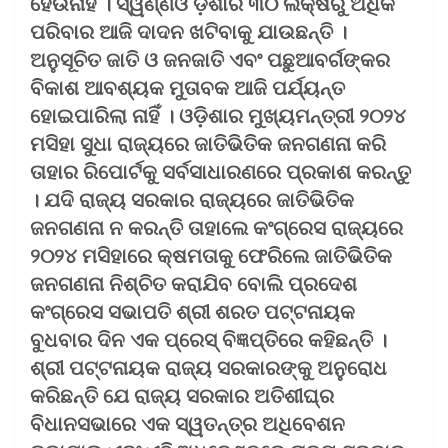
ହେଉନାହିଁ । ସ୍ୱର୍ଣ୍ଣଓ ଡ଼ିଶାର ୩୦ ଲକ୍ଷରୁ ଅଧିକ
ପରିବାର ଆଜି ଦାଦନ ଖଟିବାକୁ ଯାଉଛନ୍ତି ।
ଅନୁସୂଚିତ ଜାତି ଓ ଜନଜାତି ଏବଂ ପଛୁଆବର୍ଗଙ୍କର
ବିକାଶ ଆବଶ୍ୟକ ମୁତାବକ ଆଜି ପର୍ଯ୍ୟନ୍ତ
ହୋଇପାରିଲା ନାହିଁ । ଓଡ଼ିଶାର ମୁଖ୍ୟମନ୍ତ୍ରୀ ୨୦୨୪
ମସିହା ସୁଧା ରାଜ୍ୟରେ ଜାତିଭିତିକ ଜନଗଣନା କରି
ତାହାର ରିପୋର୍ଟକୁ ସର୍ବସାଧାରଣରେ ପ୍ରକାଶ କରନ୍ତୁ
। ଯଦି ରାଜ୍ୟ ସରକାର ରାଜ୍ୟରେ ଜାତିଭିତିକ
ଜନଗଣନା ନ କରନ୍ତି ତାହାଲେ କଂଗ୍ରେସ ରାଜ୍ୟରେ
୨୦୨୪ ମସିହାରେ କ୍ଷମତାକୁ ଫେରିଲେ ଜାତିଭିତିକ
ଜନଗଣନା ନିଶ୍ଚିତ କରାଯିବ ବୋଲି ପ୍ରଦେଶ
କଂଗ୍ରେସ ସଭାପତି ଶ୍ରୀ ଶରତ ପଟ୍ଟନାୟକ
ବୁଧବାର ଦିନ ଏକ ପ୍ରେସ୍ ବିଜ୍ଞପ୍ତିରେ କହିଛନ୍ତି ।
ଶ୍ରୀ ପଟ୍ଟନାୟକ ରାଜ୍ୟ ସରକାରଙ୍କୁ ଅନୁରୋଧ
କରିଛନ୍ତି ଯେ ରାଜ୍ୟ ସରକାର ଅତିଶୀଘ୍ର
ବିଧାନସଭାରେ ଏକ ସ୍ୱତନ୍ତ୍ର ଅଧିବେଶନ