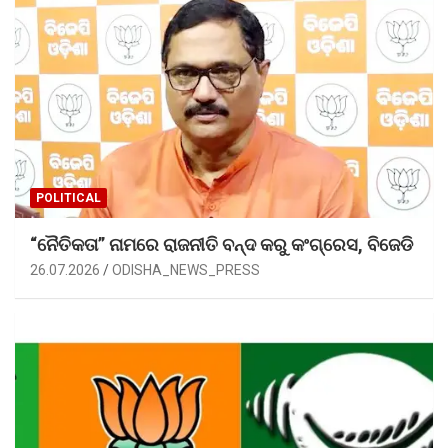
POLITICAL
“ନୈତିକତା” ନାମରେ ରାଜନୀତି ବନ୍ଦ କରୁ କଂଗ୍ରେସ, ବିଜେଡି
26.07.2026
ODISHA_NEWS_PRESS