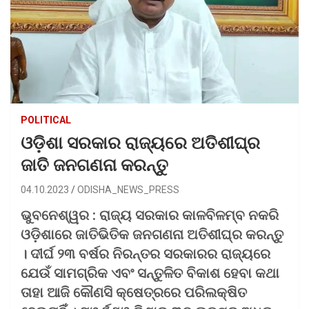
POLITICAL
ଓଡ଼ିଶା ସରକାର ରାଜ୍ୟରେ ଅତିଶୀଘ୍ର
ଜାତି ଜନଗଣନା କରନ୍ତୁ
04.10.2023
ODISHA_NEWS_PRESS
ଭୁବନେଶ୍ୱର : ରାଜ୍ୟ ସରକାର କାଳବିଳମ୍ବ ନକରି
ଓଡ଼ିଶାରେ ଜାତିଭିତିକ ଜନଗଣନା ଅତିଶୀଘ୍ର କରନ୍ତୁ
। ଦୀର୍ଘ ୨୩ ବର୍ଷର ନିରନ୍ତର ସରକାରର ରାଜ୍ୟରେ
ଯେଉଁ ସାମଗ୍ରିକ ଏବଂ ସନ୍ତୁଳିତ ବିକାଶ ହେବା କଥା
ତାହା ଆଜି କୌଣସି କ୍ଷେତ୍ରରେ ପରିଲକ୍ଷିତ