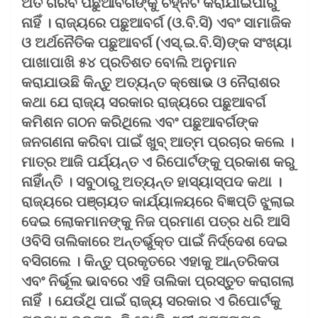
ଅତି ଗରିବ ପଛୁଆବର୍ଗଙ୍କୁ ଚିହ୍ନଟ କରାଯାଇପାରୁ
ନାହିଁ । ରାଜ୍ୟରେ ପଛୁଆବର୍ଗ (ଓ.ବି.ସି) ଏବଂ ସାମାଜିକ
ଓ ଅର୍ଥନୈତିକ ପଛୁଆବର୍ଗ (ଏସ୍‌.ଇ.ବି.ସି)ଙ୍କ ସଂଖ୍ୟା
ପାଖାପାଖି ୫୪ ପ୍ରତିଶତ ବୋଲି ଅନୁମାନ
କରାଯାଉଛି କିନ୍ତୁ ଅତ୍ୟନ୍ତ କ୍ଷୋଭ ଓ ନୈରାଶର
କଥା ଯେ ରାଜ୍ୟ ସରକାର ରାଜ୍ୟରେ ପଛୁଆବର୍ଗ
କମିଶନ ଗଠନ କରିଥିଲେ ଏବଂ ପଛୁଆବର୍ଗଙ୍କ
ଜନଗଣନା କରିବା ପାଇଁ ଖୁବ୍ ଆତ୍ମ ପ୍ରଚାର କଲେ ।
ମାତ୍ର ଆଜି ପର୍ଯ୍ୟନ୍ତ ଏ ରିପୋର୍ଟଙ୍କୁ ପ୍ରକାଶ କରୁ
ନାହିାଁନ୍ତି । ସବୁଠାରୁ ଅତ୍ୟନ୍ତ ହାସ୍ୟାସ୍ପଦ କଥା ।
ରାଜ୍ୟରେ ପଞ୍ଚାୟତ କାର୍ଯ୍ୟାଳୟରେ ବିଜ୍ଞପ୍ତି ଝୁଲାଇ
ଦେଇ ଲୋକମାନଙ୍କୁ ନିଜ ପ୍ରମାଣ ପତ୍ର ଧରି ଆସି
ଓବିସି ତାଲିକାରେ ଅନ୍ତର୍ଭୁକ୍ତ ପାଇଁ ନିର୍ଦ୍ଦେଶ ଦେଇ
ବସିଗଲେ । କିନ୍ତୁ ପ୍ରକୃତରେ ଏହାକୁ ଆନ୍ତରିକତା
ଏବଂ ନିର୍ଭୂଲ ଭାବରେ ଏହି ତାଲିକା ପ୍ରସ୍ତୁତ କରାଗଲା
ନାହିଁ । ଯେଉଁଥି ପାଇଁ ରାଜ୍ୟ ସରକାର ଏ ରିପୋର୍ଟକୁ