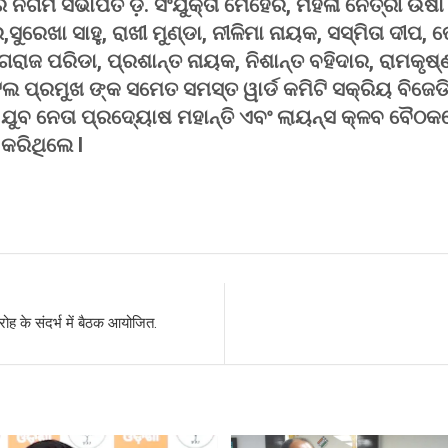
 ନିଗମ ସଭାପତି ଡ଼. ସଂଯୁକ୍ତା ମେହେର, ମହିଳା ନେତ୍ରୀ ଉଷା 
ର,ସୁରେଖା ସାହୁ, ରାଖୀ ମୁଣ୍ଡା, ନୀଳିମା ନାୟକ, ସସ୍ମିତା ଦୀପ
ଗରାଜ ପରିଡା, ପ୍ରଶାନ୍ତ ନାୟକ, ନିଶାନ୍ତ ବହିଦାର, ରାମକୃଷ୍ଣ
ଟେଲ ପ୍ରମୁଖ ଙ୍କ ସମେତ ସମସ୍ତ ୱାର୍ଡ କମିଟି ସକ୍ରିୟ ବିଜେଡ
ଯୁବ ନେତା ପ୍ରଦ୍ୟୋଷ ମହାନ୍ତି ଏବଂ ଲାୟନ୍ସ କ୍ଳବ ବୈଠକର
 କରିଥିଲେ I
S
h
r
ारोह के संदर्भ में बैठक आयोजित.