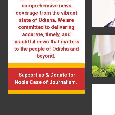
comprehensive news
coverage from the vibrant
state of Odisha. We are
committed to delivering
accurate, timely, and
insightful news that matters
to the people of Odisha and
beyond.
Support us & Donate for
Noble Case of Journalism.