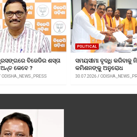
POLITICAL
୍ରସଙ୍ଗରେ ବିଜେଡିର ଶସ୍ତା
ସମୟସୀମା ବୃଦ୍ଧି କରିବାକୁ ନି
 ଅନ୍ତ କେବେ ?
କମିଶନଙ୍କୁ ଅନୁରୋଧ
ODISHA_NEWS_PRESS
30.07.2026
ODISHA_NEWS_P