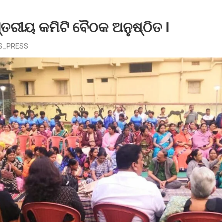
ସ୍ତରୀୟ କମିଟି ବୈଠକ ଅନୁଷ୍ଠିତ I
S_PRESS