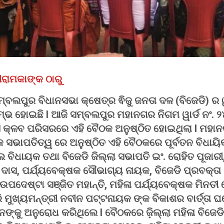
ୀରାମକାଙ୍କ ଠାରୁ
୍ବଲପୁର ବିଧାନସଭା କ୍ଷେତ୍ର ଵିଜୁ ଜନତା ଦଳ (ବିଜେଡି) ର ୱ
୍ଭ ହୋଇଛି I ଆଜି ସମ୍ବଲପୁର ମହାନଗର ନିଗମ ୱାର୍ଡ ନଂ. ୨
୍ସ କ୍ଳବ ପରିସରରେ ଏହି ବୈଠକ ଅନୁଷ୍ଠିତ ହୋଇଥିଲା I ମହା
 ସଭାପତିତ୍ୱ ରେ ଅନୁଷ୍ଠିତ ଏହି ବୈଠକରେ ପୂର୍ବତନ ବିଧାୟିକ
ଲ ବିଧାୟକ ତଥା ବିଜେଡି ଜିଲ୍ଲା ସଭାପତି ଇଂ. ରୋହିତ ପୂଜାର
ଥ ଦାସ, ପର୍ଯ୍ୟବେକ୍ଷକ ସୌଭାଗ୍ୟ ନାୟକ, ବିଜେଡି ପ୍ରବକ୍ତା 
ଉପଦେଷ୍ଟା ସଞ୍ଜିତ ମହାନ୍ତି, ମହିଳା ପର୍ଯ୍ୟବେକ୍ଷକ ମିନତୀ
 ମୁଖ୍ୟମନ୍ତ୍ରୀ ନବୀନ ପଟ୍ଟନାୟକ ଙ୍କ ବିକାଶର ବାର୍ତ୍ତା
ାନଙ୍କୁ ଅନୁରୋଧ କରିଥିଲେ I ବୈଠକରେ ଜ଼ିଲ୍ଲା ମହିଳା ବିଜେଡି