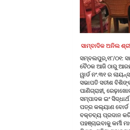
ସାମ୍ବାଦିକ ଅନିଲ ଶ୍ର
ସମ୍ବଲପୁର,୧୮/୦୧: ସମ
ବୈଠକ ଆଜି ଠାରୁ ଆରମ
ୱାର୍ଡ ନଂ.୩୧ ର ଲାୟନ
ସଭାପତି ସତୀଶ ବିଶିଙ୍କ
ପାଣିଗ୍ରାହୀ, ରେଢ଼ାଖୋ
ସମ୍ପାଦକ ଇଂ ସିଦ୍ଧାର୍
ପତ୍ର କଲ୍ୟାଣ ବୋର୍ଡ 
ବକ୍ତବ୍ୟ ପ୍ରଦାନ କରି
ପହଞ୍ଚାଇବାକୁ କର୍ମୀ ମ