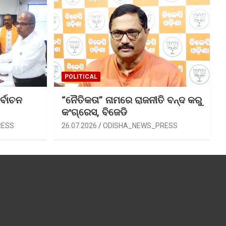
POLITICAL
ର୍ବାଚନ
“ନୈତିକତା” ନାମରେ ରାଜନୀତି ବନ୍ଦ କରୁ
କଂଗ୍ରେସ, ବିଜେଡି
RESS
26.07.2026
ODISHA_NEWS_PRESS