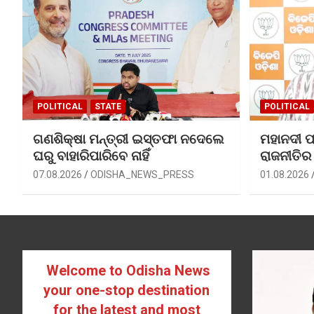
POLITICAL
STATE
POLITICAL
ଗଣଶିକ୍ଷା ମନ୍ତ୍ରୀ ଇସ୍ତଫା ନଦେଲେ
ମହାନଦୀ ପ
ଘରୁ ବାହାରିପାରିବେ ନାହିଁ
ରାଜନୀତିର
07.08.2026
ODISHA_NEWS_PRESS
01.08.2026
Welcome to Odisha News
your one-stop destination
for the latest and most