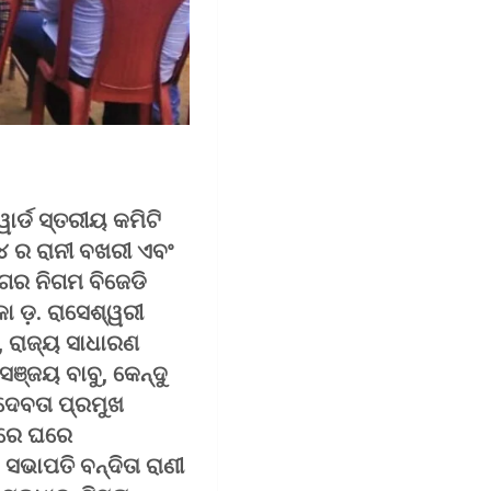
ାର୍ଡ ସ୍ତରୀୟ କମିଟି
୪ ର ରାନୀ ବଖରୀ ଏବଂ
ନଗର ନିଗମ ବିଜେଡି
ା ଡ଼. ରାସେଶ୍ୱରୀ
ୀ, ରାଜ୍ୟ ସାଧାରଣ
ସଞ୍ଜୟ ବାବୁ, କେନ୍ଦୁ
 ଦେବତା ପ୍ରମୁଖ
 ଘରେ ଘରେ
 ସଭାପତି ବନ୍ଦିତା ରାଣୀ