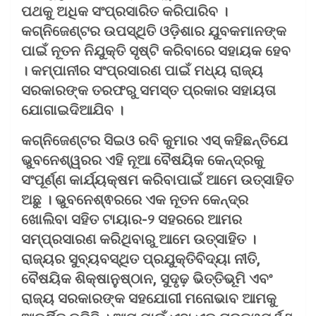
ପଥକୁ ଅଧିକ ସଂପ୍ରସାରିତ କରିପାରିବ ।
କଗ୍ନିଜେଣ୍ଟର ଉପସ୍ଥିତି ଓଡ଼ିଶାର ଯୁବକମାନଙ୍କ
ପାଇଁ ନୂତନ ନିଯୁକ୍ତି ସୃଷ୍ଟି କରିବାରେ ସହାୟକ ହେବ
। କମ୍ପାନୀର ସଂପ୍ରସାରଣ ପାଇଁ ମଧ୍ୟ ରାଜ୍ୟ
ସରକାରଙ୍କ ତରଫରୁ ସମସ୍ତ ପ୍ରକାର ସହାୟତା
ଯୋଗାଇଦିଆଯିବ ।
କଗ୍ନିଜେଣ୍ଟର ସିଇଓ ରବି କୁମାର ଏସ୍ କହିଛନ୍ତିଯେ
ଭୁବନେଶ୍ୱରର ଏହି ନୂଆ ବୈଷୟିକ କେନ୍ଦ୍ରକୁ
ସଂପୂର୍ଣ୍ଣ କାର୍ଯ୍ୟକ୍ଷମ କରିବାପାଇଁ ଆମେ ଉତ୍ସାହିତ
ଅଛୁ । ଭୁବନେଶ୍ଵରରେ ଏକ ନୂତନ କେନ୍ଦ୍ର
ଖୋଲିବା ସହିତ ଟାୟାର-୨ ସହରରେ ଆମର
ସମ୍ପ୍ରସାରଣ କରିଥିବାରୁ ଆମେ ଉତ୍ସାହିତ ।
ରାଜ୍ୟର ସୁବ୍ୟବସ୍ଥିତ ପ୍ରଯୁକ୍ତିବିଦ୍ୟା ନୀତି,
ବୈଷୟିକ ଶିକ୍ଷାନୁଷ୍ଠାନ, ସୁଦୃଢ଼ ଭିତ୍ତିଭୂମି ଏବଂ
ରାଜ୍ୟ ସରକାରଙ୍କ ସହଯୋଗୀ ମନୋଭାବ ଆମକୁ