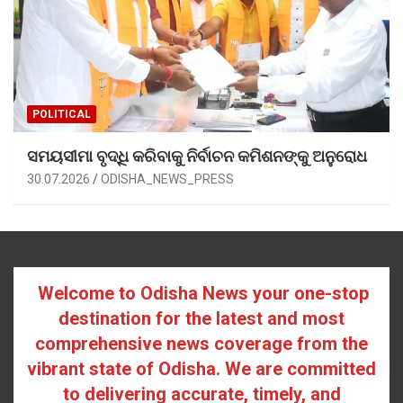
POLITICAL
ସମୟସୀମା ବୃଦ୍ଧି କରିବାକୁ ନିର୍ବାଚନ କମିଶନଙ୍କୁ ଅନୁରୋଧ
30.07.2026
ODISHA_NEWS_PRESS
Welcome to Odisha News your one-stop
destination for the latest and most
comprehensive news coverage from the
vibrant state of Odisha. We are committed
to delivering accurate, timely, and