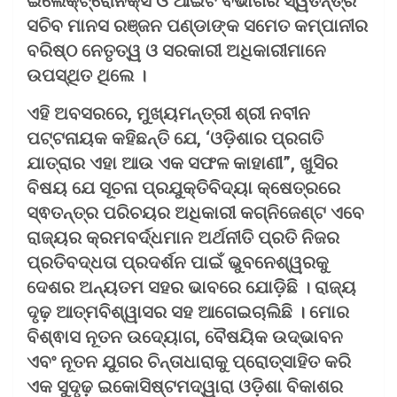
ଇଲେକ୍ଟ୍ରୋନିକ୍ସ ଓ ଆଇଟି ବିଭାଗର ସ୍ୱତନ୍ତ୍ର
ସଚିବ ମାନସ ରଞ୍ଜନ ପଣ୍ଡାଙ୍କ ସମେତ କମ୍ପାନୀର
ବରିଷ୍ଠ ନେତୃତ୍ୱ ଓ ସରକାରୀ ଅଧିକାରୀମାନେ
ଉପସ୍ଥିତ ଥିଲେ ।
ଏହି ଅବସରରେ, ମୁଖ୍ୟମନ୍ତ୍ରୀ ଶ୍ରୀ ନବୀନ
ପଟ୍ଟନାୟକ କହିଛନ୍ତି ଯେ, ‘ଓଡ଼ିଶାର ପ୍ରଗତି
ଯାତ୍ରାର ଏହା ଆଉ ଏକ ସଫଳ କାହାଣୀ”, ଖୁସିର
ବିଷୟ ଯେ ସୂଚନା ପ୍ରଯୁକ୍ତିବିଦ୍ୟା କ୍ଷେତ୍ରରେ
ସ୍ଵତନ୍ତ୍ର ପରିଚୟର ଅଧିକାରୀ କଗ୍ନିଜେଣ୍ଟ ଏବେ
ରାଜ୍ୟର କ୍ରମବର୍ଦ୍ଧମାନ ଅର୍ଥନୀତି ପ୍ରତି ନିଜର
ପ୍ରତିବଦ୍ଧତା ପ୍ରଦର୍ଶନ ପାଇଁ ଭୁବନେଶ୍ୱରକୁ
ଦେଶର ଅନ୍ୟତମ ସହର ଭାବରେ ଯୋଡ଼ିଛି । ରାଜ୍ୟ
ଦୃଢ଼ ଆତ୍ମବିଶ୍ୱାସର ସହ ଆଗେଇଚାଲିଛି । ମୋର
ବିଶ୍ଵାସ ନୂତନ ଉଦ୍ୟୋଗ, ବୈଷୟିକ ଉଦ୍ଭାବନ
ଏବଂ ନୂତନ ଯୁଗର ଚିନ୍ତାଧାରାକୁ ପ୍ରୋତ୍ସାହିତ କରି
ଏକ ସୁଦୃଢ଼ ଇକୋସିଷ୍ଟମଦ୍ୱାରା ଓଡ଼ିଶା ବିକାଶର