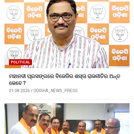
POLITICAL
ମହାନଦୀ ପ୍ରସଙ୍ଗରେ ବିଜେଡିର ଶସ୍ତା ରାଜନୀତିର ଅନ୍ତ
କେବେ ?
01.08.2026
ODISHA_NEWS_PRESS