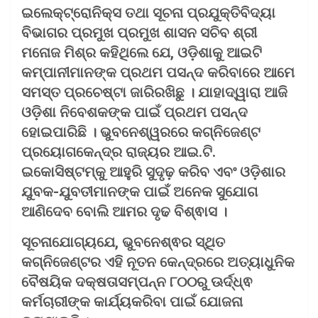
ଇଲେକ୍ଟ୍ରୋନିକ୍ସ ତଥା ସୂଚନା ପ୍ରଯୁକ୍ତିବିଦ୍ୟା
ବିଭାଗର ପ୍ରମୁଖ ପ୍ରମୁଖ ଶାସନ ସଚିବ ଶ୍ରୀ
ମନୋଜ ମିଶ୍ର କହିଥିଲେ ଯେ, ଓଡ଼ିଶାକୁ ଆଇଟି
କମ୍ପାନୀମାନଙ୍କ ପ୍ରଥମ ପସନ୍ଦ କରିବାରେ ଆମେ
ସମସ୍ତ ପ୍ରଚେଷ୍ଟା ଜାରିରଖିଛୁ । ଯାହାଦ୍ୱାରା ଆଜି
ଓଡ଼ିଶା ନିବେଶକଙ୍କ ପାଇଁ ପ୍ରଥମ ପସନ୍ଦ
ହୋଇପାରିଛି । ଭୁବନେଶ୍ୱରରେ କଗ୍ନିଜେଣ୍ଟ
ପ୍ରୟୋଗକେନ୍ଦ୍ର ରାଜ୍ୟର ଆଇ.ଟି.
ଇକୋସିଷ୍ଟମ୍‍କୁ ଆହୁରି ସୁଦୃଢ଼ କରିବ ଏବଂ ଓଡ଼ିଶାର
ଯୁବକ-ଯୁବତୀମାନଙ୍କ ପାଇଁ ଅନେକ ସୁଯୋଗ
ଆଣିଦେବ ବୋଲି ଆମର ଦୃଢ ବିଶ୍ଵାସ ।
ସୂଚନାଯୋଗ୍ୟଯେ, ଭୁବନେଶ୍ଵର ସ୍ଥିତ
କଗ୍ନିଜେଣ୍ଟର ଏହି ନୂତନ କେନ୍ଦ୍ରରେ ଅତ୍ୟାଧୁନିକ
ବୈଷୟିକ ଦକ୍ଷତାସମ୍ପନ୍ନ ୮୦୦ରୁ ଊର୍ଦ୍ଧ୍ଵ
କର୍ମଚାରୀଙ୍କ କାର୍ଯ୍ୟକରିବା ପାଇଁ ଯୋଜନା