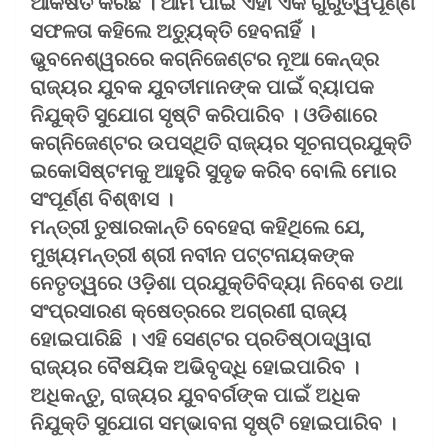
ଆକର୍ଷିତ କରିଛି । ଆମ ପାଇଁ ଏହା ଏକ ଗୁରୁତ୍ୱପୂର୍ଣ୍ଣ
ସଫଳତା କହିଲେ ଅତ୍ୟୁକ୍ତି ହେବନାହିଁ ।
ଭୁବନେଶ୍ୱରରେ କଗ୍ନିଜେଣ୍ଟର ନୂଆ କେନ୍ଦ୍ର
ରାଜ୍ୟର ଯୁବକ ଯୁବତୀମାନଙ୍କ ପାଇଁ ବ୍ୟାପକ
ନିଯୁକ୍ତି ସୁଯୋଗ ସୃଷ୍ଟି କରିପାରିବ । ଓଡିଶାରେ
କଗ୍ନିଜେଣ୍ଟର ଉପସ୍ଥିତି ରାଜ୍ୟର ସୂଚନାପ୍ରଯୁକ୍ତି
ଇକୋସିଷ୍ଟମକୁ ଆହୁରି ସୁଦୃଢ କରିବ ବୋଲି ମୋର
ସଂପୂର୍ଣ୍ଣ ବିଶ୍ଵାସ ।
ମନ୍ତ୍ରୀ ତୁଷାରକାନ୍ତି ବେହେରା କହିଥିଲେ ଯେ,
ମୁଖ୍ୟମନ୍ତ୍ରୀ ଶ୍ରୀ ନବୀନ ପଟ୍ଟନାୟକଙ୍କ
ନେତୃତ୍ୱରେ ଓଡ଼ିଶା ପ୍ରଯୁକ୍ତିବିଦ୍ୟା ନିବେଶ ତଥା
ସଂପ୍ରସାରଣ କ୍ଷେତ୍ରରେ ଅଗ୍ରଣୀ ରାଜ୍ୟ
ହୋଇପାରିଛି । ଏହି ସେଣ୍ଟର ପ୍ରତିଷ୍ଠାଦ୍ୱାରା
ରାଜ୍ୟର ବୈଷୟିକ ଅଭିବୃଦ୍ଧି ହୋଇପାରିବ ।
ଅଧିକନ୍ତୁ, ରାଜ୍ୟର ଯୁବବର୍ଗଙ୍କ ପାଇଁ ଅଧିକ
ନିଯୁକ୍ତି ସୁଯୋଗ ସମ୍ଭାବନା ସୃଷ୍ଟି ହୋଇପାରିବ ।