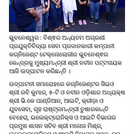
ଭୁବନେଶ୍ୱର : ବିଶ୍ଵର ଅନ୍ୟତମ ଅଗ୍ରଣୀ
ପ୍ରଯୁକ୍ତିବିଦ୍ୟା ସେବା ପ୍ରଦାନକାରୀ କମ୍ପାନୀ
କଗ୍ନିଜେଣ୍ଟ ଟେକ୍ନୋଲୋଜୀର ଭୁବନେଶ୍ଵର
କେନ୍ଦ୍ରକୁ ମୁଖ୍ୟମନ୍ତ୍ରୀ ଶ୍ରୀ ନବୀନ ପଟ୍ଟନାୟକ
ଆଜି ଉଦ୍‍ଘାଟନ କରିଛନ୍ତି ।
ଉଦ୍‍ଘାଟନୀ ସମାରୋହରେ କଗ୍ନିଜେଣ୍ଟର ସିଇଓ
ଶ୍ରୀ ରବି କୁମାର, ୫-ଟି ଓ ନବୀନ ଓଡ଼ିଶାର ଅଧ୍ୟକ୍ଷ
ଶ୍ରୀ ଭି.କେ ପାଣ୍ଡିଆନ, ଆଇଟି, କ୍ରୀଡ଼ା ଓ
ଯୁବସେବା, ଗୃହ ରାଷ୍ଟ୍ରମନ୍ତ୍ରୀ ତୁଷାରକାନ୍ତି
ବେହେରା, ଇଲେକ୍ଟ୍ରୋନିକ୍ସ ଓ ଆଇଟି ବିଭାଗର
ପ୍ରମୁଖ ଶାସନ ସଚିବ ଶ୍ରୀ ମନୋଜ ମିଶ୍ର,