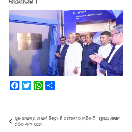
କରାଯାଇଛି ।
F
T
W
S
a
wi
h
h
ce
tt
at
ar
b
er
s
e
Post
ଦୃଢ ସଂକଳ୍ପ ଓ କର୍ମ ନିଷ୍ଠା ହି ସଫଳତାର ଚାବିକାଠି : ମୁଖ୍ୟ ଶାସନ
o
A
navigation
ସଚିବ ଶ୍ରୀ ଜେନା ।