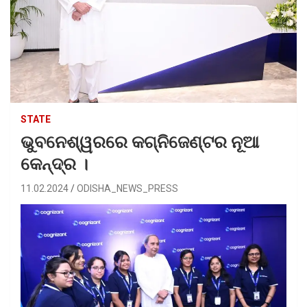
STATE
ଭୁବନେଶ୍ୱରରେ କଗ୍ନିଜେଣ୍ଟର ନୂଆ
କେନ୍ଦ୍ର ।
11.02.2024
ODISHA_NEWS_PRESS