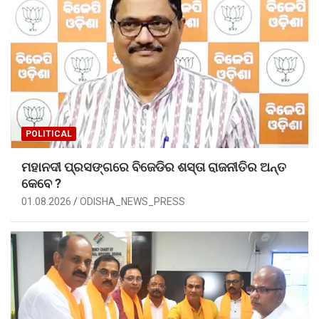
POLITICAL
ମହାନଦୀ ପ୍ରସଙ୍ଗରେ ବିଜେଡିର ଶସ୍ତା ରାଜନୀତିର ଅନ୍ତ
କେବେ ?
01.08.2026
ODISHA_NEWS_PRESS