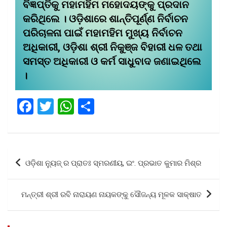
ବିଜ୍ଞପ୍ତିକୁ ମହାମହିମ ମହୋଦୟଙ୍କୁ ପ୍ରଦାନ
କରିଥିଲେ । ଓଡ଼ିଶାରେ ଶାନ୍ତିପୂର୍ଣ୍ଣ ନିର୍ବାଚନ
ପରିଚାଳନା ପାଇଁ ମହାମହିମ ମୁଖ୍ୟ ନିର୍ବାଚନ
ଅଧିକାରୀ, ଓଡ଼ିଶା ଶ୍ରୀ ନିକୁଞ୍ଜ ବିହାରୀ ଧଳ ତ‌ଥା
ସମସ୍ତ ଅଧିକାରୀ ଓ କର୍ମ ସାଧୁବାଦ ଜଣାଇଥିଲେ
।
F
T
W
S
a
wi
h
h
ce
tt
at
ar
b
er
s
e
Post
ଓଡ଼ିଶା ନ୍ୟୁଜ୍ ର ପ୍ରାତଃ ସ୍ମରଣୀୟ, ଇଂ. ପ୍ରଭାତ କୁମାର ମିଶ୍ର
o
A
navigation
o
p
ମନ୍ତ୍ରୀ ଶ୍ରୀ ରବି ନାରାୟଣ ନାୟକଙ୍କୁ ସୌଜନ୍ୟ ମୂଳକ ସାକ୍ଷାତ
k
p