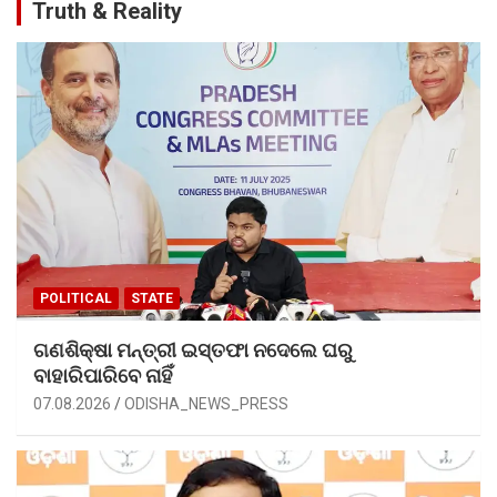
Truth & Reality
POLITICAL
STATE
ଗଣଶିକ୍ଷା ମନ୍ତ୍ରୀ ଇସ୍ତଫା ନଦେଲେ ଘରୁ
ବାହାରିପାରିବେ ନାହିଁ
07.08.2026
ODISHA_NEWS_PRESS