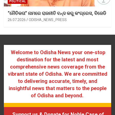
POLITICAL
“ନୈତିକତା” ନାମରେ ରାଜନୀତି ବନ୍ଦ କରୁ କଂଗ୍ରେସ, ବିଜେଡି
26.07.2026
ODISHA_NEWS_PRESS
Welcome to Odisha News your one-stop
destination for the latest and most
comprehensive news coverage from the
vibrant state of Odisha. We are committed
to delivering accurate, timely, and
insightful news that matters to the people
of Odisha and beyond.
Support us & Donate for Noble Case of