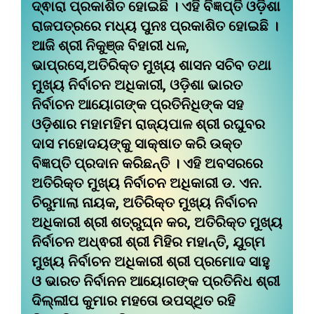
ଦ୍ଵାରା ପ୍ରକାଶିତ ହୋଇଛି । ଏହି ବିଜ୍ଞପ୍ତି ଓଡ଼ିଶା
ରାଜପତ୍ରରେ ମଧ୍ୟ ପୁନଃ ପ୍ରକାଶିତ ହୋଇଛି ।
ଆଜି ଶ୍ରୀ ନିକୁଞ୍ଜ ବିହାରୀ ଧଳ,
ଭାପ୍ରସେ,ଅତିରିକ୍ତ ମୁଖ୍ୟ ଶାସନ ସଚିବ ତଥା
ମୁଖ୍ୟ ନିର୍ବାଚନ ଅଧିକାରୀ, ଓଡ଼ିଶା ଭାରତ
ନିର୍ବାଚନ ଆୟୋଗଙ୍କ ପ୍ରତିନିଧିଙ୍କ ସହ
ଓଡ଼ିଶାର ମହାମହିମ ରାଜ୍ୟପାଳ ଶ୍ରୀ ରଘୁବର
ଦାସ ମହୋଦୟଙ୍କୁ ସାକ୍ଷାତ କରି ଉକ୍ତ
ବିଜ୍ଞପ୍ତି ପ୍ରଦାନ କରିଛନ୍ତି । ଏହି ଅବସରରେ
ଅତିରିକ୍ତ ମୁଖ୍ୟ ନିର୍ବାଚନ ଅଧିକାରୀ ଡ. ଏନ.
ଚିରୁମାଲା ନାୟକ, ଅତିରିକ୍ତ ମୁଖ୍ୟ ନିର୍ବାଚନ
ଅଧିକାରୀ ଶ୍ରୀ ଶତ୍ରୁଘ୍ନ କର, ଅତିରିକ୍ତ ମୁଖ୍ୟ
ନିର୍ବାଚନ ଅଧ୍ଵରୀ ଶ୍ରୀ ମିହିର ମହାନ୍ତି, ଯୁଗ୍ମ
ମୁଖ୍ୟ ନିର୍ବାଚନ ଅଧିକାରୀ ଶ୍ରୀ ପ୍ରମୋଦ ସାହୁ
ଓ ଭାରତ ନିର୍ବାନନ ଆୟୋଗଙ୍କ ପ୍ରତିନିଧ ଶ୍ରୀ
ଦିଲ୍ଲୀପ କୁମାର ମହତୋ ଉପସ୍ଥିତ ରହି