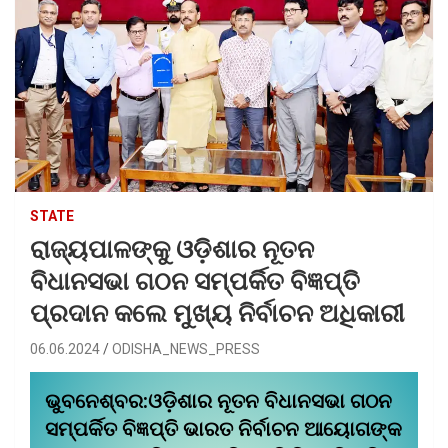
STATE
ରାଜ୍ୟପାଳଙ୍କୁ ଓଡ଼ିଶାର ନୂତନ
ବିଧାନସଭା ଗଠନ ସମ୍ପର୍କିତ ବିଜ୍ଞପ୍ତି
ପ୍ରଦାନ କଲେ ମୁଖ୍ୟ ନିର୍ବାଚନ ଅଧିକାରୀ
06.06.2024
ODISHA_NEWS_PRESS
ଭୁବନେଶ୍ବର:ଓଡ଼ିଶାର ନୂତନ ବିଧାନସଭା ଗଠନ
ସମ୍ପର୍କିତ ବିଜ୍ଞପ୍ତି ଭାରତ ନିର୍ବାଚନ ଆୟୋଗଙ୍କ