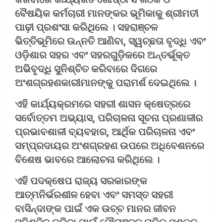
ବୈଷୟିକ କର୍ମଚାରୀ ମାନଙ୍କର ଭୂମିକାକୁ ଶ୍ରୀମତୀ
ପାଢ଼ୀ ପ୍ରଶଂସା କରିଥିଲେ । ସହରାଞ୍ଚଳ
ଭିତ୍ତିଭୂମିରେ ଉନ୍ନତି ଆଣିବା, ସ୍ୱଚ୍ଛତା ବୃଦ୍ଧି ଏବଂ
ଓଡ଼ିଶାର ସହର ଏବଂ ସହରଗୁଡ଼ିକରେ ଅନ୍ତର୍ଭୂକ୍ତ
ଅଭିବୃଦ୍ଧି ସୁନିଶ୍ଚିତ କରିବାରେ ଦିଗରେ
ଅଂଶଗ୍ରହଣକାରୀମାନଙ୍କୁ ପରାମର୍ଶ ଦେଇଥିଲେ ।
ଏହି କାର୍ଯ୍ୟକ୍ରମରେ ସହରୀ ଶାସନ କ୍ଷେତ୍ରରେ
ସର୍ବୋତ୍ତମ ଅଭ୍ୟାସ, ପରିଚାଳନା ସୂଚନା ପ୍ରଣାଳୀର
ପ୍ରଭାବଶାଳୀ ବ୍ୟବହାର, ଆର୍ଥିକ ପରିଚାଳନା ଏବଂ
ସମ୍ପ୍ରଦାୟର ଅଂଶଗ୍ରହଣ ଉପରେ ଅଧିବେଶନରେ
ବିଶେଷ ଭାବରେ ଆଲୋଚନା କରିଥିଲେ ।
ଏହି ପଦକ୍ଷେପ ରାଜ୍ୟ ସରକାରଙ୍କ
ଆତ୍ମନିର୍ଭରଶୀଳ ହେବା ଏବଂ ସମସ୍ତ ସହରୀ
ବାସିନ୍ଦାଙ୍କ ପାଇଁ ଏକ ଉଚ୍ଚ ମାନର ଜୀବନ