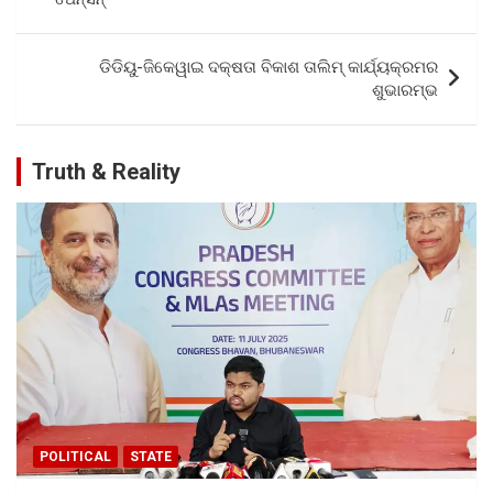
o
p
k
p
ଡିଡିୟୁ-ଜିକେୱାଇ ଦକ୍ଷତା ବିକାଶ ତାଲିମ୍‌ କାର୍ଯ୍ୟକ୍ରମର
ଶୁଭାରମ୍ଭ
Truth & Reality
POLITICAL
STATE