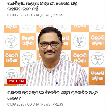
ଗଣଶିକ୍ଷା ମନ୍ତ୍ରୀ ଇସ୍ତଫା ନଦେଲେ ଘରୁ
ବାହାରିପାରିବେ ନାହିଁ
07.08.2026
ODISHA_NEWS_PRESS
POLITICAL
ମହାନଦୀ ପ୍ରସଙ୍ଗରେ ବିଜେଡିର ଶସ୍ତା ରାଜନୀତିର ଅନ୍ତ
କେବେ ?
01.08.2026
ODISHA_NEWS_PRESS