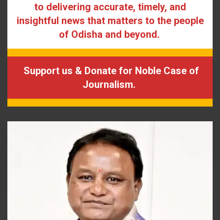
to delivering accurate, timely, and
insightful news that matters to the people
of Odisha and beyond.
Support us & Donate for Noble Case of
Journalism.