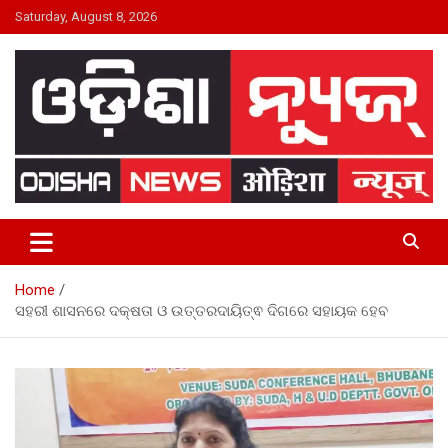
Skip
Saturday, August 8, 2026
to
content
24×7 Live
ODISHA NEWS
Home
ସହରୀ ଶାସନରେ ଦକ୍ଷତା ଓ ଉତ୍ତରଦାୟିତ୍ଵ ଦିଗରେ ସହାୟକ ହେବ