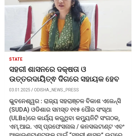
STATE
ସହରୀ ଶାସନରେ ଦକ୍ଷତା ଓ
ଉତ୍ତରଦାୟିତ୍ଵ ଦିଗରେ ସହାୟକ ହେବ
03.01.2025
ODISHA_NEWS_PRESS
ଭୁବନେଶ୍ୱର : ରାଜ୍ୟ ସହରାଞ୍ଚଳ ବିକାଶ ଏଜେନ୍ସି
(SUDA) ଓଡିଶାର ସମସ୍ତ ୧୧୫ ପୌର ସଂସ୍ଥା
(ULBs)ରେ କାର୍ଯ୍ୟ କରୁଥିବା କମ୍ୟୁନିଟି ସଂଗଠକ,
ଏମ୍.ଆଇ. ଏସ୍ ପ୍ରଫେସନାଲ / କନସଲଟାଣ୍ଟ ଏବଂ
ଆକାଉଣ୍ଟାଣ୍ଟଙ୍କ ପାଇଁ “ସହରୀ ଶାସନ” ଉପରେ