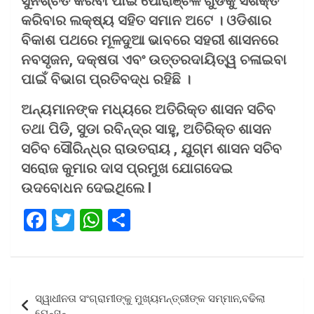
ସୁନିଶ୍ଚିତ କରିବା ପାଇଁ ପୌରାଞ୍ଚଳ ଗୁଡିକୁ ସଶକ୍ତ
କରିବାର ଲକ୍ଷ୍ୟ ସହିତ ସମାନ ଅଟେ । ଓଡିଶାର
ବିକାଶ ପଥରେ ମୂଳଦୁଆ ଭାବରେ ସହରୀ ଶାସନରେ
ନବସୃଜନ, ଦକ୍ଷତା ଏବଂ ଉତ୍ତରଦାୟିତ୍ୱ ଚଳାଇବା
ପାଇଁ ବିଭାଗ ପ୍ରତିବଦ୍ଧ ରହିଛି ।
ଅନ୍ୟମାନଙ୍କ ମଧ୍ୟରେ ଅତିରିକ୍ତ ଶାସନ ସଚିବ
ତଥା ପିଡି, ସୁଡା ରବିନ୍ଦ୍ର ସାହୁ, ଅତିରିକ୍ତ ଶାସନ
ସଚିବ ସୌରିନ୍ଧ୍ର ରାଉତରାୟ , ଯୁଗ୍ମ ଶାସନ ସଚିବ
ସରୋଜ କୁମାର ଦାସ ପ୍ରମୁଖ ଯୋଗଦେଇ
ଉଦବୋଧନ ଦେଇଥିଲେ l
F
T
W
S
a
wi
h
h
ce
tt
at
ar
b
er
s
e
Post
ସ୍ୱାଧୀନତା ସଂଗ୍ରାମୀଙ୍କୁ ମୁଖ୍ୟମନ୍ତ୍ରୀଙ୍କ ସମ୍ମାନ,ବଢିଲା
o
A
navigation
ପେନ୍‌ସନ୍