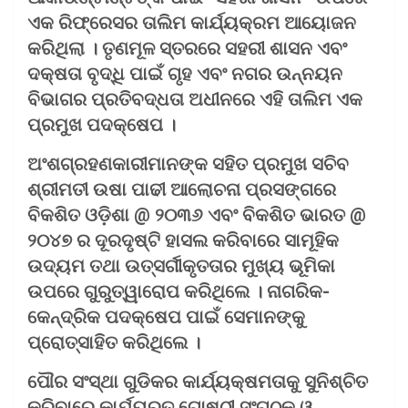
ଏକ ରିଫ୍ରେସର ତାଲିମ କାର୍ଯ୍ୟକ୍ରମ ଆୟୋଜନ
କରିଥିଲା ​​। ତୃଣମୂଳ ସ୍ତରରେ ସହରୀ ଶାସନ ଏବଂ
ଦକ୍ଷତା ବୃଦ୍ଧି ପାଇଁ ଗୃହ ଏବଂ ନଗର ଉନ୍ନୟନ
ବିଭାଗର ପ୍ରତିବଦ୍ଧତା ଅଧୀନରେ ଏହି ତାଲିମ ଏକ
ପ୍ରମୁଖ ପଦକ୍ଷେପ ।
ଅଂଶଗ୍ରହଣକାରୀମାନଙ୍କ ସହିତ ପ୍ରମୁଖ ସଚିବ
ଶ୍ରୀମତୀ ଉଷା ପାଢୀ ଆଲୋଚନା ପ୍ରସଙ୍ଗରେ
ବିକଶିତ ଓଡ଼ିଶା @ ୨୦୩୬ ଏବଂ ବିକଶିତ ଭାରତ @
୨୦୪୭ ର ଦୂରଦୃଷ୍ଟି ହାସଲ କରିବାରେ ସାମୂହିକ
ଉଦ୍ୟମ ତଥା ଉତ୍ସର୍ଗୀକୃତତାର ମୁଖ୍ୟ ଭୂମିକା
ଉପରେ ଗୁରୁତ୍ୱାରୋପ କରିଥିଲେ । ନାଗରିକ-
କେନ୍ଦ୍ରିକ ପଦକ୍ଷେପ ପାଇଁ ସେମାନଙ୍କୁ
ପ୍ରୋତ୍ସାହିତ କରିଥିଲେ ।
ପୌର ସଂସ୍ଥା ଗୁଡିକର କାର୍ଯ୍ୟକ୍ଷମତାକୁ ସୁନିଶ୍ଚିତ
କରିବାରେ କାର୍ଯ୍ୟରତ ଗୋଷ୍ଠୀ ସଂଗଠକ ଓ