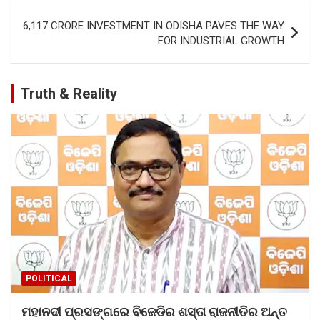
o
p
k
p
6,117 CRORE INVESTMENT IN ODISHA PAVES THE WAY
FOR INDUSTRIAL GROWTH
Truth & Reality
POLITICAL
ମହାନଦୀ ପ୍ରସଙ୍ଗରେ ବିଜେଡିର ଶସ୍ତା ରାଜନୀତିର ଅନ୍ତ