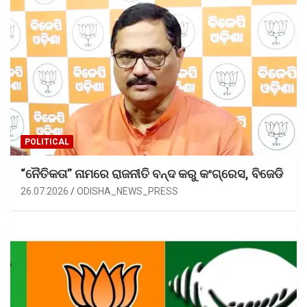
POLITICAL
“ନୈତିକତା” ନାମରେ ରାଜନୀତି ବନ୍ଦ କରୁ କଂଗ୍ରେସ, ବିଜେଡି
26.07.2026
ODISHA_NEWS_PRESS