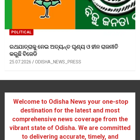
POLITICAL
ରଥଯାତ୍ରାକୁ ନେଇ ଅତ୍ୟନ୍ତ ଘୃଣ୍ୟ ଓ ହୀନ ରାଜନୀତି
କରୁଛି ବିଜେଡି
25.07.2026
ODISHA_NEWS_PRESS
Welcome to Odisha News your one-stop
destination for the latest and most
comprehensive news coverage from the
vibrant state of Odisha. We are committed
to delivering accurate, timely, and