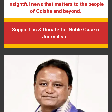
insightful news that matters to the people
of Odisha and beyond.
Support us & Donate for Noble Case of
Journalism.