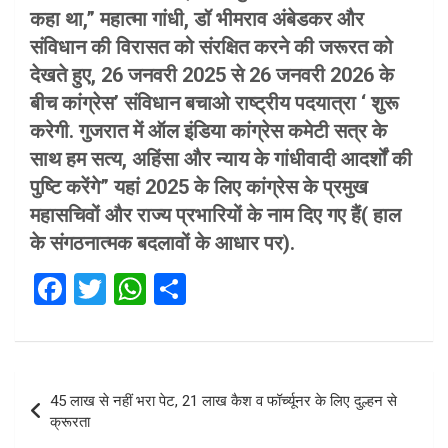
कहा था,” महात्मा गांधी, डॉ भीमराव अंबेडकर और
संविधान की विरासत को संरक्षित करने की जरूरत को
देखते हुए, 26 जनवरी 2025 से 26 जनवरी 2026 के
बीच कांग्रेस’ संविधान बचाओ राष्ट्रीय पदयात्रा ‘ शुरू
करेगी. गुजरात में ऑल इंडिया कांग्रेस कमेटी सत्र के
साथ हम सत्य, अहिंसा और न्याय के गांधीवादी आदर्शों की
पुष्टि करेंगे” यहां 2025 के लिए कांग्रेस के प्रमुख
महासचिवों और राज्य प्रभारियों के नाम दिए गए हैं( हाल
के संगठनात्मक बदलावों के आधार पर).
F
T
W
S
a
wi
h
h
ce
tt
at
ar
b
er
s
e
Post
45 लाख से नहीं भरा पेट, 21 लाख कैश व फॉर्च्यूनर के लिए दुल्हन से
o
A
navigation
क्रूरता