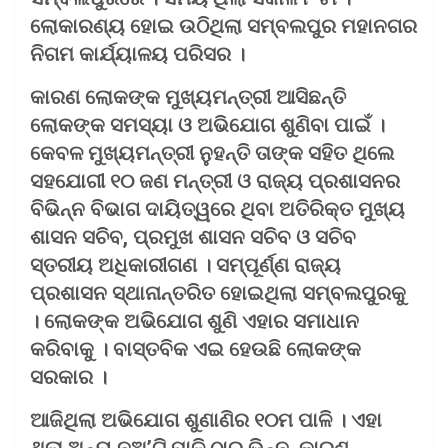
ଲୋକାରଣ୍ୟ ହୋଇ ଉଠିଥିଲା ସମ୍ବଲପୁର ମହାନଗର
ନିଗମ କାର୍ଯ୍ୟାଳୟ ପରିସର ।
କାରଣ ଲୋକଙ୍କ ମୁଖ୍ୟମନ୍ତ୍ରୀ ଆସିଛନ୍ତି
ଲୋକଙ୍କ ସମସ୍ୟା ଓ ଅଭିଯୋଗ ଶୁଣିବା ପାଇଁ ।
କେବଳ ମୁଖ୍ୟମନ୍ତ୍ରୀ ନୁହନ୍ତି ତାଙ୍କ ସହିତ ଥିଲେ
ସହଯୋଗୀ ୧୦ ଜଣ ମନ୍ତ୍ରୀ ଓ ରାଜ୍ୟ ପ୍ରଶାସନର
ବିଭିନ୍ନ ବିଭାଗ ଦାୟିତ୍ୱରେ ଥିବା ଅତିରିକ୍ତ ମୁଖ୍ୟ
ଶାସନ ସଚିବ, ପ୍ରମୁଖ ଶାସନ ସଚିବ ଓ ସଚିବ
ସ୍ତରୀୟ ଅଧିକାରୀଗଣ । ସମ୍ପୂର୍ଣ୍ଣ ରାଜ୍ୟ
ପ୍ରଶାସନ ସ୍ଥାନାନ୍ତରିତ ହୋଇଥିଲା ସମ୍ବଲପୁରକୁ
। ଲୋକଙ୍କ ଅଭିଯୋଗ ଶୁଣି ଏହାର ସମାଧାନ
କରିବାକୁ । ବାସ୍ତବିକ ଏଇ ହେଉଛି ଲୋକଙ୍କ
ସରକାର ।
ଆଜିଥିଲା ଅଭିଯୋଗ ଶୁଣାଣିର ୧୦ମ ପାଳି । ଏହା
ଥିଲା ଅନ୍ୟ ନଅ’ଟି ପାଳି ଠାରୁ ଭିନ୍ନ, କାରଣ