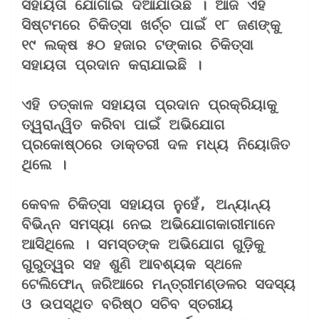
ସହାୟତା ଯୋଗାଇ ଦିଆଯାଉଛି । ଆଜି ଏହି 
ସିଷ୍ଟମରେ ଚିକିତ୍ସା ଖର୍ଚ୍ଚ ପାଇଁ ୧୮ ଜଣଙ୍କୁ 
୧୯ ଲକ୍ଷ ୫୦ ହଜାର ଟଙ୍କାର ଚିକିତ୍ସା 
ସହାୟତା ପ୍ରଦାନ କରାଯାଇଛି ।  
ଏହି ତତ୍‌କାଳ ସହାୟତା ପ୍ରଦାନ ପ୍ରକ୍ରିୟାକୁ 
ତ୍ୱରାନ୍ୱିତ କରିବା ପାଇଁ ଅଭିଯୋଗ 
ପ୍ରକୋଷ୍ଠରେ ଡାକ୍ତରୀ ଦଳ ମଧ୍ୟ ନିୟୋଜିତ 
ଥିଲେ । 
କେବଳ ଚିକିତ୍ସା ସହାୟତା ନୁହେଁ, ଅନ୍ୟାନ୍ୟ 
ବିଭିନ୍ନ ସମସ୍ୟା ନେଇ ଅଭିଯୋଗକାରୀମାନେ 
ଆସିଥିଲେ । ସମସ୍ତଙ୍କ ଅଭିଯୋଗ ଗୁଡ଼ିକୁ 
ଗୁରୁତ୍ୱର ସହ ଶୁଣି ଆବଶ୍ୟକ ସ୍ଥଳେ 
ଟେଲିଫୋନ୍ ଜରିଆରେ ମନ୍ତ୍ରୀମଣ୍ଡଳର ସଦସ୍ୟ 
ଓ ଉପସ୍ଥିତ ବରିଷ୍ଠ ସଚିବ ସ୍ତରୀୟ 