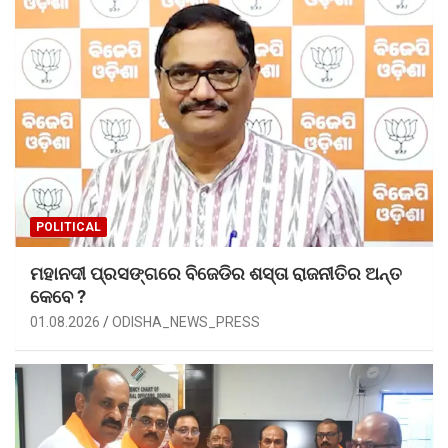
POLITICAL
ମହାନଦୀ ପ୍ରସଙ୍ଗରେ ବିଜେଡିର ଶସ୍ତା ରାଜନୀତିର ଅନ୍ତ
କେବେ ?
01.08.2026
ODISHA_NEWS_PRESS