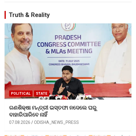
Truth & Reality
POLITICAL
STATE
ଗଣଶିକ୍ଷା ମନ୍ତ୍ରୀ ଇସ୍ତଫା ନଦେଲେ ଘରୁ
ବାହାରିପାରିବେ ନାହିଁ
07.08.2026
ODISHA_NEWS_PRESS