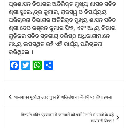
ପ୍ରଶାସନ ବିଭାଗର ଅତିରିକ୍ତ ମୁଖ୍ୟ ଶାସନ ସଚିବ
ଶ୍ରୀ ସୁରେନ୍ଦ୍ର କୁମାର, ରାଜସ୍ୱ ଓ ବିପର୍ଯ୍ୟୟ
ପରିଚାଳନା ବିଭାଗର ଅତିରିକ୍ତ ମୁଖ୍ୟ ଶାସନ ସଚିବ
ଶ୍ରୀ ଦେଓ ରଞ୍ଜନ କୁମାର ସିଂହ, ଏବଂ ଅନ୍ୟ ବିଭାଗ
ଗୁଡ଼ିକର ସଚିବ ସ୍ତରୀୟ ବରିଷ୍ଠ ଅଧିକାରୀମାନେ
ମଧ୍ୟ ଉପସ୍ଥିତ ରହି ଏହି କାର୍ଯ୍ୟ ପରିଚାଳନା
କରିଥିଲେ ।
F
T
W
S
a
wi
h
h
ce
tt
at
ar
b
er
s
e
Post
भाजपा का मुखौटा उतर चुका है’ अखिलेश का बीजेपी पर सीधा हमला
o
A
navigation
o
p
तिरुपति मंदिर प्रसादम में जानवरों की चर्बी मिलाने में एमपी के बड़े
k
p
कारोबारी लिप्त !