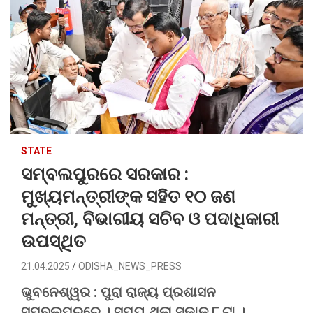
STATE
ସମ୍ବଲପୁରରେ ସରକାର :
ମୁଖ୍ୟମନ୍ତ୍ରୀଙ୍କ ସହିତ ୧୦ ଜଣ
ମନ୍ତ୍ରୀ, ବିଭାଗୀୟ ସଚିବ ଓ ପଦାଧିକାରୀ
ଉପସ୍ଥିତ
21.04.2025
ODISHA_NEWS_PRESS
ଭୁବନେଶ୍ୱର : ପୁରା ରାଜ୍ୟ ପ୍ରଶାସନ
ସମ୍ବଲପୁରରେ । ସମୟ ଥିଲା ସକାଳ ୮ ଟା ।