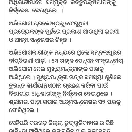
ଅଧିକାରୀମାନେ ସମ୍ପୃକ୍ତ କର୍ତ୍ତୃପକ୍ଷମାନଙ୍କୁ 
ନିର୍ଦ୍ଦେଶ ଦେଉଥିଲେ । 
ଅଭିଯୋଗ ପ୍ରକୋଷ୍ଠରୁ ଫେରୁଥିବା
ପ୍ରତ୍ୟେକଙ୍କ ମୁହଁରେ ପ୍ରକାଶ ପାଉଥିଲା ଭରସା
ଓ ଆତ୍ମ ସନ୍ତୋଷର ଚିହ୍ନ ।
ଅଭିଯୋଗକାରୀଙ୍କ ମଧ୍ୟରେ ଥିଲେ ସମ୍ବଲପୁରର
ଦୀପ୍ତିରାଣୀ ପାଢ଼ୀ । ସେ ତାଙ୍କ ପେନ୍ସନ ସଂକ୍ରାନ୍ତୀୟ
ଅଭିଯୋଗ ନେଇ ମୁଖ୍ୟମନ୍ତ୍ରୀଙ୍କ ପାଖକୁ
ଆସିଥିଲେ । ମୁଖ୍ୟମନ୍ତ୍ରୀ ତାଙ୍କ ସମସ୍ୟା ଶୁଣିଲେ
ତୁରନ୍ତ କାର୍ଯ୍ୟାନୁଷ୍ଠାନ ଗ୍ରହଣ କରିବା ପାଇଁ
ବିଭାଗୀୟ ଅଧିକାରୀଙ୍କୁ ନିର୍ଦ୍ଦେଶ ଦେଇଥିଲେ ।
ଶ୍ରୀମତୀ ପାଢ଼ୀ ଗଭୀର ଆତ୍ମସନ୍ତୋଷର ସହ ଘରକୁ
ଫେରିଥିଲେ ।
ସେହିପରି ବରଗଡ଼ ଜିଲ୍ଲା ଡୁଙ୍ଗୁରିବାହାଲ ର କିଛି
ବାସିନ୍ଦା ଆସିଥିଲେ ଡୁଙ୍ଗୁରିବାହାଲ ଜଳସେଚନ