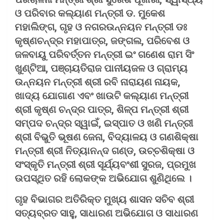
ଓ ପରିବାର କଲ୍ୟାଣ ମନ୍ତ୍ରୀ ଡ. ମୁକେଶ
ମହାଲିଙ୍ଗ, ଗୃହ ଓ ନଗରଉନ୍ନୟନ ମନ୍ତ୍ରୀ ଡଃ
କୃଷ୍ଣଚନ୍ଦ୍ର ମହାପାତ୍ର, ଜଙ୍ଗଲ, ପରିବେଶ ଓ
ଜଳବାୟୁ ପରିବର୍ତ୍ତନ ମନ୍ତ୍ରୀ ଇଂ ଗଣେଶ ରାମ ସିଂ
ଖୁଣ୍ଟିଆ, ପଞ୍ଚାୟତିରାଜ ପାନୀୟଜଳ ଓ ଗ୍ରାମ୍ୟ
ଉନ୍ନୟନ ମନ୍ତ୍ରୀ ଶ୍ରୀ ରବି ନାରାୟଣ ନାୟକ,
ଖାଦ୍ୟ ଯୋଗାଣ ଏବଂ ଖାଉଟି କଲ୍ୟାଣ ମନ୍ତ୍ରୀ
ଶ୍ରୀ କୃଷ୍ଣ ଚନ୍ଦ୍ର ପାତ୍ର, ଶିଳ୍ପ ମନ୍ତ୍ରୀ ଶ୍ରୀ
ସମ୍ପଦ ଚନ୍ଦ୍ର ସ୍ୱାଇଁ, ଇସ୍ପାତ ଓ ଖଣି ମନ୍ତ୍ରୀ
ଶ୍ରୀ ବିଭୁତି ଭୂଷଣ ଜେନା, ବିଦ୍ୟାଳୟ ଓ ଗଣଶିକ୍ଷା
ମନ୍ତ୍ରୀ ଶ୍ରୀ ନିତ୍ୟାନନ୍ଦ ଗଣ୍ଡ, ଉଚ୍ଚଶିକ୍ଷା ଓ
ସଂସ୍କୃତି ମନ୍ତ୍ରୀ ଶ୍ରୀ ସୂର୍ଯ୍ୟବଂଶୀ ସୁରଜ, ପ୍ରମୁଖ
ଉପସ୍ଥିତ ରହି ଲୋକଙ୍କ ଅଭିଯୋଗ ଶୁଣିଥିଲେ ।
ଗୃହ ବିଭାଗର ଅତିରିକ୍ତ ମୁଖ୍ୟ ଶାସନ ସଚିବ ଶ୍ରୀ
ସତ୍ୟବ୍ରତ ସାହୁ, ସାଧାରଣ ଅଭିଯୋଗ ଓ ସାଧାରଣ