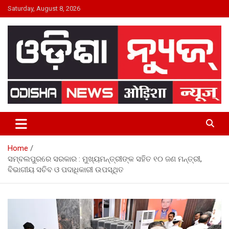
Skip
Saturday, August 8, 2026
to
content
24×7 Live
ODISHA NEWS
Home
ସମ୍ବଲପୁରରେ ସରକାର : ମୁଖ୍ୟମନ୍ତ୍ରୀଙ୍କ ସହିତ ୧୦ ଜଣ ମନ୍ତ୍ରୀ,
ବିଭାଗୀୟ ସଚିବ ଓ ପଦାଧିକାରୀ ଉପସ୍ଥିତ