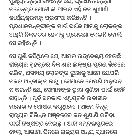
ମୁଖ୍ୟମନ୍ତ୍ରୀ କହିଛନ୍ତି ଯେ, ପ୍ରଧାନମନ୍ତ୍ରୀ
ନରେନ୍ଦ୍ର ମୋଦୀ ଜୀ ଆମର ଏହି ଜନ ଶୁଣାଣି
କାର୍ଯ୍ୟକ୍ରମକୁ ପ୍ରଶଂସା କରିଛନ୍ତି ।
ପ୍ରଧାନମନ୍ତ୍ରୀଙ୍କ ମାର୍ଗ ଦର୍ଶନ ଆମକୁ ଲୋକଙ୍କ
ଆହୁରି ନିକଟତର ହେବାକୁ ପ୍ରେରଣା ଦେଇଛି ବୋଲି
ସେ କହିଛନ୍ତି ।
ସେ ପୁଣି କହିଥିଲେ ଯେ, ଆମର ଉଦ୍ଦେଶ୍ୟ ହେଉଛି
ରାଜ୍ୟର ବୃହତ୍ତର ବିକାଶର ଲକ୍ଷ୍ୟ ପୂରଣ ଭିତରେ
ଗରିବ, ଅସହାୟ ଲୋକଙ୍କ ଦୁଃଖକୁ ଆମେ ଯେପରି
ନଜର ଅନ୍ଦାଜ୍ ନ କରୁ । ସେମାନେ ଯେପରି ଅନୁଭବ
ନ କରନ୍ତି ଯେ, ସେମାନଙ୍କ ଦୁଃଖ ଶୁଣିବା ପାଇଁ କେହି
ନାହାନ୍ତି । ପୂର୍ବ ସରକାର ଏଥିପ୍ରତି ଉଦାସୀନ
ମନୋଭାବ ପୋଷଣ କରୁଥିଲେ । ଆମେ କିନ୍ତୁ,
ରାଜ୍ୟର ବିଭିନ୍ନ ଅଞ୍ଚଳରେ ଜନ ଶୁଣାଣି କରିବା
ପାଇଁ ନିଷ୍ପତ୍ତି ନେଇଛୁ । ଆଜି ସମ୍ବଲପୁରରେ
ହେଲା, ଆଗାମୀ ଦିନରେ ରାଜ୍ୟର ଅନ୍ୟ ସ୍ଥାନରେ