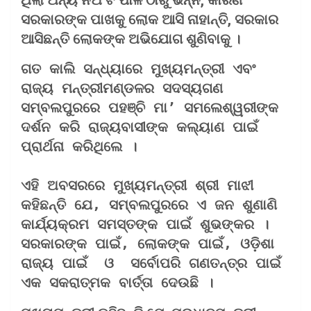
ସରକାରଙ୍କ ପାଖକୁ ଲୋକ ଆସି ନାହାନ୍ତି, ସରକାର
ଆସିଛନ୍ତି ଲୋକଙ୍କ ଅଭିଯୋଗ ଶୁଣିବାକୁ ।
ଗତ କାଲି ସନ୍ଧ୍ୟାରେ ମୁଖ୍ୟମନ୍ତ୍ରୀ ଏବଂ 
ରାଜ୍ୟ ମନ୍ତ୍ରୀମଣ୍ଡଳର ସଦସ୍ୟଗଣ 
ସମ୍ବଲପୁରରେ ପହଞ୍ଚି ମା’ ସମଲେଶ୍ୱରୀଙ୍କ 
ଦର୍ଶନ କରି ରାଜ୍ୟବାସୀଙ୍କ କଲ୍ୟାଣ ପାଇଁ 
ପ୍ରାର୍ଥନା କରିଥିଲେ ।
ଏହି ଅବସରରେ ମୁଖ୍ୟମନ୍ତ୍ରୀ ଶ୍ରୀ ମାଝୀ 
କହିଛନ୍ତି ଯେ, ସମ୍ବଲପୁରରେ ଏ ଜନ ଶୁଣାଣି 
କାର୍ଯ୍ୟକ୍ରମ ସମସ୍ତଙ୍କ ପାଇଁ ଶୁଭଙ୍କର । 
ସରକାରଙ୍କ ପାଇଁ, ଲୋକଙ୍କ ପାଇଁ, ଓଡ଼ିଶା 
ରାଜ୍ୟ ପାଇଁ  ଓ  ସର୍ବୋପରି ଗଣତନ୍ତ୍ର ପାଇଁ 
ଏକ ସକରାତ୍ମକ ବାର୍ତ୍ତା ଦେଉଛି ।