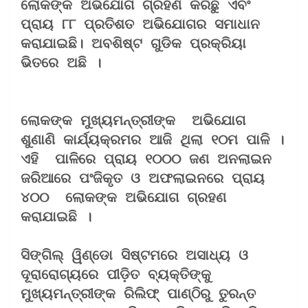
ଲୋକଙ୍କ ଅଭିଯୋଗ ଗ୍ରହଣ କରିଛୁ ଏବଂ 
ପ୍ରାୟ ୮୮ ପ୍ରତିଶତ ଅଭିଯୋଗର ସମାଧାନ 
କରାଯାଇଛି। ଅବଶିଷ୍ଟ ଗୁଡିକ ପ୍ରକ୍ରିୟା 
ଭିତରେ ଅଛି ।
ଲୋକଙ୍କ ମୁଖ୍ୟମନ୍ତ୍ରୀଙ୍କ  ଅଭିଯୋଗ 
ଶୁଣାଣି କାର୍ଯ୍ୟକ୍ରମର ଆଜି ଥିଲା ୧୦ମ ପାଳି । 
ଏହି  ପାଳିରେ ପ୍ରାୟ ୧୦୦୦ ଜଣ ଅନଲାଇନ 
ଜରିଆରେ ପଂଜିକୃତ ଓ ଅଫଲାଇନରେ ପ୍ରାୟ 
୪୦୦  ଲୋକଙ୍କ ଅଭିଯୋଗ ଗ୍ରହଣ 
କରାଯାଇଛି । 
ସିଙ୍ଗିଲ୍ ୱିଣ୍ଡୋ ସିଷ୍ଟମରେ ଅସାଧ୍ୟ ଓ 
ଦୂରାରୋଗ୍ୟରେ ପୀଡ଼ିତ ବ୍ୟକ୍ତିଙ୍କୁ 
ମୁଖ୍ୟମନ୍ତ୍ରୀଙ୍କ ରିଲିଫ୍ ପାଣ୍ଠିରୁ ତୁରନ୍ତ 