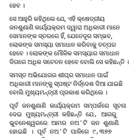
ହେବ ।
ସେ ଆହୁରି କହିଥିଲେ ଯେ, ଏହି କ୍ଷେତ୍ରୀୟ
ଜନଶୁଣାଣି କାର୍ଯ୍ୟକ୍ରମ ଦ୍ୱାରା ଅଧିକାରୀ ମାନେ
ସେମାନଙ୍କ ସ୍ତରରେ ହିଁ, ଯେତେଦୂର ସମ୍ଭବ,
ଲୋକଙ୍କ ସମସ୍ୟା ସମାଧାନ କରିବାକୁ ତତ୍ପର
ହେବେ । ଲୋକଙ୍କ ମୌଳିକ ସମସ୍ୟାର ସମାଧାନ
ଦିଗରେ ଅଧିକ ସଚେତନ ହେବେ ବୋଲି ସେ କହିଛନ୍ତି ।
ସମସ୍ତ ଅଭିଯୋଗର ଶୀଘ୍ର ସମାଧାନ ପାଇଁ
ଅଧିକାରୀ ମାନଙ୍କୁ ସ୍ପଷ୍ଟ ନିର୍ଦ୍ଦେଶ ଦିଆ ଯାଇଛି
ବୋଲି ମୁଖ୍ୟମନ୍ତ୍ରୀ ପ୍ରକାଶ କରିଥିଲେ ।
ପୂର୍ବ ଜନଶୁଣାଣି କାର୍ଯ୍ୟକ୍ରମ ସମ୍ପର୍କରେ ସୂଚନା 
ଦେଇ ମୁଖ୍ୟମନ୍ତ୍ରୀ କହିଛନ୍ତି ଯେ, ଆଗରୁ 
ଭୁବନେଶ୍ୱରରେ ଆମର ନଅ'ଟି ଜନ ଶୁଣାଣି 
ହୋଇଛି । ପୂର୍ବ ନଅ'ଟି ପାଳିରେ ୯,୩୭୭ 