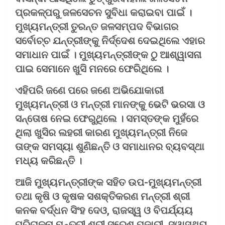
ପ୍ରକଳ୍ପରୁ ଜଳସେଚନ ସୁବିଧା କରାଇବା ପାଇଁ ।
ମୁଖ୍ୟମନ୍ତ୍ରୀ ତୁରନ୍ତ ଜଳସମ୍ପଦ ବିଭାଗର
ସର୍ବୋଚ୍ଚ ଯନ୍ତ୍ରୀଙ୍କୁ ନିର୍ଦ୍ଦେଶ ଦେଇଥିଲେ ଏହାର
ସମାଧାନ ପାଇଁ । ମୁଖ୍ୟମନ୍ତ୍ରୀଙ୍କ ଠୁ ଆଶ୍ୱାସନା
ପାଇ ସେମାନେ ଖୁସି ମନରେ ଫେରିଥିଲେ ।
ଏହିପରି ଜଣେ ପରେ ଜଣେ ଅଭିଯୋକାରୀ
ମୁଖ୍ୟମନ୍ତ୍ରୀ ଓ ମନ୍ତ୍ରୀ ମାନଙ୍କୁ ଭେଟି ଭରସା ଓ
ସନ୍ତୋଷ ନେଇ ଫେରୁଥିଲେ । ସମସ୍ତଙ୍କ ମୁହଁରେ
ଥିଲା ଖୁସିର ଲହରୀ କାରଣ ମୁଖ୍ୟମନ୍ତ୍ରୀ ନିଜେ
ତାଙ୍କ ସମସ୍ୟା ଶୁଣିଛନ୍ତି ଓ ସମାଧାନର ବ୍ୟବସ୍ଥା
ମଧ୍ୟ କରିଛନ୍ତି ।
ଆଜି ମୁଖ୍ୟମନ୍ତ୍ରୀଙ୍କ ସହିତ ଉପ-ମୁଖ୍ୟମନ୍ତ୍ରୀ
ତଥା କୃଷି ଓ କୃଷକ ସଶକ୍ତିକରଣ ମନ୍ତ୍ରୀ ଶ୍ରୀ
କନକ ବର୍ଦ୍ଧନ ସିଂହ ଦେଓ, ରାଜସ୍ୱ ଓ ବିପର୍ଯ୍ୟୟ
ପରିଚାଳନା ମନ୍ତ୍ରୀ ଶ୍ରୀ ସୁରେଶ ପୂଜାରୀ, ସ୍ୱାସ୍ଥ୍ୟ